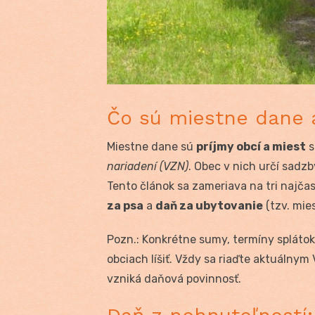
Čo sú miestne dane a
Miestne dane sú
príjmy obcí a miest
s
nariadení (VZN)
. Obec v nich určí sadzb
Tento článok sa zameriava na tri najča
za psa
a
daň za ubytovanie
(tzv. mie
Pozn.: Konkrétne sumy, termíny splátok
obciach líšiť. Vždy sa riaďte aktuálnym
vzniká daňová povinnosť.