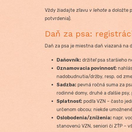
Vždy žiadajte zľavu
v lehote
a doložte 
potvrdenia).
Daň za psa: registrác
Daň za psa je miestna daň viazaná na 
Daňovník:
držiteľ psa staršieho 
Oznamovacia povinnosť:
nahlás
nadobudnutia/držby, resp. od zme
Sadzba:
pevná ročná suma za psa
rodinné domy, druhé a ďalšie psy,
Splatnosť:
podľa VZN – často jedn
určenom obcou; niekde umožnené 
Oslobodenia/zníženia:
napr. vod
stanovenú VZN, seniori či ZŤP – v