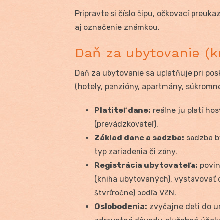
Pripravte si číslo čipu, očkovací preuka
aj označenie známkou.
Daň za ubytovanie (k
Daň za ubytovanie sa uplatňuje pri po
(hotely, penzióny, apartmány, súkromn
Platiteľ dane:
reálne ju platí hos
(prevádzkovateľ).
Základ dane a sadzba:
sadzba bý
typ zariadenia či zóny.
Registrácia ubytovateľa:
povinn
(kniha ubytovaných), vystavovať 
štvrťročne) podľa VZN.
Oslobodenia:
zvyčajne deti do u