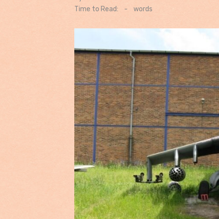
on
Time to Read:
-
words