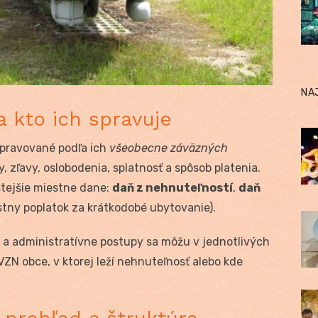
NA
 kto ich spravuje
pravované podľa ich
všeobecne záväzných
y, zľavy, oslobodenia, splatnosť a spôsob platenia.
stejšie miestne dane:
daň z nehnuteľností
,
daň
stny poplatok za krátkodobé ubytovanie).
 a administratívne postupy sa môžu v jednotlivých
 VZN obce, v ktorej leží nehnuteľnosť alebo kde