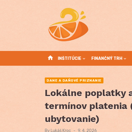
Skip
to
content
home
INŠTITÚCIE
FINANČNÝ TRH
DANE A DAŇOVÉ PRIZNANIE
Lokálne poplatky 
termínov platenia 
ubytovanie)
By
Lukáš Kroc
Posted
9. 4. 2026