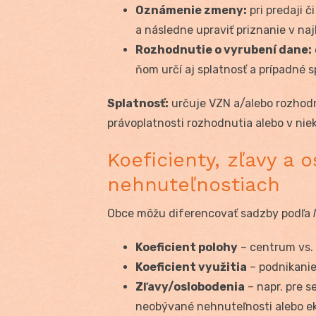
Oznámenie zmeny:
pri predaji 
a následne upraviť priznanie v na
Rozhodnutie o vyrubení dane:
ňom určí aj splatnosť a prípadné s
Splatnosť:
určuje VZN a/alebo rozhodn
právoplatnosti rozhodnutia alebo v niek
Koeficienty, zľavy a 
nehnuteľnostiach
Obce môžu diferencovať sadzby podľa
Koeficient polohy
– centrum vs. o
Koeficient využitia
– podnikanie
Zľavy/oslobodenia
– napr. pre s
neobývané nehnuteľnosti alebo ek