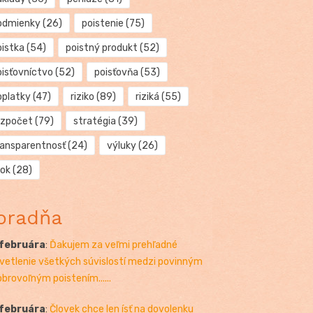
odmienky
(26)
poistenie
(75)
oistka
(54)
poistný produkt
(52)
oisťovníctvo
(52)
poisťovňa
(53)
oplatky
(47)
riziko
(89)
riziká
(55)
ozpočet
(79)
stratégia
(39)
ransparentnosť
(24)
výluky
(26)
rok
(28)
oradňa
 februára
:
Ďakujem za veľmi prehľadné
vetlenie všetkých súvislostí medzi povinným
obrovoľným poistením......
 februára
:
Človek chce len ísť na dovolenku