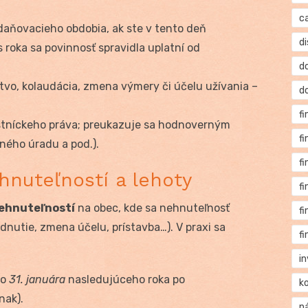
c
zdaňovacieho obdobia, ak ste v tento deň
di
 roka sa povinnosť spravidla uplatní od
d
tvo, kolaudácia, zmena výmery či účelu užívania –
d
f
astníckeho práva; preukazuje sa hodnoverným
f
ného úradu a pod.).
f
hnuteľností a lehoty
f
nehnuteľností
na obec, kde sa nehnuteľnosť
f
nutie, zmena účelu, prístavba…). V praxi sa
f
i
o
31. januára
nasledujúceho roka po
k
nak).
n