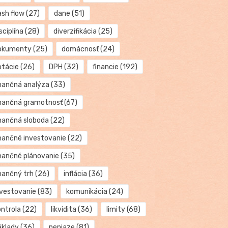
ash flow
(27)
dane
(51)
sciplína
(28)
diverzifikácia
(25)
okumenty
(25)
domácnosť
(24)
otácie
(26)
DPH
(32)
financie
(192)
inančná analýza
(33)
inančná gramotnosť
(67)
inančná sloboda
(22)
inančné investovanie
(22)
inančné plánovanie
(35)
inančný trh
(26)
inflácia
(36)
nvestovanie
(83)
komunikácia
(24)
ontrola
(22)
likvidita
(36)
limity
(68)
áklady
(36)
peniaze
(81)