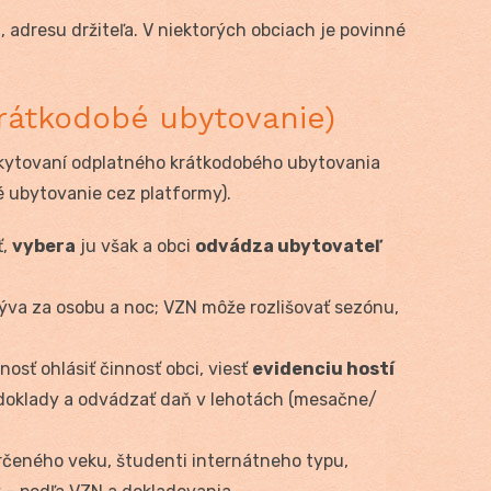
z, adresu držiteľa. V niektorých obciach je povinné
rátkodobé ubytovanie)
skytovaní odplatného krátkodobého ubytovania
é ubytovanie cez platformy).
ť,
vybera
ju však a obci
odvádza ubytovateľ
va za osobu a noc; VZN môže rozlišovať sezónu,
osť ohlásiť činnosť obci, viesť
evidenciu hostí
doklady a odvádzať daň v lehotách (mesačne/
rčeného veku, študenti internátneho typu,