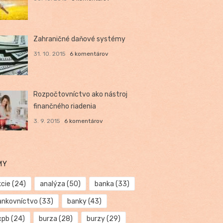
Zahraničné daňové systémy
31. 10. 2015
6 komentárov
Rozpočtovníctvo ako nástroj
finančného riadenia
3. 9. 2015
6 komentárov
MY
kcie
(24)
analýza
(50)
banka
(33)
ankovníctvo
(33)
banky
(43)
cpb
(24)
burza
(28)
burzy
(29)