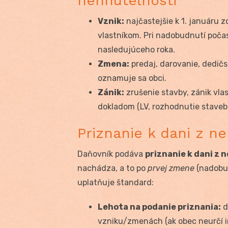
nehnuteľnosti
Vznik:
najčastejšie k 1. januáru 
vlastníkom. Pri nadobudnutí počas
nasledujúceho roka.
Zmena:
predaj, darovanie, dedičs
oznamuje sa obci.
Zánik:
zrušenie stavby, zánik vl
dokladom (LV, rozhodnutie staveb
Priznanie k dani z ne
Daňovník podáva
priznanie k dani z 
nachádza, a to po
prvej zmene
(nadobud
uplatňuje štandard:
Lehota na podanie priznania:
d
vzniku/zmenách (ak obec neurčí i