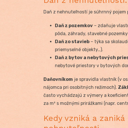
Daň z nehnuteľností:
Daň z nehnuteľností je súhrnný pojem p
Daň z pozemkov
– zdaňuje vlast
pôda, záhrady, stavebné pozemky 
Daň zo stavieb
– týka sa skolaud
priemyselné objekty…).
Daň z bytov a nebytových prie
nebytové priestory v bytových d
Daňovníkom
je spravidla vlastník (v o
nájomca pri osobitných režimoch).
Zák
často vychádzajú z výmery a koeficient
za m² s možnými prirážkami (napr. cent
Kedy vzniká a zaniká