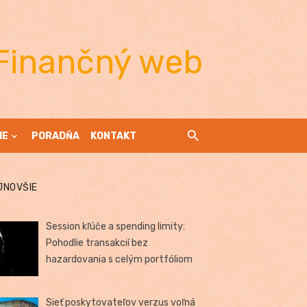
Finančný web
IE
PORADŇA
KONTAKT
JNOVŠIE
Session kľúče a spending limity:
Pohodlie transakcií bez
hazardovania s celým portfóliom
Sieť poskytovateľov verzus voľná