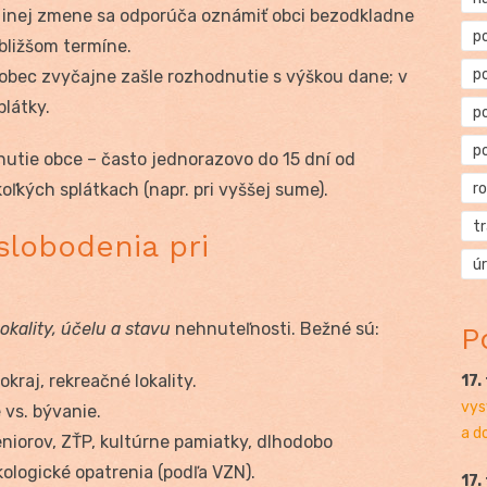
či inej zmene sa odporúča oznámiť obci bezodkladne
p
jbližšom termíne.
p
obec zvyčajne zašle rozhodnutie s výškou dane; v
plátky.
p
p
utie obce – často jednorazovo do 15 dní od
oľkých splátkach (napr. pri vyššej sume).
r
t
oslobodenia pri
ú
lokality, účelu a stavu
nehnuteľnosti. Bežné sú:
P
kraj, rekreačné lokality.
17.
vys
 vs. bývanie.
a d
eniorov, ZŤP, kultúrne pamiatky, dlhodobo
ologické opatrenia (podľa VZN).
17.