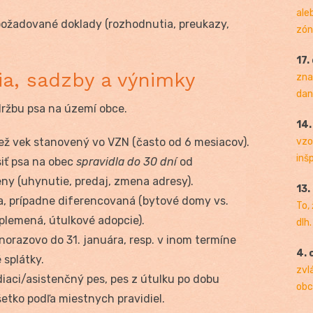
ale
požadované doklady (rozhodnutia, preukazy,
zóny
17.
ia, sadzby a výnimky
zna
dan
držbu psa na území obce.
14
než vek stanovený vo VZN (často od 6 mesiacov).
vzo
inš
iť psa na obec
spravidla do 30 dní
od
ny (uhynutie, predaj, zmena adresy).
13.
, prípadne diferencovaná (bytové domy vs.
To,
 plemená, útulkové adopcie).
dlh.
orazovo do 31. januára, resp. v inom termíne
4. 
splátky.
zvl
iaci/asistenčný pes, pes z útulku po dobu
obc
šetko podľa miestnych pravidiel.