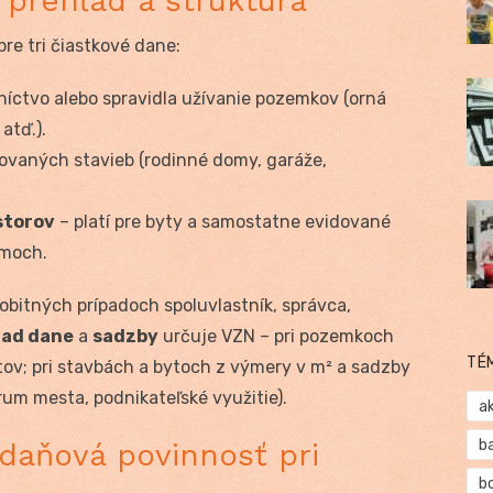
 prehľad a štruktúra
re tri čiastkové dane:
níctvo alebo spravidla užívanie pozemkov (orná
atď.).
ovaných stavieb (rodinné domy, garáže,
storov
– platí pre byty a samostatne evidované
omoch.
sobitných prípadoch spoluvlastník, správca,
lad dane
a
sadzby
určuje VZN – pri pozemkoch
TÉ
ov; pri stavbách a bytoch z výmery v m² a sadzby
rum mesta, podnikateľské využitie).
a
b
 daňová povinnosť pri
b