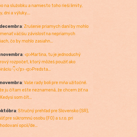
bo na služobku a namiesto toho rieši limity,
, dni a výluky....
 decembra
:
Zrušenie priamych daní by mohlo
menať väčšiu závislosť na nepriamych
iach, čo by mohlo zasiahn...
. novembra
:
<p>Martina, tu je jednoduchý
rový rozpočet, ktorý môžeš použiť ako
piráciu 👇</p> <p>Predsta...
 novembra
:
Vaše rady boli pre mňa užitočné.
 že ju čítam ešte neznamená, že chcem žiť na
 Kedysi som čít...
októbra
:
Stručný prehľad pre Slovensko (SR),
ášť pre súkromnú osobu (FO) a s.r.o. pri
hodovaní opcií/de...