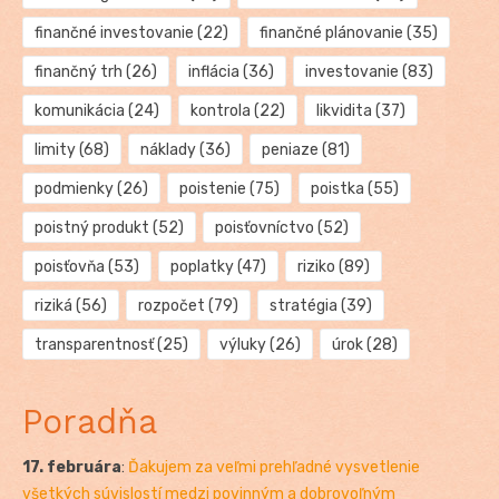
finančné investovanie
(22)
finančné plánovanie
(35)
finančný trh
(26)
inflácia
(36)
investovanie
(83)
komunikácia
(24)
kontrola
(22)
likvidita
(37)
limity
(68)
náklady
(36)
peniaze
(81)
podmienky
(26)
poistenie
(75)
poistka
(55)
poistný produkt
(52)
poisťovníctvo
(52)
poisťovňa
(53)
poplatky
(47)
riziko
(89)
riziká
(56)
rozpočet
(79)
stratégia
(39)
transparentnosť
(25)
výluky
(26)
úrok
(28)
Poradňa
17. februára
:
Ďakujem za veľmi prehľadné vysvetlenie
všetkých súvislostí medzi povinným a dobrovoľným