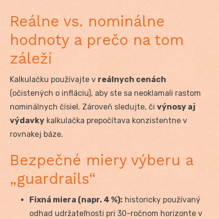
Reálne vs. nominálne
hodnoty a prečo na tom
záleží
Kalkulačku používajte v
reálnych cenách
(očistených o infláciu), aby ste sa neoklamali rastom
nominálnych čísiel. Zároveň sledujte, či
výnosy aj
výdavky
kalkulačka prepočítava konzistentne v
rovnakej báze.
Bezpečné miery výberu a
„guardrails“
Fixná miera (napr. 4 %):
historicky používaný
odhad udržateľnosti pri 30-ročnom horizonte v