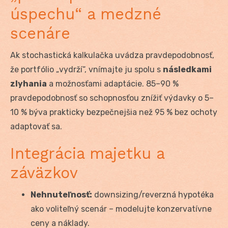
úspechu“ a medzné
scenáre
Ak stochastická kalkulačka uvádza pravdepodobnosť,
že portfólio „vydrží“, vnímajte ju spolu s
následkami
zlyhania
a možnosťami adaptácie. 85–90 %
pravdepodobnosť so schopnosťou znížiť výdavky o 5–
10 % býva prakticky bezpečnejšia než 95 % bez ochoty
adaptovať sa.
Integrácia majetku a
záväzkov
Nehnuteľnosť:
downsizing/reverzná hypotéka
ako voliteľný scenár – modelujte konzervatívne
ceny a náklady.