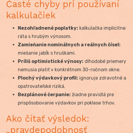
Časté chyby pri používaní
kalkulačiek
Nezohľadnené poplatky:
kalkulačka implicitne
ráta s hrubým výnosom.
Zamieňanie nominálnych a reálnych čísel:
miešanie jabĺk s hruškami.
Príliš optimistické výnosy:
dlhodobé priemery
nemusia platiť v konkrétnom 30-ročnom okne.
Plochý výdavkový profil:
ignoruje zdravotné a
opatrovateľské riziká.
Bezplánové čerpanie:
žiadne pravidlá pre
prispôsobovanie výdavkov pri poklese trhov.
Ako čítať výsledok:
„pravdepodobnosť