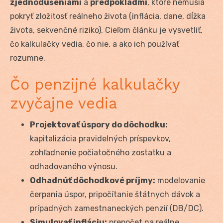
zjednodušeniami
a
predpokladmi
, ktoré nemusia
pokryť zložitosť reálneho života (inflácia, dane, dĺžka
života, sekvenčné riziko). Cieľom článku je vysvetliť,
čo kalkulačky vedia, čo nie, a ako ich používať
rozumne.
Čo penzijné kalkulačky
zvyčajne vedia
Projektovať úspory do dôchodku:
kapitalizácia pravidelných príspevkov,
zohľadnenie počiatočného zostatku a
odhadovaného výnosu.
Odhadnúť dôchodkové príjmy:
modelovanie
čerpania úspor, pripočítanie štátnych dávok a
prípadných zamestnaneckých penzií (DB/DC).
Simulovať infláciu:
prepočet na reálne