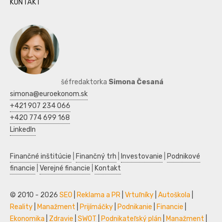
KONTAKT
šéfredaktorka
Simona Česaná
simona@euroekonom.sk
+421 907 234 066
+420 774 699 168
LinkedIn
Finančné inštitúcie
|
Finančný trh
|
Investovanie
|
Podnikové
financie
|
Verejné financie
|
Kontakt
© 2010 - 2026
SEO
|
Reklama a PR
|
Vrtuľníky
|
Autoškola
|
Reality
|
Manažment
|
Prijímáčky
|
Podnikanie
|
Financie
|
Ekonomika
|
Zdravie
|
SWOT
|
Podnikateľský plán
|
Manažment
|