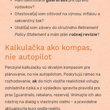
Mám definované
guardrails
pre úpravu
výdavkov?
Otestoval(a) som citlivosť na výnosy, infláciu a
sekvenčný šok?
Uložil(a) som závery do stručného
Retirement
Policy Statement
a mám plán
ročnej revízie
?
Kalkulačka ako kompas,
nie autopilot
Penzijné kalkulačky sú skvelým kompasom pre
plánovanie, no nie autopilotom. Poskytujú rámec na
rozhodovanie,
ak
do nich vložíte realistické vstupy,
zohľadníte riziká a z výsledkov spravíte pravidlá pre
prax (guardrails, rebalans, rezerva). Vnímajte ich ako
nástroj na dialóg s vlastnými cieľmi – a pravidelne
aktualizujte kurz podľa reality.