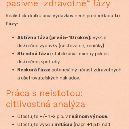
pasívne–zdravotné“ fázy
Realistická kalkulácia výdavkov nech predpokladá
tri
fázy
:
Aktívna fáza (prvé 5–10 rokov):
vyššie
diskrečné výdavky (cestovanie, koníčky).
Stredná fáza:
stabilizácia, mierny pokles
diskrečnej spotreby.
Neskorá fáza:
potenciálny nárast zdravotných
a ošetrovateľských nákladov.
Práca s neistotou:
citlivostná analýza
Otestujte +/- 1–2 p.b. v
reálnom výnose
.
Otestujte vyššiu
infláciu
(napr. +1 p.b. nad