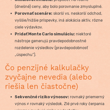
(dnešné) ceny, aby bolo porovnanie zmysluplné.
Porovnať scenáre:
skorší vs. neskorší odchod,
vyššie/nižšie príspevky, iná alokácia aktív, rôzne
ciele výdavkov.
Pridať Monte Carlo simuláciu:
niektoré
nástroje generujú pravdepodobnostné
rozdelenie výsledkov (pravdepodobnosť
„úspechu“).
Čo penzijné kalkulačky
zvyčajne nevedia (alebo
riešia len čiastočne)
Sekvenčné riziko výnosov:
rovnaký priemerný
výnos ≠ rovnaký výsledok. Zlé prvé roky čerpania