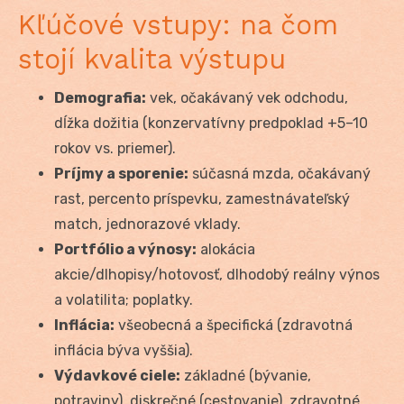
Kľúčové vstupy: na čom
stojí kvalita výstupu
Demografia:
vek, očakávaný vek odchodu,
dĺžka dožitia (konzervatívny predpoklad +5–10
rokov vs. priemer).
Príjmy a sporenie:
súčasná mzda, očakávaný
rast, percento príspevku, zamestnávateľský
match, jednorazové vklady.
Portfólio a výnosy:
alokácia
akcie/dlhopisy/hotovosť, dlhodobý reálny výnos
a volatilita; poplatky.
Inflácia:
všeobecná a špecifická (zdravotná
inflácia býva vyššia).
Výdavkové ciele:
základné (bývanie,
potraviny), diskrečné (cestovanie), zdravotné