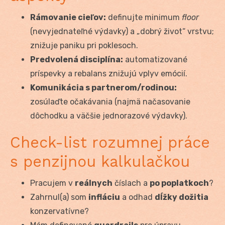
Rámovanie cieľov:
definujte minimum
floor
(nevyjednateľné výdavky) a „dobrý život“ vrstvu;
znižuje paniku pri poklesoch.
Predvolená disciplína:
automatizované
príspevky a rebalans znižujú vplyv emócií.
Komunikácia s partnerom/rodinou:
zosúlaďte očakávania (najmä načasovanie
dôchodku a väčšie jednorazové výdavky).
Check-list rozumnej práce
s penzijnou kalkulačkou
Pracujem v
reálnych
číslach a
po poplatkoch
?
Zahrnul(a) som
infláciu
a odhad
dĺžky dožitia
konzervatívne?