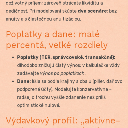
doživotný príjem; zároveň strácate likviditu a
dedičnosť. Pri modelovaní skúste
dva scenáre
: bez
anuity a s čiastočnou anuitizáciou.
Poplatky a dane: malé
percentá, veľké rozdiely
Poplatky (TER, správcovské, transakčné):
dlhodobo znižujú čistý výnos; v kalkulačke vždy
zadávajte
výnos po poplatkoch
.
Dane:
líšia sa podľa krajiny a obalu (pilier, daňovo
podporené účty). Modelujte konzervatívne –
radšej o trochu vyššie zdanenie než príliš
optimistické nulové.
Výdavkový profil: „aktívne–