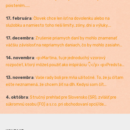
poistením......
17. februára
:
Človek chce len ísť na dovolenku alebo na
služobku a namiesto toho rieši limity, zóny, dni a výluky....
17. decembra
:
Zrušenie priamych daní by mohlo znamenať
väčšiu závislosť na nepriamych daniach, čo by mohlo zasiahn...
14. novembra
:
<p>Martina, tu je jednoduchý vzorový
rozpočet, ktorý môžeš použiť ako inšpiráciu 👇</p> <p>Predsta...
13. novembra
:
Vaše rady boli pre mňa užitočné. To, že ju čítam
ešte neznamená, že chcem žiť na dlh. Kedysi som čít...
4. októbra
:
Stručný prehľad pre Slovensko (SR), zvlášť pre
súkromnú osobu (FO) a s.r.o. pri obchodovaní opcií/de...