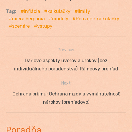
Tag:
inflácia
kalkulačky
limity
miera čerpania
modely
Penzijné kalkulačky
scenáre
vstupy
Previous
Navigácia
Previous
Daňové aspekty úverov a úrokov (bez
v
post:
individuálneho poradenstva): Rámcový prehľad
článku
Next
Next
Ochrana príjmu: Ochrana mzdy a vymáhateľnosť
post:
nárokov (prehľadovo)
Poradňa