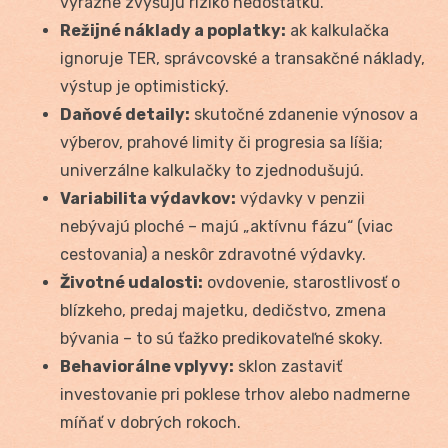
výrazne zvyšujú riziko nedostatku.
Režijné náklady a poplatky:
ak kalkulačka
ignoruje TER, správcovské a transakčné náklady,
výstup je optimistický.
Daňové detaily:
skutočné zdanenie výnosov a
výberov, prahové limity či progresia sa líšia;
univerzálne kalkulačky to zjednodušujú.
Variabilita výdavkov:
výdavky v penzii
nebývajú ploché – majú „aktívnu fázu“ (viac
cestovania) a neskôr zdravotné výdavky.
Životné udalosti:
ovdovenie, starostlivosť o
blízkeho, predaj majetku, dedičstvo, zmena
bývania – to sú ťažko predikovateľné skoky.
Behaviorálne vplyvy:
sklon zastaviť
investovanie pri poklese trhov alebo nadmerne
míňať v dobrých rokoch.