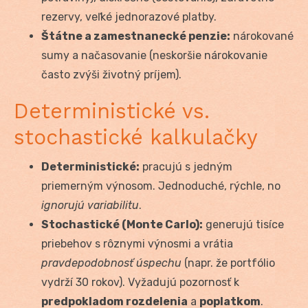
rezervy, veľké jednorazové platby.
Štátne a zamestnanecké penzie:
nárokované
sumy a načasovanie (neskoršie nárokovanie
často zvýši životný príjem).
Deterministické vs.
stochastické kalkulačky
Deterministické:
pracujú s jedným
priemerným výnosom. Jednoduché, rýchle, no
ignorujú variabilitu
.
Stochastické (Monte Carlo):
generujú tisíce
priebehov s rôznymi výnosmi a vrátia
pravdepodobnosť úspechu
(napr. že portfólio
vydrží 30 rokov). Vyžadujú pozornosť k
predpokladom rozdelenia
a
poplatkom
.