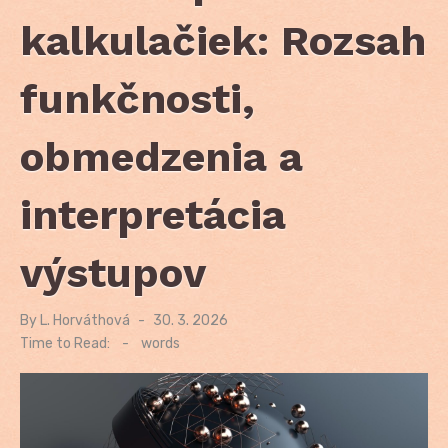
kalkulačiek: Rozsah
funkčnosti,
obmedzenia a
interpretácia
výstupov
By
L. Horváthová
Posted
30. 3. 2026
on
Time to Read:
-
words