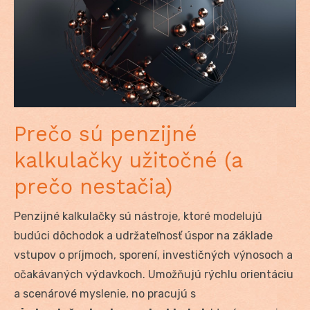
Prečo sú penzijné
kalkulačky užitočné (a
prečo nestačia)
Penzijné kalkulačky sú nástroje, ktoré modelujú
budúci dôchodok a udržateľnosť úspor na základe
vstupov o príjmoch, sporení, investičných výnosoch a
očakávaných výdavkoch. Umožňujú rýchlu orientáciu
a scenárové myslenie, no pracujú s