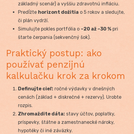
základný scenár) a vyššiu zdravotnú infláciu.
Predĺžte
horizont dožitia
o 5 rokov a sledujte,
či plán vydrží.
Simulujte pokles portfólia o
–20 až –30 %
pri
štarte čerpania (sekvenčný šok).
Praktický postup: ako
používať penzijnú
kalkulačku krok za krokom
Definujte cieľ:
ročné výdavky v dnešných
cenách (základ + diskrečné + rezervy). Urobte
rozpis.
Zhromaždite dáta:
stavy účtov, poplatky,
príspevky, štátne a zamestnanecké nároky,
hypotéky či iné záväzky.