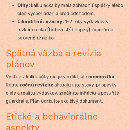
Dlhy:
kalkulačka by mala zohľadniť splátky alebo
plán vysporiadania pred odchodom.
Likviditné rezervy:
1–2 roky výdavkov v
nízkom riziku (hotovosť/dlhopisy) zmierňuje
sekvenčné riziko.
Spätná väzba a revízia
plánov
Výstup z kalkulačky nie je verdikt, ale
momentka
.
Robte
ročnú revíziu
: aktualizujte stavy, príspevky,
ciele a realitu výdavkov, zreálnite infláciu a posuňte
guardrails. Plán udržujte ako živý dokument.
Etické a behaviorálne
aspekty