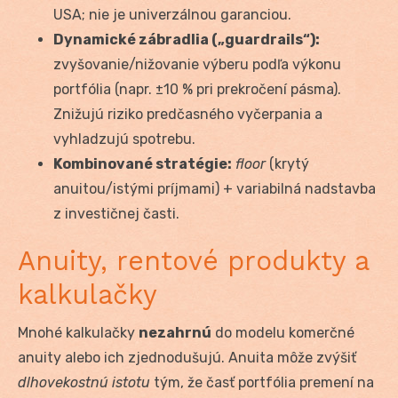
USA; nie je univerzálnou garanciou.
Dynamické zábradlia („guardrails“):
zvyšovanie/nižovanie výberu podľa výkonu
portfólia (napr. ±10 % pri prekročení pásma).
Znižujú riziko predčasného vyčerpania a
vyhladzujú spotrebu.
Kombinované stratégie:
floor
(krytý
anuitou/istými príjmami) + variabilná nadstavba
z investičnej časti.
Anuity, rentové produkty a
kalkulačky
Mnohé kalkulačky
nezahrnú
do modelu komerčné
anuity alebo ich zjednodušujú. Anuita môže zvýšiť
dlhovekostnú istotu
tým, že časť portfólia premení na