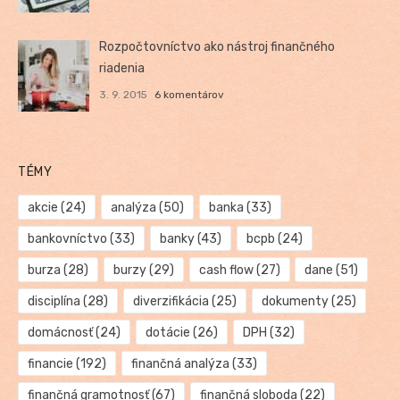
Rozpočtovníctvo ako nástroj finančného
riadenia
3. 9. 2015
6 komentárov
TÉMY
akcie
(24)
analýza
(50)
banka
(33)
bankovníctvo
(33)
banky
(43)
bcpb
(24)
burza
(28)
burzy
(29)
cash flow
(27)
dane
(51)
disciplína
(28)
diverzifikácia
(25)
dokumenty
(25)
domácnosť
(24)
dotácie
(26)
DPH
(32)
financie
(192)
finančná analýza
(33)
finančná gramotnosť
(67)
finančná sloboda
(22)