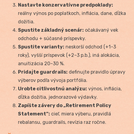
Nastavte konzervatívne predpoklady:
reálny výnos po poplatkoch, inflácia, dane, dĺžka
dožitia.
Spustite základný scenár:
očakávaný vek
odchodu + súčasné príspevky.
Spustite varianty:
neskorší odchod (+1–3
roky), vyšší príspevok (+2–3 p.b.), iná alokácia,
anuitizácia 20–30 %.
Pridajte guardrails:
definujte pravidlo úpravy
výberov podľa vývoja portfólia.
Urobte citlivostnú analýzu:
výnos, inflácia,
dĺžka dožitia, jednorazové výdavky.
Zapíšte závery do „Retirement Policy
Statement“:
cieľ, miera výberu, pravidlá
rebalansu, guardrails, revízia raz ročne.