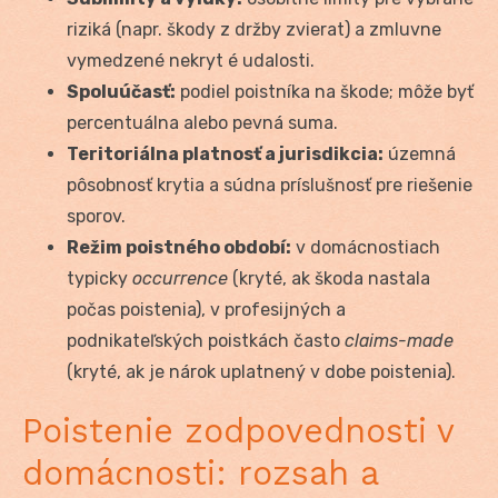
riziká (napr. škody z držby zvierat) a zmluvne
vymedzené nekryt é udalosti.
Spoluúčasť:
podiel poistníka na škode; môže byť
percentuálna alebo pevná suma.
Teritoriálna platnosť a jurisdikcia:
územná
pôsobnosť krytia a súdna príslušnosť pre riešenie
sporov.
Režim poistného období:
v domácnostiach
typicky
occurrence
(kryté, ak škoda nastala
počas poistenia), v profesijných a
podnikateľských poistkách často
claims-made
(kryté, ak je nárok uplatnený v dobe poistenia).
Poistenie zodpovednosti v
domácnosti: rozsah a