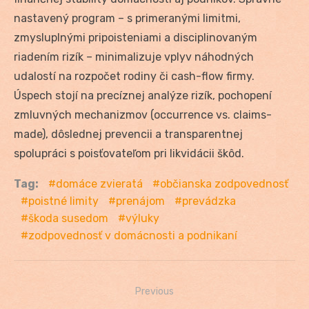
nastavený program – s primeranými limitmi,
zmysluplnými pripoisteniami a disciplinovaným
riadením rizík – minimalizuje vplyv náhodných
udalostí na rozpočet rodiny či cash-flow firmy.
Úspech stojí na precíznej analýze rizík, pochopení
zmluvných mechanizmov (occurrence vs. claims-
made), dôslednej prevencii a transparentnej
spolupráci s poisťovateľom pri likvidácii škôd.
Tag:
domáce zvieratá
občianska zodpovednosť
poistné limity
prenájom
prevádzka
škoda susedom
výluky
zodpovednosť v domácnosti a podnikaní
Previous
Navigácia