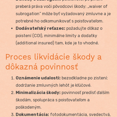
preberá práva voči pôvodcovi škody; „waiver of
subrogation“ môže byť vyžadovaný zmluvne a je
potrebné ho odkomunikovať s poisťovateľom.
Dodávateľský reťazec:
požadujte dôkaz o
poistení (COI), minimálne limity a dodatky
(additional insured) tam, kde je to vhodné.
Proces likvidácie škody a
dôkazná povinnosť
Oznámenie udalosti:
bezodkladne po zistení;
dodržanie zmluvných lehôt je kľúčové.
Minimalizácia škody:
povinnosť predísť ďalším
škodám, spolupráca s poisťovateľom a
poškodeným.
Dokumentácia:
fotodokumentácia, svedectvá,