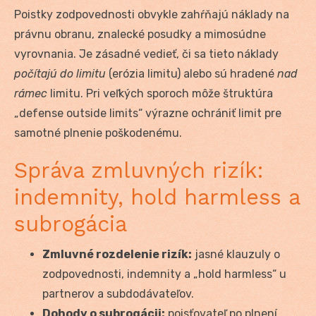
Poistky zodpovednosti obvykle zahŕňajú náklady na
právnu obranu, znalecké posudky a mimosúdne
vyrovnania. Je zásadné vedieť, či sa tieto náklady
počítajú do limitu
(erózia limitu) alebo sú hradené
nad
rámec
limitu. Pri veľkých sporoch môže štruktúra
„defense outside limits“ výrazne ochrániť limit pre
samotné plnenie poškodenému.
Správa zmluvných rizík:
indemnity, hold harmless a
subrogácia
Zmluvné rozdelenie rizík:
jasné klauzuly o
zodpovednosti, indemnity a „hold harmless“ u
partnerov a subdodávateľov.
Dohody o subrogácii:
poisťovateľ po plnení