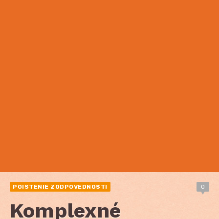
POISTENIE ZODPOVEDNOSTI
0
Komplexné