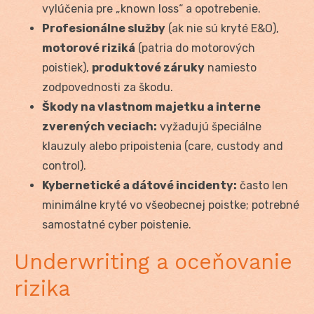
vylúčenia pre „known loss“ a opotrebenie.
Profesionálne služby
(ak nie sú kryté E&O),
motorové riziká
(patria do motorových
poistiek),
produktové záruky
namiesto
zodpovednosti za škodu.
Škody na vlastnom majetku a interne
zverených veciach:
vyžadujú špeciálne
klauzuly alebo pripoistenia (care, custody and
control).
Kybernetické a dátové incidenty:
často len
minimálne kryté vo všeobecnej poistke; potrebné
samostatné cyber poistenie.
Underwriting a oceňovanie
rizika