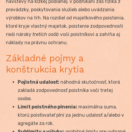
návštevy na klzkej podlahe), v podnikaní zas riziká z
prevádzky, poskytovania služieb alebo uvádzania
výrobkov na trh. Na rozdiel od majetkového poistenia,
ktoré kryje vlastný majetok, poistenie zodpovednosti
rieši nároky
tretích osôb
voči poistníkovi a zahŕňa aj
náklady na právnu ochranu.
Základné pojmy a
konštrukcia krytia
Pojistná udalosť:
náhodná skutočnosť, ktorá
zakladá zodpovednosť poistníka voči tretej
osobe.
Limit poistného plnenia:
maximálna suma,
ktorú poisťovateľ plní za jednu udalosť a/alebo v
agregáte za rok.
Sublimity a výluky:
osobitné limity pre vybrané