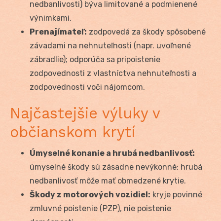
nedbanlivosti) býva limitované a podmienené
výnimkami.
Prenajímateľ:
zodpovedá za škody spôsobené
závadami na nehnuteľnosti (napr. uvoľnené
zábradlie); odporúča sa pripoistenie
zodpovednosti z vlastníctva nehnuteľnosti a
zodpovednosti voči nájomcom.
Najčastejšie výluky v
občianskom krytí
Úmyselné konanie a hrubá nedbanlivosť:
úmyselné škody sú zásadne nevýkonné; hrubá
nedbanlivosť môže mať obmedzené krytie.
Škody z motorových vozidiel:
kryje povinné
zmluvné poistenie (PZP), nie poistenie