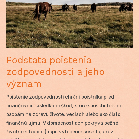
Podstata poistenia
zodpovednosti a jeho
význam
Poistenie zodpovednosti chráni poistníka pred
finančnými následkami škôd, ktoré spôsobí tretím
osobám na zdraví, živote, veciach alebo ako čisto
finančnú ujmu. V domácnostiach pokrýva bežné
životné situácie (napr. vytopenie suseda, úraz