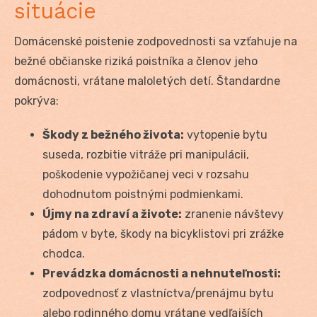
situácie
Domácenské poistenie zodpovednosti sa vzťahuje na
bežné občianske riziká poistníka a členov jeho
domácnosti, vrátane maloletých detí. Štandardne
pokrýva:
Škody z bežného života:
vytopenie bytu
suseda, rozbitie vitráže pri manipulácii,
poškodenie vypožičanej veci v rozsahu
dohodnutom poistnými podmienkami.
Újmy na zdraví a živote:
zranenie návštevy
pádom v byte, škody na bicyklistovi pri zrážke
chodca.
Prevádzka domácnosti a nehnuteľnosti:
zodpovednosť z vlastníctva/prenájmu bytu
alebo rodinného domu vrátane vedľajších