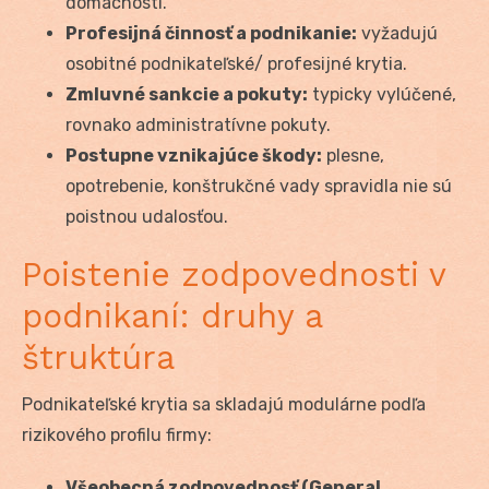
domácnosti.
Profesijná činnosť a podnikanie:
vyžadujú
osobitné podnikateľské/ profesijné krytia.
Zmluvné sankcie a pokuty:
typicky vylúčené,
rovnako administratívne pokuty.
Postupne vznikajúce škody:
plesne,
opotrebenie, konštrukčné vady spravidla nie sú
poistnou udalosťou.
Poistenie zodpovednosti v
podnikaní: druhy a
štruktúra
Podnikateľské krytia sa skladajú modulárne podľa
rizikového profilu firmy:
Všeobecná zodpovednosť (General