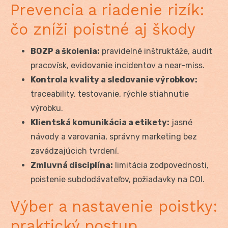
Prevencia a riadenie rizík:
čo zníži poistné aj škody
BOZP a školenia:
pravidelné inštruktáže, audit
pracovísk, evidovanie incidentov a near-miss.
Kontrola kvality a sledovanie výrobkov:
traceability, testovanie, rýchle stiahnutie
výrobku.
Klientská komunikácia a etikety:
jasné
návody a varovania, správny marketing bez
zavádzajúcich tvrdení.
Zmluvná disciplína:
limitácia zodpovednosti,
poistenie subdodávateľov, požiadavky na COI.
Výber a nastavenie poistky:
praktický postup