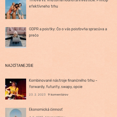
Trhová vs. vnútorná hodnota investície: Princíp
efektívneho trhu
GDPR a poistky: Čo o vás poisťovňa spracúva a
prečo
NAJČÍTANEJŠIE
Kombinované nástroje finančného trhu –
forwardy, futurity, swapy, opcie
23. 2. 2023
9 komentárov
Ekonomická činnosť