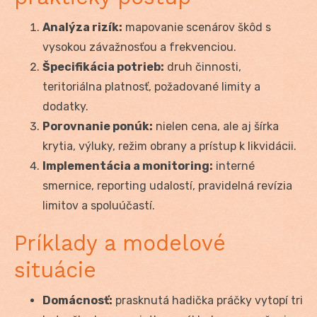
Analýza rizík:
mapovanie scenárov škôd s
vysokou závažnosťou a frekvenciou.
Špecifikácia potrieb:
druh činnosti,
teritoriálna platnosť, požadované limity a
dodatky.
Porovnanie ponúk:
nielen cena, ale aj šírka
krytia, výluky, režim obrany a prístup k likvidácii.
Implementácia a monitoring:
interné
smernice, reporting udalostí, pravidelná revízia
limitov a spoluúčastí.
Príklady a modelové
situácie
Domácnosť:
prasknutá hadička práčky vytopí tri