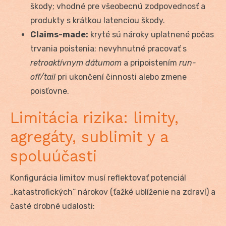
škody; vhodné pre všeobecnú zodpovednosť a
produkty s krátkou latenciou škody.
Claims-made:
kryté sú nároky uplatnené počas
trvania poistenia; nevyhnutné pracovať s
retroaktívnym dátumom
a pripoistením
run-
off/tail
pri ukončení činnosti alebo zmene
poisťovne.
Limitácia rizika: limity,
agregáty, sublimit y a
spoluúčasti
Konfigurácia limitov musí reflektovať potenciál
„katastrofických“ nárokov (ťažké ublíženie na zdraví) a
časté drobné udalosti: