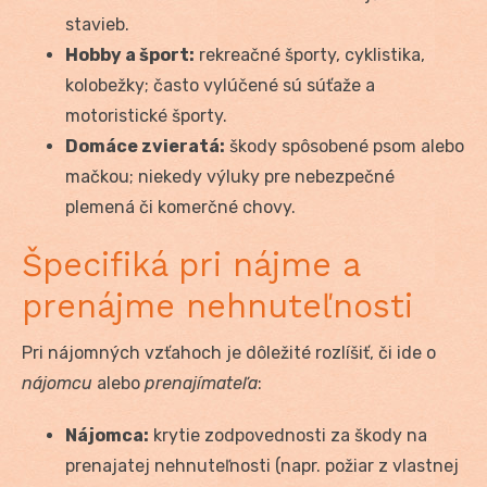
stavieb.
Hobby a šport:
rekreačné športy, cyklistika,
kolobežky; často vylúčené sú súťaže a
motoristické športy.
Domáce zvieratá:
škody spôsobené psom alebo
mačkou; niekedy výluky pre nebezpečné
plemená či komerčné chovy.
Špecifiká pri nájme a
prenájme nehnuteľnosti
Pri nájomných vzťahoch je dôležité rozlíšiť, či ide o
nájomcu
alebo
prenajímateľa
:
Nájomca:
krytie zodpovednosti za škody na
prenajatej nehnuteľnosti (napr. požiar z vlastnej