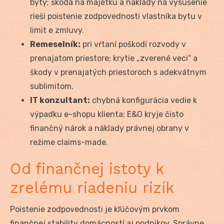
byty; škoda na majetku a náklady na vysušenie
rieši poistenie zodpovednosti vlastníka bytu v
limit e zmluvy.
Remeselník:
pri vŕtaní poškodí rozvody v
prenajatom priestore; krytie „zverené veci“ a
škody v prenajatých priestoroch s adekvátnym
sublimitom.
IT konzultant:
chybná konfigurácia vedie k
výpadku e-shopu klienta; E&O kryje čisto
finančný nárok a náklady právnej obrany v
režime claims-made.
Od finančnej istoty k
zrelému riadeniu rizík
Poistenie zodpovednosti je kľúčovým prvkom
finančnej stability domácností aj podnikov. Správne