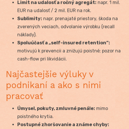
Limit na udalosť a ročný agregát:
napr. 1 mil.
EUR na udalosť / 2 mil. EUR na rok.
Sublimity:
napr. prenajaté priestory, škoda na
zverených veciach, odvolanie výrobku (recall
náklady).
Spoluúčasť a „self-insured retention“:
motivujú k prevencii a znižujú poistné; pozor na
cash-flow pri likvidácii.
Najčastejšie výluky v
podnikaní a ako s nimi
pracovať
Úmysel, pokuty, zmluvné penále:
mimo
poistného krytia.
Postupné zhoršovanie a známe chyby: