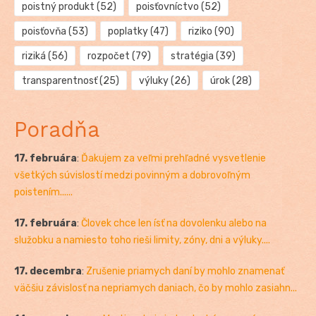
poistný produkt
(52)
poisťovníctvo
(52)
poisťovňa
(53)
poplatky
(47)
riziko
(90)
riziká
(56)
rozpočet
(79)
stratégia
(39)
transparentnosť
(25)
výluky
(26)
úrok
(28)
Poradňa
17. februára
:
Ďakujem za veľmi prehľadné vysvetlenie
všetkých súvislostí medzi povinným a dobrovoľným
poistením......
17. februára
:
Človek chce len ísť na dovolenku alebo na
služobku a namiesto toho rieši limity, zóny, dni a výluky....
17. decembra
:
Zrušenie priamych daní by mohlo znamenať
väčšiu závislosť na nepriamych daniach, čo by mohlo zasiahn...