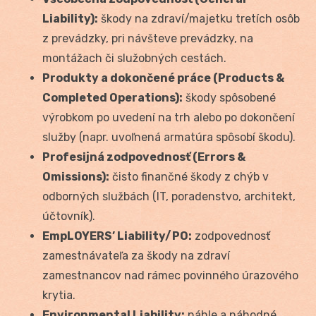
Liability):
škody na zdraví/majetku tretích osôb
z prevádzky, pri návšteve prevádzky, na
montážach či služobných cestách.
Produkty a dokončené práce (Products &
Completed Operations):
škody spôsobené
výrobkom po uvedení na trh alebo po dokončení
služby (napr. uvoľnená armatúra spôsobí škodu).
Profesijná zodpovednosť (Errors &
Omissions):
čisto finančné škody z chýb v
odborných službách (IT, poradenstvo, architekt,
účtovník).
EmpLOYERS’ Liability/PO:
zodpovednosť
zamestnávateľa za škody na zdraví
zamestnancov nad rámec povinného úrazového
krytia.
Environmental Liability:
náhle a náhodné