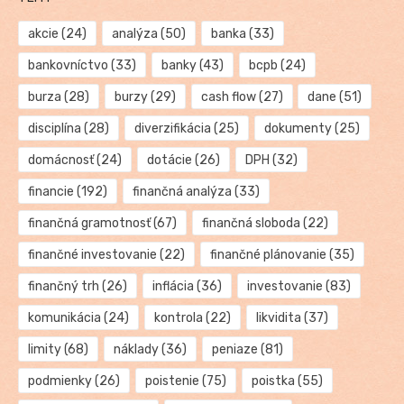
akcie
(24)
analýza
(50)
banka
(33)
bankovníctvo
(33)
banky
(43)
bcpb
(24)
burza
(28)
burzy
(29)
cash flow
(27)
dane
(51)
disciplína
(28)
diverzifikácia
(25)
dokumenty
(25)
domácnosť
(24)
dotácie
(26)
DPH
(32)
financie
(192)
finančná analýza
(33)
finančná gramotnosť
(67)
finančná sloboda
(22)
finančné investovanie
(22)
finančné plánovanie
(35)
finančný trh
(26)
inflácia
(36)
investovanie
(83)
komunikácia
(24)
kontrola
(22)
likvidita
(37)
limity
(68)
náklady
(36)
peniaze
(81)
podmienky
(26)
poistenie
(75)
poistka
(55)