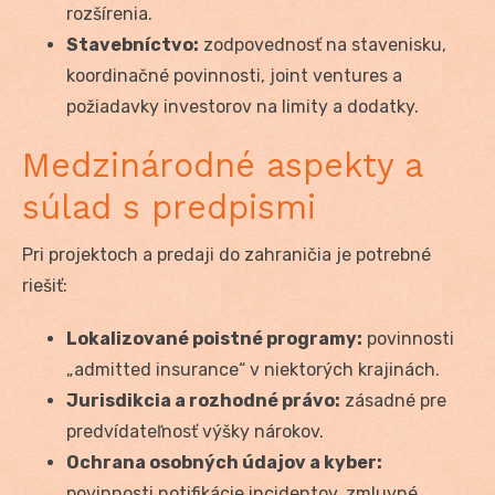
rozšírenia.
Stavebníctvo:
zodpovednosť na stavenisku,
koordinačné povinnosti, joint ventures a
požiadavky investorov na limity a dodatky.
Medzinárodné aspekty a
súlad s predpismi
Pri projektoch a predaji do zahraničia je potrebné
riešiť:
Lokalizované poistné programy:
povinnosti
„admitted insurance“ v niektorých krajinách.
Jurisdikcia a rozhodné právo:
zásadné pre
predvídateľnosť výšky nárokov.
Ochrana osobných údajov a kyber:
povinnosti notifikácie incidentov, zmluvné