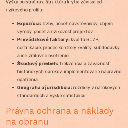
Výška poistného a štruktúra krytia závisia od
rizikového profilu:
Expozícia:
tržby, počet návštevníkov, objem
výroby, počet a rizikovosť projektov.
Prevádzkové faktory:
kvalita BOZP,
certifikácie, proces kontroly kvality, subdodávky
a ich zmluvné ošetrenie.
Škodový priebeh:
frekvencia a závažnosť
historických nárokov, implementované nápravné
opatrenia.
Geografia a jurisdikcia:
rozdiely v nárokových
štandardoch a výške satisfakcií.
Právna ochrana a náklady
na obranu