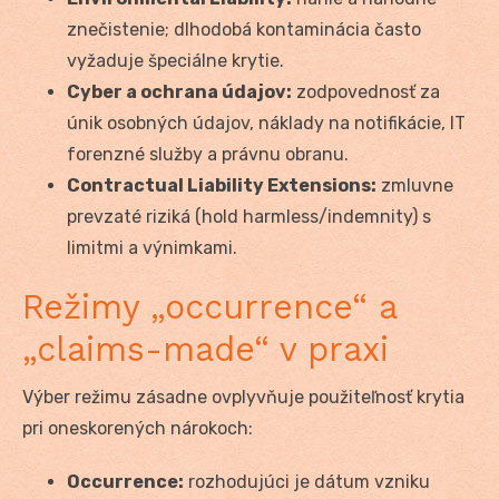
znečistenie; dlhodobá kontaminácia často
vyžaduje špeciálne krytie.
Cyber a ochrana údajov:
zodpovednosť za
únik osobných údajov, náklady na notifikácie, IT
forenzné služby a právnu obranu.
Contractual Liability Extensions:
zmluvne
prevzaté riziká (hold harmless/indemnity) s
limitmi a výnimkami.
Režimy „occurrence“ a
„claims-made“ v praxi
Výber režimu zásadne ovplyvňuje použiteľnosť krytia
pri oneskorených nárokoch:
Occurrence:
rozhodujúci je dátum vzniku