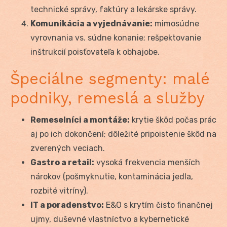
technické správy, faktúry a lekárske správy.
Komunikácia a vyjednávanie:
mimosúdne
vyrovnania vs. súdne konanie; rešpektovanie
inštrukcií poisťovateľa k obhajobe.
Špeciálne segmenty: malé
podniky, remeslá a služby
Remeselníci a montáže:
krytie škôd počas prác
aj po ich dokončení; dôležité pripoistenie škôd na
zverených veciach.
Gastro a retail:
vysoká frekvencia menších
nárokov (pošmyknutie, kontaminácia jedla,
rozbité vitríny).
IT a poradenstvo:
E&O s krytím čisto finančnej
ujmy, duševné vlastníctvo a kybernetické