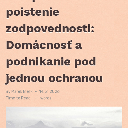
poistenie
zodpovednosti:
Domácnosť a
podnikanie pod
jednou ochranou
By
Marek Bielik
Posted
14. 2. 2026
on
Time to Read:
-
words