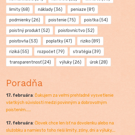
limity
(68)
náklady
(36)
peniaze
(81)
podmienky
(26)
poistenie
(75)
poistka
(54)
poistný produkt
(52)
poisťovníctvo
(52)
poisťovňa
(53)
poplatky
(47)
riziko
(89)
riziká
(55)
rozpočet
(79)
stratégia
(39)
transparentnosť
(24)
výluky
(26)
úrok
(28)
Poradňa
17. februára
:
Ďakujem za veľmi prehľadné vysvetlenie
všetkých súvislostí medzi povinným a dobrovoľným
poistením......
17. februára
:
Človek chce len ísť na dovolenku alebo na
služobku a namiesto toho rieši limity, zóny, dni a výluky....