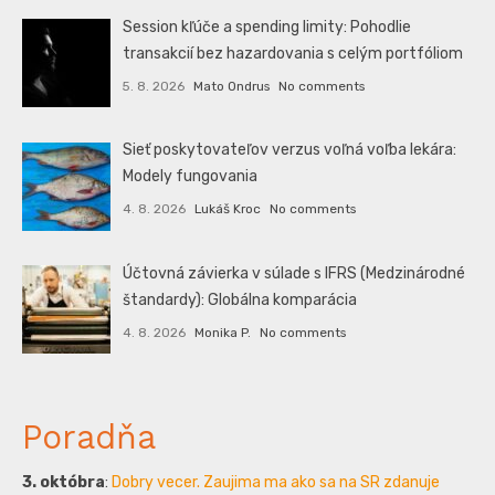
Session kľúče a spending limity: Pohodlie
transakcií bez hazardovania s celým portfóliom
5. 8. 2026
Mato Ondrus
No comments
Sieť poskytovateľov verzus voľná voľba lekára:
Modely fungovania
4. 8. 2026
Lukáš Kroc
No comments
Účtovná závierka v súlade s IFRS (Medzinárodné
štandardy): Globálna komparácia
4. 8. 2026
Monika P.
No comments
Poradňa
3. októbra
:
Dobry vecer. Zaujima ma ako sa na SR zdanuje