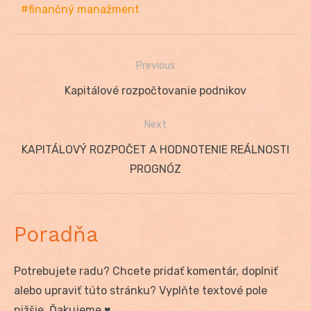
finančný manažment
Previous
Navigácia
Previous
Kapitálové rozpočtovanie podnikov
v
post:
Next
článku
Next
KAPITÁLOVÝ ROZPOČET A HODNOTENIE REÁLNOSTI
post:
PROGNÓZ
Poradňa
Potrebujete radu? Chcete pridať komentár, doplniť
alebo upraviť túto stránku? Vyplňte textové pole
nižšie. Ďakujeme ♥