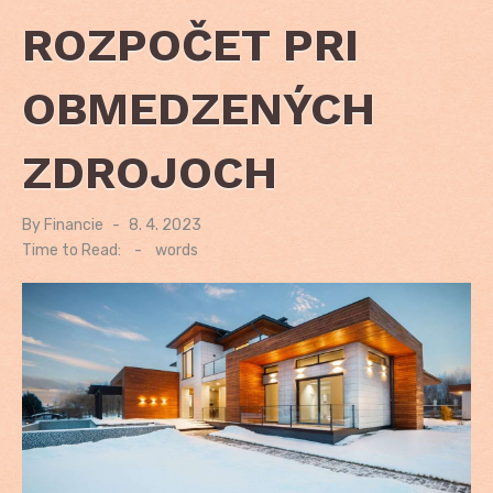
ROZPOČET PRI
OBMEDZENÝCH
ZDROJOCH
By
Financie
Posted
8. 4. 2023
on
Time to Read:
-
words