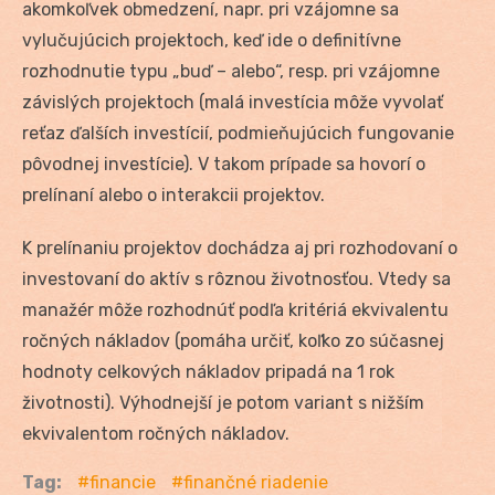
akomkoľvek obmedzení, napr. pri vzájomne sa
vylučujúcich projektoch, keď ide o definitívne
rozhodnutie typu „buď – alebo“, resp. pri vzájomne
závislých projektoch (malá investícia môže vyvolať
reťaz ďalších investícií, podmieňujúcich fungovanie
pôvodnej investície). V takom prípade sa hovorí o
prelínaní alebo o interakcii projektov.
K prelínaniu projektov dochádza aj pri rozhodovaní o
investovaní do aktív s rôznou životnosťou. Vtedy sa
manažér môže rozhodnúť podľa kritériá ekvivalentu
ročných nákladov (pomáha určiť, koľko zo súčasnej
hodnoty celkových nákladov pripadá na 1 rok
životnosti). Výhodnejší je potom variant s nižším
ekvivalentom ročných nákladov.
Tag:
financie
finančné riadenie