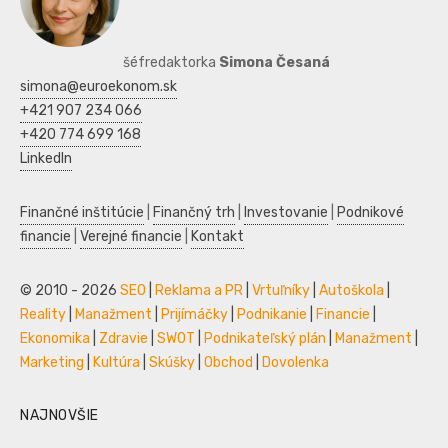
šéfredaktorka
Simona Česaná
simona@euroekonom.sk
+421 907 234 066
+420 774 699 168
LinkedIn
Finančné inštitúcie
|
Finančný trh
|
Investovanie
|
Podnikové
financie
|
Verejné financie
|
Kontakt
© 2010 - 2026
SEO
|
Reklama a PR
|
Vrtuľníky
|
Autoškola
|
Reality
|
Manažment
|
Prijímáčky
|
Podnikanie
|
Financie
|
Ekonomika
|
Zdravie
|
SWOT
|
Podnikateľský plán
|
Manažment
|
Marketing
|
Kultúra
|
Skúšky
|
Obchod
|
Dovolenka
NAJNOVŠIE