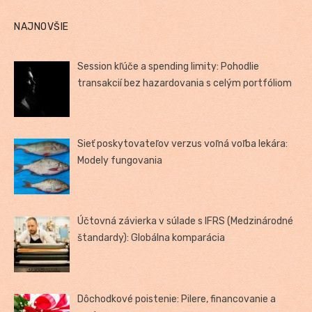
NAJNOVŠIE
Session kľúče a spending limity: Pohodlie
transakcií bez hazardovania s celým portfóliom
Sieť poskytovateľov verzus voľná voľba lekára:
Modely fungovania
Účtovná závierka v súlade s IFRS (Medzinárodné
štandardy): Globálna komparácia
Dôchodkové poistenie: Pilere, financovanie a