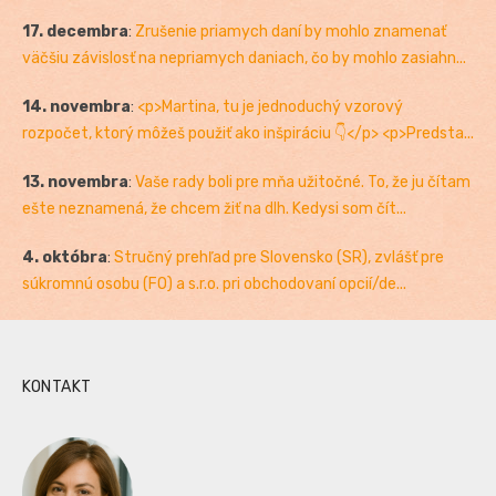
17. decembra
:
Zrušenie priamych daní by mohlo znamenať
väčšiu závislosť na nepriamych daniach, čo by mohlo zasiahn...
14. novembra
:
<p>Martina, tu je jednoduchý vzorový
rozpočet, ktorý môžeš použiť ako inšpiráciu 👇</p> <p>Predsta...
13. novembra
:
Vaše rady boli pre mňa užitočné. To, že ju čítam
ešte neznamená, že chcem žiť na dlh. Kedysi som čít...
4. októbra
:
Stručný prehľad pre Slovensko (SR), zvlášť pre
súkromnú osobu (FO) a s.r.o. pri obchodovaní opcií/de...
KONTAKT