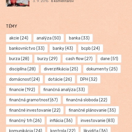
3. 9. 2015
6 komentárov
TÉMY
akcie
(24)
analýza
(50)
banka
(33)
bankovníctvo
(33)
banky
(43)
bcpb
(24)
burza
(28)
burzy
(29)
cash flow
(27)
dane
(51)
disciplína
(28)
diverzifikácia
(25)
dokumenty
(25)
domácnosť
(24)
dotácie
(26)
DPH
(32)
financie
(192)
finančná analýza
(33)
finančná gramotnosť
(67)
finančná sloboda
(22)
finančné investovanie
(22)
finančné plánovanie
(35)
finančný trh
(26)
inflácia
(36)
investovanie
(83)
komunikácia
(24)
kontrola
(22)
likvidita
(36)