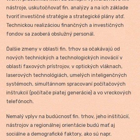
nástroje, uskutočňovať fin. analýzy a na ich základe
tvoriť investičné stratégie a strategické plány atď.
Technickou realizáciou finančných a investičných
fondov sa zaoberá obslužný personál.
Ďalšie zmeny v oblasti fin. trhov sa očakávajú od
nových technických a technologických inovácií v
oblasti faxových prístrojov, v optických vláknach,
laserových technológiách, umelých inteligenčných
systémoch, simultánnom spracovaní počítačových
inštrukcií (počítače piatej generácie) a vo vreckových
telefónoch.
Nemalý vplyv na budúcnosť fin. trhov, jeho inštitúcií,
nástrojov a regionálnej orientácie budú mať aj
sociálne a demografické faktory, ako sú napr.