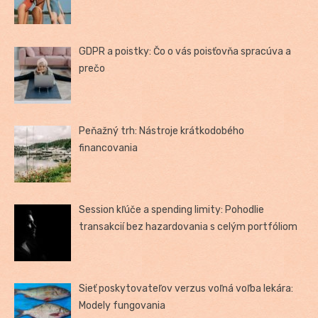
GDPR a poistky: Čo o vás poisťovňa spracúva a
prečo
Peňažný trh: Nástroje krátkodobého
financovania
Session kľúče a spending limity: Pohodlie
transakcií bez hazardovania s celým portfóliom
Sieť poskytovateľov verzus voľná voľba lekára:
Modely fungovania