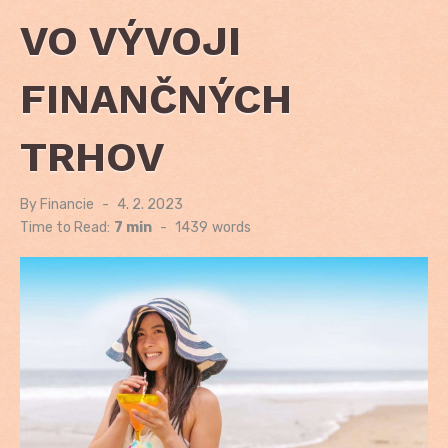
VO VÝVOJI
FINANČNÝCH
TRHOV
By
Financie
Posted
4. 2. 2023
on
Time to Read:
7 min
-
1439
words