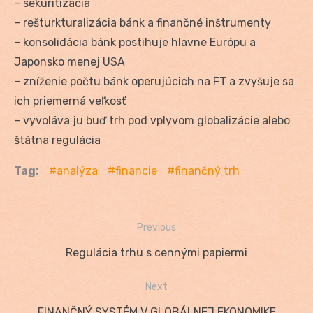
– sekuritizácia
– rešturkturalizácia bánk a finančné inštrumenty
– konsolidácia bánk postihuje hlavne Európu a
Japonsko menej USA
– zníženie počtu bánk operujúcich na FT a zvyšuje sa
ich priemerná veľkosť
– vyvoláva ju buď trh pod vplyvom globalizácie alebo
štátna regulácia
Tag:
analýza
financie
finančný trh
Previous
Navigácia
Previous
Regulácia trhu s cennými papiermi
v
post:
Next
článku
Next
FINANČNÝ SYSTÉM V GLOBÁLNEJ EKONOMIKE