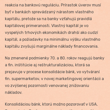
reakcia na bankovú reguláciu. Prírastok úverov musí
byť v bankách sprevádzaný nárastom vlastného
kapitálu, pretože sa na banky vzťahujú pravidlá
kapitálovej primeranosti. Vlastný kapitál je vo
vyspelých trhových ekonomikách drahší ako cudzí
kapitál, a požiadavky na minimálnu výšku vlastného
kapitálu zvyšujú marginálne náklady financovania.
Na zmenené podmienky 70. a 80. rokov reagujú banky
a fin. inštitúcie aj reštrukturalizáciou, ktorá sa
prejavuje v procese konsolidácie bánk, vo vytváraní
fin. supermarketov, v novej marketingovej orientácii a
vo zvýšenej pozornosti venovanej znižovaniu
nákladov.
Konsolidáciou bánk, ktorú možno pozorovať v USA,