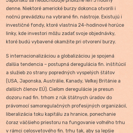
Japonsku sa neobchoduje približne len 3 hodiny
denne. Niektoré americké burzy dokonca otvorili i
nočnú prevádzku na vybrané fin. nástroje. Existujú i
investičné fondy, ktoré vlastnia 24-hodinové horúce
linky, kde investori môžu zadať svoje objednávky,
ktoré budú vybavené okamžite pri otvorení burzy.
S internacionalizáciou a globalizáciou je spojená
ďalšia tendencia – postupná deregulácia fin. inštitúcií
a služieb zo strany popredných vyspelých štátov
(USA, Japonska, Austrálie, Kanady, Veľkej Británie a
ďalších členov EÚ). Cieľom deregulácie je presun
dozoru nad fin. trhom z rúk štátnych úradov do
právomocí samoregulačných profesijných organizácií,
liberalizácia toku kapitálu za hranice, ponechanie
čoraz väčšieho priestoru na fungovanie voľného trhu
v rámci celosvetového fin. trhu tak, aby sa lepšie