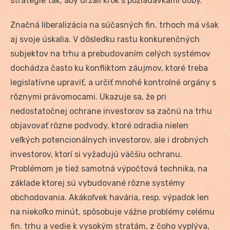
stratégie tak, aby držali krok s požiadavkami doby.
Značná liberalizácia na súčasných fin. trhoch má však
aj svoje úskalia. V dôsledku rastu konkurenčných
subjektov na trhu a prebudovaním celých systémov
dochádza často ku konfliktom záujmov, ktoré treba
legislatívne upraviť, a určiť mnohé kontrolné orgány s
rôznymi právomocami. Ukazuje sa, že pri
nedostatočnej ochrane investorov sa začnú na trhu
objavovať rôzne podvody, ktoré odradia nielen
veľkých potencionálnych investorov, ale i drobných
investorov, ktorí si vyžadujú väčšiu ochranu.
Problémom je tiež samotná výpočtová technika, na
základe ktorej sú vybudované rôzne systémy
obchodovania. Akákoľvek havária, resp. výpadok len
na niekoľko minút, spôsobuje vážne problémy celému
fin. trhu a vedie k vysokým stratám, z čoho vyplýva,