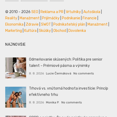
© 2010 - 2026
SEO
|
Reklama a PR
|
Vrtuľníky
|
Autoškola
|
Reality
|
Manažment
|
Prijímáčky
|
Podnikanie
|
Financie
|
Ekonomika
|
Zdravie
|
SWOT
|
Podnikateľský plán
|
Manažment
|
Marketing
|
Kultúra
|
Skúšky
|
Obchod
|
Dovolenka
NAJNOVŠIE
Odmeňovanie skúsených: Politika pre senior
talent – Prémiové pásma a výnimky
8. 8. 2026
Lucie Čermáková
No comments
Trhová vs. vnútorná hodnota investície: Princíp
efektívneho trhu
8. 8. 2026
Monika P.
No comments