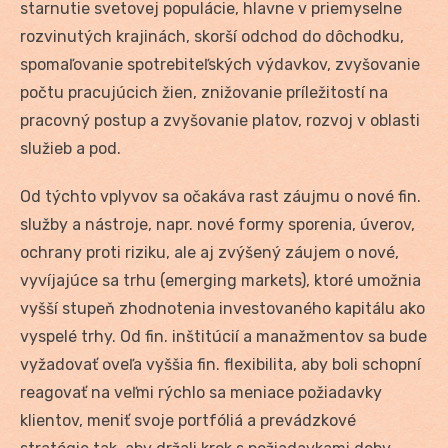
starnutie svetovej populácie, hlavne v priemyselne
rozvinutých krajinách, skorší odchod do dôchodku,
spomaľovanie spotrebiteľských výdavkov, zvyšovanie
počtu pracujúcich žien, znižovanie príležitostí na
pracovný postup a zvyšovanie platov, rozvoj v oblasti
služieb a pod.
Od týchto vplyvov sa očakáva rast záujmu o nové fin.
služby a nástroje, napr. nové formy sporenia, úverov,
ochrany proti riziku, ale aj zvýšený záujem o nové,
vyvíjajúce sa trhu (emerging markets), ktoré umožnia
vyšší stupeň zhodnotenia investovaného kapitálu ako
vyspelé trhy. Od fin. inštitúcií a manažmentov sa bude
vyžadovať oveľa vyššia fin. flexibilita, aby boli schopní
reagovať na veľmi rýchlo sa meniace požiadavky
klientov, meniť svoje portfóliá a prevádzkové