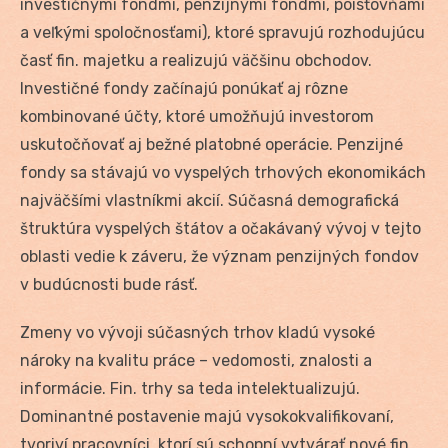
investičnými fondmi, penzijnými fondmi, poisťovňami
a veľkými spoločnosťami), ktoré spravujú rozhodujúcu
časť fin. majetku a realizujú väčšinu obchodov.
Investičné fondy začínajú ponúkať aj rôzne
kombinované účty, ktoré umožňujú investorom
uskutočňovať aj bežné platobné operácie. Penzijné
fondy sa stávajú vo vyspelých trhových ekonomikách
najväčšími vlastníkmi akcií. Súčasná demografická
štruktúra vyspelých štátov a očakávaný vývoj v tejto
oblasti vedie k záveru, že význam penzijných fondov
v budúcnosti bude rásť.
Zmeny vo vývoji súčasných trhov kladú vysoké
nároky na kvalitu práce – vedomosti, znalosti a
informácie. Fin. trhy sa teda intelektualizujú.
Dominantné postavenie majú vysokokvalifikovaní,
tvoriví pracovníci, ktorí sú schopní vytvárať nové fin.