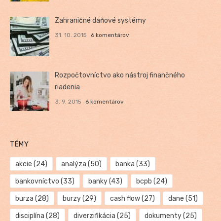
Zahraničné daňové systémy
31. 10. 2015
6 komentárov
Rozpočtovníctvo ako nástroj finančného
riadenia
3. 9. 2015
6 komentárov
TÉMY
akcie
(24)
analýza
(50)
banka
(33)
bankovníctvo
(33)
banky
(43)
bcpb
(24)
burza
(28)
burzy
(29)
cash flow
(27)
dane
(51)
disciplína
(28)
diverzifikácia
(25)
dokumenty
(25)