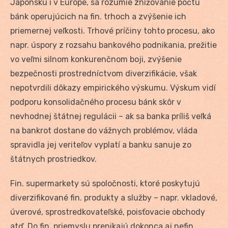
Japonsku i v Európe, sa rozumie znižovanie počtu
bánk operujúcich na fin. trhoch a zvýšenie ich
priemernej veľkosti. Trhové príčiny tohto procesu, ako
napr. úspory z rozsahu bankového podnikania, prežitie
vo veľmi silnom konkurenčnom boji, zvýšenie
bezpečnosti prostredníctvom diverzifikácie, však
nepotvrdili dôkazy empirického výskumu. Výskum vidí
podporu konsolidačného procesu bánk skôr v
nevhodnej štátnej regulácii – ak sa banka príliš veľká
na bankrot dostane do vážnych problémov, vláda
spravidla jej veriteľov vyplatí a banku sanuje zo
štátnych prostriedkov.
Fin. supermarkety sú spoločnosti, ktoré poskytujú
diverzifikované fin. produkty a služby – napr. vkladové,
úverové, sprostredkovateľské, poisťovacie obchody
atď. Do fin. priemyslu prenikajú dokonca aj nefin.