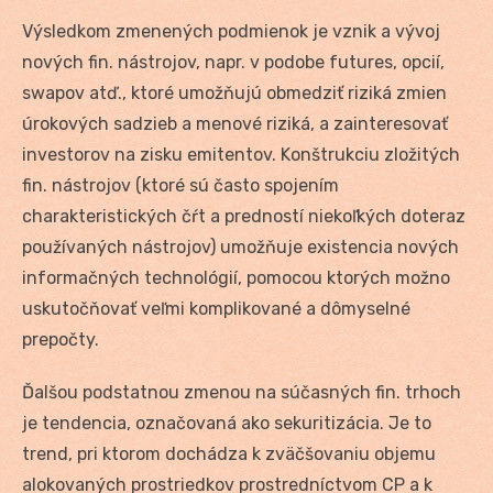
Výsledkom zmenených podmienok je vznik a vývoj
nových fin. nástrojov, napr. v podobe futures, opcií,
swapov atď., ktoré umožňujú obmedziť riziká zmien
úrokových sadzieb a menové riziká, a zainteresovať
investorov na zisku emitentov. Konštrukciu zložitých
fin. nástrojov (ktoré sú často spojením
charakteristických čŕt a predností niekoľkých doteraz
používaných nástrojov) umožňuje existencia nových
informačných technológií, pomocou ktorých možno
uskutočňovať veľmi komplikované a dômyselné
prepočty.
Ďalšou podstatnou zmenou na súčasných fin. trhoch
je tendencia, označovaná ako sekuritizácia. Je to
trend, pri ktorom dochádza k zväčšovaniu objemu
alokovaných prostriedkov prostredníctvom CP a k