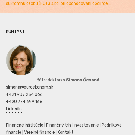
súkromnú osobu (FO) a s.r.o. pri obchodovaní opcií/de...
KONTAKT
šéfredaktorka
Simona Česaná
simona@euroekonom.sk
+421 907 234 066
+420 774 699 168
LinkedIn
Finančné inštitúcie
|
Finančný trh
|
Investovanie
|
Podnikové
financie
|
Verejné financie
|
Kontakt