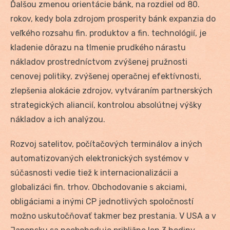
Ďalšou zmenou orientácie bánk, na rozdiel od 80.
rokov, kedy bola zdrojom prosperity bánk expanzia do
veľkého rozsahu fin. produktov a fin. technológií, je
kladenie dôrazu na tlmenie prudkého nárastu
nákladov prostredníctvom zvýšenej pružnosti
cenovej politiky, zvýšenej operačnej efektívnosti,
zlepšenia alokácie zdrojov, vytváraním partnerských
strategických aliancií, kontrolou absolútnej výšky
nákladov a ich analýzou.
Rozvoj satelitov, počítačových terminálov a iných
automatizovaných elektronických systémov v
súčasnosti vedie tiež k internacionalizácii a
globalizáci fin. trhov. Obchodovanie s akciami,
obligáciami a inými CP jednotlivých spoločností
možno uskutočňovať takmer bez prestania. V USA a v