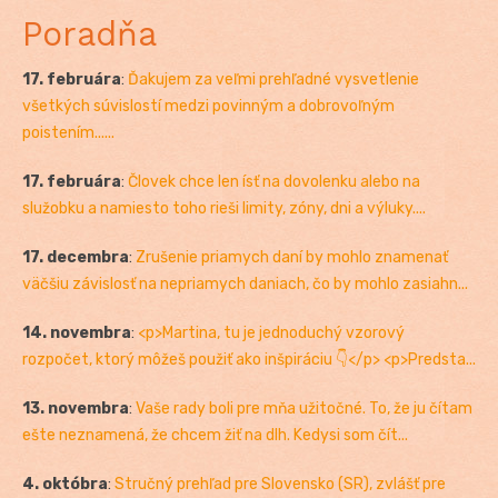
Poradňa
17. februára
:
Ďakujem za veľmi prehľadné vysvetlenie
všetkých súvislostí medzi povinným a dobrovoľným
poistením......
17. februára
:
Človek chce len ísť na dovolenku alebo na
služobku a namiesto toho rieši limity, zóny, dni a výluky....
17. decembra
:
Zrušenie priamych daní by mohlo znamenať
väčšiu závislosť na nepriamych daniach, čo by mohlo zasiahn...
14. novembra
:
<p>Martina, tu je jednoduchý vzorový
rozpočet, ktorý môžeš použiť ako inšpiráciu 👇</p> <p>Predsta...
13. novembra
:
Vaše rady boli pre mňa užitočné. To, že ju čítam
ešte neznamená, že chcem žiť na dlh. Kedysi som čít...
4. októbra
:
Stručný prehľad pre Slovensko (SR), zvlášť pre