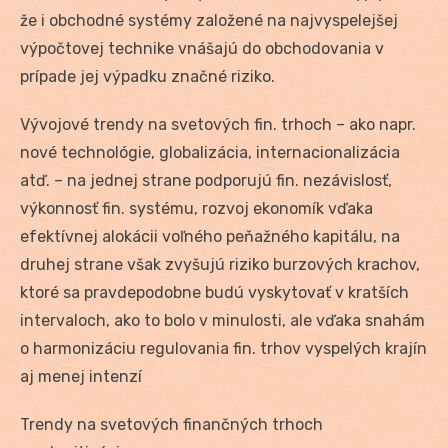
že i obchodné systémy založené na najvyspelejšej
výpočtovej technike vnášajú do obchodovania v
prípade jej výpadku značné riziko.
Vývojové trendy na svetových fin. trhoch – ako napr.
nové technológie, globalizácia, internacionalizácia
atď. – na jednej strane podporujú fin. nezávislosť,
výkonnosť fin. systému, rozvoj ekonomík vďaka
efektívnej alokácii voľného peňažného kapitálu, na
druhej strane však zvyšujú riziko burzových krachov,
ktoré sa pravdepodobne budú vyskytovať v kratších
intervaloch, ako to bolo v minulosti, ale vďaka snahám
o harmonizáciu regulovania fin. trhov vyspelých krajín
aj menej intenzí
Trendy na svetových finančných trhoch