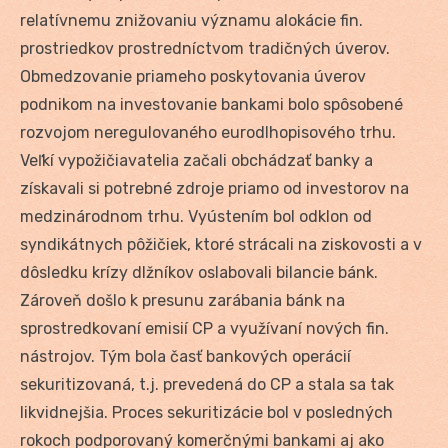
relatívnemu znižovaniu významu alokácie fin.
prostriedkov prostredníctvom tradičných úverov.
Obmedzovanie priameho poskytovania úverov
podnikom na investovanie bankami bolo spôsobené
rozvojom neregulovaného eurodlhopisového trhu.
Veľkí vypožičiavatelia začali obchádzať banky a
získavali si potrebné zdroje priamo od investorov na
medzinárodnom trhu. Vyústením bol odklon od
syndikátnych pôžičiek, ktoré strácali na ziskovosti a v
dôsledku krízy dlžníkov oslabovali bilancie bánk.
Zároveň došlo k presunu zarábania bánk na
sprostredkovaní emisií CP a využívaní nových fin.
nástrojov. Tým bola časť bankových operácií
sekuritizovaná, t.j. prevedená do CP a stala sa tak
likvidnejšia. Proces sekuritizácie bol v posledných
rokoch podporovaný komerčnými bankami aj ako