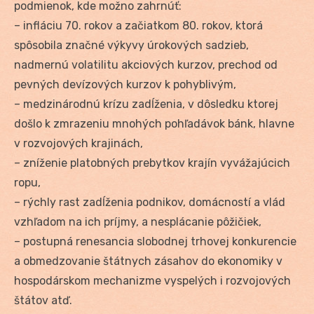
podmienok, kde možno zahrnúť:
– infláciu 70. rokov a začiatkom 80. rokov, ktorá
spôsobila značné výkyvy úrokových sadzieb,
nadmernú volatilitu akciových kurzov, prechod od
pevných devízových kurzov k pohyblivým,
– medzinárodnú krízu zadĺženia, v dôsledku ktorej
došlo k zmrazeniu mnohých pohľadávok bánk, hlavne
v rozvojových krajinách,
– zníženie platobných prebytkov krajín vyvážajúcich
ropu,
– rýchly rast zadĺženia podnikov, domácností a vlád
vzhľadom na ich príjmy, a nesplácanie pôžičiek,
– postupná renesancia slobodnej trhovej konkurencie
a obmedzovanie štátnych zásahov do ekonomiky v
hospodárskom mechanizme vyspelých i rozvojových
štátov atď.