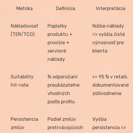
Metrika
Definícia
Interpretácia
Nákladovosť
Poplatky
Nižšie náklady
(TER/TCO)
produktu +
=> vyššia čistá
provízie +
výnosnosť pre
servisné
klienta
náklady
Suitability
% odporúčaní
>= 95 % v retaili,
hit-rate
preukázateľne
dokumentované
vhodných
zdôvodnenie
podľa profilu
Persistencia
Podiel zmlúv
Vyššia
zmlúv
pretrvávajúcich
persistencia =>