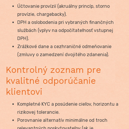
Účtovanie provízií (akruálny princíp, storno
provízie, chargebacky).
DPH a oslobodenia pri vybraných finančných
službách (vplyv na odpočítateľnosť vstupnej
DPH).
Zrážkové dane a cezhraničné odmeňovanie
(zmluvy o zamedzení dvojitého zdanenia).
Kontrolný zoznam pre
kvalitné odporúčanie
klientovi
Kompletné KYC a posúdenie cieľov, horizontu a
rizikovej tolerancie.
Porovnanie alternatív minimálne od troch
relevantných poskytovateľov (ak je