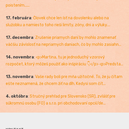
poistením......
17. februára
:
Človek chce len ísť na dovolenku alebo na
služobku a namiesto toho rieši limity, zóny, dni a výluky....
17. decembra
:
Zrušenie priamych daní by mohlo znamenať
väčšiu závislosť na nepriamych daniach, čo by mohlo zasiahn...
14. novembra
:
<p>Martina, tu je jednoduchý vzorový
rozpočet, ktorý môžeš použiť ako inšpiráciu 👇</p> <p>Predsta...
13. novembra
:
Vaše rady boli pre mňa užitočné. To, že ju čítam
ešte neznamená, že chcem žiť na dlh. Kedysi som čít...
4. októbra
:
Stručný prehľad pre Slovensko (SR), zvlášť pre
súkromnú osobu (FO) a s.r.o. pri obchodovaní opcií/de...