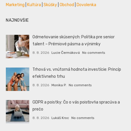
Marketing
|
Kultúra
|
Skúšky
|
Obchod
|
Dovolenka
NAJNOVŠIE
Odmeňovanie skúsených: Politika pre senior
talent – Prémiové pásma a výnimky
8. 8. 2026
Lucie Čermáková
No comments
Trhová vs. vnútorná hodnota investície: Princíp
efektívneho trhu
8. 8. 2026
Monika P.
No comments
GDPR a poistky: Čo o vás poisťovňa spracúva a
prečo
8. 8. 2026
Lukáš Kroc
No comments