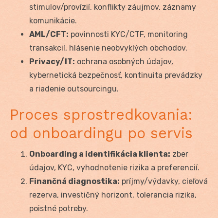
stimulov/provízií, konflikty záujmov, záznamy
komunikácie.
AML/CFT:
povinnosti KYC/CTF, monitoring
transakcií, hlásenie neobvyklých obchodov.
Privacy/IT:
ochrana osobných údajov,
kybernetická bezpečnosť, kontinuita prevádzky
a riadenie outsourcingu.
Proces sprostredkovania:
od onboardingu po servis
Onboarding a identifikácia klienta:
zber
údajov, KYC, vyhodnotenie rizika a preferencií.
Finančná diagnostika:
príjmy/výdavky, cieľová
rezerva, investičný horizont, tolerancia rizika,
poistné potreby.