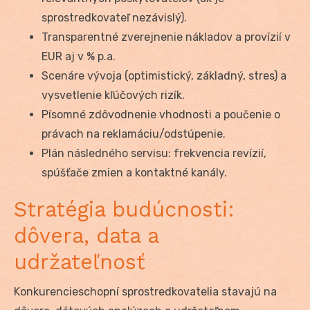
sprostredkovateľ nezávislý).
Transparentné zverejnenie nákladov a provízií v
EUR aj v % p.a.
Scenáre vývoja (optimistický, základný, stres) a
vysvetlenie kľúčových rizík.
Písomné zdôvodnenie vhodnosti a poučenie o
právach na reklamáciu/odstúpenie.
Plán následného servisu: frekvencia revízií,
spúšťače zmien a kontaktné kanály.
Stratégia budúcnosti:
dôvera, data a
udržateľnosť
Konkurencieschopní sprostredkovatelia stavajú na