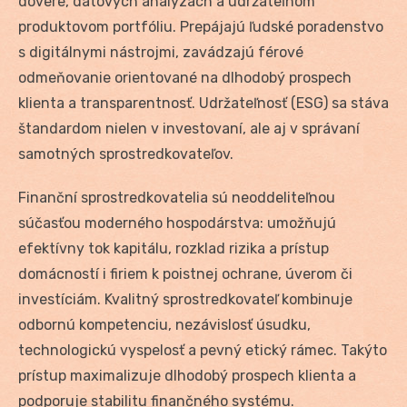
dôvere, dátových analýzach a udržateľnom
produktovom portfóliu. Prepájajú ľudské poradenstvo
s digitálnymi nástrojmi, zavádzajú férové
odmeňovanie orientované na dlhodobý prospech
klienta a transparentnosť. Udržateľnosť (ESG) sa stáva
štandardom nielen v investovaní, ale aj v správaní
samotných sprostredkovateľov.
Finanční sprostredkovatelia sú neoddeliteľnou
súčasťou moderného hospodárstva: umožňujú
efektívny tok kapitálu, rozklad rizika a prístup
domácností i firiem k poistnej ochrane, úverom či
investíciám. Kvalitný sprostredkovateľ kombinuje
odbornú kompetenciu, nezávislosť úsudku,
technologickú vyspelosť a pevný etický rámec. Takýto
prístup maximalizuje dlhodobý prospech klienta a
podporuje stabilitu finančného systému.