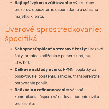
Najlepší výkon a zúčtovanie:
výber trhov,
brokerov, depozitárne usporiadanie a ochrana
majetku klienta.
Úverové sprostredkovanie:
špecifiká
Schopnosť splácať a stresové testy:
úrokové
šoky, hranica zadlženia v pomere k príjmu,
LTV/DTI.
Celkové náklady úveru:
RPMN, poplatky za
poskytnutie, poistenia, sankcie; transparentné
porovnanie ponúk.
Refixácia a refinancovanie:
včasná
komunikácia, úspora nákladov a riadenie rizika
pre klienta.