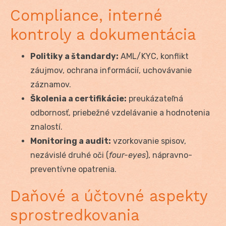
Compliance, interné
kontroly a dokumentácia
Politiky a štandardy:
AML/KYC, konflikt
záujmov, ochrana informácií, uchovávanie
záznamov.
Školenia a certifikácie:
preukázateľná
odbornosť, priebežné vzdelávanie a hodnotenia
znalostí.
Monitoring a audit:
vzorkovanie spisov,
nezávislé druhé oči (
four-eyes
), nápravno-
preventívne opatrenia.
Daňové a účtovné aspekty
sprostredkovania