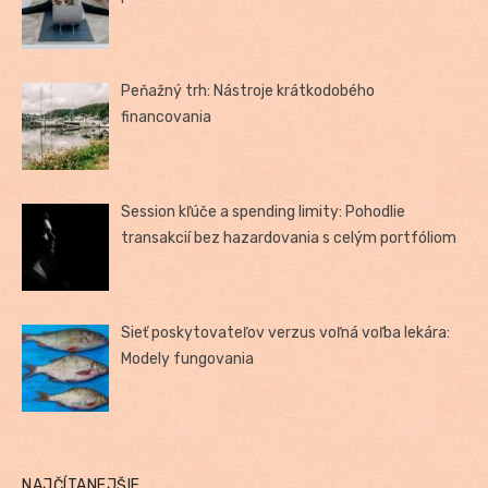
Peňažný trh: Nástroje krátkodobého
financovania
Session kľúče a spending limity: Pohodlie
transakcií bez hazardovania s celým portfóliom
Sieť poskytovateľov verzus voľná voľba lekára:
Modely fungovania
NAJČÍTANEJŠIE