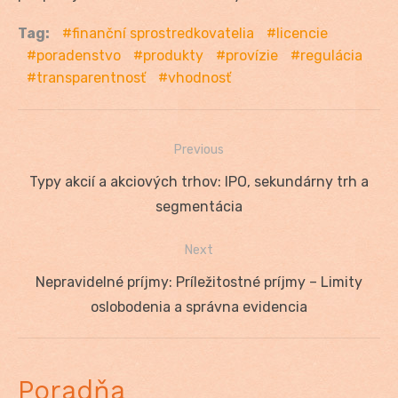
Tag:
finanční sprostredkovatelia
licencie
poradenstvo
produkty
provízie
regulácia
transparentnosť
vhodnosť
Previous
Navigácia
Previous
Typy akcií a akciových trhov: IPO, sekundárny trh a
v
post:
segmentácia
článku
Next
Next
Nepravidelné príjmy: Príležitostné príjmy – Limity
post:
oslobodenia a správna evidencia
Poradňa