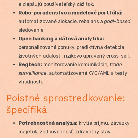
a zlepšujú používateľský zážitok.
Robo-poradenstvo a modelové portfóliá:
automatizované alokácie, rebalans a
goal-based
sledovanie.
Open banking a dátová analytika:
personalizované ponuky, prediktívna detekcia
životných udalostí, rizikovo upravený cross-sell.
Regtech:
monitorovanie komunikácie,
trade
surveillance
, automatizované KYC/AML a testy
vhodnosti.
Poistné sprostredkovanie:
špecifiká
Potrebnostná analýza:
krytie príjmu, záväzky,
majetok, zodpovednosť, zdravotný stav.