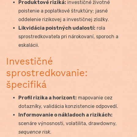
Produktové riziká:
investičné životné
poistenie a poplatkové štruktúry; jasné
oddelenie rizikovej a investičnej zložky.
Likvidácia poistných udalostí:
rola
sprostredkovateľa pri nárokovaní, sporoch a
eskalácii.
Investičné
sprostredkovanie:
špecifiká
Profil rizika a horizont:
mapovanie cez
dotazníky, validácia konzistencie odpovedí.
Informovanie o nákladoch a rizikách:
scenáre výnosnosti, volatilita, drawdowny,
sequence risk
.