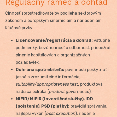
Regulačný rámec a dohľad
Činnosť sprostredkovateľov podlieha sektorovým
zákonom a európskym smerniciam a nariadeniam.
Kľúčové prvky:
Licencovanie/registrácia a dohľad:
vstupné
podmienky, bezúhonnosť a odbornosť, priebežné
plnenie kapitálových a organizačných
požiadaviek.
Ochrana spotrebiteľa:
povinnosti poskytnúť
jasné a zrozumiteľné informácie,
suitability/appropriateness
test, produktová
riadiaca politika (
product governance
).
MiFID/MiFIR (investičné služby), IDD
(poistenie), PSD (platby):
pravidlá správania,
najlepší výkon (
best execution
), riadenie