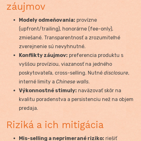
záujmov
Modely odmeňovania:
provízne
(upfront/trailing), honorárne (fee-only),
zmiešané. Transparentnosť a zrozumiteľné
zverejnenie sú nevyhnutné.
Konflikty záujmov:
preferencia produktu s
vyššou províziou, viazanosť na jedného
poskytovateľa, cross-selling. Nutné
disclosure
,
interné limity a
Chinese walls
.
Výkonnostné stimuly:
naväzovať skôr na
kvalitu poradenstva a persistenciu než na objem
predaja.
Riziká a ich mitigácia
Mis-selling a neprimerané riziko:
riešiť