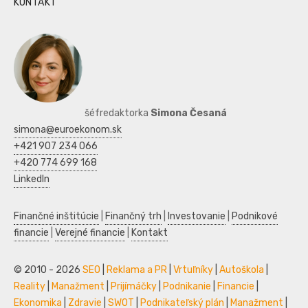
KONTAKT
šéfredaktorka
Simona Česaná
simona@euroekonom.sk
+421 907 234 066
+420 774 699 168
LinkedIn
Finančné inštitúcie
|
Finančný trh
|
Investovanie
|
Podnikové
financie
|
Verejné financie
|
Kontakt
© 2010 - 2026
SEO
|
Reklama a PR
|
Vrtuľníky
|
Autoškola
|
Reality
|
Manažment
|
Prijímáčky
|
Podnikanie
|
Financie
|
Ekonomika
|
Zdravie
|
SWOT
|
Podnikateľský plán
|
Manažment
|