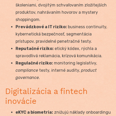
školeniami, dvojitým schvaľovaním zložitejších
produktov, nahrávaním hovorov a mystery
shoppingom.
Prevádzkové a IT riziko:
business continuity,
kybernetická bezpečnosť, segmentácia
prístupov, pravidelné penetračné testy.
Reputačné riziko:
etický kódex, rýchla a
spravodlivá reklamácia, krízová komunikácia.
Regulačné riziko:
monitoring legislatívy,
compliance
testy, interné audity,
product
governance
.
Digitalizácia a fintech
inovácie
eKYC a biometria:
znižujú náklady onboardingu