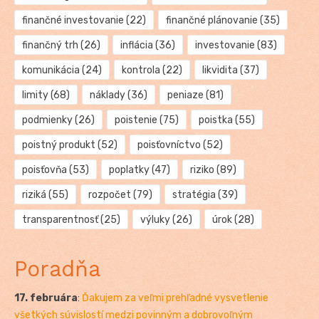
finančné investovanie
(22)
finančné plánovanie
(35)
finančný trh
(26)
inflácia
(36)
investovanie
(83)
komunikácia
(24)
kontrola
(22)
likvidita
(37)
limity
(68)
náklady
(36)
peniaze
(81)
podmienky
(26)
poistenie
(75)
poistka
(55)
poistný produkt
(52)
poisťovníctvo
(52)
poisťovňa
(53)
poplatky
(47)
riziko
(89)
riziká
(55)
rozpočet
(79)
stratégia
(39)
transparentnosť
(25)
výluky
(26)
úrok
(28)
Poradňa
17. februára
:
Ďakujem za veľmi prehľadné vysvetlenie
všetkých súvislostí medzi povinným a dobrovoľným