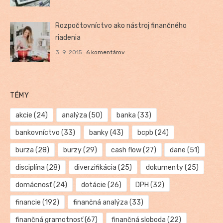
Rozpočtovníctvo ako nástroj finančného
riadenia
3. 9. 2015
6 komentárov
TÉMY
akcie
(24)
analýza
(50)
banka
(33)
bankovníctvo
(33)
banky
(43)
bcpb
(24)
burza
(28)
burzy
(29)
cash flow
(27)
dane
(51)
disciplína
(28)
diverzifikácia
(25)
dokumenty
(25)
domácnosť
(24)
dotácie
(26)
DPH
(32)
financie
(192)
finančná analýza
(33)
finančná gramotnosť
(67)
finančná sloboda
(22)