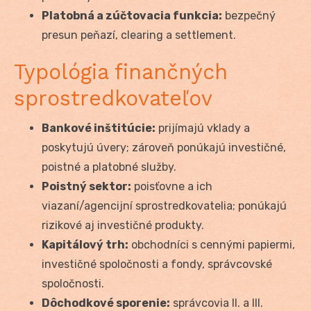
Platobná a zúčtovacia funkcia:
bezpečný
presun peňazí, clearing a settlement.
Typológia finančných
sprostredkovateľov
Bankové inštitúcie:
prijímajú vklady a
poskytujú úvery; zároveň ponúkajú investičné,
poistné a platobné služby.
Poistný sektor:
poisťovne a ich
viazaní/agencijní sprostredkovatelia; ponúkajú
rizikové aj investičné produkty.
Kapitálový trh:
obchodníci s cennými papiermi,
investičné spoločnosti a fondy, správcovské
spoločnosti.
Dôchodkové sporenie:
správcovia II. a III.