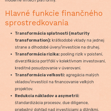
moderné fintech platformy.
Hlavné funkcie finančného
sprostredkovania
Transformácia splatnosti (maturity
transformation):
krátkodobé vklady na jednej
strane a dlhodobé úvery/investície na druhej.
Transformácia rizika:
pooling rizík v poistení,
diverzifikácia portfólií v kolektívnom investovaní,
kreditné posudzovanie v úverovaní.
Transformácia veľkosti:
agregácia malých
vkladov/investícií na financovanie veľkých
projektov.
Redukcia nákladov a asymetrií:
štandardizácia procesov, due diligence,
priebežný dohľad nad investíciami a dlžníkmi.