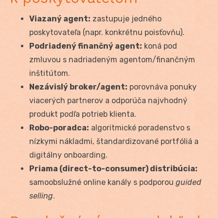
Viazaný agent:
zastupuje jedného
poskytovateľa (napr. konkrétnu poisťovňu).
Podriadený finančný agent:
koná pod
zmluvou s nadriadeným agentom/finančným
inštitútom.
Nezávislý broker/agent:
porovnáva ponuky
viacerých partnerov a odporúča najvhodný
produkt podľa potrieb klienta.
Robo-poradca:
algoritmické poradenstvo s
nízkymi nákladmi, štandardizované portfóliá a
digitálny onboarding.
Priama (direct-to-consumer) distribúcia:
samoobslužné online kanály s podporou
guided
selling
.