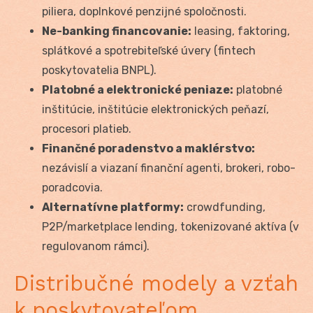
piliera, doplnkové penzijné spoločnosti.
Ne-banking financovanie:
leasing, faktoring,
splátkové a spotrebiteľské úvery (fintech
poskytovatelia BNPL).
Platobné a elektronické peniaze:
platobné
inštitúcie, inštitúcie elektronických peňazí,
procesori platieb.
Finančné poradenstvo a maklérstvo:
nezávislí a viazaní finanční agenti, brokeri, robo-
poradcovia.
Alternatívne platformy:
crowdfunding,
P2P/marketplace lending, tokenizované aktíva (v
regulovanom rámci).
Distribučné modely a vzťah
k poskytovateľom