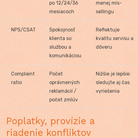
po 12/24/36
menej mis-
mesiacoch
sellingu
NPS/CSAT
Spokojnosť
Reflektuje
klienta so
kvalitu servisu a
službou a
dôveru
komunikáciou
Complaint
Počet
Nižšie je lepšie;
ratio
oprávnených
sledujte aj čas
reklamácií /
vyriešenia
počet zmlúv
Poplatky, provízie a
riadenie konfliktov