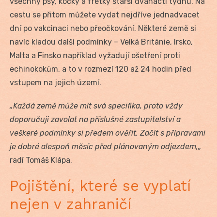
všechny psy, kočky a fretky starší dvanácti týdnů. Na
cestu se přitom můžete vydat nejdříve jednadvacet
dní po vakcinaci nebo přeočkování. Některé země si
navíc kladou další podmínky – Velká Británie, Irsko,
Malta a Finsko například vyžadují ošetření proti
echinokokům, a to v rozmezí 120 až 24 hodin před
vstupem na jejich území.
„Každá země může mít svá specifika, proto vždy
doporučuji zavolat na příslušné zastupitelství a
veškeré podmínky si předem ověřit. Začít s přípravami
je dobré alespoň měsíc před plánovaným odjezdem,„
radí Tomáš Klápa.
Pojištění, které se vyplatí
nejen v zahraničí