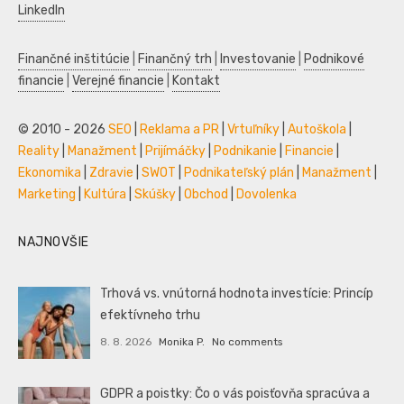
LinkedIn
Finančné inštitúcie
|
Finančný trh
|
Investovanie
|
Podnikové
financie
|
Verejné financie
|
Kontakt
© 2010 - 2026
SEO
|
Reklama a PR
|
Vrtuľníky
|
Autoškola
|
Reality
|
Manažment
|
Prijímáčky
|
Podnikanie
|
Financie
|
Ekonomika
|
Zdravie
|
SWOT
|
Podnikateľský plán
|
Manažment
|
Marketing
|
Kultúra
|
Skúšky
|
Obchod
|
Dovolenka
NAJNOVŠIE
Trhová vs. vnútorná hodnota investície: Princíp
efektívneho trhu
8. 8. 2026
Monika P.
No comments
GDPR a poistky: Čo o vás poisťovňa spracúva a