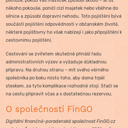
pomůže, pokud váš mazlíček způsobí škodu – ať už
někoho pokouše, poničí cizí majetek nebo vběhne do
silnice a způsobí dopravní nehodu. Toto pojištění bývá
součástí pojištění odpovědnosti v občanském životě,
některé pojišťovny ho však nabízejí i jako připojištění k
cestovnímu pojištění.
Cestování se zvířetem skutečně přináší řadu
administrativních výzev a vyžaduje důkladnou
přípravu. Na druhou stranu – mít svého věrného
společníka po boku místo toho, aby doma trpěl
steskem, za tyto komplikace rozhodně stojí. Stačí se
na cestu připravit včas a s dostatečnou rezervou.
O společnosti FinGO
Digitální finančně-poradenská společnost FinGO.cz