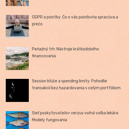
GDPR a poistky: Čo o vás poisťovňa spracúva a
prečo
Peňažný trh: Nástroje krátkodobého
financovania
Session kľúče a spending limity: Pohodlie
transakcií bez hazardovania s celým portfóliom
Sieť poskytovateľov verzus voľná voľba lekára:
Modely fungovania