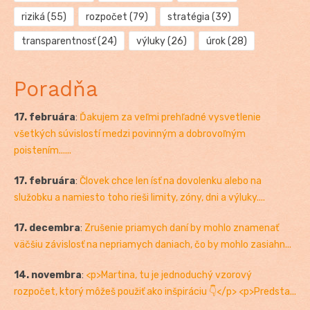
riziká
(55)
rozpočet
(79)
stratégia
(39)
transparentnosť
(24)
výluky
(26)
úrok
(28)
Poradňa
17. februára
:
Ďakujem za veľmi prehľadné vysvetlenie
všetkých súvislostí medzi povinným a dobrovoľným
poistením......
17. februára
:
Človek chce len ísť na dovolenku alebo na
služobku a namiesto toho rieši limity, zóny, dni a výluky....
17. decembra
:
Zrušenie priamych daní by mohlo znamenať
väčšiu závislosť na nepriamych daniach, čo by mohlo zasiahn...
14. novembra
:
<p>Martina, tu je jednoduchý vzorový
rozpočet, ktorý môžeš použiť ako inšpiráciu 👇</p> <p>Predsta...