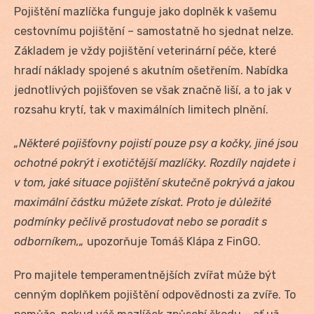
Pojištění mazlíčka funguje jako doplněk k vašemu
cestovnímu pojištění – samostatně ho sjednat nelze.
Základem je vždy pojištění veterinární péče, které
hradí náklady spojené s akutním ošetřením. Nabídka
jednotlivých pojišťoven se však značně liší, a to jak v
rozsahu krytí, tak v maximálních limitech plnění.
„Některé pojišťovny pojistí pouze psy a kočky, jiné jsou
ochotné pokrýt i exotičtější mazlíčky. Rozdíly najdete i
v tom, jaké situace pojištění skutečně pokrývá a jakou
maximální částku můžete získat. Proto je důležité
podmínky pečlivě prostudovat nebo se poradit s
odborníkem,„
upozorňuje Tomáš Klápa z FinGO.
Pro majitele temperamentnějších zvířat může být
cenným doplňkem pojištění odpovědnosti za zvíře. To