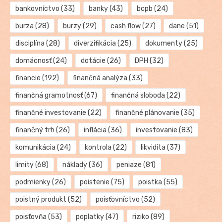
bankovníctvo
(33)
banky
(43)
bcpb
(24)
burza
(28)
burzy
(29)
cash flow
(27)
dane
(51)
disciplína
(28)
diverzifikácia
(25)
dokumenty
(25)
domácnosť
(24)
dotácie
(26)
DPH
(32)
financie
(192)
finančná analýza
(33)
finančná gramotnosť
(67)
finančná sloboda
(22)
finančné investovanie
(22)
finančné plánovanie
(35)
finančný trh
(26)
inflácia
(36)
investovanie
(83)
komunikácia
(24)
kontrola
(22)
likvidita
(37)
limity
(68)
náklady
(36)
peniaze
(81)
podmienky
(26)
poistenie
(75)
poistka
(55)
poistný produkt
(52)
poisťovníctvo
(52)
poisťovňa
(53)
poplatky
(47)
riziko
(89)