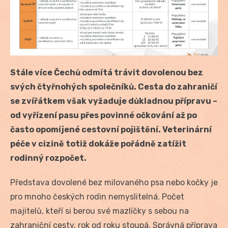
Stále více Čechů odmítá trávit dovolenou bez
svých čtyřnohých společníků. Cesta do zahraničí
se zvířátkem však vyžaduje důkladnou přípravu –
od vyřízení pasu přes povinné očkování až po
často opomíjené cestovní pojištění. Veterinární
péče v cizině totiž dokáže pořádně zatížit
rodinný rozpočet.
Představa dovolené bez milovaného psa nebo kočky je
pro mnoho českých rodin nemyslitelná. Počet
majitelů, kteří si berou své mazlíčky s sebou na
zahraniční cesty, rok od roku stoupá. Správná příprava