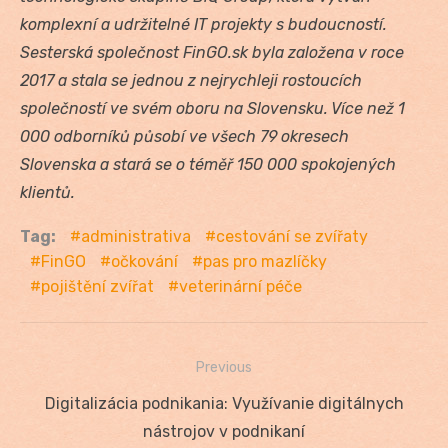
komplexní a udržitelné IT projekty s budoucností.
Sesterská společnost FinGO.sk byla založena v roce
2017 a stala se jednou z nejrychleji rostoucích
společností ve svém oboru na Slovensku. Více než 1
000 odborníků působí ve všech 79 okresech
Slovenska a stará se o téměř 150 000 spokojených
klientů.
Tag:
administrativa
cestování se zvířaty
FinGO
očkování
pas pro mazlíčky
pojištění zvířat
veterinární péče
Previous
Navigácia
Previous
Digitalizácia podnikania: Využívanie digitálnych
v
post:
nástrojov v podnikaní