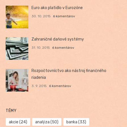
Euro ako platidlo v Eurozóne
30. 10. 2015
6 komentárov
Zahraničné daňové systémy
31. 10. 2015
6 komentárov
Rozpočtovníctvo ako nástroj finančného
riadenia
3. 9. 2015
6 komentárov
TÉMY
akcie
(24)
analýza
(50)
banka
(33)