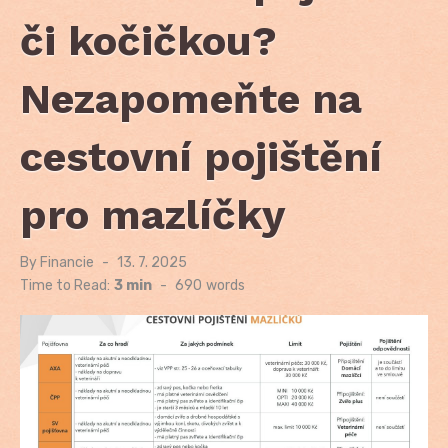
či kočičkou?
Nezapomeňte na
cestovní pojištění
pro mazlíčky
By
Financie
Posted
13. 7. 2025
on
Time to Read:
3 min
-
690
words