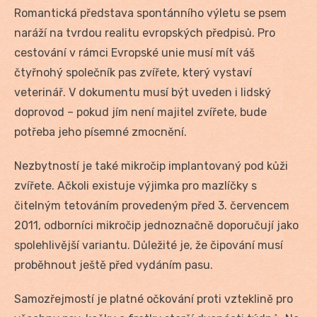
Romantická představa spontánního výletu se psem
naráží na tvrdou realitu evropských předpisů. Pro
cestování v rámci Evropské unie musí mít váš
čtyřnohý společník pas zvířete, který vystaví
veterinář. V dokumentu musí být uveden i lidský
doprovod – pokud jím není majitel zvířete, bude
potřeba jeho písemné zmocnění.
Nezbytností je také mikročip implantovaný pod kůži
zvířete. Ačkoli existuje výjimka pro mazlíčky s
čitelným tetováním provedeným před 3. červencem
2011, odborníci mikročip jednoznačně doporučují jako
spolehlivější variantu. Důležité je, že čipování musí
proběhnout ještě před vydáním pasu.
Samozřejmostí je platné očkování proti vzteklině pro