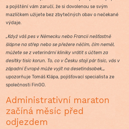
a pojištění vám zaručí, že si dovolenou se svým
mazlíčkem užijete bez zbytečných obav o nečekané
výdaje.
„Když váš pes v Německu nebo Francii nešťastně
šlápne na střep nebo se přežere něčím, čím neměl,
můžete se z veterinární kliniky vrátit s účtem za
desítky tisíc korun. To, co v Česku stojí pár tisíc, vás v
západní Evropě může vyjít na desetinásobek,„
upozorňuje Tomáš Klápa, pojišťovací specialista ze
společnosti FinGO.
Administrativní maraton
začíná měsíc před
odjezdem