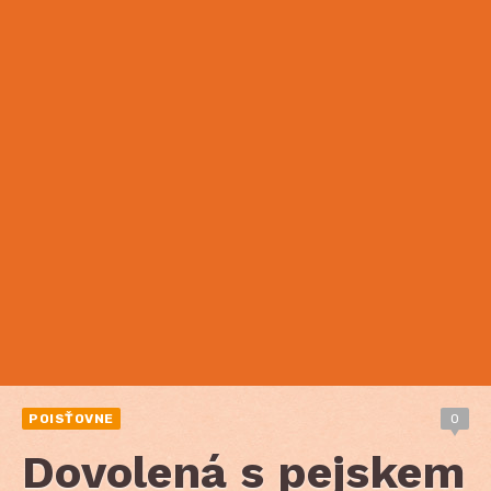
POISŤOVNE
0
Dovolená s pejskem