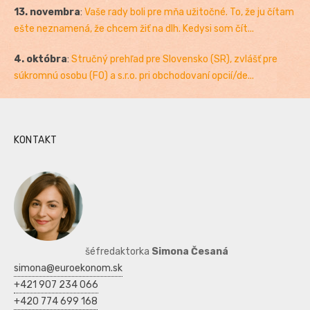
13. novembra
:
Vaše rady boli pre mňa užitočné. To, že ju čítam
ešte neznamená, že chcem žiť na dlh. Kedysi som čít...
4. októbra
:
Stručný prehľad pre Slovensko (SR), zvlášť pre
súkromnú osobu (FO) a s.r.o. pri obchodovaní opcií/de...
KONTAKT
šéfredaktorka
Simona Česaná
simona@euroekonom.sk
+421 907 234 066
+420 774 699 168