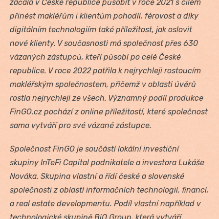
začala v České republice působit v roce 2021 s cílem
přinést makléřům i klientům pohodlí, férovost a díky
digitálním technologiím také příležitost, jak oslovit
nové klienty. V současnosti má společnost přes 630
vázaných zástupců, kteří působí po celé České
republice. V roce 2022 patřila k nejrychleji rostoucím
makléřským společnostem, přičemž v oblasti úvěrů
rostla nejrychleji ze všech. Významný podíl produkce
FinGO.cz pochází z online příležitostí, které společnost
sama vytváří pro své vázané zástupce.
Společnost FinGO je součástí lokální investiční
skupiny InTeFi Capital podnikatele a investora Lukáše
Nováka. Skupina vlastní a řídí české a slovenské
společnosti z oblastí informačních technologií, financí,
a real estate developmentu. Podíl vlastní například v
technologické skupině BiQ Group, která vytváří