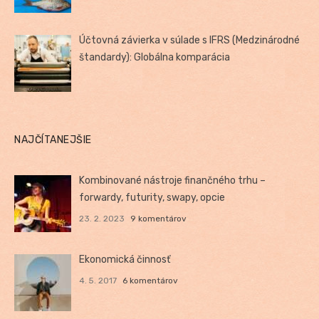
Účtovná závierka v súlade s IFRS (Medzinárodné
štandardy): Globálna komparácia
NAJČÍTANEJŠIE
Kombinované nástroje finančného trhu –
forwardy, futurity, swapy, opcie
23. 2. 2023
9 komentárov
Ekonomická činnosť
4. 5. 2017
6 komentárov