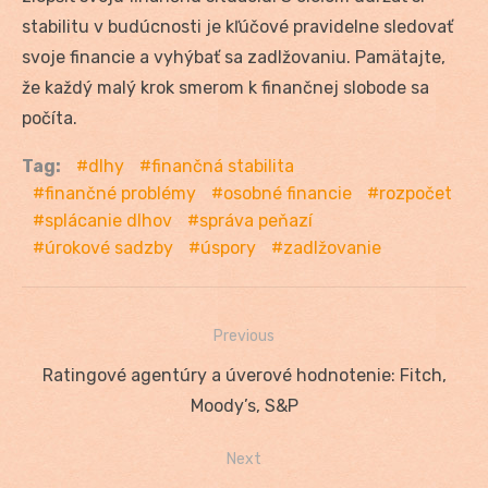
stabilitu v budúcnosti je kľúčové pravidelne sledovať
svoje financie a vyhýbať sa zadlžovaniu. Pamätajte,
že každý malý krok smerom k finančnej slobode sa
počíta.
Tag:
dlhy
finančná stabilita
finančné problémy
osobné financie
rozpočet
splácanie dlhov
správa peňazí
úrokové sadzby
úspory
zadlžovanie
Previous
Navigácia
Previous
Ratingové agentúry a úverové hodnotenie: Fitch,
v
post:
Moody’s, S&P
článku
Next