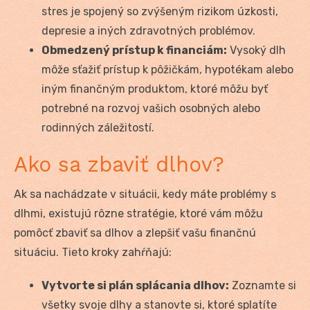
stres je spojený so zvýšeným rizikom úzkosti,
depresie a iných zdravotných problémov.
Obmedzený prístup k financiám:
Vysoký dlh
môže sťažiť prístup k pôžičkám, hypotékam alebo
iným finančným produktom, ktoré môžu byť
potrebné na rozvoj vašich osobných alebo
rodinných záležitostí.
Ako sa zbaviť dlhov?
Ak sa nachádzate v situácii, kedy máte problémy s
dlhmi, existujú rôzne stratégie, ktoré vám môžu
pomôcť zbaviť sa dlhov a zlepšiť vašu finančnú
situáciu. Tieto kroky zahŕňajú:
Vytvorte si plán splácania dlhov:
Zoznamte si
všetky svoje dlhy a stanovte si, ktoré splatíte