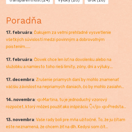
transparentnosť
(24)
výluky
(26)
úrok
(28)
Poradňa
17. februára
:
Ďakujem za veľmi prehľadné vysvetlenie
všetkých súvislostí medzi povinným a dobrovoľným
poistením......
17. februára
:
Človek chce len ísť na dovolenku alebo na
služobku a namiesto toho rieši limity, zóny, dni a výluky....
17. decembra
:
Zrušenie priamych daní by mohlo znamenať
väčšiu závislosť na nepriamych daniach, čo by mohlo zasiahn...
14. novembra
:
<p>Martina, tu je jednoduchý vzorový
rozpočet, ktorý môžeš použiť ako inšpiráciu 👇</p> <p>Predsta...
13. novembra
:
Vaše rady boli pre mňa užitočné. To, že ju čítam
ešte neznamená, že chcem žiť na dlh. Kedysi som čít...