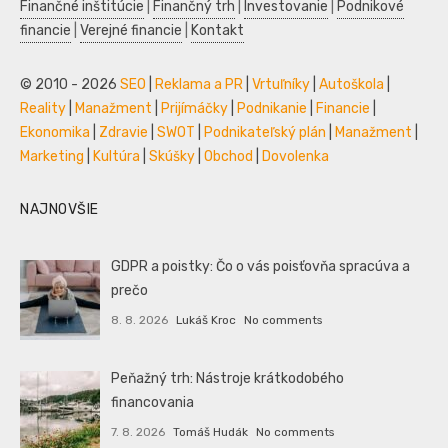
Finančné inštitúcie
|
Finančný trh
|
Investovanie
|
Podnikové
financie
|
Verejné financie
|
Kontakt
© 2010 - 2026
SEO
|
Reklama a PR
|
Vrtuľníky
|
Autoškola
|
Reality
|
Manažment
|
Prijímáčky
|
Podnikanie
|
Financie
|
Ekonomika
|
Zdravie
|
SWOT
|
Podnikateľský plán
|
Manažment
|
Marketing
|
Kultúra
|
Skúšky
|
Obchod
|
Dovolenka
NAJNOVŠIE
GDPR a poistky: Čo o vás poisťovňa spracúva a
prečo
8. 8. 2026
Lukáš Kroc
No comments
Peňažný trh: Nástroje krátkodobého
financovania
7. 8. 2026
Tomáš Hudák
No comments