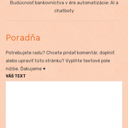
Next
Budúcnosť bankovníctva v ére automatizácie: AI a
post:
chatboty
Poradňa
Potrebujete radu? Chcete pridať komentár, doplniť
alebo upraviť túto stránku? Vyplňte textové pole
nižšie. Ďakujeme ♥
VÁŠ TEXT