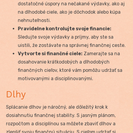
dostatočné úspory na nečakané výdavky, ako aj
na dlhodobé ciele, ako je dôchodok alebo kúpa
nehnuteľnosti.
Pravidelne kontrolujte svoje financie:
Sledujte svoje výdavky a príjmy, aby ste sa
uistili, že zostávate na správnej finančnej ceste.
Vytvorte si finančné ciele:
Zamerajte sa na
dosahovanie krátkodobých a dlhodobých
finančných cieľov, ktoré vám pomôžu udržať sa
motivovanými a disciplinovanými.
Dlhy
Splácanie dlhov je náročný, ale dôležitý krok k
dosiahnutiu finančnej stability. S jasným plánom,
rozpočtom a disciplínou sa môžete zbaviť dlhov a
zlepšiť svoju finančnú situáciu. S cieľom udržať si