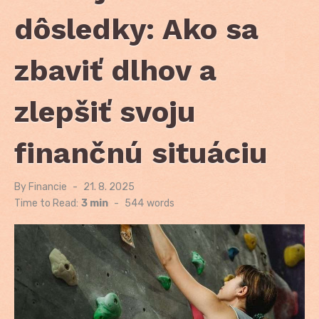
dôsledky: Ako sa
zbaviť dlhov a
zlepšiť svoju
finančnú situáciu
By
Financie
Posted
21. 8. 2025
on
Time to Read:
3 min
-
544
words