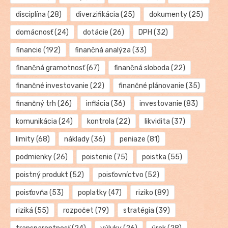
disciplína
(28)
diverzifikácia
(25)
dokumenty
(25)
domácnosť
(24)
dotácie
(26)
DPH
(32)
financie
(192)
finančná analýza
(33)
finančná gramotnosť
(67)
finančná sloboda
(22)
finančné investovanie
(22)
finančné plánovanie
(35)
finančný trh
(26)
inflácia
(36)
investovanie
(83)
komunikácia
(24)
kontrola
(22)
likvidita
(37)
limity
(68)
náklady
(36)
peniaze
(81)
podmienky
(26)
poistenie
(75)
poistka
(55)
poistný produkt
(52)
poisťovníctvo
(52)
poisťovňa
(53)
poplatky
(47)
riziko
(89)
riziká
(55)
rozpočet
(79)
stratégia
(39)