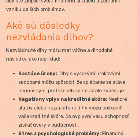
aby ste zlepšili svoju finančnú situáciu a zabránili
vzniku ďalších problémov.
Aké sú dôsledky
nezvládania dlhov?
Nezvládnuté dlhy môžu mať vážne a dlhodobé
následky, ako napríklad:
Rastúce úroky:
Dlhy s vysokými úrokovými
sadzbami môžu spôsobiť, že splácanie sa stáva
neúnosným, pretože dlh sa neustále zväčšuje.
Negatívny vplyv na kreditné skóre:
Neskoré
platby alebo nezaplatené dlhy môžu poškodiť
vaše kreditné skóre, čo ovplyvní vašu schopnosť
získať úvery v budúcnosti.
Stres a psychologické problémy:
Finančný