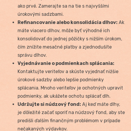
ako prvé. Zamerajte sa na tie s najvyššími
úrokovými sadzbami.
Refinancovanie alebo konsolidácia dlhov:
Ak
máte viacero dlhov, môže byť výhodné ich
konsolidovať do jednej pôžičky s nižším úrokom,
čím znížite mesačné platby a zjednodušíte
správu dlhov.
Vyjednávanie o podmienkach splácania:
Kontaktujte veriteľov a skúste vyjednať nižšie
úrokové sadzby alebo lepšie podmienky
splácania. Mnoho veriteľov je ochotných upravit
podmienky, ak ukážete ochotu splácať dlh.
Udržujte si núdzový fond:
Aj keď máte dlhy,
je dôležité začať sporiť na núdzový fond, aby ste
predišli ďalším finančným problémom v prípade
nečakaných výdavkov.