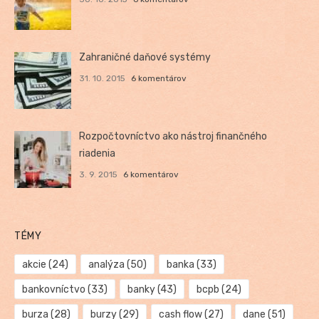
Zahraničné daňové systémy
31. 10. 2015
6 komentárov
Rozpočtovníctvo ako nástroj finančného
riadenia
3. 9. 2015
6 komentárov
TÉMY
akcie
(24)
analýza
(50)
banka
(33)
bankovníctvo
(33)
banky
(43)
bcpb
(24)
burza
(28)
burzy
(29)
cash flow
(27)
dane
(51)