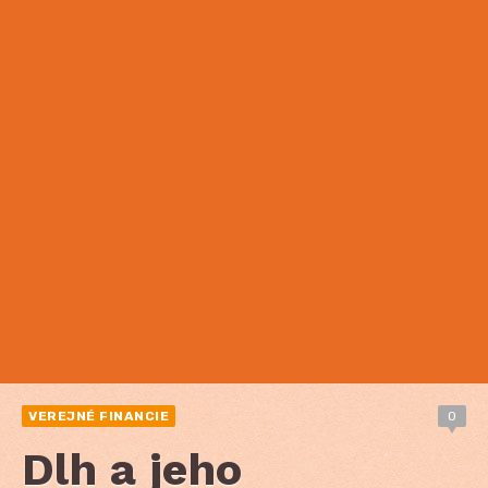
VEREJNÉ FINANCIE
0
Dlh a jeho