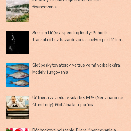
Peňažný trh: Nástroje krátkodobého
financovania
Session kľúče a spending limity: Pohodlie
transakcií bez hazardovania s celým portfóliom
Sieť poskytovateľov verzus voľná voľba lekára:
Modely fungovania
Účtovná závierka v súlade s IFRS (Medzinárodné
štandardy): Globálna komparácia
Dôchodkové poistenie: Pilere, financovanie a