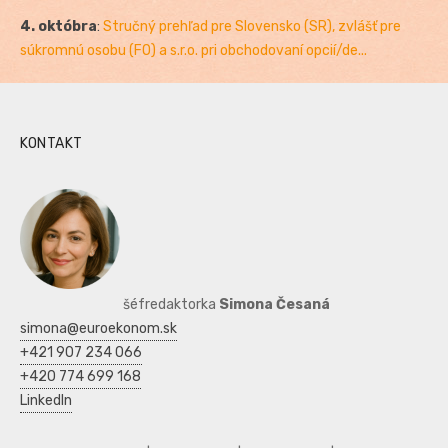
4. októbra
:
Stručný prehľad pre Slovensko (SR), zvlášť pre
súkromnú osobu (FO) a s.r.o. pri obchodovaní opcií/de...
KONTAKT
šéfredaktorka
Simona Česaná
simona@euroekonom.sk
+421 907 234 066
+420 774 699 168
LinkedIn