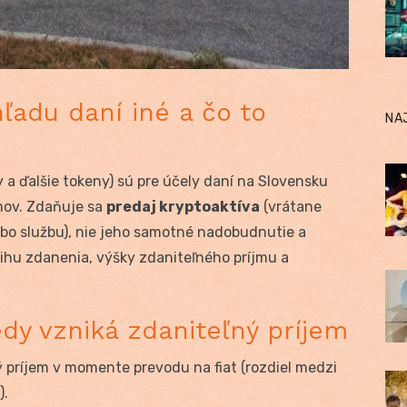
ľadu daní iné a čo to
NA
y a ďalšie tokeny) sú pre účely daní na Slovensku
jmov. Zdaňuje sa
predaj kryptoaktíva
(vrátane
ebo službu), nie jeho samotné nadobudnutie a
ihu zdanenia, výšky zdaniteľného príjmu a
edy vzniká zdaniteľný príjem
 príjem v momente prevodu na fiat (rozdiel medzi
).