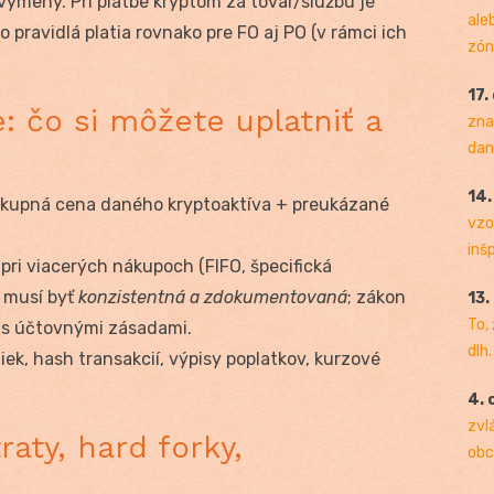
výmeny. Pri platbe kryptom za tovar/službu je
ale
 pravidlá platia rovnako pre FO aj PO (v rámci ich
zóny
17.
: čo si môžete uplatniť a
zna
dan
14
kupná cena daného kryptoaktíva + preukázané
vzo
inš
pri viacerých nákupoch (FIFO, špecifická
) musí byť
konzistentná a zdokumentovaná
; zákon
13.
To,
 s účtovnými zásadami.
dlh.
ek, hash transakcií, výpisy poplatkov, kurzové
4. 
zvl
raty, hard forky,
obc