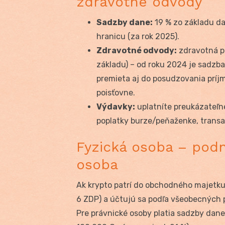
zdravotné odvody
Sadzby dane:
19 % zo základu da
hranicu (za rok 2025).
Zdravotné odvody:
zdravotná po
základu) – od roku 2024 je sadzb
premieta aj do posudzovania príj
poisťovne.
Výdavky:
uplatníte preukázateľn
poplatky burze/peňaženke, transa
Fyzická osoba – podn
osoba
Ak krypto patrí do obchodného majetku
6 ZDP) a účtujú sa podľa všeobecných p
Pre právnické osoby platia sadzby dan