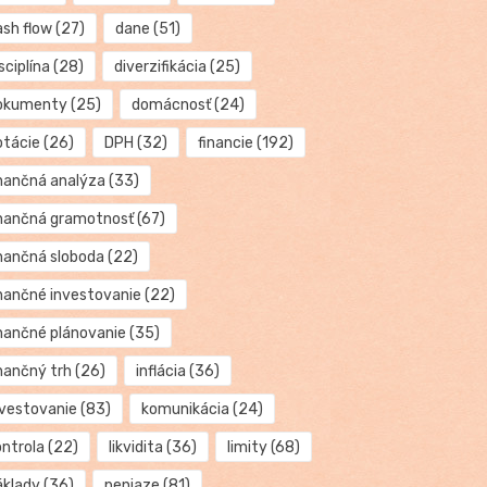
ash flow
(27)
dane
(51)
sciplína
(28)
diverzifikácia
(25)
okumenty
(25)
domácnosť
(24)
otácie
(26)
DPH
(32)
financie
(192)
inančná analýza
(33)
inančná gramotnosť
(67)
inančná sloboda
(22)
inančné investovanie
(22)
inančné plánovanie
(35)
inančný trh
(26)
inflácia
(36)
nvestovanie
(83)
komunikácia
(24)
ontrola
(22)
likvidita
(36)
limity
(68)
áklady
(36)
peniaze
(81)