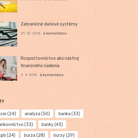
Zahraničné daňové systémy
31. 10. 2015
6 komentárov
Rozpočtovníctvo ako nástroj
finančného riadenia
3. 9. 2015
6 komentárov
MY
kcie
(24)
analýza
(50)
banka
(33)
ankovníctvo
(33)
banky
(43)
cpb
(24)
burza
(28)
burzy
(29)