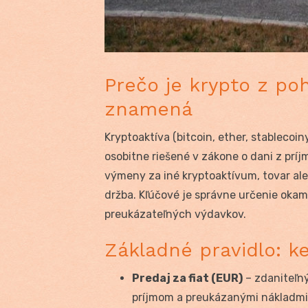
Prečo je krypto z poh
znamená
Kryptoaktíva (bitcoin, ether, stablecoin
osobitne riešené v zákone o dani z prí
výmeny za iné kryptoaktívum, tovar al
držba. Kľúčové je správne určenie okam
preukázateľných výdavkov.
Základné pravidlo: k
Predaj za fiat (EUR)
– zdaniteľný
príjmom a preukázanými nákladmi