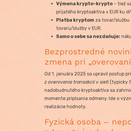
Výmena krypto–krypto
– tiež s
prijatého kryptoaktíva v EUR ku 
Platba kryptom
za tovar/službu
tovaru/služby v EUR.
Samo o sebe sa nezdaňuje:
náku
Bezprostredné novink
zmena pri „overovaní
Od 1. januára 2025 sa upravil postup 
z overovania transakcií v sieti
(typicky ť
nadobudnutého kryptoaktíva sa zahrni
momente pripísania odmeny. Ide o vý
realizácie hodnoty.
Fyzická osoba – nepo