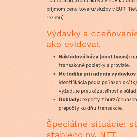
hodnota prijatého aktíva v EUR ku dňu 
príjmom cena tovaru/služby v EUR. Tieto
režimu).
Výdavky a oceňovanie
ako evidovať
Nákladová báza (cost basis):
ná
transakčné poplatky a provízie.
Metodika priradenia výdavkov
identifikácia podľa peňaženiek/tx
vyžaduje preukázateľnosť a súlad
Doklady:
exporty z búrz/peňaženi
prepočty ku dňu transakcie.
Špeciálne situácie: st
stablecoiny, NFT