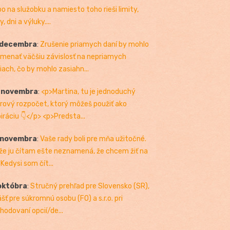
bo na služobku a namiesto toho rieši limity,
, dni a výluky....
 decembra
:
Zrušenie priamych daní by mohlo
menať väčšiu závislosť na nepriamych
iach, čo by mohlo zasiahn...
. novembra
:
<p>Martina, tu je jednoduchý
rový rozpočet, ktorý môžeš použiť ako
piráciu 👇</p> <p>Predsta...
 novembra
:
Vaše rady boli pre mňa užitočné.
 že ju čítam ešte neznamená, že chcem žiť na
 Kedysi som čít...
októbra
:
Stručný prehľad pre Slovensko (SR),
ášť pre súkromnú osobu (FO) a s.r.o. pri
hodovaní opcií/de...