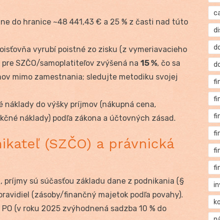
c
ne do hranice ~48 441,43 € a 25 % z časti nad túto
di
d
isťovňa vyrubí poistné zo zisku (z vymeriavacieho
a pre SZČO/samoplatiteľov zvýšená na
15 %
, čo sa
d
mov mimo zamestnania; sledujte metodiku svojej
f
f
é náklady do výšky príjmov (nákupná cena,
f
kčné náklady) podľa zákona a účtovných zásad.
f
ikateľ (SZČO) a právnická
f
f
, príjmy sú súčasťou základu dane z podnikania (§
i
ravidiel (zásoby/finančný majetok podľa povahy).
k
e PO (v roku 2025 zvýhodnená sadzba 10 % do
n