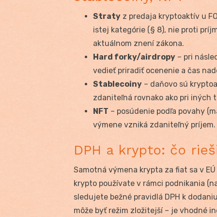
Straty
z predaja kryptoaktív u F
istej kategórie (§ 8), nie proti pr
aktuálnom znení zákona.
Hard forky/airdropy
– pri násle
vedieť priradiť ocenenie a čas nad
Stablecoiny
– daňovo sú kryptoak
zdaniteľná rovnako ako pri iných 
NFT
– posúdenie podľa povahy (maj
výmene vzniká zdaniteľný príjem.
DPH a krypto: čo rieš
Samotná výmena krypta za fiat sa v EÚ 
krypto používate v rámci podnikania (na
sledujete bežné pravidlá DPH k dodaniu
môže byť režim zložitejší – je vhodné i