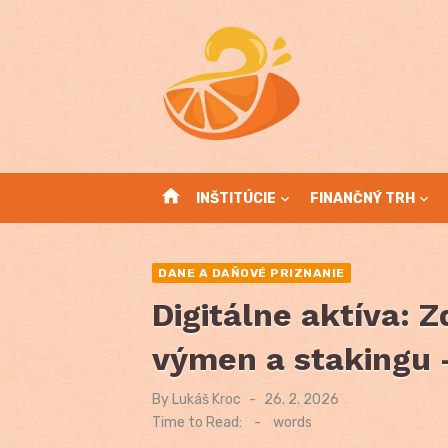
Skip
to
content
home
INŠTITÚCIE
FINANČNÝ TRH
DANE A DAŇOVÉ PRIZNANIE
Digitálne aktíva: 
výmen a stakingu –
By
Lukáš Kroc
Posted
26. 2. 2026
on
Time to Read:
-
words