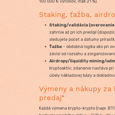
100 000 € výnosov, inak 21 %).
Staking, ťažba, aird
Staking/validácia (overovanie
zahrnie až pri ich
predaji
(dispozíc
sledujete počet a dátumy prírast
Ťažba
– obdobná logika ako pri ov
závisí od rozsahu a zorganizovano
Airdropy/liquidity mining/odm
kryptoaktív; zdanenie nastáva pri 
účely nákladovej bázy a dokladova
Výmeny a nákupy za k
predaj“
Každá výmena krypto–krypto (napr. BTC