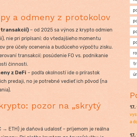
p
ropy a odmeny z protokolov
p
 transakcií)
– od 2025 sa výnos z krypto odmien
p
ii), nie pri pripísaní; do vtedajšieho momentu
p
kov pre účely ocenenia a budúceho výpočtu zisku.
r
erovaní transakcií; posúdenie FO vs. podnikanie
sti činnosti.
t
eny z DeFi
– podľa okolností ide o prírastok
ú
ich predaji, no je potrebné vedieť ich pôvod (na
nia).
P
rypto: pozor na „skrytý
17.
vys
a d
 → ETH) je daňová udalosť – príjemom je reálna
17.