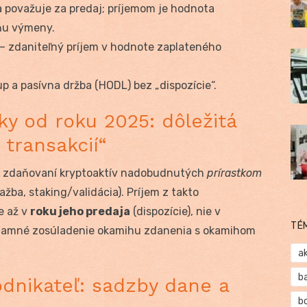
a považuje za predaj; príjemom je hodnota
dňu výmeny.
 – zdaniteľný príjem v hodnote zaplateného
p a pasívna držba (HODL) bez „dispozície“.
y od roku 2025: dôležitá
 transakcií“
pri zdaňovaní kryptoaktív nadobudnutých
prírastkom
ažba, staking/validácia). Príjem z takto
e až v
roku jeho predaja
(dispozície), nie v
TÉ
znamné zosúladenie okamihu zdanenia s okamihom
a
b
dnikateľ: sadzby dane a
b