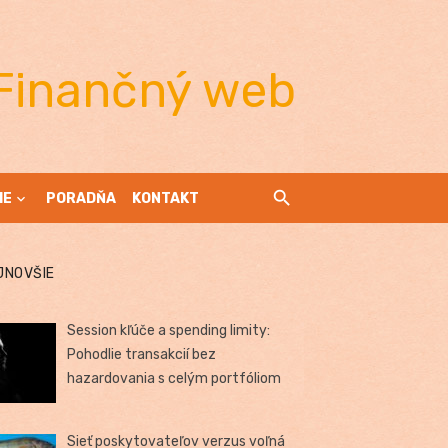
Finančný web
IE
PORADŇA
KONTAKT
JNOVŠIE
Session kľúče a spending limity:
Pohodlie transakcií bez
hazardovania s celým portfóliom
Sieť poskytovateľov verzus voľná