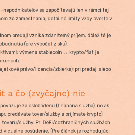
O–nepodnikateľov sa započítavajú len v rámci tej
íjmom zo zamestnania; detailné limity vždy overte v
dnom predaji vzniká zdaniteľný príjem; dôležité je
obudnutia (pre výpočet zisku).
tívami; výmena stablecoin ↔︎ krypto/fiat je
tokenoch.
etkové právo/licencia/zbierka); pri predaji alebo
iť a čo (zvyčajne) nie
považuje za oslobodenú (finančná služba), no ak
pr. predávate tovar/služby a prijímate krypto),
 tovaru/služby. Pri DeFi/cezhraničných službách
ndividuálne posúdenie. (Pre článok je rozhodujúci