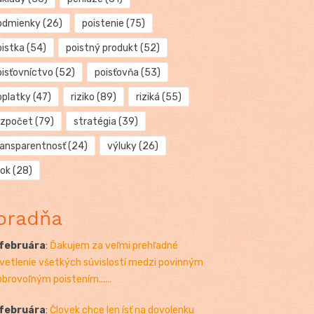
odmienky
(26)
poistenie
(75)
oistka
(54)
poistný produkt
(52)
oisťovníctvo
(52)
poisťovňa
(53)
oplatky
(47)
riziko
(89)
riziká
(55)
ozpočet
(79)
stratégia
(39)
ransparentnosť
(24)
výluky
(26)
rok
(28)
oradňa
 februára
:
Ďakujem za veľmi prehľadné
vetlenie všetkých súvislostí medzi povinným
obrovoľným poistením......
 februára
:
Človek chce len ísť na dovolenku