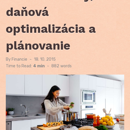
daňová
optimalizácia a
plánovanie
By
Financie
Posted
18. 10. 2015
on
Time to Read:
4 min
-
882
words