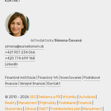
KONTAKT
šéfredaktorka
Simona Česaná
simona@euroekonom.sk
+421 907 234 066
+420 774 699 168
LinkedIn
Finančné inštitúcie
|
Finančný trh
|
Investovanie
|
Podnikové
financie
|
Verejné financie
|
Kontakt
© 2010 - 2026
SEO
|
Reklama a PR
|
Vrtuľníky
|
Autoškola
|
Reality
|
Manažment
|
Prijímáčky
|
Podnikanie
|
Financie
|
Ekonomika
|
Zdravie
|
SWOT
|
Podnikateľský plán
|
Manažment
|