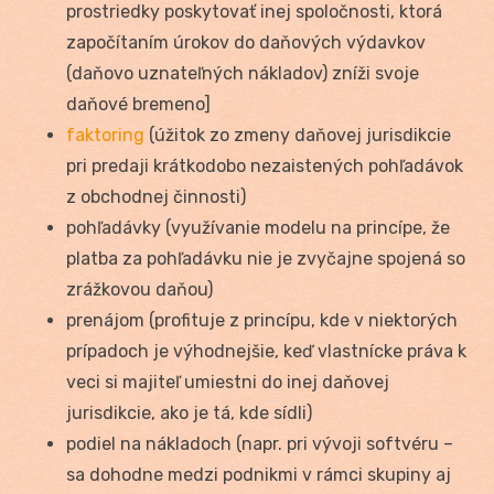
prostriedky poskytovať inej spoločnosti, ktorá
započítaním úrokov do daňových výdavkov
(daňovo uznateľných nákladov) zníži svoje
daňové bremeno]
faktoring
(úžitok zo zmeny daňovej jurisdikcie
pri predaji krátkodobo nezaistených pohľadávok
z obchodnej činnosti)
pohľadávky (využívanie modelu na princípe, že
platba za pohľadávku nie je zvyčajne spojená so
zrážkovou daňou)
prenájom (profituje z princípu, kde v niektorých
prípadoch je výhodnejšie, keď vlastnícke práva k
veci si majiteľ umiestni do inej daňovej
jurisdikcie, ako je tá, kde sídli)
podiel na nákladoch (napr. pri vývoji softvéru –
sa dohodne medzi podnikmi v rámci skupiny aj