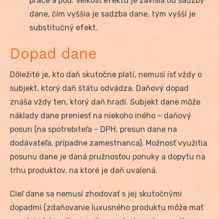
práce a pod. Veľkosť efektu je závislá od sadzby
dane, čím vyššia je sadzba dane, tým vyšší je
substitučný efekt.
Dopad dane
Dôležité je, kto daň skutočne platí, nemusí ísť vždy o
subjekt, ktorý daň štátu odvádza. Daňový dopad
znáša vždy ten, ktorý daň hradí. Subjekt dane môže
náklady dane preniesť na niekoho iného – daňový
posun (na spotrebiteľa – DPH, presun dane na
dodávateľa, prípadne zamestnanca). Možnosť využitia
posunu dane je daná pružnosťou ponuky a dopytu na
trhu produktov, na ktoré je daň uvalená.
Cieľ dane sa nemusí zhodovať s jej skutočnými
dopadmi (zdaňovanie luxusného produktu môže mať