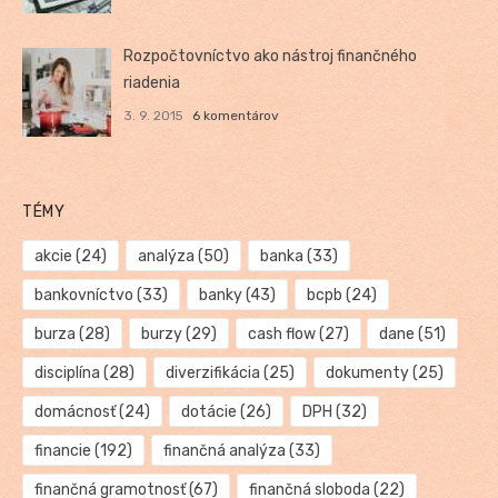
Rozpočtovníctvo ako nástroj finančného
riadenia
3. 9. 2015
6 komentárov
TÉMY
akcie
(24)
analýza
(50)
banka
(33)
bankovníctvo
(33)
banky
(43)
bcpb
(24)
burza
(28)
burzy
(29)
cash flow
(27)
dane
(51)
disciplína
(28)
diverzifikácia
(25)
dokumenty
(25)
domácnosť
(24)
dotácie
(26)
DPH
(32)
financie
(192)
finančná analýza
(33)
finančná gramotnosť
(67)
finančná sloboda
(22)