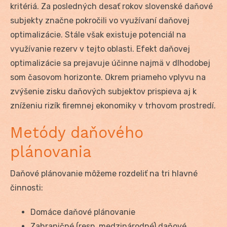
kritériá. Za posledných desať rokov slovenské daňové
subjekty značne pokročili vo využívaní daňovej
optimalizácie. Stále však existuje potenciál na
využívanie rezerv v tejto oblasti. Efekt daňovej
optimalizácie sa prejavuje účinne najmä v dlhodobej
som časovom horizonte. Okrem priameho vplyvu na
zvýšenie zisku daňových subjektov prispieva aj k
zníženiu rizík firemnej ekonomiky v trhovom prostredí.
Metódy daňového
plánovania
Daňové plánovanie môžeme rozdeliť na tri hlavné
činnosti:
Domáce daňové plánovanie
Zahraničné (resp. medzinárodné) daňové