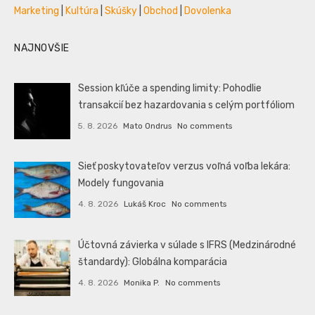
Marketing
|
Kultúra
|
Skúšky
|
Obchod
|
Dovolenka
NAJNOVŠIE
Session kľúče a spending limity: Pohodlie
transakcií bez hazardovania s celým portfóliom
5. 8. 2026
Mato Ondrus
No comments
Sieť poskytovateľov verzus voľná voľba lekára:
Modely fungovania
4. 8. 2026
Lukáš Kroc
No comments
Účtovná závierka v súlade s IFRS (Medzinárodné
štandardy): Globálna komparácia
4. 8. 2026
Monika P.
No comments