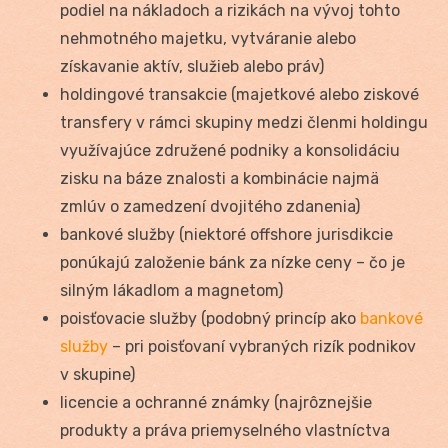
podiel na nákladoch a rizikách na vývoj tohto
nehmotného majetku, vytváranie alebo
získavanie aktív, služieb alebo práv)
holdingové transakcie (majetkové alebo ziskové
transfery v rámci skupiny medzi členmi holdingu
využívajúce združené podniky a konsolidáciu
zisku na báze znalosti a kombinácie najmä
zmlúv o zamedzení dvojitého zdanenia)
bankové služby (niektoré offshore jurisdikcie
ponúkajú založenie bánk za nízke ceny – čo je
silným lákadlom a magnetom)
poisťovacie služby (podobný princíp ako
bankové
služby
– pri poisťovaní vybraných rizík podnikov
v skupine)
licencie a ochranné známky (najrôznejšie
produkty a práva priemyselného vlastníctva