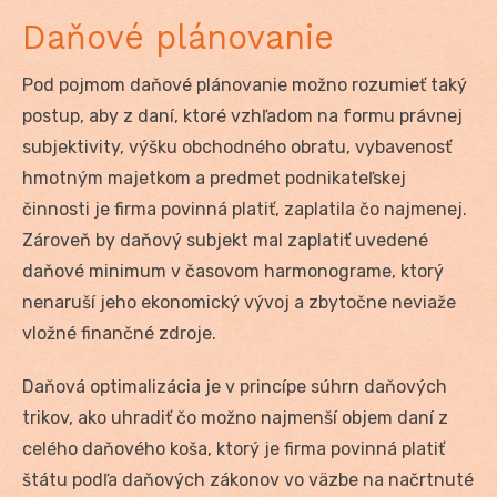
Daňové plánovanie
Pod pojmom daňové plánovanie možno rozumieť taký
postup, aby z daní, ktoré vzhľadom na formu právnej
subjektivity, výšku obchodného obratu, vybavenosť
hmotným majetkom a predmet podnikateľskej
činnosti je firma povinná platiť, zaplatila čo najmenej.
Zároveň by daňový subjekt mal zaplatiť uvedené
daňové minimum v časovom harmonograme, ktorý
nenaruší jeho ekonomický vývoj a zbytočne neviaže
vložné finančné zdroje.
Daňová optimalizácia je v princípe súhrn daňových
trikov, ako uhradiť čo možno najmenší objem daní z
celého daňového koša, ktorý je firma povinná platiť
štátu podľa daňových zákonov vo väzbe na načrtnuté