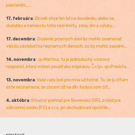
poistením......
17. februára
:
Človek chce len ísť na dovolenku alebo na
služobku a namiesto toho rieši limity, zóny, dni a výluky....
17. decembra
:
Zrušenie priamych daní by mohlo znamenať
väčšiu závislosť na nepriamych daniach, čo by mohlo zasiahn...
14. novembra
:
<p>Martina, tu je jednoduchý vzorový
rozpočet, ktorý môžeš použiť ako inšpiráciu 👇</p> <p>Predsta...
13. novembra
:
Vaše rady boli pre mňa užitočné. To, že ju čítam
ešte neznamená, že chcem žiť na dlh. Kedysi som čít...
4. októbra
:
Stručný prehľad pre Slovensko (SR), zvlášť pre
súkromnú osobu (FO) a s.r.o. pri obchodovaní opcií/de...