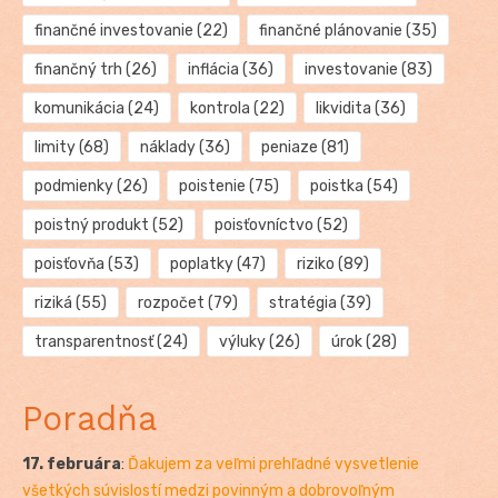
finančné investovanie
(22)
finančné plánovanie
(35)
finančný trh
(26)
inflácia
(36)
investovanie
(83)
komunikácia
(24)
kontrola
(22)
likvidita
(36)
limity
(68)
náklady
(36)
peniaze
(81)
podmienky
(26)
poistenie
(75)
poistka
(54)
poistný produkt
(52)
poisťovníctvo
(52)
poisťovňa
(53)
poplatky
(47)
riziko
(89)
riziká
(55)
rozpočet
(79)
stratégia
(39)
transparentnosť
(24)
výluky
(26)
úrok
(28)
Poradňa
17. februára
:
Ďakujem za veľmi prehľadné vysvetlenie
všetkých súvislostí medzi povinným a dobrovoľným