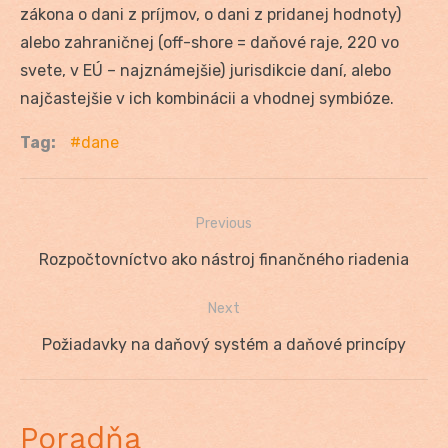
zákona o dani z príjmov, o dani z pridanej hodnoty)
alebo zahraničnej (off-shore = daňové raje, 220 vo
svete, v EÚ – najznámejšie) jurisdikcie daní, alebo
najčastejšie v ich kombinácii a vhodnej symbióze.
Tag:
dane
Previous
Navigácia
Previous
Rozpočtovníctvo ako nástroj finančného riadenia
v
post:
Next
článku
Next
Požiadavky na daňový systém a daňové princípy
post:
Poradňa