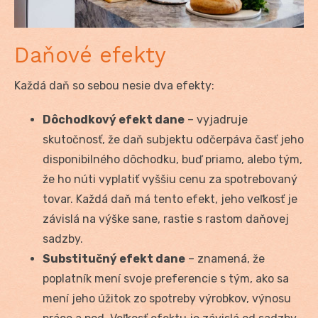
Daňové efekty
Každá daň so sebou nesie dva efekty:
Dôchodkový efekt dane
– vyjadruje
skutočnosť, že daň subjektu odčerpáva časť jeho
disponibilného dôchodku, buď priamo, alebo tým,
že ho núti vyplatiť vyššiu cenu za spotrebovaný
tovar. Každá daň má tento efekt, jeho veľkosť je
závislá na výške sane, rastie s rastom daňovej
sadzby.
Substitučný efekt dane
– znamená, že
poplatník mení svoje preferencie s tým, ako sa
mení jeho úžitok zo spotreby výrobkov, výnosu