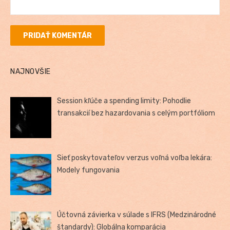
NAJNOVŠIE
Session kľúče a spending limity: Pohodlie
transakcií bez hazardovania s celým portfóliom
Sieť poskytovateľov verzus voľná voľba lekára:
Modely fungovania
Účtovná závierka v súlade s IFRS (Medzinárodné
štandardy): Globálna komparácia