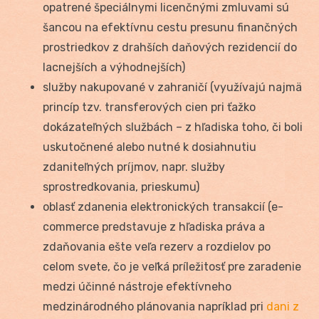
opatrené špeciálnymi licenčnými zmluvami sú
šancou na efektívnu cestu presunu finančných
prostriedkov z drahších daňových rezidencií do
lacnejších a výhodnejších)
služby nakupované v zahraničí (využívajú najmä
princíp tzv. transferových cien pri ťažko
dokázateľných službách – z hľadiska toho, či boli
uskutočnené alebo nutné k dosiahnutiu
zdaniteľných príjmov, napr. služby
sprostredkovania, prieskumu)
oblasť zdanenia elektronických transakcií (e-
commerce predstavuje z hľadiska práva a
zdaňovania ešte veľa rezerv a rozdielov po
celom svete, čo je veľká príležitosť pre zaradenie
medzi účinné nástroje efektívneho
medzinárodného plánovania napríklad pri
dani z