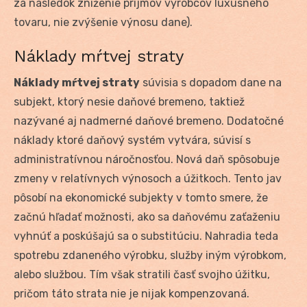
za následok zníženie príjmov výrobcov luxusného
tovaru, nie zvýšenie výnosu dane).
Náklady mŕtvej straty
Náklady mŕtvej straty
súvisia s dopadom dane na
subjekt, ktorý nesie daňové bremeno, taktiež
nazývané aj nadmerné daňové bremeno. Dodatočné
náklady ktoré daňový systém vytvára, súvisí s
administratívnou náročnosťou. Nová daň spôsobuje
zmeny v relatívnych výnosoch a úžitkoch. Tento jav
pôsobí na ekonomické subjekty v tomto smere, že
začnú hľadať možnosti, ako sa daňovému zaťaženiu
vyhnúť a poskúšajú sa o substitúciu. Nahradia teda
spotrebu zdaneného výrobku, služby iným výrobkom,
alebo službou. Tím však stratili časť svojho úžitku,
pričom táto strata nie je nijak kompenzovaná.