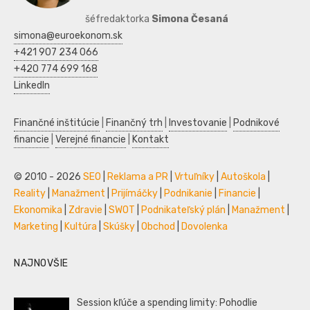
šéfredaktorka
Simona Česaná
simona@euroekonom.sk
+421 907 234 066
+420 774 699 168
LinkedIn
Finančné inštitúcie
|
Finančný trh
|
Investovanie
|
Podnikové
financie
|
Verejné financie
|
Kontakt
© 2010 - 2026
SEO
|
Reklama a PR
|
Vrtuľníky
|
Autoškola
|
Reality
|
Manažment
|
Prijímáčky
|
Podnikanie
|
Financie
|
Ekonomika
|
Zdravie
|
SWOT
|
Podnikateľský plán
|
Manažment
|
Marketing
|
Kultúra
|
Skúšky
|
Obchod
|
Dovolenka
NAJNOVŠIE
Session kľúče a spending limity: Pohodlie