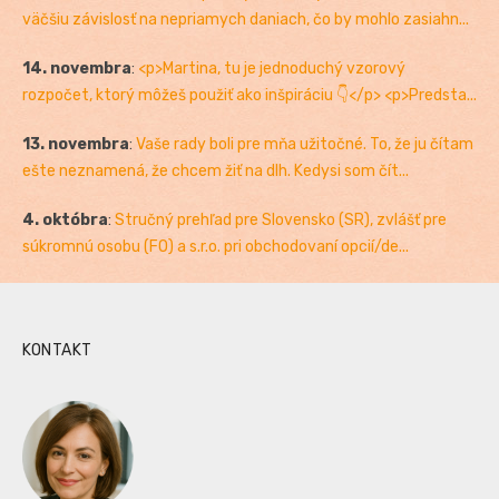
väčšiu závislosť na nepriamych daniach, čo by mohlo zasiahn...
14. novembra
:
<p>Martina, tu je jednoduchý vzorový
rozpočet, ktorý môžeš použiť ako inšpiráciu 👇</p> <p>Predsta...
13. novembra
:
Vaše rady boli pre mňa užitočné. To, že ju čítam
ešte neznamená, že chcem žiť na dlh. Kedysi som čít...
4. októbra
:
Stručný prehľad pre Slovensko (SR), zvlášť pre
súkromnú osobu (FO) a s.r.o. pri obchodovaní opcií/de...
KONTAKT