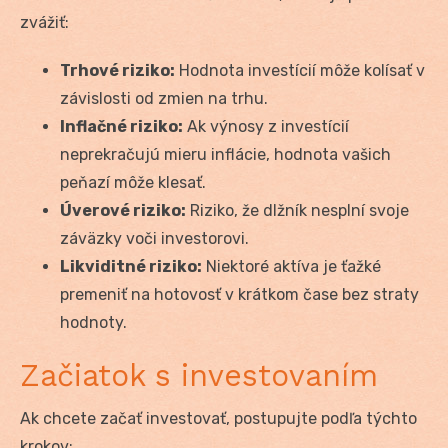
zvážiť:
Trhové riziko:
Hodnota investícií môže kolísať v
závislosti od zmien na trhu.
Inflačné riziko:
Ak výnosy z investícií
neprekračujú mieru inflácie, hodnota vašich
peňazí môže klesať.
Úverové riziko:
Riziko, že dlžník nesplní svoje
záväzky voči investorovi.
Likviditné riziko:
Niektoré aktíva je ťažké
premeniť na hotovosť v krátkom čase bez straty
hodnoty.
Začiatok s investovaním
Ak chcete začať investovať, postupujte podľa týchto
krokov: