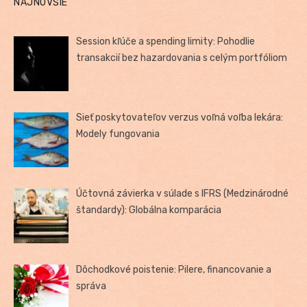
NAJNOVŠIE
Session kľúče a spending limity: Pohodlie
transakcií bez hazardovania s celým portfóliom
Sieť poskytovateľov verzus voľná voľba lekára:
Modely fungovania
Účtovná závierka v súlade s IFRS (Medzinárodné
štandardy): Globálna komparácia
Dôchodkové poistenie: Pilere, financovanie a
správa