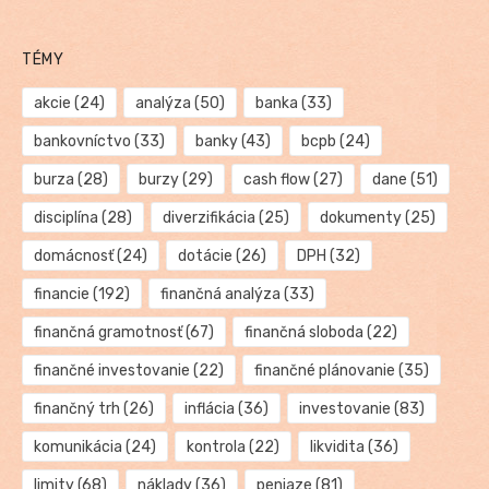
TÉMY
akcie
(24)
analýza
(50)
banka
(33)
bankovníctvo
(33)
banky
(43)
bcpb
(24)
burza
(28)
burzy
(29)
cash flow
(27)
dane
(51)
disciplína
(28)
diverzifikácia
(25)
dokumenty
(25)
domácnosť
(24)
dotácie
(26)
DPH
(32)
financie
(192)
finančná analýza
(33)
finančná gramotnosť
(67)
finančná sloboda
(22)
finančné investovanie
(22)
finančné plánovanie
(35)
finančný trh
(26)
inflácia
(36)
investovanie
(83)
komunikácia
(24)
kontrola
(22)
likvidita
(36)
limity
(68)
náklady
(36)
peniaze
(81)