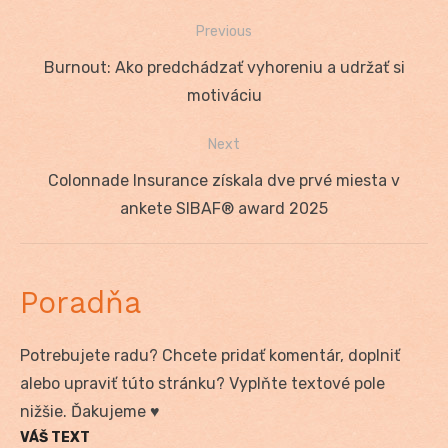
Previous
Navigácia
Previous
Burnout: Ako predchádzať vyhoreniu a udržať si
v
post:
motiváciu
článku
Next
Next
Colonnade Insurance získala dve prvé miesta v
post:
ankete SIBAF® award 2025
Poradňa
Potrebujete radu? Chcete pridať komentár, doplniť
alebo upraviť túto stránku? Vyplňte textové pole
nižšie. Ďakujeme ♥
VÁŠ TEXT