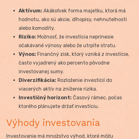
Aktívum:
Akákoľvek forma majetku, ktorá má
hodnotu, ako sú akcie, dlhopisy, nehnuteľnosti
alebo komodity.
Riziko:
Možnosť, že investícia neprinesie
očakávané výnosy alebo že utrpíte stratu.
Výnos:
Finančný zisk, ktorý vzniká z investície,
často vyjadrený ako percento pôvodne
investovanej sumy.
Diverzifikácia:
Rozloženie investícií do
viacerých aktív na zníženie rizika.
Investičný horizont:
Časový rámec, počas
ktorého plánujete držať investíciu.
Výhody investovania
Investovanie má množstvo výhod, ktoré môžu