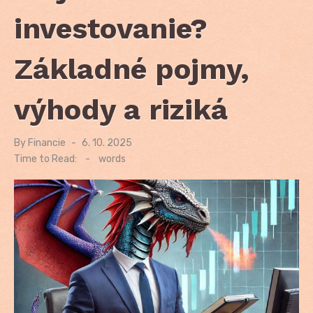
investovanie?
Základné pojmy,
výhody a riziká
By
Financie
Posted
6. 10. 2025
on
Time to Read:
-
words