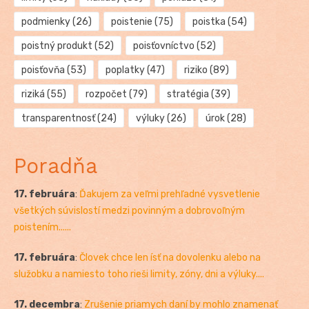
podmienky
(26)
poistenie
(75)
poistka
(54)
poistný produkt
(52)
poisťovníctvo
(52)
poisťovňa
(53)
poplatky
(47)
riziko
(89)
riziká
(55)
rozpočet
(79)
stratégia
(39)
transparentnosť
(24)
výluky
(26)
úrok
(28)
Poradňa
17. februára
:
Ďakujem za veľmi prehľadné vysvetlenie
všetkých súvislostí medzi povinným a dobrovoľným
poistením......
17. februára
:
Človek chce len ísť na dovolenku alebo na
služobku a namiesto toho rieši limity, zóny, dni a výluky....
17. decembra
:
Zrušenie priamych daní by mohlo znamenať