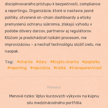
disciplinovaného prístupu k bezpečnosti, compliance
a reportingu. Organizácie, ktoré si nastavia jasné
politiky, otvorené on-chain dashboardy a eticky
premyslenú ochranu súkromia, získajú výhodu v
podobe dôvery darcov, partnerov aj regulátorov.
Kľúčom je predchádzať rizikám procesom, nie
improvizáciou – a nechať technológiu slúžiť cieľu, nie
naopak.
Tag:
charita
dary
Krypto charita
poplatky
reporting
reputácia
riziká
transparentnosť
Previous
Navigácia
Previous
Menové riziko: Vplyv kurzových výkyvov na kúpnu
v
post:
silu medzinárodného portfólia