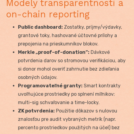
Modely transparentnosti a
on-chain reporting
Public dashboard:
Zostatky, príjmy/výdavky,
grantové toky, hashované účtovné prílohy a
prepojenia na prieskumníkov blokov.
Merkle „proof-of-donation“:
Dávkové
potvrdenia darov so stromovou verifikáciou, aby
si donor mohol overiť zahrnutie bez zdieľania
osobných údajov.
Programovateľné granty:
Smart kontrakty
uvoľňujúce prostriedky po splnení míľnikov;
multi-sig schvaľovanie a time-locky.
ZK potvrdenia:
Použitie dôkazov s nulovou
znalosťou pre audit vybraných metrík (napr.
percento prostriedkov použitých na účel) bez