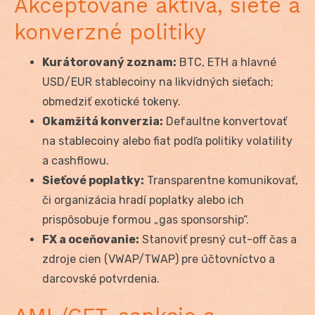
Akceptované aktíva, siete a
konverzné politiky
Kurátorovaný zoznam:
BTC, ETH a hlavné
USD/EUR stablecoiny na likvidných sieťach;
obmedziť exotické tokeny.
Okamžitá konverzia:
Defaultne konvertovať
na stablecoiny alebo fiat podľa politiky volatility
a cashflowu.
Sieťové poplatky:
Transparentne komunikovať,
či organizácia hradí poplatky alebo ich
prispôsobuje formou „gas sponsorship“.
FX a oceňovanie:
Stanoviť presný cut-off čas a
zdroje cien (VWAP/TWAP) pre účtovníctvo a
darcovské potvrdenia.