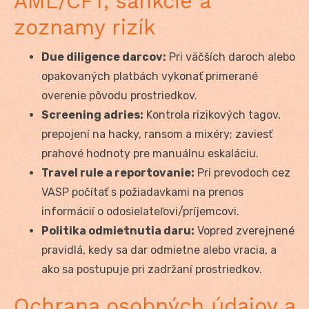
AML/CFT, sankcie a
zoznamy rizík
Due diligence darcov:
Pri väčších daroch alebo
opakovaných platbách vykonať primerané
overenie pôvodu prostriedkov.
Screening adries:
Kontrola rizikových tagov,
prepojení na hacky, ransom a mixéry; zaviesť
prahové hodnoty pre manuálnu eskaláciu.
Travel rule a reportovanie:
Pri prevodoch cez
VASP počítať s požiadavkami na prenos
informácií o odosielateľovi/príjemcovi.
Politika odmietnutia daru:
Vopred zverejnené
pravidlá, kedy sa dar odmietne alebo vracia, a
ako sa postupuje pri zadržaní prostriedkov.
Ochrana osobných údajov a