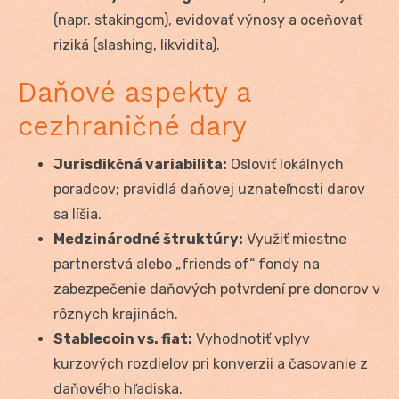
(napr. stakingom), evidovať výnosy a oceňovať
riziká (slashing, likvidita).
Daňové aspekty a
cezhraničné dary
Jurisdikčná variabilita:
Osloviť lokálnych
poradcov; pravidlá daňovej uznateľnosti darov
sa líšia.
Medzinárodné štruktúry:
Využiť miestne
partnerstvá alebo „friends of“ fondy na
zabezpečenie daňových potvrdení pre donorov v
rôznych krajinách.
Stablecoin vs. fiat:
Vyhodnotiť vplyv
kurzových rozdielov pri konverzii a časovanie z
daňového hľadiska.