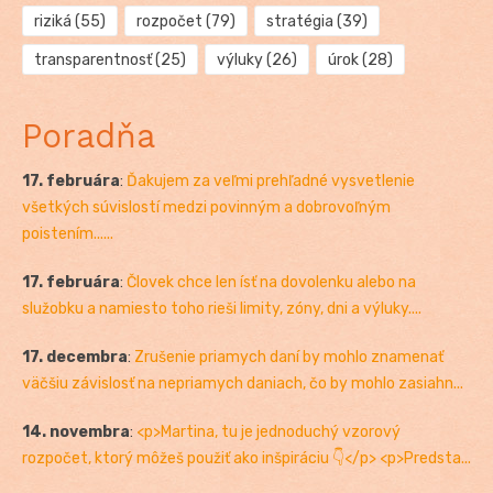
riziká
(55)
rozpočet
(79)
stratégia
(39)
transparentnosť
(25)
výluky
(26)
úrok
(28)
Poradňa
17. februára
:
Ďakujem za veľmi prehľadné vysvetlenie
všetkých súvislostí medzi povinným a dobrovoľným
poistením......
17. februára
:
Človek chce len ísť na dovolenku alebo na
služobku a namiesto toho rieši limity, zóny, dni a výluky....
17. decembra
:
Zrušenie priamych daní by mohlo znamenať
väčšiu závislosť na nepriamych daniach, čo by mohlo zasiahn...
14. novembra
:
<p>Martina, tu je jednoduchý vzorový
rozpočet, ktorý môžeš použiť ako inšpiráciu 👇</p> <p>Predsta...