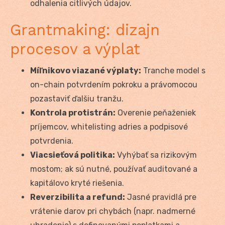
odhalenia citlivých údajov.
Grantmaking: dizajn
procesov a výplat
Míľnikovo viazané výplaty:
Tranche model s
on-chain potvrdením pokroku a právomocou
pozastaviť ďalšiu tranžu.
Kontrola protistrán:
Overenie peňaženiek
príjemcov, whitelisting adries a podpisové
potvrdenia.
Viacsieťová politika:
Vyhýbať sa rizikovým
mostom; ak sú nutné, používať auditované a
kapitálovo kryté riešenia.
Reverzibilita a refund:
Jasné pravidlá pre
vrátenie darov pri chybách (napr. nadmerné