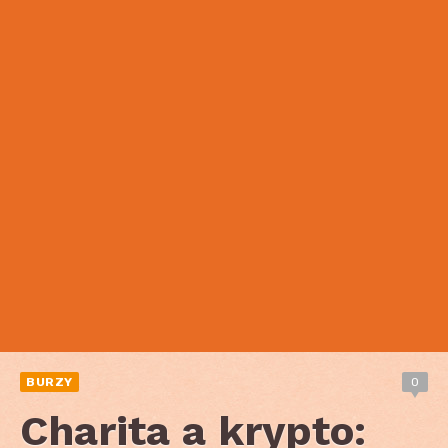
BURZY
0
Charita a krypto: