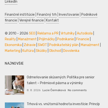
LinkedIn
Finančné inštitúcie
|
Finančný trh
|
Investovanie
|
Podnikové
financie
|
Verejné financie
|
Kontakt
© 2010 - 2026
SEO
|
Reklama a PR
|
Vrtuľníky
|
Autoškola
|
Reality
|
Manažment
|
Prijímáčky
|
Podnikanie
|
Financie
|
Ekonomika
|
Zdravie
|
SWOT
|
Podnikateľský plán
|
Manažment
|
Marketing
|
Kultúra
|
Skúšky
|
Obchod
|
Dovolenka
NAJNOVŠIE
Odmeňovanie skúsených: Politika pre senior
talent – Prémiové pásma a výnimky
8. 8. 2026
Lucie Čermáková
No comments
Trhová vs. vnútorná hodnota investície: Princíp