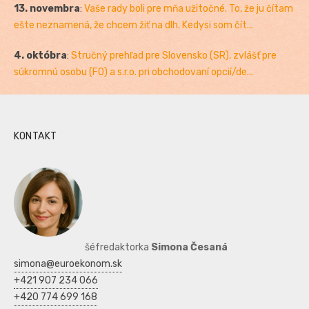
13. novembra
:
Vaše rady boli pre mňa užitočné. To, že ju čítam
ešte neznamená, že chcem žiť na dlh. Kedysi som čít...
4. októbra
:
Stručný prehľad pre Slovensko (SR), zvlášť pre
súkromnú osobu (FO) a s.r.o. pri obchodovaní opcií/de...
KONTAKT
šéfredaktorka
Simona Česaná
simona@euroekonom.sk
+421 907 234 066
+420 774 699 168