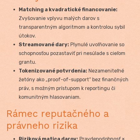
Matching a kvadratické financovanie:
Zvyšovanie vplyvu malých darov s
transparentným algoritmom a kontrolou sybil
útokov.
Streamované dary:
Plynulé uvoľňovanie so
schopnosťou pozastaviť pri nesúlade s cieľom
grantu.
Tokenizované potvrdenia:
Nezameniteľné
žetóny ako „proof-of-support“ bez finančných
práv, s možným prístupom k reportingu či
komunitným hlasovaniam.
Rámec reputačného a
právneho rizika
Riziková matica darov:
Pravdepodobnosť ×