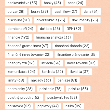
bankovníctvo
(33)
banky
(43)
bcpb
(24)
burza
(28)
burzy
(29)
cash flow
(27)
dane
(51)
disciplína
(28)
diverzifikácia
(25)
dokumenty
(25)
domácnosť
(24)
dotácie
(26)
DPH
(32)
financie
(192)
finančná analýza
(33)
finančná gramotnosť
(67)
finančná sloboda
(22)
finančné investovanie
(22)
finančné plánovanie
(35)
finančný trh
(26)
inflácia
(36)
investovanie
(83)
komunikácia
(24)
kontrola
(22)
likvidita
(37)
limity
(68)
náklady
(36)
peniaze
(81)
podmienky
(26)
poistenie
(75)
poistka
(55)
poistný produkt
(52)
poisťovníctvo
(52)
poisťovňa
(53)
poplatky
(47)
riziko
(89)