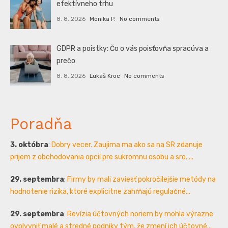
efektívneho trhu
8. 8. 2026
Monika P.
No comments
GDPR a poistky: Čo o vás poisťovňa spracúva a
prečo
8. 8. 2026
Lukáš Kroc
No comments
Poradňa
3. októbra
:
Dobry vecer. Zaujima ma ako sa na SR zdanuje
prijem z obchodovania opcií pre sukromnu osobu a sro. ...
29. septembra
:
Firmy by mali zaviesť pokročilejšie metódy na
hodnotenie rizika, ktoré explicitne zahŕňajú regulačné...
29. septembra
:
Revízia účtovných noriem by mohla výrazne
ovplyvniť malé a stredné podniky tým, že zmení ich účtovné...