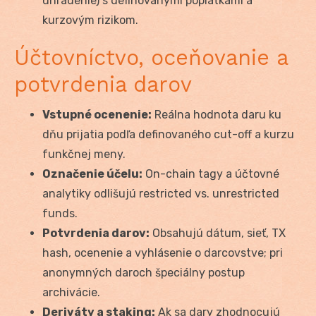
uhradenie) s definovanými poplatkami a
kurzovým rizikom.
Účtovníctvo, oceňovanie a
potvrdenia darov
Vstupné ocenenie:
Reálna hodnota daru ku
dňu prijatia podľa definovaného cut-off a kurzu
funkčnej meny.
Označenie účelu:
On-chain tagy a účtovné
analytiky odlišujú restricted vs. unrestricted
funds.
Potvrdenia darov:
Obsahujú dátum, sieť, TX
hash, ocenenie a vyhlásenie o darcovstve; pri
anonymných daroch špeciálny postup
archivácie.
Deriváty a staking:
Ak sa dary zhodnocujú