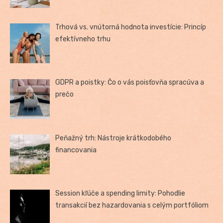
Trhová vs. vnútorná hodnota investície: Princíp
efektívneho trhu
GDPR a poistky: Čo o vás poisťovňa spracúva a
prečo
Peňažný trh: Nástroje krátkodobého
financovania
Session kľúče a spending limity: Pohodlie
transakcií bez hazardovania s celým portfóliom