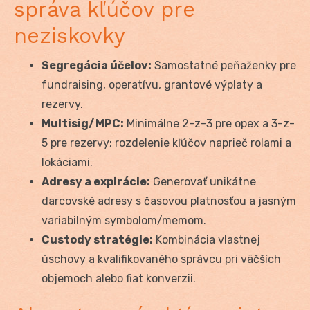
správa kľúčov pre
neziskovky
Segregácia účelov:
Samostatné peňaženky pre
fundraising, operatívu, grantové výplaty a
rezervy.
Multisig/MPC:
Minimálne 2-z-3 pre opex a 3-z-
5 pre rezervy; rozdelenie kľúčov naprieč rolami a
lokáciami.
Adresy a expirácie:
Generovať unikátne
darcovské adresy s časovou platnosťou a jasným
variabilným symbolom/memom.
Custody stratégie:
Kombinácia vlastnej
úschovy a kvalifikovaného správcu pri väčších
objemoch alebo fiat konverzii.