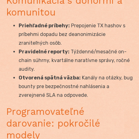
Komunikácia s donormi a
komunitou
Priehľadné príbehy:
Prepojenie TX hashov s
príbehmi dopadu bez deanonimizácie
zraniteľných osôb.
Pravidelné reporty:
Týždenné/mesačné on-
chain súhrny, kvartálne naratívne správy, ročné
audity.
Otvorená spätná väzba:
Kanály na otázky, bug
bounty pre bezpečnostné nahlásenia a
zverejnené SLA na odpovede.
Programovateľné
darovanie: pokročilé
modely