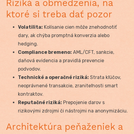
Riziká a obmedzenia, na
ktoré si treba dať pozor
Volatilita:
Kolísanie cien môže znehodnotiť
dary, ak chýba promptná konverzia alebo
hedging.
Compliance bremeno:
AML/CFT, sankcie,
daňová evidencia a pravidlá prevencie
podvodov.
Technické a operačné riziká:
Strata kľúčov,
neoprávnené transakcie, zraniteľnosti smart
kontraktov.
Reputačné riziká:
Prepojenie darov s
rizikovými zdrojmi či nástrojmi na anonymizáciu.
Architektúra peňaženiek a