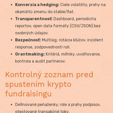
Konverzia a hedging:
Ciele volatility, prahy na
okamžitú zmenu do stable/fiat.
Transparentnosť:
Dashboard, periodicita
reportov, open data formáty (CSV/JSON) bez
osobných údajov.
Bezpečnosť:
Multisig, rotácia kľúčov, incident
response, zodpovednosti rolí.
Grantmaking:
Kritériá, míľniky, uvoľňovanie,
kontrola a audit partnerov.
Kontrolný zoznam pred
spustením krypto
fundraisingu
Definované peňaženky, role a prahy podpisov,
otestované transakčné toky.