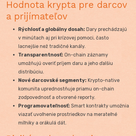
Hodnota krypta pre darcov
a prijímateľov
Rýchlosť a globálny dosah:
Dary prechádzajú
v minútach aj pri krízovej pomoci, často
lacnejšie než tradičné kanály.
Transparentnosť:
On-chain záznamy
umožňujú overiť príjem daru a jeho ďalšiu
distribúciu.
Nové darcovské segmenty:
Krypto-native
komunita uprednostňuje priamu on-chain
zodpovednosť a otvorené reporty.
Programovateľnosť:
Smart kontrakty umožnia
viazať uvoľnenie prostriedkov na merateľné
míľniky a orákulá dát.