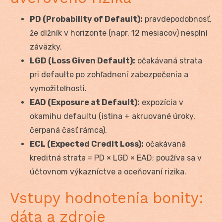
PD (Probability of Default):
pravdepodobnosť,
že dlžník v horizonte (napr. 12 mesiacov) nesplní
záväzky.
LGD (Loss Given Default):
očakávaná strata
pri defaulte po zohľadnení zabezpečenia a
vymožiteľnosti.
EAD (Exposure at Default):
expozícia v
okamihu defaultu (istina + akruované úroky,
čerpaná časť rámca).
ECL (Expected Credit Loss):
očakávaná
kreditná strata = PD × LGD × EAD; používa sa v
účtovnom výkazníctve a oceňovaní rizika.
Vstupy hodnotenia bonity:
dáta a zdroje