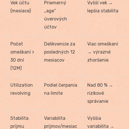
Vek účtu
Priemerný
Vyšší vek →
(mesiace)
„age“
lepšia stabilita
úverových
účtov
Počet
Delikvencie za
Viac omeškaní
omeškaní >
posledných 12
→ výrazné
30 dní
mesiacov
zhoršenie
(12M)
Utilization
Podiel čerpania
Nad 80 % →
revolving
na limite
rizikové
správanie
Stabilita
Variabilita
Vyššia
príjmu
príjmov/mesiac
variabilita →