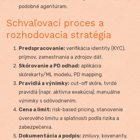
podobné agentúram.
Schvaľovací proces a
rozhodovacia stratégia
Predspracovanie:
verifikácia identity (KYC),
príjmov, zamestnania a zdrojov dát.
Skórovanie a PD odhad:
aplikácia
skórekarty/ML modelu, PD mapping.
Pravidlá a výnimky:
cut-off skóre, tvrdé
pravidlá (napr. aktívna exekúcia), manuálne
výnimky s odôvodnením.
Cena a limit:
risk-based pricing, stanovenie
úverového limitu a splatnosti podľa rizika a
zabezpečenia.
Dokumentácia a podpis:
zmluvy, kovenanty,