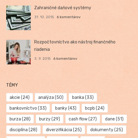
Zahraničné daňové systémy
31. 10. 2015
6 komentárov
Rozpočtovníctvo ako nástroj finančného
riadenia
3. 9. 2015
6 komentárov
TÉMY
akcie
(24)
analýza
(50)
banka
(33)
bankovníctvo
(33)
banky
(43)
bcpb
(24)
burza
(28)
burzy
(29)
cash flow
(27)
dane
(51)
disciplína
(28)
diverzifikácia
(25)
dokumenty
(25)