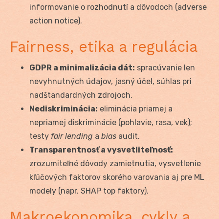
informovanie o rozhodnutí a dôvodoch (adverse
action notice).
Fairness, etika a regulácia
GDPR a minimalizácia dát:
spracúvanie len
nevyhnutných údajov, jasný účel, súhlas pri
nadštandardných zdrojoch.
Nediskriminácia:
eliminácia priamej a
nepriamej diskriminácie (pohlavie, rasa, vek);
testy
fair lending
a
bias
audit.
Transparentnosť a vysvetliteľnosť:
zrozumiteľné dôvody zamietnutia, vysvetlenie
kľúčových faktorov skorého varovania aj pre ML
modely (napr. SHAP top faktory).
Makroekonomika, cykly a