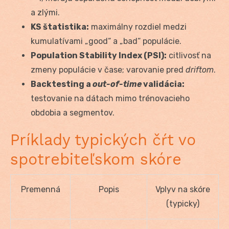
a zlými.
KS štatistika:
maximálny rozdiel medzi
kumulatívami „good“ a „bad“ populácie.
Population Stability Index (PSI):
citlivosť na
zmeny populácie v čase; varovanie pred
driftom
.
Backtesting a
out-of-time
validácia:
testovanie na dátach mimo trénovacieho
obdobia a segmentov.
Príklady typických čŕt vo
spotrebiteľskom skóre
Premenná
Popis
Vplyv na skóre
(typicky)