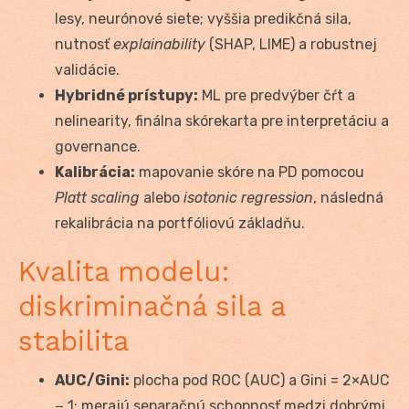
lesy, neurónové siete; vyššia predikčná sila,
nutnosť
explainability
(SHAP, LIME) a robustnej
validácie.
Hybridné prístupy:
ML pre predvýber čŕt a
nelinearity, finálna skórekarta pre interpretáciu a
governance.
Kalibrácia:
mapovanie skóre na PD pomocou
Platt scaling
alebo
isotonic regression
, následná
rekalibrácia na portfóliovú základňu.
Kvalita modelu:
diskriminačná sila a
stabilita
AUC/Gini:
plocha pod ROC (AUC) a Gini = 2×AUC
− 1; merajú separačnú schopnosť medzi dobrými