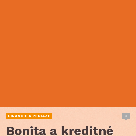
FINANCIE A PENIAZE
0
Bonita a kreditné