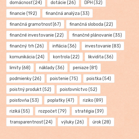
domácnosť
(24)
dotácie
(26)
DPH
(32)
financie
(192)
finančná analýza
(33)
finančná gramotnosť
(67)
finančná sloboda
(22)
finančné investovanie
(22)
finančné plánovanie
(35)
finančný trh
(26)
inflácia
(36)
investovanie
(83)
komunikácia
(24)
kontrola
(22)
likvidita
(36)
limity
(68)
náklady
(36)
peniaze
(81)
podmienky
(26)
poistenie
(75)
poistka
(54)
poistný produkt
(52)
poisťovníctvo
(52)
poisťovňa
(53)
poplatky
(47)
riziko
(89)
riziká
(55)
rozpočet
(79)
stratégia
(39)
transparentnosť
(24)
výluky
(26)
úrok
(28)