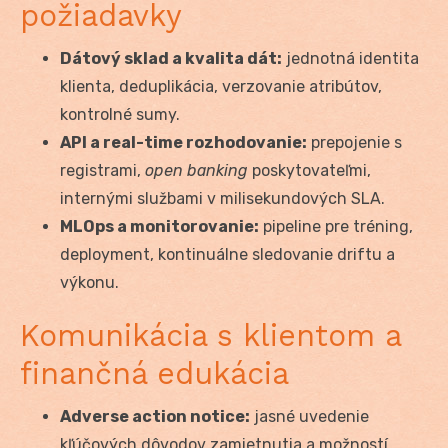
požiadavky
Dátový sklad a kvalita dát:
jednotná identita
klienta, deduplikácia, verzovanie atribútov,
kontrolné sumy.
API a real-time rozhodovanie:
prepojenie s
registrami,
open banking
poskytovateľmi,
internými službami v milisekundových SLA.
MLOps a monitorovanie:
pipeline pre tréning,
deployment, kontinuálne sledovanie driftu a
výkonu.
Komunikácia s klientom a
finančná edukácia
Adverse action notice:
jasné uvedenie
kľúčových dôvodov zamietnutia a možností