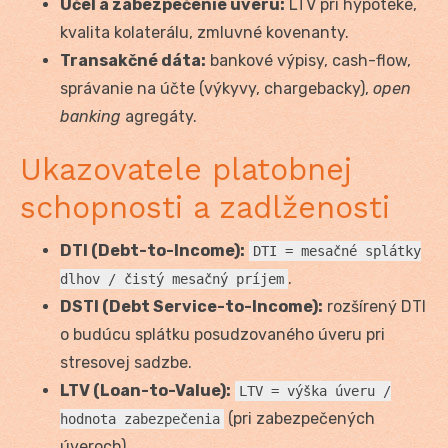
Účel a zabezpečenie úveru:
LTV pri hypotéke,
kvalita kolaterálu, zmluvné kovenanty.
Transakčné dáta:
bankové výpisy, cash-flow,
správanie na účte (výkyvy, chargebacky),
open
banking
agregáty.
Ukazovatele platobnej
schopnosti a zadlženosti
DTI (Debt-to-Income):
DTI = mesačné splátky
.
dlhov / čistý mesačný príjem
DSTI (Debt Service-to-Income):
rozšírený DTI
o budúcu splátku posudzovaného úveru pri
stresovej sadzbe.
LTV (Loan-to-Value):
LTV = výška úveru /
(pri zabezpečených
hodnota zabezpečenia
úveroch).