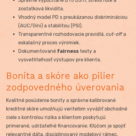
Správne vypočítané DTI/DSTI,
stress rate
a
zostatková likvidita.
Vhodný model PD s preukázanou diskrimináciou
(AUC/Gini) a stabilitou (PSI).
Transparentné rozhodovacie pravidlá,
cut-off
a
eskalačný proces výnimiek.
Dokumentované
fairness
testy a
vysvetliteľnosť výstupov pre klienta.
Bonita a skóre ako pilier
zodpovedného úverovania
Kvalitné posúdenie bonity a správne kalibrované
kreditné skóre umožňujú veriteľom vyvážiť obchodné
ciele s kontrolou rizika a klientom poskytujú
primerané, udržateľné financovanie. Kľúčom je spojiť
relevantné dáta, disciplinovaný modelový rámec,