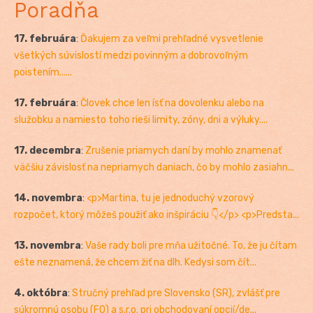
Poradňa
17. februára
:
Ďakujem za veľmi prehľadné vysvetlenie
všetkých súvislostí medzi povinným a dobrovoľným
poistením......
17. februára
:
Človek chce len ísť na dovolenku alebo na
služobku a namiesto toho rieši limity, zóny, dni a výluky....
17. decembra
:
Zrušenie priamych daní by mohlo znamenať
väčšiu závislosť na nepriamych daniach, čo by mohlo zasiahn...
14. novembra
:
<p>Martina, tu je jednoduchý vzorový
rozpočet, ktorý môžeš použiť ako inšpiráciu 👇</p> <p>Predsta...
13. novembra
:
Vaše rady boli pre mňa užitočné. To, že ju čítam
ešte neznamená, že chcem žiť na dlh. Kedysi som čít...
4. októbra
:
Stručný prehľad pre Slovensko (SR), zvlášť pre
súkromnú osobu (FO) a s.r.o. pri obchodovaní opcií/de...