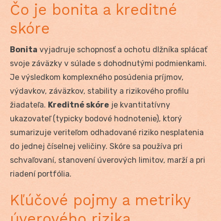
Čo je bonita a kreditné
skóre
Bonita
vyjadruje schopnosť a ochotu dlžníka splácať
svoje záväzky v súlade s dohodnutými podmienkami.
Je výsledkom komplexného posúdenia príjmov,
výdavkov, záväzkov, stability a rizikového profilu
žiadateľa.
Kreditné skóre
je kvantitatívny
ukazovateľ (typicky bodové hodnotenie), ktorý
sumarizuje veriteľom odhadované riziko nesplatenia
do jednej číselnej veličiny. Skóre sa používa pri
schvaľovaní, stanovení úverových limitov, marží a pri
riadení portfólia.
Kľúčové pojmy a metriky
úverového rizika