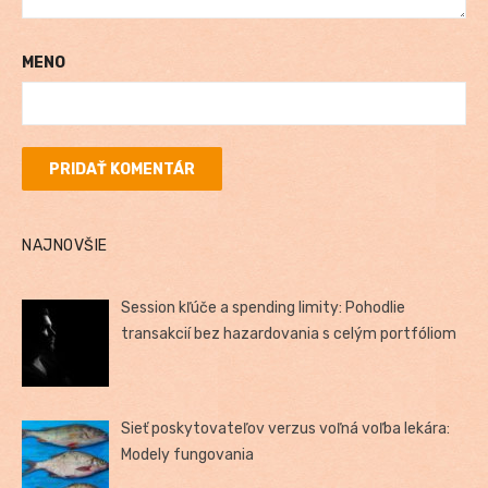
MENO
NAJNOVŠIE
Session kľúče a spending limity: Pohodlie
transakcií bez hazardovania s celým portfóliom
Sieť poskytovateľov verzus voľná voľba lekára:
Modely fungovania