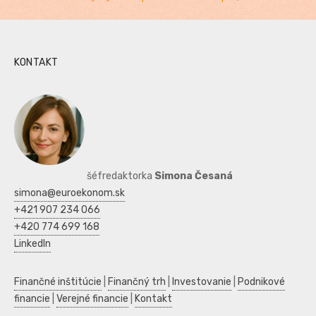
KONTAKT
šéfredaktorka
Simona Česaná
simona@euroekonom.sk
+421 907 234 066
+420 774 699 168
LinkedIn
Finančné inštitúcie
|
Finančný trh
|
Investovanie
|
Podnikové
financie
|
Verejné financie
|
Kontakt