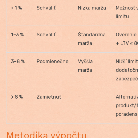
< 1 %
Schváliť
Nízka marža
Možnosť 
limitu
1–3 %
Schváliť
Štandardná
Overenie 
marža
+ LTV ≤ 8
3–8 %
Podmienečne
Vyššia
Nižší limit
marža
dodatoč
zabezpeč
> 8 %
Zamietnuť
–
Alternatí
produkt/
poradens
Metodika výpočtu