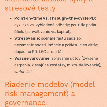
stresové testy
Point-in-time vs. Through-the-cycle PD:
cyklické vs. vyhladené odhady; použitie podľa
účelu (schvaľovanie vs. kapitál).
Stresovanie:
scenáre rastu sadzieb,
nezamestnanosti, inflácie a poklesu cien aktív;
dopad na PD, LGD a kapitál.
Včasné varovanie:
správanie účtov (zvýšené
čerpania, klesajúce zostatky, mikro-delikvencie),
watch list
.
Riadenie modelov (model
risk management) a
governance