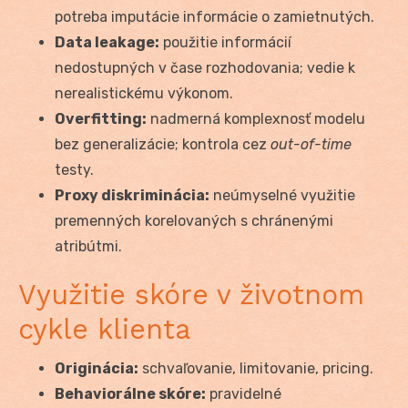
potreba imputácie informácie o zamietnutých.
Data leakage:
použitie informácií
nedostupných v čase rozhodovania; vedie k
nerealistickému výkonom.
Overfitting:
nadmerná komplexnosť modelu
bez generalizácie; kontrola cez
out-of-time
testy.
Proxy diskriminácia:
neúmyselné využitie
premenných korelovaných s chránenými
atribútmi.
Využitie skóre v životnom
cykle klienta
Originácia:
schvaľovanie, limitovanie, pricing.
Behaviorálne skóre:
pravidelné