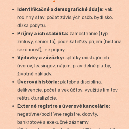
Identifikačné a demografické údaje:
vek,
rodinný stav, počet závislých osôb, bydlisko,
dĺžka pobytu.
Príjmy a ich stabilita:
zamestnanie (typ
zmluvy, seniorita), podnikateľský príjem (história,
sezónnosť), iné príjmy.
Výdavky a záväzky:
splátky existujúcich
úverov, leasingov, nájom, pravidelné platby,
životné náklady.
Úverová história:
platobná disciplína,
delikvencie, počet a vek účtov, využitie limitov,
reštrukturalizácie.
Externé registre a úverové kancelárie:
negatívne/pozitívne registre, dopyty,
bankrotové a exekučné záznamy.