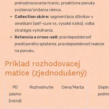
prehodnocovanie hraníc, proaktívne ponuky
zvýšenia/zníženia rámca.
Collection skóre:
segmentácia dlžníkov v
omeškaní (self-cure vs. vysoké riziko), voľba
stratégie vymáhania.
Retencia a cross-sell:
pravdepodobnosť
predčasného splatenia, pravdepodobnosť reakcie
na ponuku.
Príklad rozhodovacej
matice (zjednodušený)
PD
Rozhodnutie
Cena/Marža
Dopln
pásmo
podmi
(ročné)