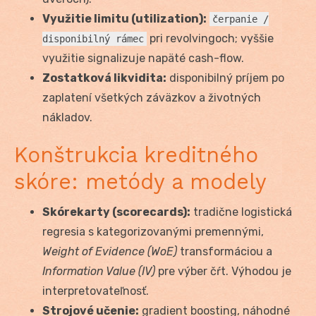
Využitie limitu (utilization):
čerpanie /
pri revolvingoch; vyššie
disponibilný rámec
využitie signalizuje napäté cash-flow.
Zostatková likvidita:
disponibilný príjem po
zaplatení všetkých záväzkov a životných
nákladov.
Konštrukcia kreditného
skóre: metódy a modely
Skórekarty (scorecards):
tradične logistická
regresia s kategorizovanými premennými,
Weight of Evidence (WoE)
transformáciou a
Information Value (IV)
pre výber čŕt. Výhodou je
interpretovateľnosť.
Strojové učenie:
gradient boosting, náhodné