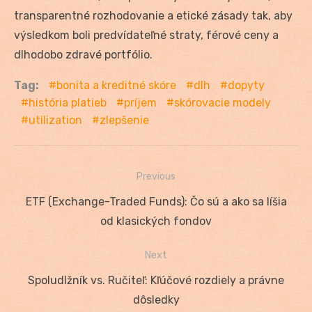
transparentné rozhodovanie a etické zásady tak, aby
výsledkom boli predvídateľné straty, férové ceny a
dlhodobo zdravé portfólio.
Tag:
bonita a kreditné skóre
dlh
dopyty
história platieb
príjem
skórovacie modely
utilization
zlepšenie
Previous
Navigácia
Previous
ETF (Exchange-Traded Funds): Čo sú a ako sa líšia
v
post:
od klasických fondov
článku
Next
Next
Spoludlžník vs. Ručiteľ: Kľúčové rozdiely a právne
post:
dôsledky