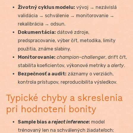
Životný cyklus modelu:
vývoj → nezávislá
validácia → schválenie → monitorovanie →
rekalibrácia → odsun.
Dokumentácia:
dátové zdroje,
predspracovanie, výber čŕt, metodika, limity
použitia, známe slabiny.
Monitorovanie:
champion–challenger
, drift čŕt,
stabilita koeficientov, výkonové metriky a
alerty
.
Bezpečnosť a audit:
záznamy o verziách,
kontrola prístupov, reproducibilita výsledkov.
Typické chyby a skreslenia
pri hodnotení bonity
Sample bias a
reject inference
:
model
trénovaný len na schválených žiadateľoch;