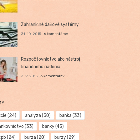
Zahraničné daňové systémy
31. 10. 2015
6 komentárov
Rozpočtovníctvo ako nástroj
finančného riadenia
3. 9. 2015
6 komentárov
MY
kcie
(24)
analýza
(50)
banka
(33)
ankovníctvo
(33)
banky
(43)
cpb
(24)
burza
(28)
burzy
(29)