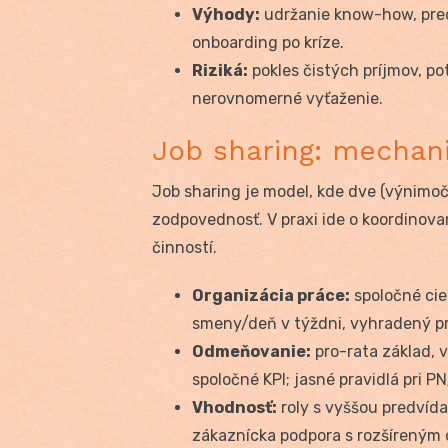
Výhody:
udržanie know-how, predv
onboarding po kríze.
Riziká:
pokles čistých príjmov, po
nerovnomerné vyťaženie.
Job sharing: mechan
Job sharing je model, kde dve (výnimoč
zodpovednosť. V praxi ide o koordinov
činností.
Organizácia práce:
spoločné cie
smeny/deň v týždni, vyhradený pr
Odmeňovanie:
pro-rata základ, v
spoločné KPI; jasné pravidlá pri P
Vhodnosť:
roly s vyššou predvída
zákaznícka podpora s rozšíreným