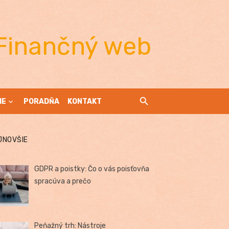
Finančný web
IE
PORADŇA
KONTAKT
JNOVŠIE
GDPR a poistky: Čo o vás poisťovňa
spracúva a prečo
Peňažný trh: Nástroje