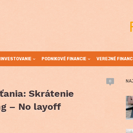
INVESTOVANIE
PODNIKOVÉ FINANCIE
VEREJNÉ FINANC
NA
0
ťania: Skrátenie
ng – No layoff