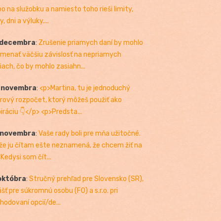
bo na služobku a namiesto toho rieši limity,
, dni a výluky....
 decembra
:
Zrušenie priamych daní by mohlo
menať väčšiu závislosť na nepriamych
iach, čo by mohlo zasiahn...
. novembra
:
<p>Martina, tu je jednoduchý
rový rozpočet, ktorý môžeš použiť ako
piráciu 👇</p> <p>Predsta...
 novembra
:
Vaše rady boli pre mňa užitočné.
 že ju čítam ešte neznamená, že chcem žiť na
 Kedysi som čít...
októbra
:
Stručný prehľad pre Slovensko (SR),
ášť pre súkromnú osobu (FO) a s.r.o. pri
hodovaní opcií/de...