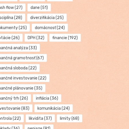
ash flow
(27)
dane
(51)
sciplína
(28)
diverzifikácia
(25)
okumenty
(25)
domácnosť
(24)
otácie
(26)
DPH
(32)
financie
(192)
inančná analýza
(33)
inančná gramotnosť
(67)
inančná sloboda
(22)
inančné investovanie
(22)
inančné plánovanie
(35)
inančný trh
(26)
inflácia
(36)
nvestovanie
(83)
komunikácia
(24)
ontrola
(22)
likvidita
(37)
limity
(68)
áklady
(36)
peniaze
(81)