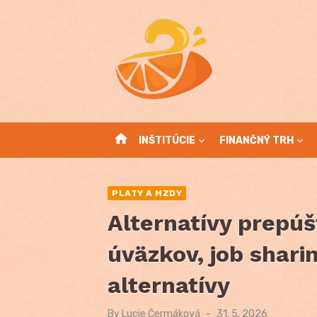
Skip
to
content
home
INŠTITÚCIE
FINANČNÝ TRH
PLATY A MZDY
Alternatívy prepúš
úväzkov, job shari
alternatívy
By
Lucie Čermáková
Posted
31. 5. 2026