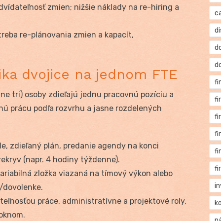
ídateľnosť zmien; nižšie náklady na re-hiring a
c
di
treba re-plánovania zmien a kapacít,
d
d
ika dvojice na jednom FTE
f
ne tri) osoby zdieľajú jednu pracovnú pozíciu a
f
anú prácu podľa rozvrhu a jasne rozdelených
f
f
le, zdieľaný plán, predanie agendy na konci
f
ekryv (napr. 4 hodiny týždenne).
f
ariabilná zložka viazaná na tímový výkon alebo
i
N/dovolenke.
teľnosťou práce, administratívne a projektové roly,
k
 oknom.
n