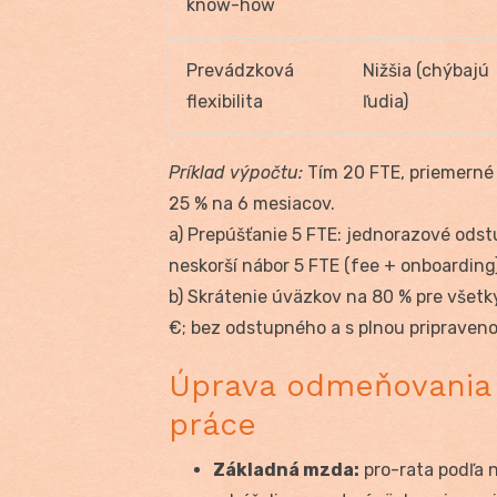
know-how
Prevádzková
Nižšia (chýbajú
flexibilita
ľudia)
Príklad výpočtu:
Tím 20 FTE, priemerné 
25 % na 6 mesiacov.
a) Prepúšťanie 5 FTE: jednorazové ods
neskorší nábor 5 FTE (fee + onboarding
b) Skrátenie úväzkov na 80 % pre všetk
€; bez odstupného a s plnou pripraven
Úprava odmeňovania a
práce
Základná mzda:
pro-rata podľa 