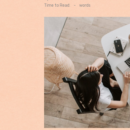
on
Time to Read:
-
words