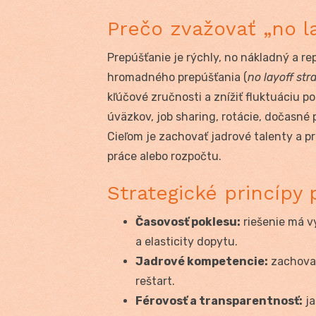
Prečo zvažovať „no la
Prepúšťanie je rýchly, no nákladný a re
hromadného prepúšťania (
no layoff str
kľúčové zručnosti a znížiť fluktuáciu 
úväzkov, job sharing, rotácie, dočasn
Cieľom je zachovať jadrové talenty a 
práce alebo rozpočtu.
Strategické princípy 
Časovosť poklesu:
riešenie má v
a elasticity dopytu.
Jadrové kompetencie:
zachovať 
reštart.
Férovosť a transparentnosť:
ja