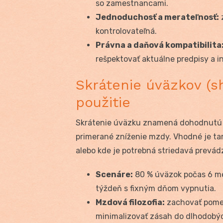
so zamestnancami.
Jednoduchosť a merateľnosť:
kontrolovateľná.
Právna a daňová kompatibilita
rešpektovať aktuálne predpisy a i
Skrátenie úväzkov (s
použitie
Skrátenie úväzku znamená dohodnutú 
primerané zníženie mzdy. Vhodné je tam
alebo kde je potrebná striedavá prevá
Scenáre:
80 % úväzok počas 6 me
týždeň s fixným dňom vypnutia.
Mzdová filozofia:
zachovať pomer 
minimalizovať zásah do dlhodobýc