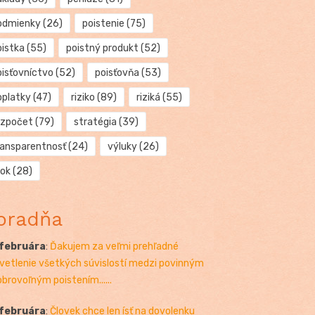
odmienky
(26)
poistenie
(75)
oistka
(55)
poistný produkt
(52)
oisťovníctvo
(52)
poisťovňa
(53)
oplatky
(47)
riziko
(89)
riziká
(55)
ozpočet
(79)
stratégia
(39)
ransparentnosť
(24)
výluky
(26)
rok
(28)
oradňa
 februára
:
Ďakujem za veľmi prehľadné
vetlenie všetkých súvislostí medzi povinným
obrovoľným poistením......
 februára
:
Človek chce len ísť na dovolenku