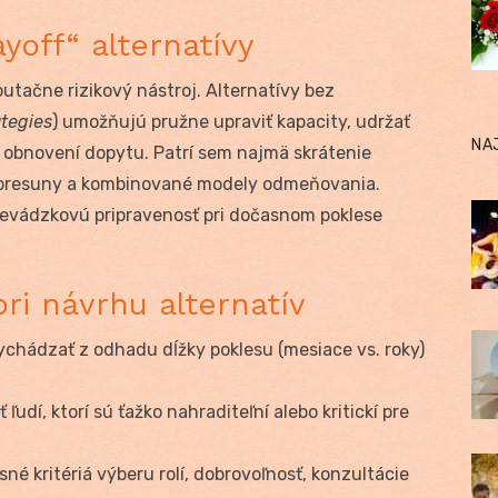
yoff“ alternatívy
putačne rizikový nástroj. Alternatívy bez
ategies
) umožňujú pružne upraviť kapacity, udržať
NA
po obnovení dopytu. Patrí sem najmä skrátenie
é presuny a kombinované modely odmeňovania.
prevádzkovú pripravenosť pri dočasnom poklese
pri návrhu alternatív
ychádzať z odhadu dĺžky poklesu (mesiace vs. roky)
ľudí, ktorí sú ťažko nahraditeľní alebo kritickí pre
sné kritériá výberu rolí, dobrovoľnosť, konzultácie