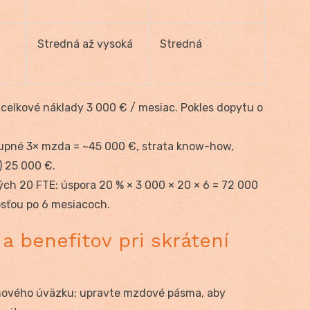
Stredná až vysoká
Stredná
celkové náklady 3 000 € / mesiac. Pokles dopytu o
tupné 3× mzda = ~45 000 €, strata know-how,
) 25 000 €.
ých 20 FTE: úspora 20 % × 3 000 × 20 × 6 = 72 000
osťou po 6 mesiacoch.
 benefitov pri skrátení
nového úväzku; upravte mzdové pásma, aby