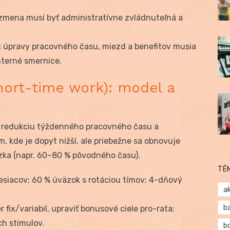
zmena musí byť administratívne zvládnuteľná a
:
úpravy pracovného času, miezd a benefitov musia
nterné smernice.
hort-time work): model a
redukciu týždenného pracovného času a
, kde je dopyt nižší, ale priebežne sa obnovuje
dzka (napr. 60–80 % pôvodného času).
TÉ
siacov; 60 % úväzok s rotáciou tímov; 4-dňový
a
b
fix/variabil, upraviť bonusové ciele pro-rata;
h stimulov.
b