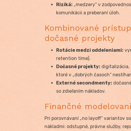
Riziká:
„medzery“ v zodpovednost
komunikácii a preberaní úloh.
Kombinované prístupy
dočasné projekty
Rotácie medzi oddeleniami:
vyr
retention tíme).
Dočasné projekty:
digitalizácia
ktoré v „dobrých časoch“ nestíha
Externé secondmenty:
dočasné 
so zdieľaním nákladov.
Finančné modelovanie
Pri porovnávaní „no layoff“ variantov 
nákladmi: odstupné, právne služby, rep