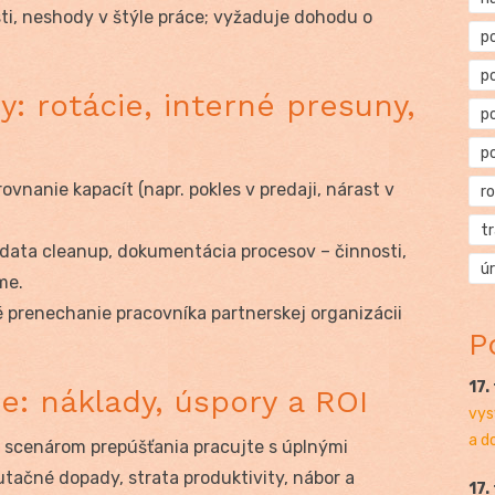
i, neshody v štýle práce; vyžaduje dohodu o
p
p
: rotácie, interné presuny,
p
p
ovnanie kapacít (napr. pokles v predaji, nárast v
r
t
, data cleanup, dokumentácia procesov – činnosti,
ú
me.
prenechanie pracovníka partnerskej organizácii
P
17.
: náklady, úspory a ROI
vys
a d
so scenárom prepúšťania pracujte s úplnými
utačné dopady, strata produktivity, nábor a
17.