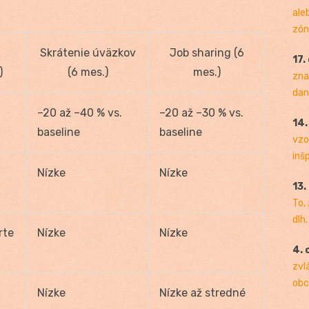
ale
zóny
Skrátenie úväzkov
Job sharing (6
17.
)
(6 mes.)
mes.)
zna
dan
–20 až –40 % vs.
–20 až –30 % vs.
14
baseline
baseline
vzo
inš
Nízke
Nízke
13.
To,
dlh.
rte
Nízke
Nízke
4. 
zvl
obc
Nízke
Nízke až stredné