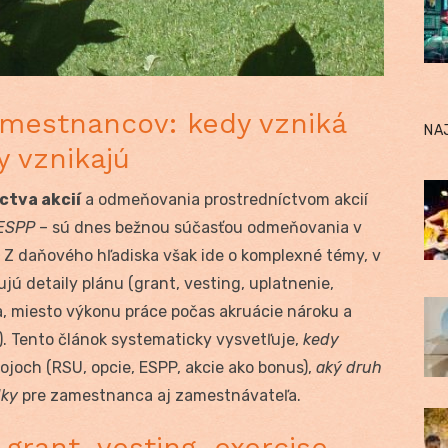
mestnancov: kedy vzniká
NA
y vznikajú
tva akcií
a odmeňovania prostredníctvom akcií
 ESPP
– sú dnes bežnou súčasťou odmeňovania v
 Z daňového hľadiska však ide o komplexné témy, v
jú detaily plánu (grant, vesting, uplatnenie,
, miesto výkonu práce počas akruácie nároku a
). Tento článok systematicky vysvetľuje,
kedy
ojoch (RSU, opcie, ESPP, akcie ako bonus),
aký druh
dky
pre zamestnanca aj zamestnávateľa.
grant, vesting, exercise,