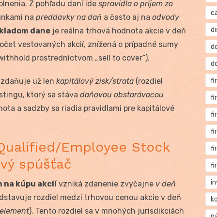
plnenia. Z pohľadu daní ide
spravidla o príjem zo
c
činkami na
preddavky na daň
a často aj na
odvody
di
kladom dane
je reálna trhová hodnota akcie v deň
 počet vestovaných akcií, znížená o prípadné sumy
d
thhold prostredníctvom „sell to cover“).
d
 zdaňuje už len
kapitálový zisk/strata
(rozdiel
f
tingu, ktorý sa stáva
daňovou obstarávacou
f
hota a sadzby sa riadia pravidlami pre kapitálové
f
f
Qualified/Employee Stock
f
ový spúšťač
f
i
 na kúpu akcií
vzniká zdanenie zvyčajne
v deň
dstavuje rozdiel medzi trhovou cenou akcie v deň
k
 element
). Tento rozdiel sa v mnohých jurisdikciách
n