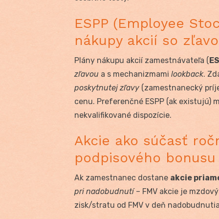
ESPP (Employee Stoc
nákupy akcií so zľav
Plány nákupu akcií zamestnávateľa (
E
zľavou
a s mechanizmami
lookback
. Zd
poskytnutej zľavy
(zamestnanecký príj
cenu. Preferenčné ESPP (ak existujú) m
nekvalifikované dispozície.
Akcie ako súčasť ro
podpisového bonusu
Ak zamestnanec dostane
akcie priam
pri nadobudnutí
– FMV akcie je mzdový 
zisk/stratu od FMV v deň nadobudnutia