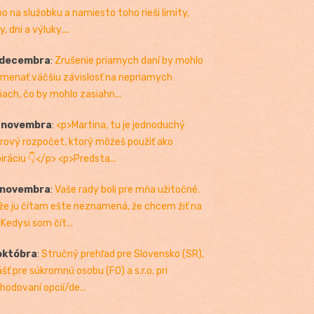
bo na služobku a namiesto toho rieši limity,
, dni a výluky....
 decembra
:
Zrušenie priamych daní by mohlo
menať väčšiu závislosť na nepriamych
iach, čo by mohlo zasiahn...
. novembra
:
<p>Martina, tu je jednoduchý
rový rozpočet, ktorý môžeš použiť ako
piráciu 👇</p> <p>Predsta...
 novembra
:
Vaše rady boli pre mňa užitočné.
 že ju čítam ešte neznamená, že chcem žiť na
 Kedysi som čít...
októbra
:
Stručný prehľad pre Slovensko (SR),
ášť pre súkromnú osobu (FO) a s.r.o. pri
hodovaní opcií/de...