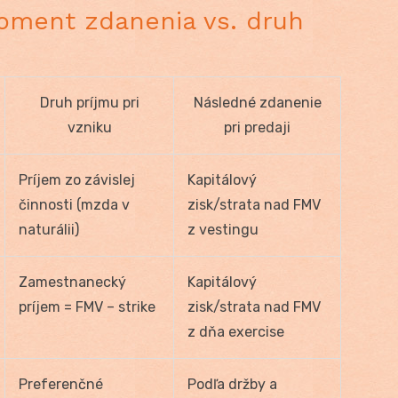
moment zdanenia vs. druh
Druh príjmu pri
Následné zdanenie
vzniku
pri predaji
Príjem zo závislej
Kapitálový
činnosti (mzda v
zisk/strata nad FMV
naturálii)
z vestingu
Zamestnanecký
Kapitálový
príjem = FMV – strike
zisk/strata nad FMV
z dňa exercise
Preferenčné
Podľa držby a