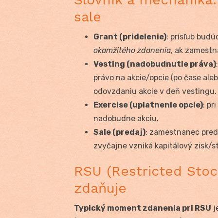
sale
Grant (pridelenie)
: prísľub budú
okamžitého zdanenia
, ak zamestn
Vesting (nadobudnutie práva)
právo na akcie/opcie (po čase ale
odovzdaniu akcie v deň vestingu.
Exercise (uplatnenie opcie)
: p
nadobudne akciu.
Sale (predaj)
: zamestnanec pred
zvyčajne vzniká kapitálový zisk/st
RSU (Restricted Stock
zdaňuje
Typický moment zdanenia pri RSU
j