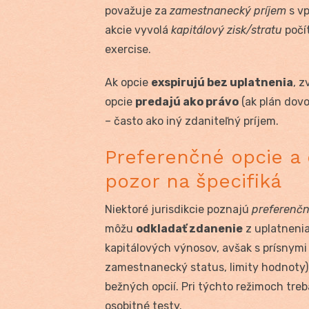
považuje za
zamestnanecký príjem
s vp
akcie vyvolá
kapitálový zisk/stratu
počí
exercise.
Ak opcie
exspirujú bez uplatnenia
, z
opcie
predajú ako právo
(ak plán dovo
– často ako iný zdaniteľný príjem.
Preferenčné opcie a 
pozor na špecifiká
Niektoré jurisdikcie poznajú
preferenčn
môžu
odkladať zdanenie
z uplatnenia
kapitálových výnosov, avšak s prísnymi
zamestnanecký status, limity hodnoty)
bežných opcií. Pri týchto režimoch treb
osobitné testy.