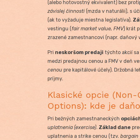
(alebo hotovostný ekvivalent) bez proti
závislej činnosti
(mzda v naturálii), s ú
(ak to vyžaduje miestna legislatíva).
Zá
vestingu (
fair market value, FMV
) krát
zrazené zamestnancovi (napr. daňový wi
Pri
neskoršom predaji
týchto akcií sa
medzi predajnou cenou a FMV v deň ves
cenou
pre kapitálové účely). Držobná le
príjmy.
Klasické opcie (Non-
Options): kde je daň
Pri bežných zamestnaneckých
opciách
uplatnenia (exercise)
.
Základ dane
pre
uplatnenia a strike cenou (tzv.
bargain