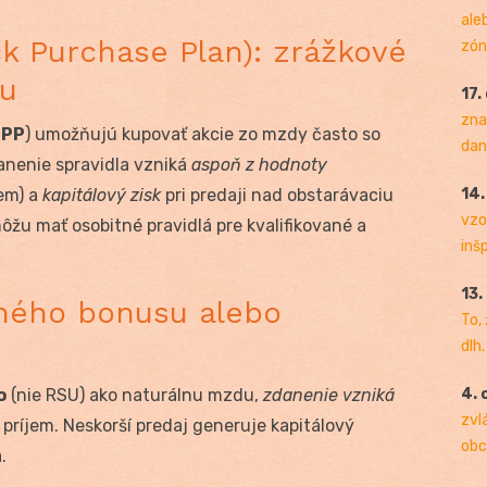
ale
k Purchase Plan): zrážkové
zóny
ou
17.
zna
SPP
) umožňujú kupovať akcie zo mzdy často so
dan
anenie spravidla vzniká
aspoň z hodnoty
em) a
kapitálový zisk
pri predaji nad obstarávaciu
14
vzo
ôžu mať osobitné pravidlá pre kvalifikované a
inš
13.
čného bonusu alebo
To,
dlh.
o
(nie RSU) ako naturálnu mzdu,
zdanenie vzniká
4. 
zvl
príjem. Neskorší predaj generuje kapitálový
obc
.