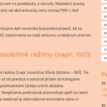
lyvom na preddavky a odvody. Následný predaj
p
taný od obstarávacej ceny rovnej FMV v deň
p
p
vyčajne daň nevzniká (nevznikol príjem). Ak sa
p
lí), zdaňovanie sa riadi zmluvou a lokálnym právom
r
t
osobitné režimy (napr. ISO):
ú
é režimy
(napr.
Incentive Stock Options – ISO
). Tie
P
 až do predaja a posúvať príjem do kategórie
17.
 podmienkami (držba určité obdobie,
vys
. Nesplnenie podmienok premosťuje späť na režim
a d
a sledovať aj
alternatívne minimálne dane
či
17.