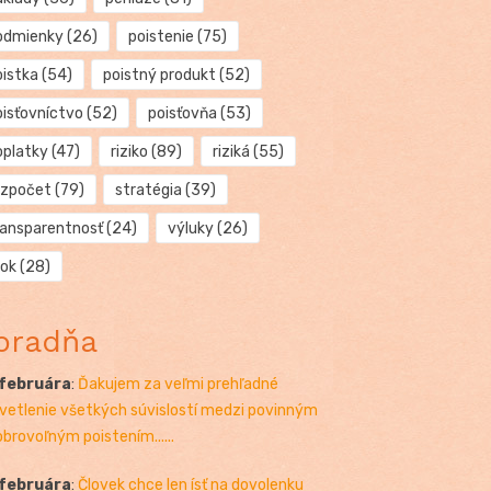
odmienky
(26)
poistenie
(75)
oistka
(54)
poistný produkt
(52)
oisťovníctvo
(52)
poisťovňa
(53)
oplatky
(47)
riziko
(89)
riziká
(55)
ozpočet
(79)
stratégia
(39)
ransparentnosť
(24)
výluky
(26)
rok
(28)
oradňa
 februára
:
Ďakujem za veľmi prehľadné
vetlenie všetkých súvislostí medzi povinným
obrovoľným poistením......
 februára
:
Človek chce len ísť na dovolenku