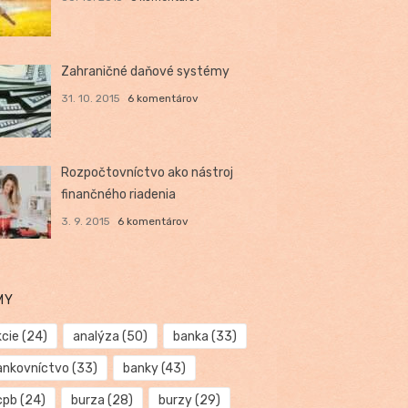
Zahraničné daňové systémy
31. 10. 2015
6 komentárov
Rozpočtovníctvo ako nástroj
finančného riadenia
3. 9. 2015
6 komentárov
MY
kcie
(24)
analýza
(50)
banka
(33)
ankovníctvo
(33)
banky
(43)
cpb
(24)
burza
(28)
burzy
(29)