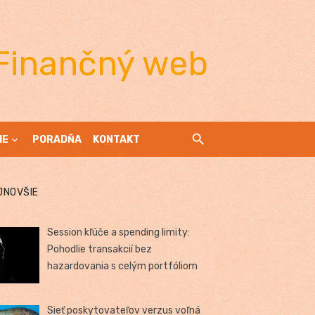
Finančný web
IE
PORADŇA
KONTAKT
JNOVŠIE
Session kľúče a spending limity:
Pohodlie transakcií bez
hazardovania s celým portfóliom
Sieť poskytovateľov verzus voľná