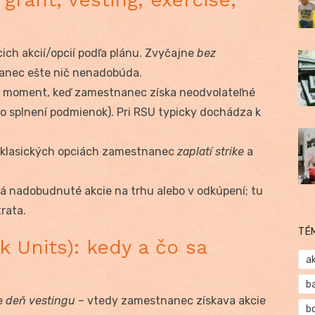
cich akcií/opcií podľa plánu. Zvyčajne
bez
anec ešte nič nenadobúda.
: moment, keď zamestnanec získa neodvolateľné
bo splnení podmienok). Pri RSU typicky dochádza k
ri klasických opciách zamestnanec
zaplatí strike
a
á nadobudnuté akcie na trhu alebo v odkúpení; tu
rata.
TÉ
 Units): kedy a čo sa
a
b
e
deň vestingu
– vtedy zamestnanec získava akcie
b