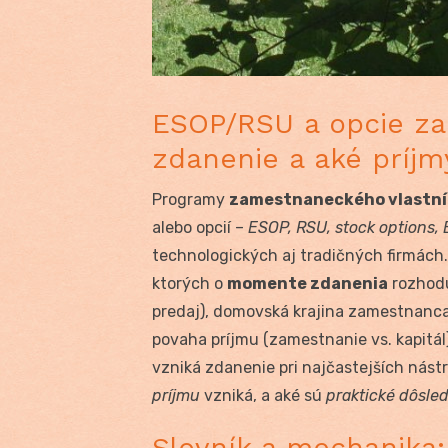
ESOP/RSU a opcie za
zdanenie a aké príjm
Programy
zamestnaneckého vlastníc
alebo opcií –
ESOP, RSU, stock options,
technologických aj tradičných firmách.
ktorých o
momente zdanenia
rozhodu
predaj), domovská krajina zamestnanca
povaha príjmu (zamestnanie vs. kapitál
vzniká zdanenie pri najčastejších nástr
príjmu
vzniká, a aké sú
praktické dôsle
Slovník a mechanika: 