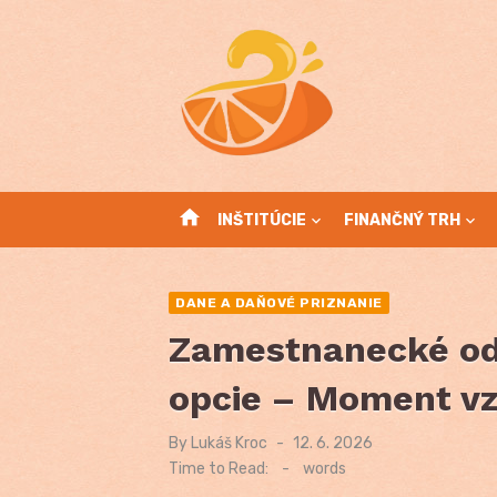
Skip
to
content
home
INŠTITÚCIE
FINANČNÝ TRH
DANE A DAŇOVÉ PRIZNANIE
Zamestnanecké o
opcie – Moment vz
By
Lukáš Kroc
Posted
12. 6. 2026
on
Time to Read:
-
words