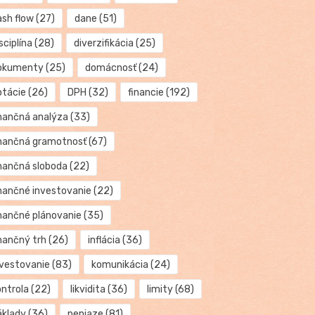
ash flow
(27)
dane
(51)
sciplína
(28)
diverzifikácia
(25)
okumenty
(25)
domácnosť
(24)
otácie
(26)
DPH
(32)
financie
(192)
inančná analýza
(33)
inančná gramotnosť
(67)
inančná sloboda
(22)
inančné investovanie
(22)
inančné plánovanie
(35)
inančný trh
(26)
inflácia
(36)
nvestovanie
(83)
komunikácia
(24)
ontrola
(22)
likvidita
(36)
limity
(68)
áklady
(36)
peniaze
(81)