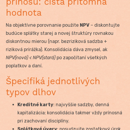
prínosu: čistá prítomná
hodnota
Na objektívne porovnanie použite
NPV
– diskontujte
budúce splátky starej a novej štruktúry rovnakou
diskontnou mierou (napr. bezriziková sadzba +
riziková prirážka). Konsolidácia dáva zmysel, ak
NPV(nová) < NPV(stará)
po započítaní všetkých
poplatkov a daní.
Špecifiká jednotlivých
typov dlhov
Kreditné karty
: najvyššie sadzby, denná
kapitalizácia; konsolidácia takmer vždy prínosná
pri zachovaní disciplíny.
Splátkové úvery
: posudzujte zostatkový úrok