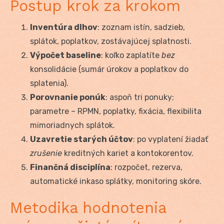
Postup krok za krokom
Inventúra dlhov
: zoznam istín, sadzieb,
splátok, poplatkov, zostávajúcej splatnosti.
Výpočet baseline
: koľko zaplatíte
bez
konsolidácie (sumár úrokov a poplatkov do
splatenia).
Porovnanie ponúk
: aspoň tri ponuky;
parametre – RPMN, poplatky, fixácia, flexibilita
mimoriadnych splátok.
Uzavretie starých účtov
: po vyplatení žiadať
zrušenie
kreditných kariet a kontokorentov.
Finančná disciplína
: rozpočet, rezerva,
automatické inkaso splátky, monitoring skóre.
Metodika hodnotenia