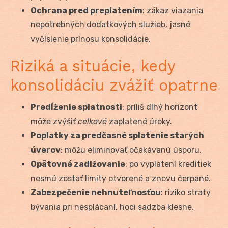
Ochrana pred preplatením
: zákaz viazania
nepotrebných dodatkových služieb, jasné
vyčíslenie prínosu konsolidácie.
Riziká a situácie, kedy
konsolidáciu zvážiť opatrne
Predĺženie splatnosti
: príliš dlhý horizont
môže zvýšiť
celkové
zaplatené úroky.
Poplatky za predčasné splatenie starých
úverov
: môžu eliminovať očakávanú úsporu.
Opätovné zadlžovanie
: po vyplatení kreditiek
nesmú zostať limity otvorené a znovu čerpané.
Zabezpečenie nehnuteľnosťou
: riziko straty
bývania pri nesplácaní, hoci sadzba klesne.