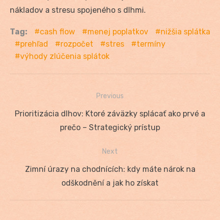
nákladov a stresu spojeného s dlhmi.
Tag:
cash flow
menej poplatkov
nižšia splátka
prehľad
rozpočet
stres
termíny
výhody zlúčenia splátok
Previous
Navigácia
Previous
Prioritizácia dlhov: Ktoré záväzky splácať ako prvé a
v
post:
prečo – Strategický prístup
článku
Next
Next
Zimní úrazy na chodnících: kdy máte nárok na
post:
odškodnění a jak ho získat