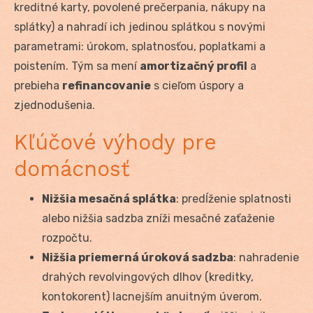
kreditné karty, povolené prečerpania, nákupy na
splátky) a nahradí ich jedinou splátkou s novými
parametrami: úrokom, splatnosťou, poplatkami a
poistením. Tým sa mení
amortizačný profil
a
prebieha
refinancovanie
s cieľom úspory a
zjednodušenia.
Kľúčové výhody pre
domácnosť
Nižšia mesačná splátka
: predĺženie splatnosti
alebo nižšia sadzba zníži mesačné zaťaženie
rozpočtu.
Nižšia priemerná úroková sadzba
: nahradenie
drahých revolvingových dlhov (kreditky,
kontokorent) lacnejším anuitným úverom.