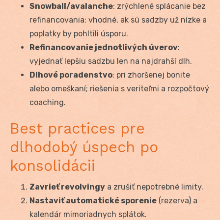
Snowball/avalanche
: zrýchlené splácanie bez
refinancovania; vhodné, ak sú sadzby už nízke a
poplatky by pohltili úsporu.
Refinancovanie jednotlivých úverov
:
vyjednať lepšiu sadzbu len na najdrahší dlh.
Dlhové poradenstvo
: pri zhoršenej bonite
alebo omeškaní; riešenia s veriteľmi a rozpočtový
coaching.
Best practices pre
dlhodobý úspech po
konsolidácii
Zavrieť revolvingy
a zrušiť nepotrebné limity.
Nastaviť automatické sporenie
(rezerva) a
kalendár mimoriadnych splátok.