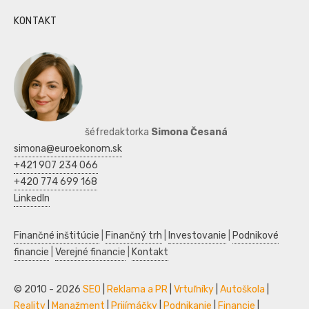
KONTAKT
šéfredaktorka
Simona Česaná
simona@euroekonom.sk
+421 907 234 066
+420 774 699 168
LinkedIn
Finančné inštitúcie
|
Finančný trh
|
Investovanie
|
Podnikové
financie
|
Verejné financie
|
Kontakt
© 2010 - 2026
SEO
|
Reklama a PR
|
Vrtuľníky
|
Autoškola
|
Reality
|
Manažment
|
Prijímáčky
|
Podnikanie
|
Financie
|