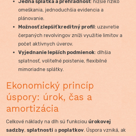
Jedna splátka a prehľadnosť
: nižšie riziko
omeškania, jednoduchšia evidencia a
plánovanie.
Možnosť zlepšiť kreditný profil
: uzavretie
čerpaných revolvingov zníži využitie limitov a
počet aktívnych úverov.
Vyjednanie lepších podmienok
: dlhšia
splatnosť, voliteľné poistenie, flexibilné
mimoriadne splátky.
Ekonomický princíp
úspory: úrok, čas a
amortizácia
Celkové náklady na dlh sú funkciou
úrokovej
sadzby
,
splatnosti
a
poplatkov
. Úspora vzniká, ak