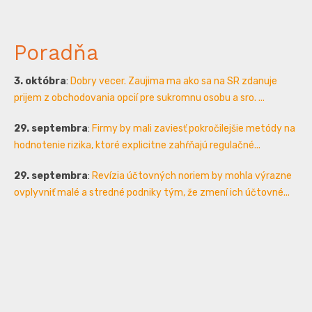
Poradňa
3. októbra
:
Dobry vecer. Zaujima ma ako sa na SR zdanuje
prijem z obchodovania opcií pre sukromnu osobu a sro. ...
29. septembra
:
Firmy by mali zaviesť pokročilejšie metódy na
hodnotenie rizika, ktoré explicitne zahŕňajú regulačné...
29. septembra
:
Revízia účtovných noriem by mohla výrazne
ovplyvniť malé a stredné podniky tým, že zmení ich účtovné...