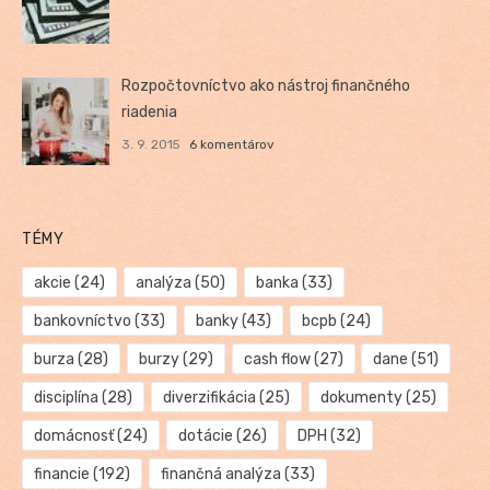
Rozpočtovníctvo ako nástroj finančného
riadenia
3. 9. 2015
6 komentárov
TÉMY
akcie
(24)
analýza
(50)
banka
(33)
bankovníctvo
(33)
banky
(43)
bcpb
(24)
burza
(28)
burzy
(29)
cash flow
(27)
dane
(51)
disciplína
(28)
diverzifikácia
(25)
dokumenty
(25)
domácnosť
(24)
dotácie
(26)
DPH
(32)
financie
(192)
finančná analýza
(33)