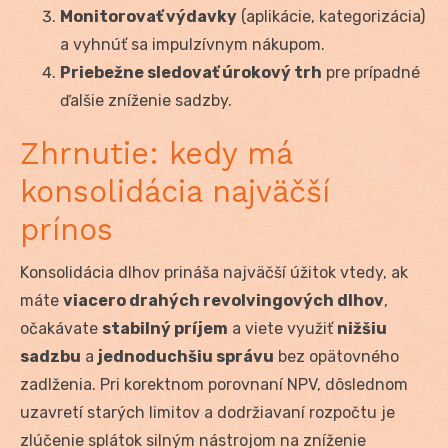
Monitorovať výdavky
(aplikácie, kategorizácia)
a vyhnúť sa impulzívnym nákupom.
Priebežne sledovať úrokový trh
pre prípadné
ďalšie zníženie sadzby.
Zhrnutie: kedy má
konsolidácia najväčší
prínos
Konsolidácia dlhov prináša najväčší úžitok vtedy, ak
máte
viacero drahých revolvingových dlhov
,
očakávate
stabilný príjem
a viete využiť
nižšiu
sadzbu
a
jednoduchšiu správu
bez opätovného
zadlženia. Pri korektnom porovnaní NPV, dôslednom
uzavretí starých limitov a dodržiavaní rozpočtu je
zlúčenie splátok silným nástrojom na zníženie