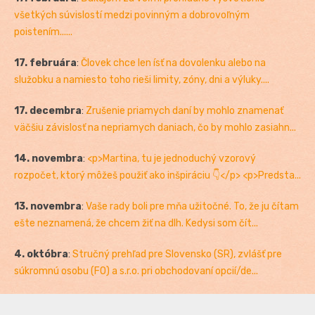
všetkých súvislostí medzi povinným a dobrovoľným
poistením......
17. februára
:
Človek chce len ísť na dovolenku alebo na
služobku a namiesto toho rieši limity, zóny, dni a výluky....
17. decembra
:
Zrušenie priamych daní by mohlo znamenať
väčšiu závislosť na nepriamych daniach, čo by mohlo zasiahn...
14. novembra
:
<p>Martina, tu je jednoduchý vzorový
rozpočet, ktorý môžeš použiť ako inšpiráciu 👇</p> <p>Predsta...
13. novembra
:
Vaše rady boli pre mňa užitočné. To, že ju čítam
ešte neznamená, že chcem žiť na dlh. Kedysi som čít...
4. októbra
:
Stručný prehľad pre Slovensko (SR), zvlášť pre
súkromnú osobu (FO) a s.r.o. pri obchodovaní opcií/de...