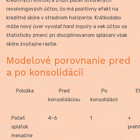
kreditných limitov) a znížiť počet otvorených
revolvingových účtov, čo má pozitívny efekt na
kreditné skóre v strednom horizonte. Krátkodobo
môže nový úver vyvolať
hard inquiry
a vek účtov sa
štatisticky zmení; pri disciplinovanom splácaní však
skóre zvyčajne rastie.
Modelové porovnanie pred
a po konsolidácii
Položka
Pred
Po
E
konsolidáciou
konsolidácii
Počet
4–6
1
+
splátok
preh
mesačne