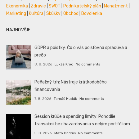
Ekonomika
|
Zdravie
|
SWOT
|
Podnikateľský plán
|
Manažment
|
Marketing
|
Kultúra
|
Skúšky
|
Obchod
|
Dovolenka
NAJNOVŠIE
GDPR a poistky: Čo o vás poisťovňa spracúva a
prečo
8. 8. 2026
Lukáš Kroc
No comments
Peňažný trh: Nástroje krátkodobého
financovania
7. 8. 2026
Tomáš Hudák
No comments
Session kľúče a spending limity: Pohodlie
transakcií bez hazardovania s celým portfóliom
5. 8. 2026
Mato Ondrus
No comments