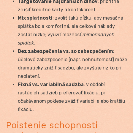
Targetovanie najdrahších dlhov
: prioritne
zrušiť kreditné karty a kontokorent.
Mix splatnosti
: zvoliť takú dĺžku, aby mesačná
splátka bola komfortná, ale celkové náklady
zostať nízke; využiť možnosť
mimoriadnych
splátok
.
Bez zabezpečenia vs. so zabezpečením
:
účelové zabezpečenie (napr. nehnuteľnosť) môže
dramaticky znížiť sadzbu, ale zvyšuje riziko pri
neplatení.
Fixná vs. variabilná sadzba
: v období
rastúcich sadzieb preferovať fixáciu, pri
očakávanom poklese zvážiť variabil alebo kratšiu
fixáciu.
Poistenie schopnosti