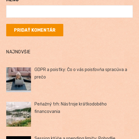
NAJNOVŠIE
GDPR a poistky: Čo o vás poisťovňa spracúva a
prečo
Peňažný trh: Nástroje krátkodobého
financovania
Session kľúče a spending limity: Pohodlie