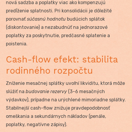
nová sadzba a poplatky viac ako kompenzujú
predĺženie splatnosti. Pri konsolidácii je dôležité
porovnať
súčasnú hodnotu
budúcich splátok
(diskontovanie) a nezabudnúť na jednorazové
poplatky za poskytnutie, predčasné splatenie a
poistenia.
Cash-flow efekt: stabilita
rodinného rozpočtu
Zníženie mesačnej splátky uvoľní likviditu, ktorá môže
slúžiť na
budovanie rezervy
(3–6 mesačných
výdavkov), prípadne na urýchlené mimoriadne splátky.
Stabilnejší cash-flow znižuje pravdepodobnosť
omeškania a sekundárnych nákladov (penále,
poplatky, negatívne zápisy).