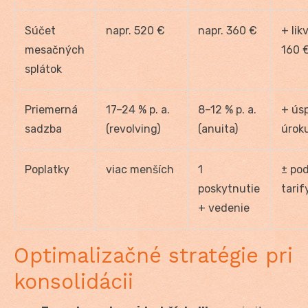
Súčet
napr. 520 €
napr. 360 €
+ lik
mesačných
160 
splátok
Priemerná
17–24 % p. a.
8–12 % p. a.
+ ús
sadzba
(revolving)
(anuita)
úrok
Poplatky
viac menších
1
± pod
poskytnutie
tarif
+ vedenie
Optimalizačné stratégie pri
konsolidácii