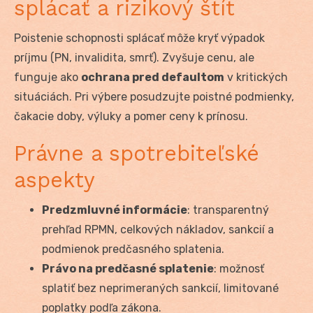
splácať a rizikový štít
Poistenie schopnosti splácať môže kryť výpadok
príjmu (PN, invalidita, smrť). Zvyšuje cenu, ale
funguje ako
ochrana pred defaultom
v kritických
situáciách. Pri výbere posudzujte poistné podmienky,
čakacie doby, výluky a pomer ceny k prínosu.
Právne a spotrebiteľské
aspekty
Predzmluvné informácie
: transparentný
prehľad RPMN, celkových nákladov, sankcií a
podmienok predčasného splatenia.
Právo na predčasné splatenie
: možnosť
splatiť bez neprimeraných sankcií, limitované
poplatky podľa zákona.