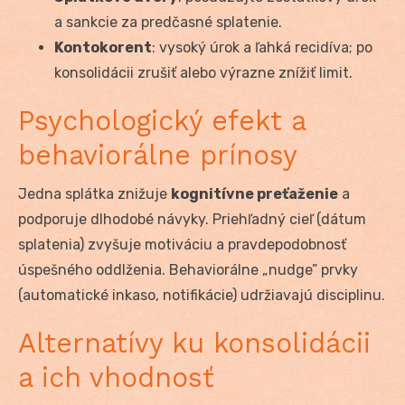
a sankcie za predčasné splatenie.
Kontokorent
: vysoký úrok a ľahká recidíva; po
konsolidácii zrušiť alebo výrazne znížiť limit.
Psychologický efekt a
behaviorálne prínosy
Jedna splátka znižuje
kognitívne preťaženie
a
podporuje dlhodobé návyky. Priehľadný cieľ (dátum
splatenia) zvyšuje motiváciu a pravdepodobnosť
úspešného oddlženia. Behaviorálne „nudge” prvky
(automatické inkaso, notifikácie) udržiavajú disciplinu.
Alternatívy ku konsolidácii
a ich vhodnosť