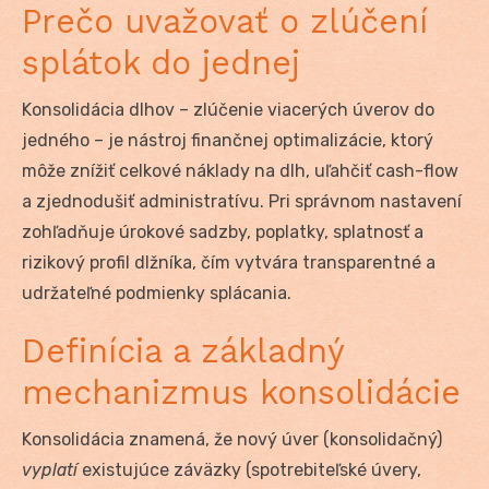
Prečo uvažovať o zlúčení
splátok do jednej
Konsolidácia dlhov – zlúčenie viacerých úverov do
jedného – je nástroj finančnej optimalizácie, ktorý
môže znížiť celkové náklady na dlh, uľahčiť cash-flow
a zjednodušiť administratívu. Pri správnom nastavení
zohľadňuje úrokové sadzby, poplatky, splatnosť a
rizikový profil dlžníka, čím vytvára transparentné a
udržateľné podmienky splácania.
Definícia a základný
mechanizmus konsolidácie
Konsolidácia znamená, že nový úver (konsolidačný)
vyplatí
existujúce záväzky (spotrebiteľské úvery,