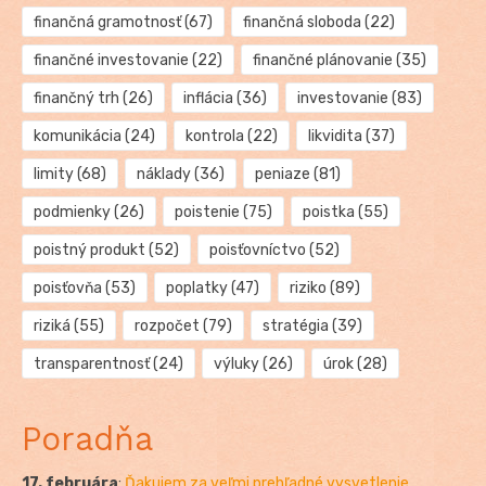
finančná gramotnosť
(67)
finančná sloboda
(22)
finančné investovanie
(22)
finančné plánovanie
(35)
finančný trh
(26)
inflácia
(36)
investovanie
(83)
komunikácia
(24)
kontrola
(22)
likvidita
(37)
limity
(68)
náklady
(36)
peniaze
(81)
podmienky
(26)
poistenie
(75)
poistka
(55)
poistný produkt
(52)
poisťovníctvo
(52)
poisťovňa
(53)
poplatky
(47)
riziko
(89)
riziká
(55)
rozpočet
(79)
stratégia
(39)
transparentnosť
(24)
výluky
(26)
úrok
(28)
Poradňa
17. februára
:
Ďakujem za veľmi prehľadné vysvetlenie