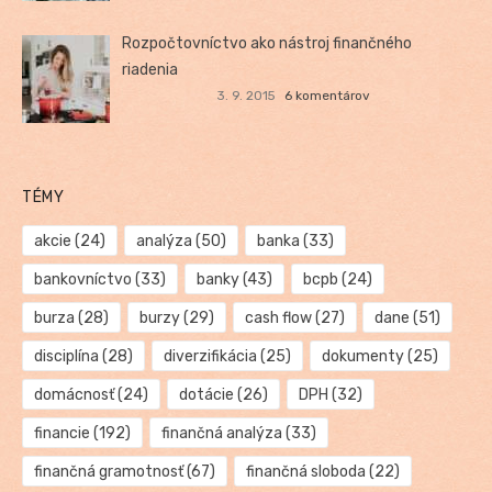
Rozpočtovníctvo ako nástroj finančného
riadenia
3. 9. 2015
6 komentárov
TÉMY
akcie
(24)
analýza
(50)
banka
(33)
bankovníctvo
(33)
banky
(43)
bcpb
(24)
burza
(28)
burzy
(29)
cash flow
(27)
dane
(51)
disciplína
(28)
diverzifikácia
(25)
dokumenty
(25)
domácnosť
(24)
dotácie
(26)
DPH
(32)
financie
(192)
finančná analýza
(33)
finančná gramotnosť
(67)
finančná sloboda
(22)