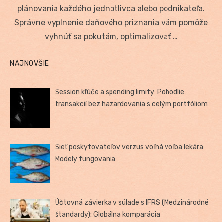
plánovania každého jednotlivca alebo podnikateľa.
Správne vyplnenie daňového priznania vám pomôže
vyhnúť sa pokutám, optimalizovať …
NAJNOVŠIE
Session kľúče a spending limity: Pohodlie
transakcií bez hazardovania s celým portfóliom
Sieť poskytovateľov verzus voľná voľba lekára:
Modely fungovania
Účtovná závierka v súlade s IFRS (Medzinárodné
štandardy): Globálna komparácia