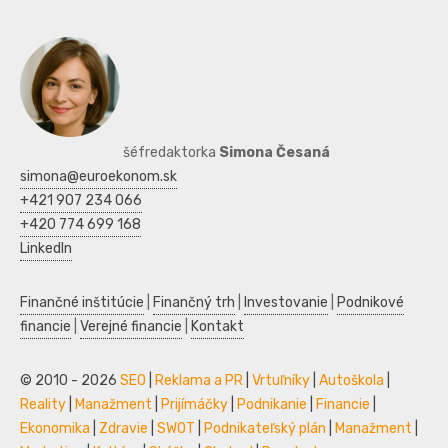
šéfredaktorka
Simona Česaná
simona@euroekonom.sk
+421 907 234 066
+420 774 699 168
LinkedIn
Finančné inštitúcie
|
Finančný trh
|
Investovanie
|
Podnikové
financie
|
Verejné financie
|
Kontakt
© 2010 - 2026
SEO
|
Reklama a PR
|
Vrtuľníky
|
Autoškola
|
Reality
|
Manažment
|
Prijímáčky
|
Podnikanie
|
Financie
|
Ekonomika
|
Zdravie
|
SWOT
|
Podnikateľský plán
|
Manažment
|