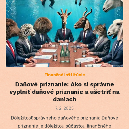
Finančné inštitúcie
Daňové priznanie: Ako si správne
vyplniť daňové priznanie a ušetriť na
daniach
Posted
7. 2. 2025
on
Dôležitosť správneho daňového priznania Daňové
priznanie je dôležitou súčasťou finančného