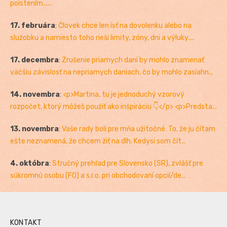
poistením......
17. februára
:
Človek chce len ísť na dovolenku alebo na
služobku a namiesto toho rieši limity, zóny, dni a výluky....
17. decembra
:
Zrušenie priamych daní by mohlo znamenať
väčšiu závislosť na nepriamych daniach, čo by mohlo zasiahn...
14. novembra
:
<p>Martina, tu je jednoduchý vzorový
rozpočet, ktorý môžeš použiť ako inšpiráciu 👇</p> <p>Predsta...
13. novembra
:
Vaše rady boli pre mňa užitočné. To, že ju čítam
ešte neznamená, že chcem žiť na dlh. Kedysi som čít...
4. októbra
:
Stručný prehľad pre Slovensko (SR), zvlášť pre
súkromnú osobu (FO) a s.r.o. pri obchodovaní opcií/de...
KONTAKT