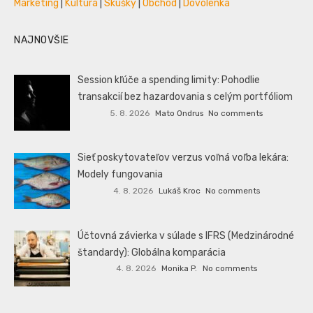
Marketing
|
Kultúra
|
Skúšky
|
Obchod
|
Dovolenka
NAJNOVŠIE
Session kľúče a spending limity: Pohodlie
transakcií bez hazardovania s celým portfóliom
5. 8. 2026
Mato Ondrus
No comments
Sieť poskytovateľov verzus voľná voľba lekára:
Modely fungovania
4. 8. 2026
Lukáš Kroc
No comments
Účtovná závierka v súlade s IFRS (Medzinárodné
štandardy): Globálna komparácia
4. 8. 2026
Monika P.
No comments