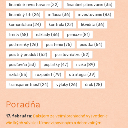
finančné investovanie
(22)
finančné plánovanie
(35)
finančný trh
(26)
inflácia
(36)
investovanie
(83)
komunikácia
(24)
kontrola
(22)
likvidita
(36)
limity
(68)
náklady
(36)
peniaze
(81)
podmienky
(26)
poistenie
(75)
poistka
(54)
poistný produkt
(52)
poisťovníctvo
(52)
poisťovňa
(53)
poplatky
(47)
riziko
(89)
riziká
(55)
rozpočet
(79)
stratégia
(39)
transparentnosť
(24)
výluky
(26)
úrok
(28)
Poradňa
17. februára
:
Ďakujem za veľmi prehľadné vysvetlenie
všetkých súvislostí medzi povinným a dobrovoľným