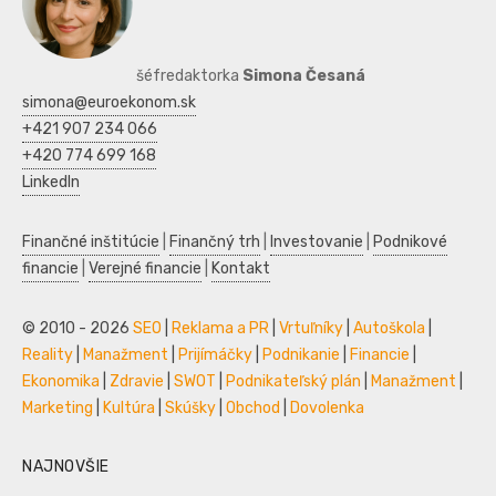
šéfredaktorka
Simona Česaná
simona@euroekonom.sk
+421 907 234 066
+420 774 699 168
LinkedIn
Finančné inštitúcie
|
Finančný trh
|
Investovanie
|
Podnikové
financie
|
Verejné financie
|
Kontakt
© 2010 - 2026
SEO
|
Reklama a PR
|
Vrtuľníky
|
Autoškola
|
Reality
|
Manažment
|
Prijímáčky
|
Podnikanie
|
Financie
|
Ekonomika
|
Zdravie
|
SWOT
|
Podnikateľský plán
|
Manažment
|
Marketing
|
Kultúra
|
Skúšky
|
Obchod
|
Dovolenka
NAJNOVŠIE