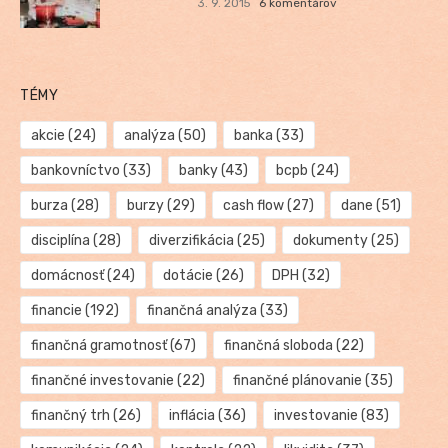
3. 9. 2015
6 komentárov
TÉMY
akcie
(24)
analýza
(50)
banka
(33)
bankovníctvo
(33)
banky
(43)
bcpb
(24)
burza
(28)
burzy
(29)
cash flow
(27)
dane
(51)
disciplína
(28)
diverzifikácia
(25)
dokumenty
(25)
domácnosť
(24)
dotácie
(26)
DPH
(32)
financie
(192)
finančná analýza
(33)
finančná gramotnosť
(67)
finančná sloboda
(22)
finančné investovanie
(22)
finančné plánovanie
(35)
finančný trh
(26)
inflácia
(36)
investovanie
(83)