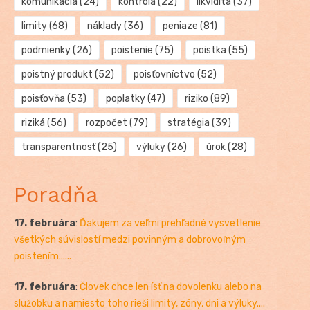
komunikácia
(24)
kontrola
(22)
likvidita
(37)
limity
(68)
náklady
(36)
peniaze
(81)
podmienky
(26)
poistenie
(75)
poistka
(55)
poistný produkt
(52)
poisťovníctvo
(52)
poisťovňa
(53)
poplatky
(47)
riziko
(89)
riziká
(56)
rozpočet
(79)
stratégia
(39)
transparentnosť
(25)
výluky
(26)
úrok
(28)
Poradňa
17. februára
:
Ďakujem za veľmi prehľadné vysvetlenie
všetkých súvislostí medzi povinným a dobrovoľným
poistením......
17. februára
:
Človek chce len ísť na dovolenku alebo na
služobku a namiesto toho rieši limity, zóny, dni a výluky....