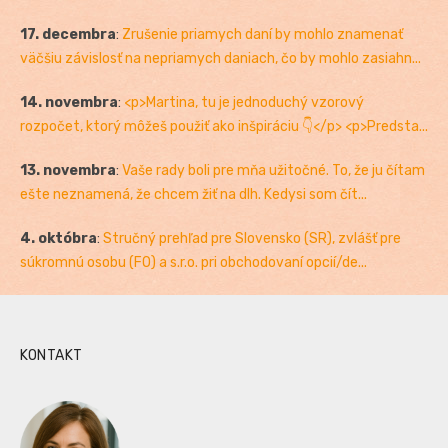
17. decembra
:
Zrušenie priamych daní by mohlo znamenať
väčšiu závislosť na nepriamych daniach, čo by mohlo zasiahn...
14. novembra
:
<p>Martina, tu je jednoduchý vzorový
rozpočet, ktorý môžeš použiť ako inšpiráciu 👇</p> <p>Predsta...
13. novembra
:
Vaše rady boli pre mňa užitočné. To, že ju čítam
ešte neznamená, že chcem žiť na dlh. Kedysi som čít...
4. októbra
:
Stručný prehľad pre Slovensko (SR), zvlášť pre
súkromnú osobu (FO) a s.r.o. pri obchodovaní opcií/de...
KONTAKT