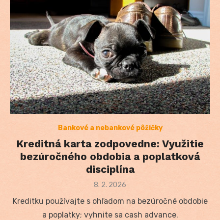
Bankové a nebankové pôžičky
Kreditná karta zodpovedne: Využitie
bezúročného obdobia a poplatková
disciplína
Posted
8. 2. 2026
on
Kreditku používajte s ohľadom na bezúročné obdobie
a poplatky; vyhnite sa cash advance.