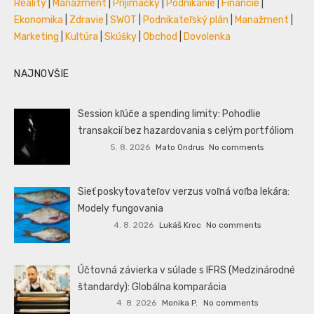
Reality
|
Manažment
|
Prijímáčky
|
Podnikanie
|
Financie
|
Ekonomika
|
Zdravie
|
SWOT
|
Podnikateľský plán
|
Manažment
|
Marketing
|
Kultúra
|
Skúšky
|
Obchod
|
Dovolenka
NAJNOVŠIE
Session kľúče a spending limity: Pohodlie
transakcií bez hazardovania s celým portfóliom
5. 8. 2026
Mato Ondrus
No comments
Sieť poskytovateľov verzus voľná voľba lekára:
Modely fungovania
4. 8. 2026
Lukáš Kroc
No comments
Účtovná závierka v súlade s IFRS (Medzinárodné
štandardy): Globálna komparácia
4. 8. 2026
Monika P.
No comments