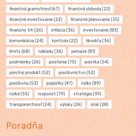
finančná gramotnosť
(67)
finančná sloboda
(22)
finančné investovanie
(22)
finančné plánovanie
(35)
finančný trh
(26)
inflácia
(36)
investovanie
(83)
komunikácia
(24)
kontrola
(22)
likvidita
(36)
limity
(68)
náklady
(36)
peniaze
(81)
podmienky
(26)
poistenie
(75)
poistka
(54)
poistný produkt
(52)
poisťovníctvo
(52)
poisťovňa
(53)
poplatky
(47)
riziko
(89)
riziká
(55)
rozpočet
(79)
stratégia
(39)
transparentnosť
(24)
výluky
(26)
úrok
(28)
Poradňa