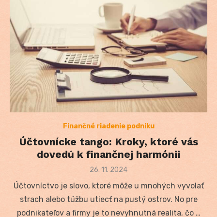
Finančné riadenie podniku
Účtovnícke tango: Kroky, ktoré vás
dovedú k finančnej harmónii
Posted
26. 11. 2024
on
Účtovníctvo je slovo, ktoré môže u mnohých vyvolať
strach alebo túžbu utiecť na pustý ostrov. No pre
podnikateľov a firmy je to nevyhnutná realita, čo …