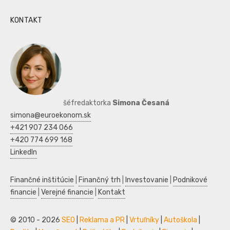
KONTAKT
šéfredaktorka
Simona Česaná
simona@euroekonom.sk
+421 907 234 066
+420 774 699 168
LinkedIn
Finančné inštitúcie
|
Finančný trh
|
Investovanie
|
Podnikové
financie
|
Verejné financie
|
Kontakt
© 2010 - 2026
SEO
|
Reklama a PR
|
Vrtuľníky
|
Autoškola
|