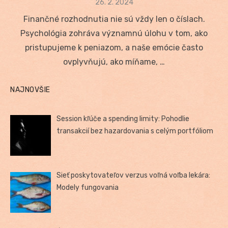
Posted
26. 2. 2024
on
Finančné rozhodnutia nie sú vždy len o číslach.
Psychológia zohráva významnú úlohu v tom, ako
pristupujeme k peniazom, a naše emócie často
ovplyvňujú, ako míňame, …
NAJNOVŠIE
Session kľúče a spending limity: Pohodlie
transakcií bez hazardovania s celým portfóliom
Sieť poskytovateľov verzus voľná voľba lekára:
Modely fungovania