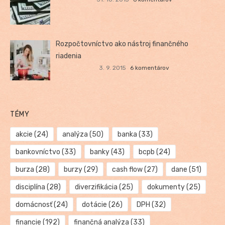
Rozpočtovníctvo ako nástroj finančného
riadenia
3. 9. 2015
6 komentárov
TÉMY
akcie
(24)
analýza
(50)
banka
(33)
bankovníctvo
(33)
banky
(43)
bcpb
(24)
burza
(28)
burzy
(29)
cash flow
(27)
dane
(51)
disciplína
(28)
diverzifikácia
(25)
dokumenty
(25)
domácnosť
(24)
dotácie
(26)
DPH
(32)
financie
(192)
finančná analýza
(33)