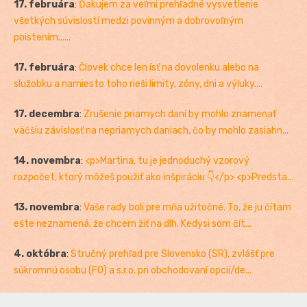
17. februára
:
Ďakujem za veľmi prehľadné vysvetlenie
všetkých súvislostí medzi povinným a dobrovoľným
poistením......
17. februára
:
Človek chce len ísť na dovolenku alebo na
služobku a namiesto toho rieši limity, zóny, dni a výluky....
17. decembra
:
Zrušenie priamych daní by mohlo znamenať
väčšiu závislosť na nepriamych daniach, čo by mohlo zasiahn...
14. novembra
:
<p>Martina, tu je jednoduchý vzorový
rozpočet, ktorý môžeš použiť ako inšpiráciu 👇</p> <p>Predsta...
13. novembra
:
Vaše rady boli pre mňa užitočné. To, že ju čítam
ešte neznamená, že chcem žiť na dlh. Kedysi som čít...
4. októbra
:
Stručný prehľad pre Slovensko (SR), zvlášť pre
súkromnú osobu (FO) a s.r.o. pri obchodovaní opcií/de...