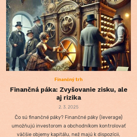
Finančný trh
Finančná páka: Zvyšovanie zisku, ale
aj rizika
Posted
2. 3. 2025
on
Čo sú finančné páky? Finančné páky (leverage)
umožňujú investorom a obchodníkom kontrolovať
väčšie objemy kapitálu, než majú k dispozícii,