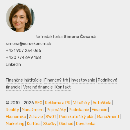
šéfredaktorka
Simona Česaná
simona@euroekonom.sk
+421 907 234 066
+420 774 699 168
LinkedIn
Finančné inštitúcie
|
Finančný trh
|
Investovanie
|
Podnikové
financie
|
Verejné financie
|
Kontakt
© 2010 - 2026
SEO
|
Reklama a PR
|
Vrtuľníky
|
Autoškola
|
Reality
|
Manažment
|
Prijímáčky
|
Podnikanie
|
Financie
|
Ekonomika
|
Zdravie
|
SWOT
|
Podnikateľský plán
|
Manažment
|
Marketing
|
Kultúra
|
Skúšky
|
Obchod
|
Dovolenka