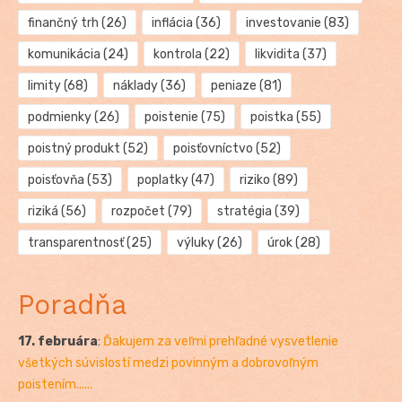
finančný trh
(26)
inflácia
(36)
investovanie
(83)
komunikácia
(24)
kontrola
(22)
likvidita
(37)
limity
(68)
náklady
(36)
peniaze
(81)
podmienky
(26)
poistenie
(75)
poistka
(55)
poistný produkt
(52)
poisťovníctvo
(52)
poisťovňa
(53)
poplatky
(47)
riziko
(89)
riziká
(56)
rozpočet
(79)
stratégia
(39)
transparentnosť
(25)
výluky
(26)
úrok
(28)
Poradňa
17. februára
:
Ďakujem za veľmi prehľadné vysvetlenie
všetkých súvislostí medzi povinným a dobrovoľným
poistením......