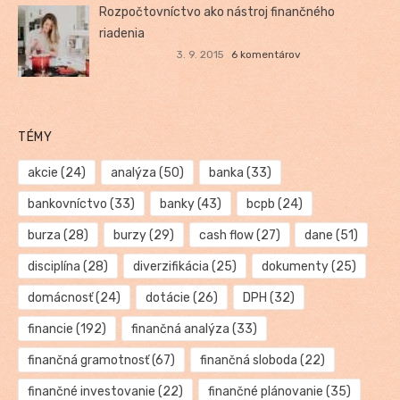
Rozpočtovníctvo ako nástroj finančného
riadenia
3. 9. 2015
6 komentárov
TÉMY
akcie
(24)
analýza
(50)
banka
(33)
bankovníctvo
(33)
banky
(43)
bcpb
(24)
burza
(28)
burzy
(29)
cash flow
(27)
dane
(51)
disciplína
(28)
diverzifikácia
(25)
dokumenty
(25)
domácnosť
(24)
dotácie
(26)
DPH
(32)
financie
(192)
finančná analýza
(33)
finančná gramotnosť
(67)
finančná sloboda
(22)
finančné investovanie
(22)
finančné plánovanie
(35)