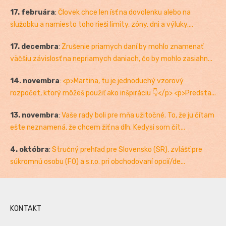
17. februára
:
Človek chce len ísť na dovolenku alebo na
služobku a namiesto toho rieši limity, zóny, dni a výluky....
17. decembra
:
Zrušenie priamych daní by mohlo znamenať
väčšiu závislosť na nepriamych daniach, čo by mohlo zasiahn...
14. novembra
:
<p>Martina, tu je jednoduchý vzorový
rozpočet, ktorý môžeš použiť ako inšpiráciu 👇</p> <p>Predsta...
13. novembra
:
Vaše rady boli pre mňa užitočné. To, že ju čítam
ešte neznamená, že chcem žiť na dlh. Kedysi som čít...
4. októbra
:
Stručný prehľad pre Slovensko (SR), zvlášť pre
súkromnú osobu (FO) a s.r.o. pri obchodovaní opcií/de...
KONTAKT