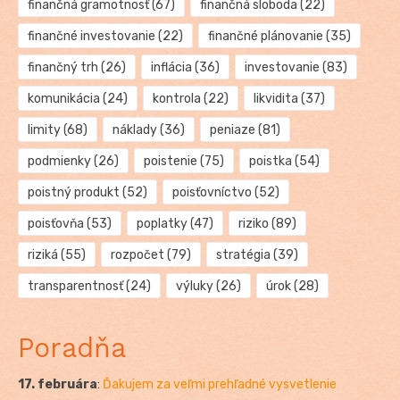
finančná gramotnosť
(67)
finančná sloboda
(22)
finančné investovanie
(22)
finančné plánovanie
(35)
finančný trh
(26)
inflácia
(36)
investovanie
(83)
komunikácia
(24)
kontrola
(22)
likvidita
(37)
limity
(68)
náklady
(36)
peniaze
(81)
podmienky
(26)
poistenie
(75)
poistka
(54)
poistný produkt
(52)
poisťovníctvo
(52)
poisťovňa
(53)
poplatky
(47)
riziko
(89)
riziká
(55)
rozpočet
(79)
stratégia
(39)
transparentnosť
(24)
výluky
(26)
úrok
(28)
Poradňa
17. februára
:
Ďakujem za veľmi prehľadné vysvetlenie