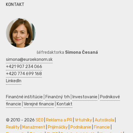
KONTAKT
šéfredaktorka
Simona Česaná
simona@euroekonom.sk
+421 907 234 066
+420 774 699 168
LinkedIn
Finančné inštitúcie
|
Finančný trh
|
Investovanie
|
Podnikové
financie
|
Verejné financie
|
Kontakt
© 2010 - 2026
SEO
|
Reklama a PR
|
Vrtuľníky
|
Autoškola
|
Reality
|
Manažment
|
Prijímáčky
|
Podnikanie
|
Financie
|