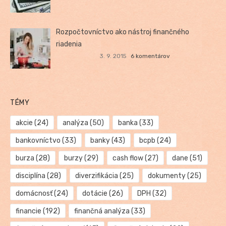
Rozpočtovníctvo ako nástroj finančného
riadenia
3. 9. 2015
6 komentárov
TÉMY
akcie
(24)
analýza
(50)
banka
(33)
bankovníctvo
(33)
banky
(43)
bcpb
(24)
burza
(28)
burzy
(29)
cash flow
(27)
dane
(51)
disciplína
(28)
diverzifikácia
(25)
dokumenty
(25)
domácnosť
(24)
dotácie
(26)
DPH
(32)
financie
(192)
finančná analýza
(33)