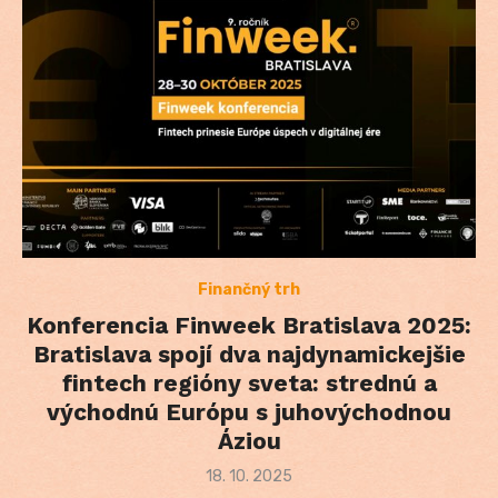
Finančný trh
Konferencia Finweek Bratislava 2025:
Bratislava spojí dva najdynamickejšie
fintech regióny sveta: strednú a
východnú Európu s juhovýchodnou
Áziou
Posted
18. 10. 2025
on