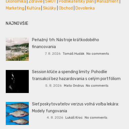
Ekonomika
|
Zdravie
|
SWOT
|
Podnikateľský plán
|
Manažment
|
Marketing
|
Kultúra
|
Skúšky
|
Obchod
|
Dovolenka
NAJNOVŠIE
Peňažný trh: Nástroje krátkodobého
financovania
7. 8. 2026
Tomáš Hudák
No comments
Session kľúče a spending limity: Pohodlie
transakcií bez hazardovania s celým portfóliom
5. 8. 2026
Mato Ondrus
No comments
Sieť poskytovateľov verzus voľná voľba lekára:
Modely fungovania
4. 8. 2026
Lukáš Kroc
No comments