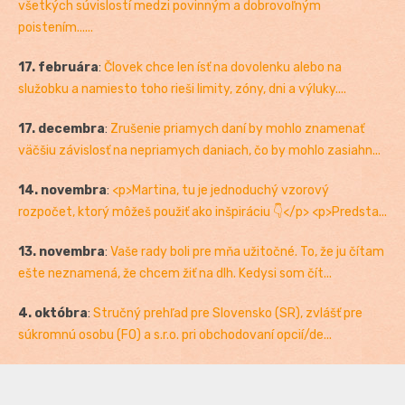
všetkých súvislostí medzi povinným a dobrovoľným
poistením......
17. februára
:
Človek chce len ísť na dovolenku alebo na
služobku a namiesto toho rieši limity, zóny, dni a výluky....
17. decembra
:
Zrušenie priamych daní by mohlo znamenať
väčšiu závislosť na nepriamych daniach, čo by mohlo zasiahn...
14. novembra
:
<p>Martina, tu je jednoduchý vzorový
rozpočet, ktorý môžeš použiť ako inšpiráciu 👇</p> <p>Predsta...
13. novembra
:
Vaše rady boli pre mňa užitočné. To, že ju čítam
ešte neznamená, že chcem žiť na dlh. Kedysi som čít...
4. októbra
:
Stručný prehľad pre Slovensko (SR), zvlášť pre
súkromnú osobu (FO) a s.r.o. pri obchodovaní opcií/de...