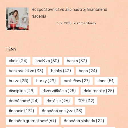
Rozpočtovníctvo ako nástroj finančného
riadenia
3. 9. 2015
6 komentárov
TÉMY
akcie
(24)
analýza
(50)
banka
(33)
bankovníctvo
(33)
banky
(43)
bcpb
(24)
burza
(28)
burzy
(29)
cash flow
(27)
dane
(51)
disciplína
(28)
diverzifikácia
(25)
dokumenty
(25)
domácnosť
(24)
dotácie
(26)
DPH
(32)
financie
(192)
finančná analýza
(33)
finančná gramotnosť
(67)
finančná sloboda
(22)