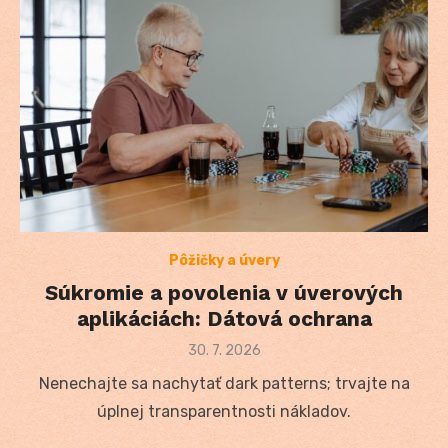
Pôžičky a úvery
Súkromie a povolenia v úverových
aplikáciách: Dátová ochrana
Posted
30. 7. 2026
on
Nenechajte sa nachytať dark patterns; trvajte na
úplnej transparentnosti nákladov.