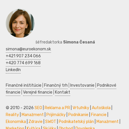
šéfredaktorka
Simona Česaná
simona@euroekonom.sk
+421 907 234 066
+420 774 699 168
LinkedIn
Finančné inštitúcie
|
Finančný trh
|
Investovanie
|
Podnikové
financie
|
Verejné financie
|
Kontakt
© 2010 - 2026
SEO
|
Reklama a PR
|
Vrtuľníky
|
Autoškola
|
Reality
|
Manažment
|
Prijímáčky
|
Podnikanie
|
Financie
|
Ekonomika
|
Zdravie
|
SWOT
|
Podnikateľský plán
|
Manažment
|
Marketing
|
Kultúra
|
Skúšky
|
Obchod
|
Dovolenka