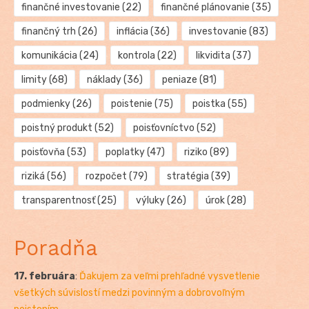
finančné investovanie
(22)
finančné plánovanie
(35)
finančný trh
(26)
inflácia
(36)
investovanie
(83)
komunikácia
(24)
kontrola
(22)
likvidita
(37)
limity
(68)
náklady
(36)
peniaze
(81)
podmienky
(26)
poistenie
(75)
poistka
(55)
poistný produkt
(52)
poisťovníctvo
(52)
poisťovňa
(53)
poplatky
(47)
riziko
(89)
riziká
(56)
rozpočet
(79)
stratégia
(39)
transparentnosť
(25)
výluky
(26)
úrok
(28)
Poradňa
17. februára
:
Ďakujem za veľmi prehľadné vysvetlenie
všetkých súvislostí medzi povinným a dobrovoľným