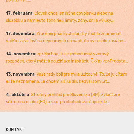
poistením......
17. februára
:
Človek chce len ísť na dovolenku alebo na
služobku a namiesto toho rieši limity, zóny, dni a výluky....
17. decembra
:
Zrušenie priamych daní by mohlo znamenať
väčšiu závislosť na nepriamych daniach, čo by mohlo zasiahn...
14. novembra
:
<p>Martina, tu je jednoduchý vzorový
rozpočet, ktorý môžeš použiť ako inšpiráciu 👇</p> <p>Predsta...
13. novembra
:
Vaše rady boli pre mňa užitočné. To, že ju čítam
ešte neznamená, že chcem žiť na dlh. Kedysi som čít...
4. októbra
:
Stručný prehľad pre Slovensko (SR), zvlášť pre
súkromnú osobu (FO) a s.r.o. pri obchodovaní opcií/de...
KONTAKT