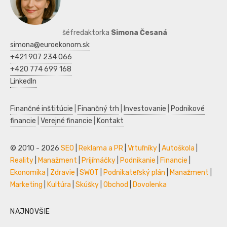
šéfredaktorka
Simona Česaná
simona@euroekonom.sk
+421 907 234 066
+420 774 699 168
LinkedIn
Finančné inštitúcie
|
Finančný trh
|
Investovanie
|
Podnikové
financie
|
Verejné financie
|
Kontakt
© 2010 - 2026
SEO
|
Reklama a PR
|
Vrtuľníky
|
Autoškola
|
Reality
|
Manažment
|
Prijímáčky
|
Podnikanie
|
Financie
|
Ekonomika
|
Zdravie
|
SWOT
|
Podnikateľský plán
|
Manažment
|
Marketing
|
Kultúra
|
Skúšky
|
Obchod
|
Dovolenka
NAJNOVŠIE