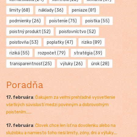
limity
(68)
náklady
(36)
peniaze
(81)
podmienky
(26)
poistenie
(75)
poistka
(55)
poistný produkt
(52)
poisťovníctvo
(52)
poisťovňa
(53)
poplatky
(47)
riziko
(89)
riziká
(55)
rozpočet
(79)
stratégia
(39)
transparentnosť
(25)
výluky
(26)
úrok
(28)
Poradňa
17. februára
:
Ďakujem za veľmi prehľadné vysvetlenie
všetkých súvislostí medzi povinným a dobrovoľným
poistením......
17. februára
:
Človek chce len ísť na dovolenku alebo na
služobku a namiesto toho rieši limity, zóny, dni a výluky....