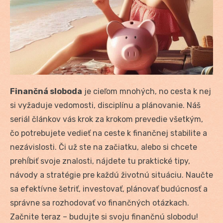
Finančná sloboda
je cieľom mnohých, no cesta k nej
si vyžaduje vedomosti, disciplínu a plánovanie. Náš
seriál článkov vás krok za krokom prevedie všetkým,
čo potrebujete vedieť na ceste k finančnej stabilite a
nezávislosti. Či už ste na začiatku, alebo si chcete
prehĺbiť svoje znalosti, nájdete tu praktické tipy,
návody a stratégie pre každú životnú situáciu. Naučte
sa efektívne šetriť, investovať, plánovať budúcnosť a
správne sa rozhodovať vo finančných otázkach.
Začnite teraz – budujte si svoju finančnú slobodu!