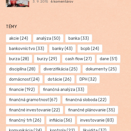
3. 9. 2015
6 komentárov
TÉMY
akcie
(24)
analýza
(50)
banka
(33)
bankovníctvo
(33)
banky
(43)
bcpb
(24)
burza
(28)
burzy
(29)
cash flow
(27)
dane
(51)
disciplína
(28)
diverzifikácia
(25)
dokumenty
(25)
domácnosť
(24)
dotácie
(26)
DPH
(32)
financie
(192)
finančná analýza
(33)
finančná gramotnosť
(67)
finančná sloboda
(22)
finančné investovanie
(22)
finančné plánovanie
(35)
finančný trh
(26)
inflácia
(36)
investovanie
(83)
komunikácia
(24)
kontrola
(22)
likvidita
(37)