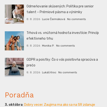
Odmeňovanie skúsených: Politika pre senior
talent – Prémiové pásma a výnimky
8. 8. 2026
Lucie Čermáková
No comments
Trhová vs. vnútorná hodnota investície: Princíp
efektívneho trhu
8. 8. 2026
Monika P.
No comments
GDPR a poistky: Čo o vás poisťovňa spracúva a
prečo
8. 8. 2026
Lukáš Kroc
No comments
Poradňa
3. októbra
:
Dobry vecer. Zaujima ma ako sa na SR zdanuje