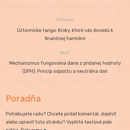
Previous
Navigácia
Previous
Účtovnícke tango: Kroky, ktoré vás dovedú k
v
post:
finančnej harmónii
článku
Next
Next
Mechanizmus fungovania dane z pridanej hodnoty
post:
(DPH): Princíp odpočtu a neutrálna daň
Poradňa
Potrebujete radu? Chcete pridať komentár, doplniť
alebo upraviť túto stránku? Vyplňte textové pole