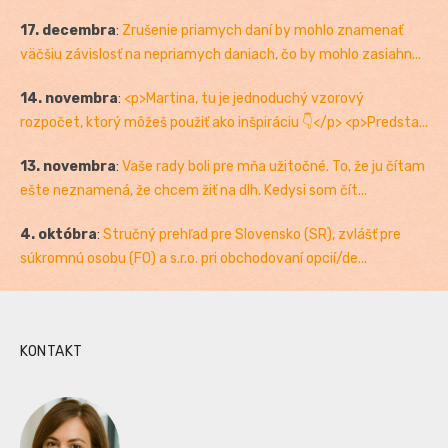
17. decembra
:
Zrušenie priamych daní by mohlo znamenať
väčšiu závislosť na nepriamych daniach, čo by mohlo zasiahn...
14. novembra
:
<p>Martina, tu je jednoduchý vzorový
rozpočet, ktorý môžeš použiť ako inšpiráciu 👇</p> <p>Predsta...
13. novembra
:
Vaše rady boli pre mňa užitočné. To, že ju čítam
ešte neznamená, že chcem žiť na dlh. Kedysi som čít...
4. októbra
:
Stručný prehľad pre Slovensko (SR), zvlášť pre
súkromnú osobu (FO) a s.r.o. pri obchodovaní opcií/de...
KONTAKT