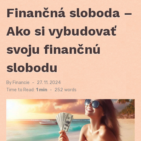
Finančná sloboda –
Ako si vybudovať
svoju finančnú
slobodu
By
Financie
Posted
27. 11. 2024
on
Time to Read:
1 min
-
252
words