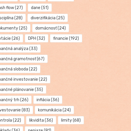
ash flow
(27)
dane
(51)
sciplína
(28)
diverzifikácia
(25)
okumenty
(25)
domácnosť
(24)
otácie
(26)
DPH
(32)
financie
(192)
inančná analýza
(33)
inančná gramotnosť
(67)
inančná sloboda
(22)
inančné investovanie
(22)
inančné plánovanie
(35)
inančný trh
(26)
inflácia
(36)
nvestovanie
(83)
komunikácia
(24)
ontrola
(22)
likvidita
(36)
limity
(68)
áklady
(36)
peniaze
(81)