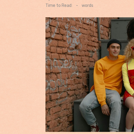
on
Time to Read:
-
words