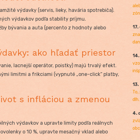
ale
žité výdavky (servis, lieky, havária spotrebiča).
zóny
ých výdavkov podľa stability príjmu.
17.
žby bývania a auta (percento z hodnoty alebo
zna
dan
výdavky: ako hľadať priestor
14
vzo
nie, lacnejší operátor, poistky) majú trvalý efekt.
inš
mi limitmi a frikciami (vypnuté „one-click“ platby,
13.
To,
ivot s infláciou a zmenou
dlh.
4. 
zvl
bilných výdavkov a upravte limity podľa reálnych
obc
 dovolenky o 10 %, upravte mesačný vklad alebo