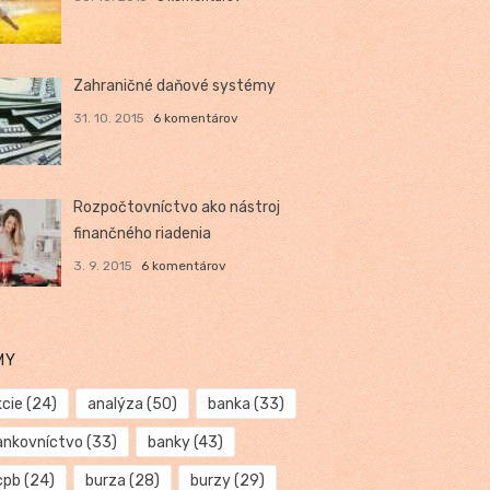
Zahraničné daňové systémy
31. 10. 2015
6 komentárov
Rozpočtovníctvo ako nástroj
finančného riadenia
3. 9. 2015
6 komentárov
MY
kcie
(24)
analýza
(50)
banka
(33)
ankovníctvo
(33)
banky
(43)
cpb
(24)
burza
(28)
burzy
(29)