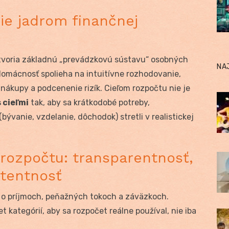
ie jadrom finančnej
tvoria základnú „prevádzkovú sústavu“ osobných
NA
domácnosť spolieha na intuitívne rozhodovanie,
 nákupy a podcenenie rizík. Cieľom rozpočtu nie je
 cieľmi
tak, aby sa krátkodobé potreby,
ývanie, vzdelanie, dôchodok) stretli v realistickej
 rozpočtu: transparentnosť,
stentnosť
 o príjmoch, peňažných tokoch a záväzkoch.
 kategórií, aby sa rozpočet reálne používal, nie iba