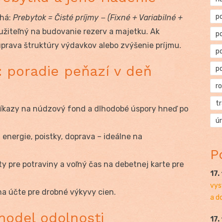
p
chá:
Prebytok = Čisté príjmy − (Fixné + Variabilné +
žiteľný na budovanie rezerv a majetku. Ak
p
prava štruktúry výdavkov alebo zvýšenie príjmu.
p
 poradie peňazí v deň
p
r
t
ríkazy na núdzový fond a dlhodobé úspory hneď po
ú
nergie, poistky, doprava – ideálne na
P
y pre potraviny a voľný čas na debetnej karte pre
17.
vys
a účte pre drobné výkyvy cien.
a d
model odolnosti
17.