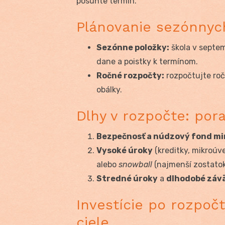
posuňte termín.
Plánovanie sezónnyc
Sezónne položky:
škola v septemb
dane a poistky k termínom.
Ročné rozpočty:
rozpočtujte roč
obálky.
Dlhy v rozpočte: pora
Bezpečnosť a núdzový fond mi
Vysoké úroky
(kreditky, mikroúv
alebo
snowball
(najmenší zostatok
Stredné úroky
a
dlhodobé záv
Investície po rozpoč
ciele