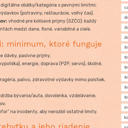
digitálne obálky/kategórie s pevnými limitmi;
c
ýdavkov (potraviny, reštaurácie, voľný čas).
di
ov:
vhodné pre kolísavé príjmy (SZČO); každý
d
tách medzi dane, fixné, variabilné a ciele.
d
ií: minimum, ktoré funguje
f
e dávky, pasívne príjmy.
f
potéka), energie, doprava (PZP, servis), školné,
f
f
rogéria, palivo, zdravotné výdavky mimo poistiek,
f
držba bývania/auta, dovolenka, vzdelávanie,
f
ov.
i
or“ na incidenty, aby nerozbil ostatné limity.
k
ebytku a jeho riadenie
n