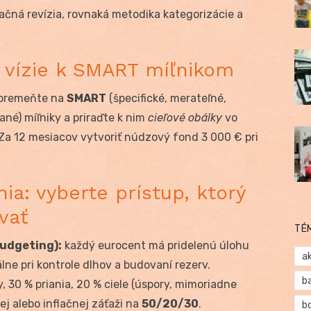
čná revízia, rovnaká metodika kategorizácie a
d vízie k SMART míľnikom
e premeňte na
SMART
(špecifické, merateľné,
ané) míľniky a priraďte k nim
cieľové obálky
vo
Za 12 mesiacov vytvoriť núdzový fond 3 000 € pri
ia: vyberte prístup, ktorý
vať
TÉ
budgeting):
každý eurocent má pridelenú úlohu
a
lne pri kontrole dlhov a budovaní rezerv.
b
, 30 % priania, 20 % ciele (úspory, mimoriadne
ej alebo inflačnej záťaži na
50/20/30
.
b