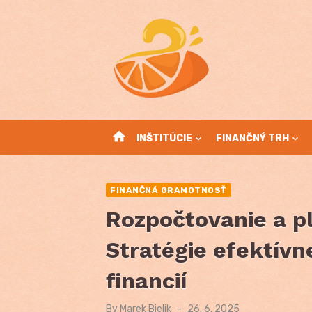
Skip
to
content
home
INŠTITÚCIE
FINANČNÝ TRH
FINANČNÁ GRAMOTNOSŤ
Rozpočtovanie a p
Stratégie efektívn
financií
By
Marek Bielik
Posted
26. 6. 2025