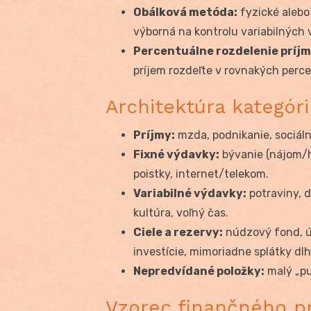
Obálková metóda:
fyzické alebo 
výborná na kontrolu variabilných v
Percentuálne rozdelenie príjm
príjem rozdeľte v rovnakých percen
Architektúra kategór
Príjmy:
mzda, podnikanie, sociáln
Fixné výdavky:
bývanie (nájom/hy
poistky, internet/telekom.
Variabilné výdavky:
potraviny, d
kultúra, voľný čas.
Ciele a rezervy:
núdzový fond, ú
investície, mimoriadne splátky dlh
Nepredvídané položky:
malý „puf
Vzorec finančného pr