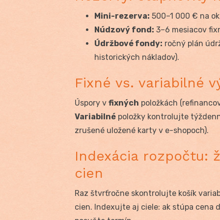
Mini-rezerva:
500–1 000 € na okam
Núdzový fond:
3–6 mesiacov fixn
Údržbové fondy:
ročný plán údr
historických nákladov).
Fixné vs. variabilné 
Úspory v
fixných
položkách (refinancova
Variabilné
položky kontrolujte týždenný
zrušené uložené karty v e-shopoch).
Indexácia rozpočtu: ž
cien
Raz štvrťročne skontrolujte košík varia
cien. Indexujte aj ciele: ak stúpa cena