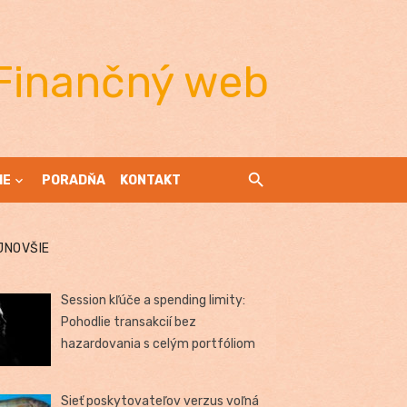
Finančný web
IE
PORADŇA
KONTAKT
JNOVŠIE
Session kľúče a spending limity:
Pohodlie transakcií bez
hazardovania s celým portfóliom
Sieť poskytovateľov verzus voľná