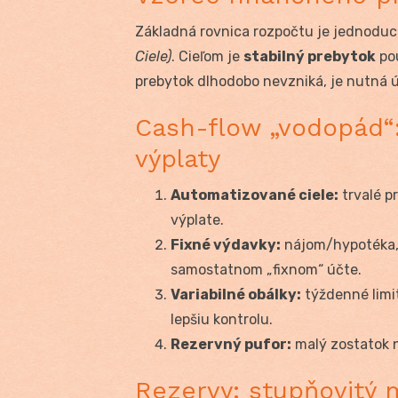
Základná rovnica rozpočtu je jednodu
Ciele)
. Cieľom je
stabilný prebytok
pou
prebytok dlhodobo nevzniká, je nutná ú
Cash-flow „vodopád“:
výplaty
Automatizované ciele:
trvalé p
výplate.
Fixné výdavky:
nájom/hypotéka, e
samostatnom „fixnom“ účte.
Variabilné obálky:
týždenné limit
lepšiu kontrolu.
Rezervný pufor:
malý zostatok n
Rezervy: stupňovitý 