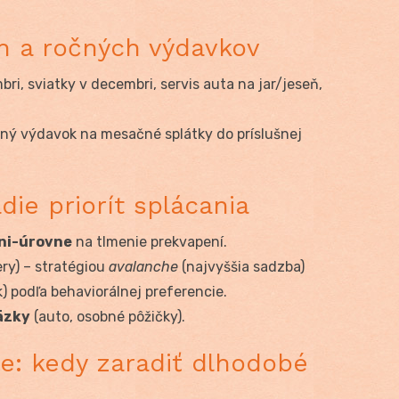
h a ročných výdavkov
ri, sviatky v decembri, servis auta na jar/jeseň,
ný výdavok na mesačné splátky do príslušnej
die priorít splácania
ni-úrovne
na tlmenie prekvapení.
ery) – stratégiou
avalanche
(najvyššia sadzba)
) podľa behaviorálnej preferencie.
äzky
(auto, osobné pôžičky).
te: kedy zaradiť dlhodobé