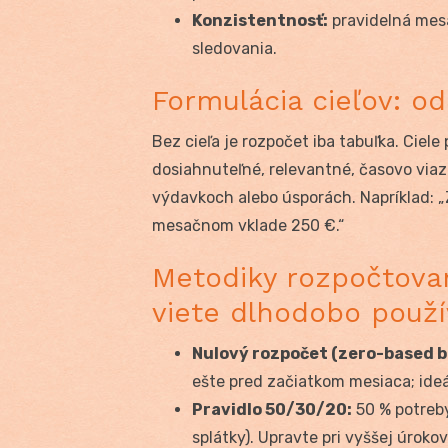
Konzistentnosť:
pravidelná mesa
sledovania.
Formulácia cieľov: o
Bez cieľa je rozpočet iba tabuľka. Ciel
dosiahnuteľné, relevantné, časovo viaz
výdavkoch alebo úsporách. Napríklad: „
mesačnom vklade 250 €.“
Metodiky rozpočtovan
viete dlhodobo použí
Nulový rozpočet (zero-based 
ešte pred začiatkom mesiaca; ideá
Pravidlo 50/30/20:
50 % potreby
splátky). Upravte pri vyššej úrokov