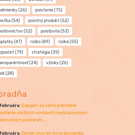
odmienky
(26)
poistenie
(75)
oistka
(54)
poistný produkt
(52)
oisťovníctvo
(52)
poisťovňa
(53)
oplatky
(47)
riziko
(89)
riziká
(55)
ozpočet
(79)
stratégia
(39)
ransparentnosť
(24)
výluky
(26)
rok
(28)
oradňa
 februára
:
Ďakujem za veľmi prehľadné
vetlenie všetkých súvislostí medzi povinným
obrovoľným poistením......
 februára
:
Človek chce len ísť na dovolenku