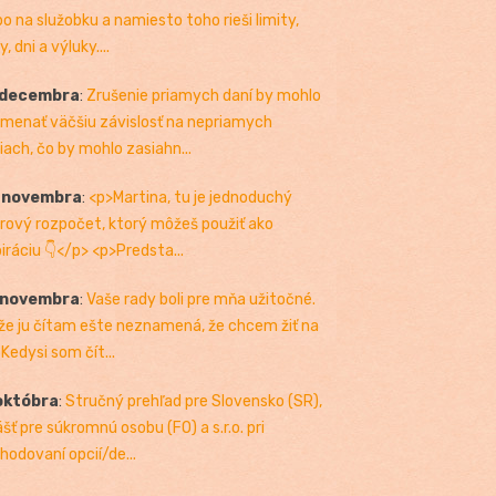
bo na služobku a namiesto toho rieši limity,
, dni a výluky....
 decembra
:
Zrušenie priamych daní by mohlo
menať väčšiu závislosť na nepriamych
iach, čo by mohlo zasiahn...
. novembra
:
<p>Martina, tu je jednoduchý
rový rozpočet, ktorý môžeš použiť ako
piráciu 👇</p> <p>Predsta...
 novembra
:
Vaše rady boli pre mňa užitočné.
 že ju čítam ešte neznamená, že chcem žiť na
 Kedysi som čít...
októbra
:
Stručný prehľad pre Slovensko (SR),
ášť pre súkromnú osobu (FO) a s.r.o. pri
hodovaní opcií/de...