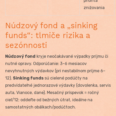
priorita
znižovania
Núdzový fond a „sinking
funds“: tlmiče rizika a
sezónnosti
Núdzový fond
kryje neočakávané výpadky príjmu či
nutné opravy. Odporúčanie: 3–6 mesiacov
nevyhnutných výdavkov (pri nestabilnom príjme 6–
12).
Sinking funds
sú cielené podúčty na
predvídateľné jednorazové výdavky (dovolenka, servis
auta, Vianoce, dane). Mesačný príspevok = ročný
cieľ/12; oddeľte od bežných útrat, ideálne na
samostatných obálkach/podúčtoch.