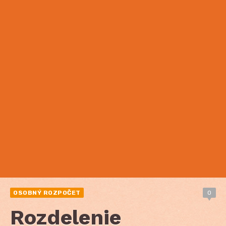
OSOBNÝ ROZPOČET
0
Rozdelenie