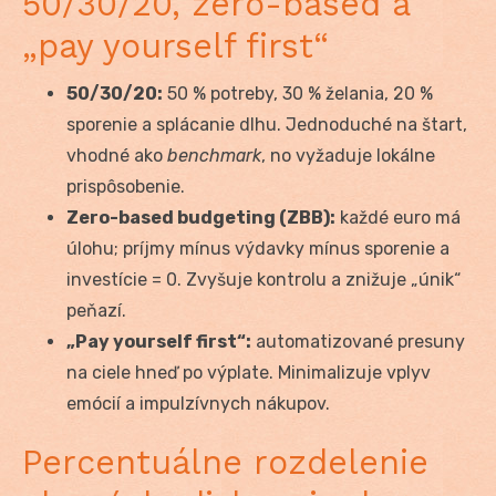
50/30/20, zero-based a
„pay yourself first“
50/30/20:
50 % potreby, 30 % želania, 20 %
sporenie a splácanie dlhu. Jednoduché na štart,
vhodné ako
benchmark
, no vyžaduje lokálne
prispôsobenie.
Zero-based budgeting (ZBB):
každé euro má
úlohu; príjmy mínus výdavky mínus sporenie a
investície = 0. Zvyšuje kontrolu a znižuje „únik“
peňazí.
„Pay yourself first“:
automatizované presuny
na ciele hneď po výplate. Minimalizuje vplyv
emócií a impulzívnych nákupov.
Percentuálne rozdelenie