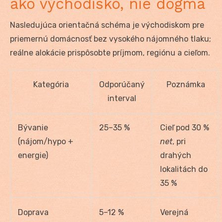
ako východisko, nie dogma
Nasledujúca orientačná schéma je východiskom pre
priemernú domácnosť bez vysokého nájomného tlaku;
reálne alokácie prispôsobte príjmom, regiónu a cieľom.
Kategória
Odporúčaný
Poznámka
interval
Bývanie
25–35 %
Cieľ pod 30 %
(nájom/hypo +
net
, pri
energie)
drahých
lokalitách do
35 %
Doprava
5–12 %
Verejná