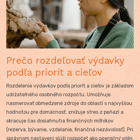
Prečo rozdeľovať výdavky
podľa priorít a cieľov
Rozdelenie výdavkov podľa priorít a cieľov je základom
udržateľného osobného rozpočtu. Umožňuje
nasmerovať obmedzené zdroje do oblastí s najvyššou
hodnotou pre domácnosť, znižuje stres z peňazí a
skracuje čas dosiahnutia finančných míľnikov
(rezerva, bývanie, vzdelanie, finančná nezávislosť). Pri
správnom nastavení slúži rozpočet ako
operačný plán
,