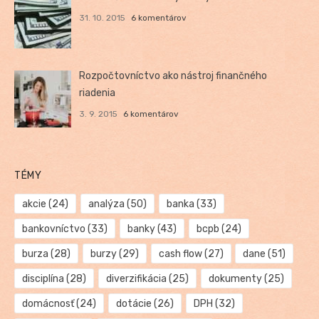
31. 10. 2015
6 komentárov
Rozpočtovníctvo ako nástroj finančného
riadenia
3. 9. 2015
6 komentárov
TÉMY
akcie
(24)
analýza
(50)
banka
(33)
bankovníctvo
(33)
banky
(43)
bcpb
(24)
burza
(28)
burzy
(29)
cash flow
(27)
dane
(51)
disciplína
(28)
diverzifikácia
(25)
dokumenty
(25)
domácnosť
(24)
dotácie
(26)
DPH
(32)