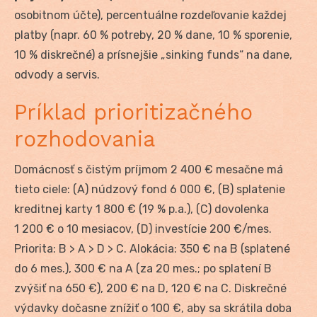
osobitnom účte), percentuálne rozdeľovanie každej
platby (napr. 60 % potreby, 20 % dane, 10 % sporenie,
10 % diskrečné) a prísnejšie „sinking funds“ na dane,
odvody a servis.
Príklad prioritizačného
rozhodovania
Domácnosť s čistým príjmom 2 400 € mesačne má
tieto ciele: (A) núdzový fond 6 000 €, (B) splatenie
kreditnej karty 1 800 € (19 % p.a.), (C) dovolenka
1 200 € o 10 mesiacov, (D) investície 200 €/mes.
Priorita: B > A > D > C. Alokácia: 350 € na B (splatené
do 6 mes.), 300 € na A (za 20 mes.; po splatení B
zvýšiť na 650 €), 200 € na D, 120 € na C. Diskrečné
výdavky dočasne znížiť o 100 €, aby sa skrátila doba