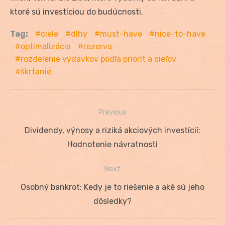
ktoré sú investíciou do budúcnosti.
Tag:
ciele
dlhy
must-have
nice-to-have
optimalizácia
rezerva
rozdelenie výdavkov podľa priorít a cieľov
škrtanie
Previous
Navigácia
Previous
Dividendy, výnosy a riziká akciových investícií:
v
post:
Hodnotenie návratnosti
článku
Next
Next
Osobný bankrot: Kedy je to riešenie a aké sú jeho
post:
dôsledky?