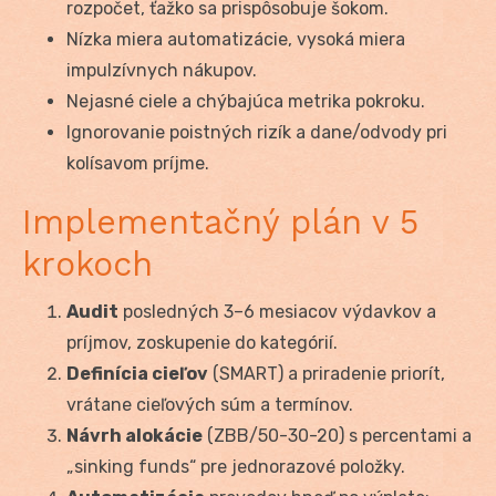
rozpočet, ťažko sa prispôsobuje šokom.
Nízka miera automatizácie, vysoká miera
impulzívnych nákupov.
Nejasné ciele a chýbajúca metrika pokroku.
Ignorovanie poistných rizík a dane/odvody pri
kolísavom príjme.
Implementačný plán v 5
krokoch
Audit
posledných 3–6 mesiacov výdavkov a
príjmov, zoskupenie do kategórií.
Definícia cieľov
(SMART) a priradenie priorít,
vrátane cieľových súm a termínov.
Návrh alokácie
(ZBB/50-30-20) s percentami a
„sinking funds“ pre jednorazové položky.