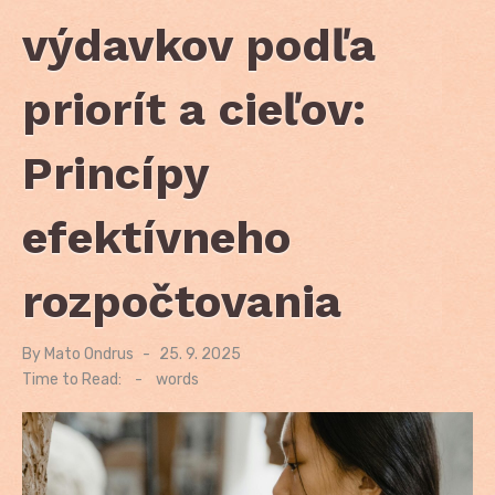
výdavkov podľa
priorít a cieľov:
Princípy
efektívneho
rozpočtovania
By
Mato Ondrus
Posted
25. 9. 2025
on
Time to Read:
-
words