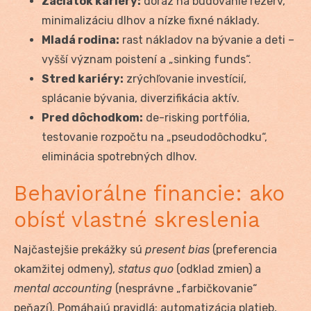
Začiatok kariéry:
dôraz na budovanie rezerv,
minimalizáciu dlhov a nízke fixné náklady.
Mladá rodina:
rast nákladov na bývanie a deti –
vyšší význam poistení a „sinking funds“.
Stred kariéry:
zrýchľovanie investícií,
splácanie bývania, diverzifikácia aktív.
Pred dôchodkom:
de-risking portfólia,
testovanie rozpočtu na „pseudodôchodku“,
eliminácia spotrebných dlhov.
Behaviorálne financie: ako
obísť vlastné skreslenia
Najčastejšie prekážky sú
present bias
(preferencia
okamžitej odmeny),
status quo
(odklad zmien) a
mental accounting
(nesprávne „farbičkovanie“
peňazí). Pomáhajú pravidlá: automatizácia platieb,