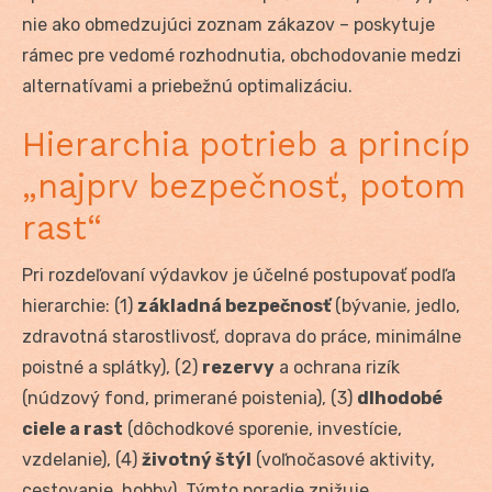
nie ako obmedzujúci zoznam zákazov – poskytuje
rámec pre vedomé rozhodnutia, obchodovanie medzi
alternatívami a priebežnú optimalizáciu.
Hierarchia potrieb a princíp
„najprv bezpečnosť, potom
rast“
Pri rozdeľovaní výdavkov je účelné postupovať podľa
hierarchie: (1)
základná bezpečnosť
(bývanie, jedlo,
zdravotná starostlivosť, doprava do práce, minimálne
poistné a splátky), (2)
rezervy
a ochrana rizík
(núdzový fond, primerané poistenia), (3)
dlhodobé
ciele a rast
(dôchodkové sporenie, investície,
vzdelanie), (4)
životný štýl
(voľnočasové aktivity,
cestovanie, hobby). Týmto poradie znižuje