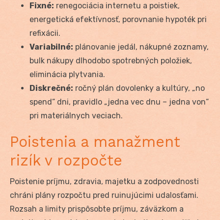
Fixné:
renegociácia internetu a poistiek,
energetická efektívnosť, porovnanie hypoték pri
refixácii.
Variabilné:
plánovanie jedál, nákupné zoznamy,
bulk nákupy dlhodobo spotrebných položiek,
eliminácia plytvania.
Diskrečné:
ročný plán dovolenky a kultúry, „no
spend“ dni, pravidlo „jedna vec dnu – jedna von“
pri materiálnych veciach.
Poistenia a manažment
rizík v rozpočte
Poistenie príjmu, zdravia, majetku a zodpovednosti
chráni plány rozpočtu pred ruinujúcimi udalosťami.
Rozsah a limity prispôsobte príjmu, záväzkom a