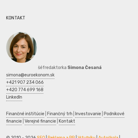
KONTAKT
šéfredaktorka
Simona Česaná
simona@euroekonom.sk
+421 907 234 066
+420 774 699 168
LinkedIn
Finančné inštitúcie
|
Finančný trh
|
Investovanie
|
Podnikové
financie
|
Verejné financie
|
Kontakt
© 2010 - 2026
SEO
|
Reklama a PR
|
Vrtuľníky
|
Autoškola
|