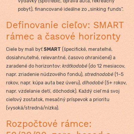
výdavky (spotrebič, oprava auta, rekreačný
pobyt), financované ideálne zo „sinking funds“.
Definovanie cieľov: SMART
rámec a časové horizonty
Ciele by mali byť
SMART
(špecifické, merateľné,
dosiahnuteľné, relevantné, časovo ohraničené) a
zaradené do horizontov:
krátkodobé
(do 12 mesiacov,
napr. zriadenie núdzového fondu),
strednodobé
(1–5
rokov, napr. kúpa auta bez úveru),
dlhodobé
(5+ rokov,
napr. vzdelanie detí, dôchodok). Každý cieľ má svoj
cieľový zostatok, mesačný príspevok a prioritu
(vysoká/stredná/nízka).
Rozpočtové rámce: