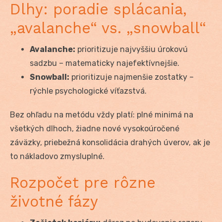
Dlhy: poradie splácania,
„avalanche“ vs. „snowball“
Avalanche:
prioritizuje najvyššiu úrokovú
sadzbu – matematicky najefektívnejšie.
Snowball:
prioritizuje najmenšie zostatky –
rýchle psychologické víťazstvá.
Bez ohľadu na metódu vždy platí: plné minimá na
všetkých dlhoch, žiadne nové vysokoúročené
záväzky, priebežná konsolidácia drahých úverov, ak je
to nákladovo zmysluplné.
Rozpočet pre rôzne
životné fázy