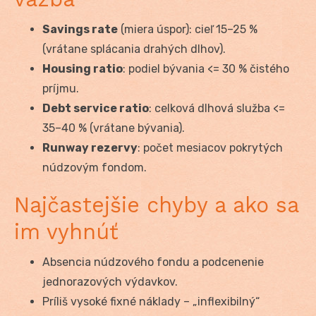
Savings rate
(miera úspor): cieľ 15–25 %
(vrátane splácania drahých dlhov).
Housing ratio
: podiel bývania <= 30 % čistého
príjmu.
Debt service ratio
: celková dlhová služba <=
35–40 % (vrátane bývania).
Runway rezervy
: počet mesiacov pokrytých
núdzovým fondom.
Najčastejšie chyby a ako sa
im vyhnúť
Absencia núdzového fondu a podcenenie
jednorazových výdavkov.
Príliš vysoké fixné náklady – „inflexibilný“