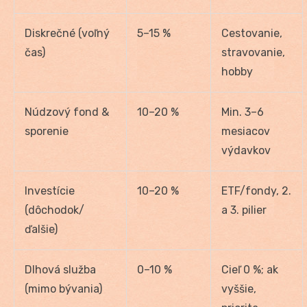
Diskrečné (voľný
5–15 %
Cestovanie,
čas)
stravovanie,
hobby
Núdzový fond &
10–20 %
Min. 3–6
sporenie
mesiacov
výdavkov
Investície
10–20 %
ETF/fondy, 2.
(dôchodok/
a 3. pilier
ďalšie)
Dlhová služba
0–10 %
Cieľ 0 %; ak
(mimo bývania)
vyššie,