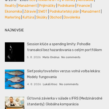
Reality
|
Manažment
|
Prijímáčky
|
Podnikanie
|
Financie
|
Ekonomika
|
Zdravie
|
SWOT
|
Podnikateľský plán
|
Manažment
|
Marketing
|
Kultúra
|
Skúšky
|
Obchod
|
Dovolenka
NAJNOVŠIE
Session kľúče a spending limity: Pohodlie
transakcií bez hazardovania s celým portfóliom
5. 8. 2026
Mato Ondrus
No comments
Sieť poskytovateľov verzus voľná voľba lekára:
Modely fungovania
4. 8. 2026
Lukáš Kroc
No comments
Účtovná závierka v súlade s IFRS (Medzinárodné
štandardy): Globálna komparácia