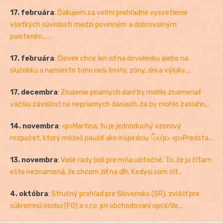
17. februára
:
Ďakujem za veľmi prehľadné vysvetlenie
všetkých súvislostí medzi povinným a dobrovoľným
poistením......
17. februára
:
Človek chce len ísť na dovolenku alebo na
služobku a namiesto toho rieši limity, zóny, dni a výluky....
17. decembra
:
Zrušenie priamych daní by mohlo znamenať
väčšiu závislosť na nepriamych daniach, čo by mohlo zasiahn...
14. novembra
:
<p>Martina, tu je jednoduchý vzorový
rozpočet, ktorý môžeš použiť ako inšpiráciu 👇</p> <p>Predsta...
13. novembra
:
Vaše rady boli pre mňa užitočné. To, že ju čítam
ešte neznamená, že chcem žiť na dlh. Kedysi som čít...
4. októbra
:
Stručný prehľad pre Slovensko (SR), zvlášť pre
súkromnú osobu (FO) a s.r.o. pri obchodovaní opcií/de...