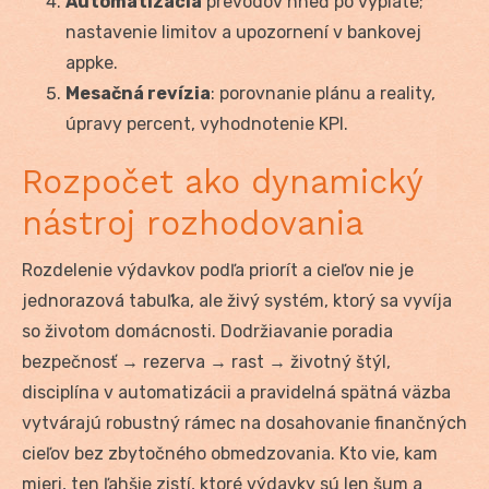
Automatizácia
prevodov hneď po výplate;
nastavenie limitov a upozornení v bankovej
appke.
Mesačná revízia
: porovnanie plánu a reality,
úpravy percent, vyhodnotenie KPI.
Rozpočet ako dynamický
nástroj rozhodovania
Rozdelenie výdavkov podľa priorít a cieľov nie je
jednorazová tabuľka, ale živý systém, ktorý sa vyvíja
so životom domácnosti. Dodržiavanie poradia
bezpečnosť → rezerva → rast → životný štýl,
disciplína v automatizácii a pravidelná spätná väzba
vytvárajú robustný rámec na dosahovanie finančných
cieľov bez zbytočného obmedzovania. Kto vie, kam
mieri, ten ľahšie zistí, ktoré výdavky sú len šum a