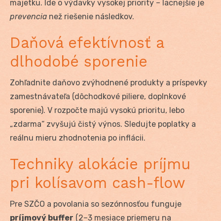
majetku. Ide o výdavky vysokej priority – lacnejšie je
prevencia
než riešenie následkov.
Daňová efektívnosť a
dlhodobé sporenie
Zohľadnite daňovo zvýhodnené produkty a príspevky
zamestnávateľa (dôchodkové piliere, doplnkové
sporenie). V rozpočte majú vysokú prioritu, lebo
„zdarma“ zvyšujú čistý výnos. Sledujte poplatky a
reálnu mieru zhodnotenia po inflácii.
Techniky alokácie príjmu
pri kolísavom cash-flow
Pre SZČO a povolania so sezónnosťou funguje
príjmový buffer
(2–3 mesiace priemeru na