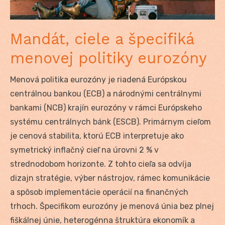
Mandát, ciele a špecifiká
menovej politiky eurozóny
Menová politika eurozóny je riadená Európskou
centrálnou bankou (ECB) a národnými centrálnymi
bankami (NCB) krajín eurozóny v rámci Európskeho
systému centrálnych bánk (ESCB). Primárnym cieľom
je cenová stabilita, ktorú ECB interpretuje ako
symetrický inflačný cieľ na úrovni 2 % v
strednodobom horizonte. Z tohto cieľa sa odvíja
dizajn stratégie, výber nástrojov, rámec komunikácie
a spôsob implementácie operácií na finančných
trhoch. Špecifikom eurozóny je menová únia bez plnej
fiškálnej únie, heterogénna štruktúra ekonomík a