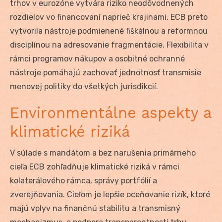
trhov v eurozóne vytvára riziko neodôvodnených
rozdielov vo financovaní naprieč krajinami. ECB preto
vytvorila nástroje podmienené fiškálnou a reformnou
disciplínou na adresovanie fragmentácie. Flexibilita v
rámci programov nákupov a osobitné ochranné
nástroje pomáhajú zachovať jednotnosť transmisie
menovej politiky do všetkých jurisdikcií.
Environmentálne aspekty a
klimatické riziká
V súlade s mandátom a bez narušenia primárneho
cieľa ECB zohľadňuje klimatické riziká v rámci
kolaterálového rámca, správy portfólií a
zverejňovania. Cieľom je lepšie oceňovanie rizík, ktoré
majú vplyv na finančnú stabilitu a transmisný