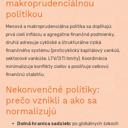
makroprudenciálnou
politikou
Menová a makroprudenciálna politika sa dopĺňajú:
prvá cieli infláciu a agregátne finančné podmienky,
druhá adresuje cyklické a štrukturálne riziká
finančného systému (proticyklický kapitálový vankúš,
sektorové vankúše, LTV/DTI limity). Koordinácia
minimalizuje konflikty cieľov a posilňuje celkovú
finančnú stabilitu.
Nekonvenčné politiky:
prečo vznikli a ako sa
normalizujú
Dolná hranica sadzieb:
po globálnych šokoch