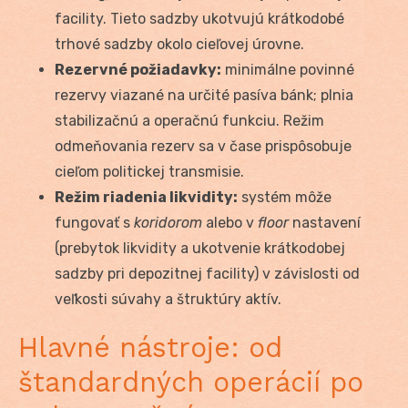
facility. Tieto sadzby ukotvujú krátkodobé
trhové sadzby okolo cieľovej úrovne.
Rezervné požiadavky:
minimálne povinné
rezervy viazané na určité pasíva bánk; plnia
stabilizačnú a operačnú funkciu. Režim
odmeňovania rezerv sa v čase prispôsobuje
cieľom politickej transmisie.
Režim riadenia likvidity:
systém môže
fungovať s
koridorom
alebo v
floor
nastavení
(prebytok likvidity a ukotvenie krátkodobej
sadzby pri depozitnej facility) v závislosti od
veľkosti súvahy a štruktúry aktív.
Hlavné nástroje: od
štandardných operácií po