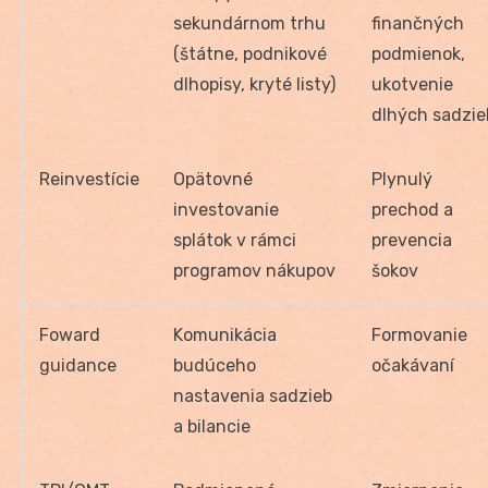
sekundárnom trhu
finančných
(štátne, podnikové
podmienok,
dlhopisy, kryté listy)
ukotvenie
dlhých sadzie
Reinvestície
Opätovné
Plynulý
investovanie
prechod a
splátok v rámci
prevencia
programov nákupov
šokov
Foward
Komunikácia
Formovanie
guidance
budúceho
očakávaní
nastavenia sadzieb
a bilancie