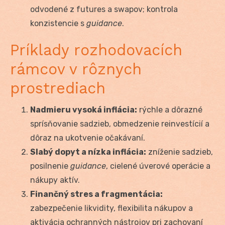
odvodené z futures a swapov; kontrola
konzistencie s
guidance
.
Príklady rozhodovacích
rámcov v rôznych
prostrediach
Nadmieru vysoká inflácia:
rýchle a dôrazné
sprísňovanie sadzieb, obmedzenie reinvestícií a
dôraz na ukotvenie očakávaní.
Slabý dopyt a nízka inflácia:
zníženie sadzieb,
posilnenie
guidance
, cielené úverové operácie a
nákupy aktív.
Finančný stres a fragmentácia:
zabezpečenie likvidity, flexibilita nákupov a
aktivácia ochranných nástrojov pri zachovaní