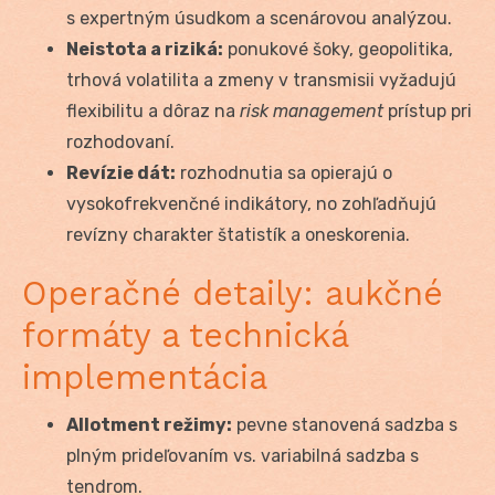
s expertným úsudkom a scenárovou analýzou.
Neistota a riziká:
ponukové šoky, geopolitika,
trhová volatilita a zmeny v transmisii vyžadujú
flexibilitu a dôraz na
risk management
prístup pri
rozhodovaní.
Revízie dát:
rozhodnutia sa opierajú o
vysokofrekvenčné indikátory, no zohľadňujú
revízny charakter štatistík a oneskorenia.
Operačné detaily: aukčné
formáty a technická
implementácia
Allotment režimy:
pevne stanovená sadzba s
plným prideľovaním vs. variabilná sadzba s
tendrom.