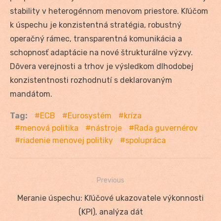
stability v heterogénnom menovom priestore. Kľúčom
k úspechu je konzistentná stratégia, robustný
operačný rámec, transparentná komunikácia a
schopnosť adaptácie na nové štrukturálne výzvy.
Dôvera verejnosti a trhov je výsledkom dlhodobej
konzistentnosti rozhodnutí s deklarovaným
mandátom.
Tag:
ECB
Eurosystém
kríza
menová politika
nástroje
Rada guvernérov
riadenie menovej politiky
spolupráca
Previous
Navigácia
Previous
Meranie úspechu: Kľúčové ukazovatele výkonnosti
v
post:
(KPI), analýza dát