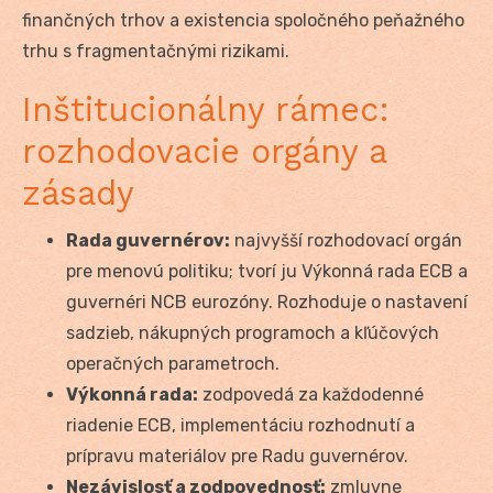
finančných trhov a existencia spoločného peňažného
trhu s fragmentačnými rizikami.
Inštitucionálny rámec:
rozhodovacie orgány a
zásady
Rada guvernérov:
najvyšší rozhodovací orgán
pre menovú politiku; tvorí ju Výkonná rada ECB a
guvernéri NCB eurozóny. Rozhoduje o nastavení
sadzieb, nákupných programoch a kľúčových
operačných parametroch.
Výkonná rada:
zodpovedá za každodenné
riadenie ECB, implementáciu rozhodnutí a
prípravu materiálov pre Radu guvernérov.
Nezávislosť a zodpovednosť:
zmluvne