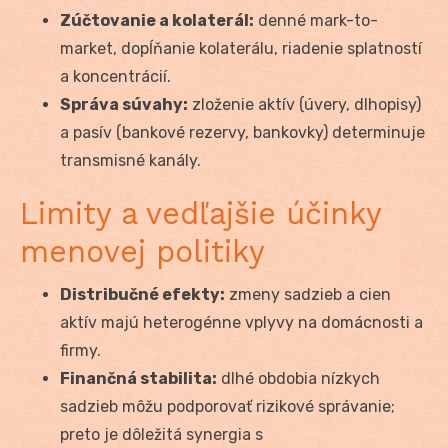
Zúčtovanie a kolaterál:
denné mark-to-
market, dopĺňanie kolaterálu, riadenie splatností
a koncentrácií.
Správa súvahy:
zloženie aktív (úvery, dlhopisy)
a pasív (bankové rezervy, bankovky) determinuje
transmisné kanály.
Limity a vedľajšie účinky
menovej politiky
Distribučné efekty:
zmeny sadzieb a cien
aktív majú heterogénne vplyvy na domácnosti a
firmy.
Finančná stabilita:
dlhé obdobia nízkych
sadzieb môžu podporovať rizikové správanie;
preto je dôležitá synergia s