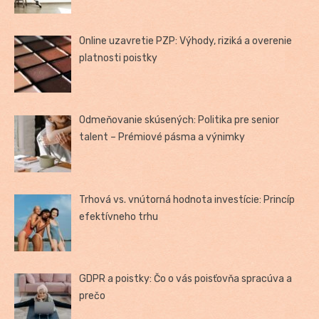
Online uzavretie PZP: Výhody, riziká a overenie
platnosti poistky
Odmeňovanie skúsených: Politika pre senior
talent – Prémiové pásma a výnimky
Trhová vs. vnútorná hodnota investície: Princíp
efektívneho trhu
GDPR a poistky: Čo o vás poisťovňa spracúva a
prečo