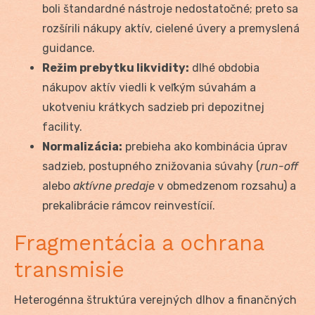
boli štandardné nástroje nedostatočné; preto sa
rozšírili nákupy aktív, cielené úvery a premyslená
guidance.
Režim prebytku likvidity:
dlhé obdobia
nákupov aktív viedli k veľkým súvahám a
ukotveniu krátkych sadzieb pri depozitnej
facility.
Normalizácia:
prebieha ako kombinácia úprav
sadzieb, postupného znižovania súvahy (
run-off
alebo
aktívne predaje
v obmedzenom rozsahu) a
prekalibrácie rámcov reinvestícií.
Fragmentácia a ochrana
transmisie
Heterogénna štruktúra verejných dlhov a finančných