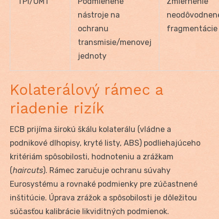
TPI/OMT
Podmienené
Zmiernenie
nástroje na
neodôvodnen
ochranu
fragmentácie
transmisie/menovej
jednoty
Kolaterálový rámec a
riadenie rizík
ECB prijíma širokú škálu kolaterálu (vládne a
podnikové dlhopisy, kryté listy, ABS) podliehajúceho
kritériám spôsobilosti, hodnoteniu a zrážkam
(
haircuts
). Rámec zaručuje ochranu súvahy
Eurosystému a rovnaké podmienky pre zúčastnené
inštitúcie. Úprava zrážok a spôsobilosti je dôležitou
súčasťou kalibrácie likviditných podmienok.