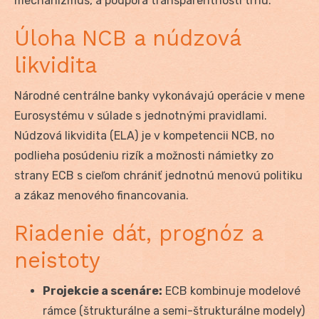
mechanizmus, a podpora transparentnosti trhu.
Úloha NCB a núdzová
likvidita
Národné centrálne banky vykonávajú operácie v mene
Eurosystému v súlade s jednotnými pravidlami.
Núdzová likvidita (ELA) je v kompetencii NCB, no
podlieha posúdeniu rizík a možnosti námietky zo
strany ECB s cieľom chrániť jednotnú menovú politiku
a zákaz menového financovania.
Riadenie dát, prognóz a
neistoty
Projekcie a scenáre:
ECB kombinuje modelové
rámce (štrukturálne a semi-štrukturálne modely)