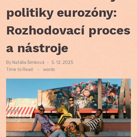
politiky eurozóny:
Rozhodovací proces
a nástroje
By
Natália Šimková
Posted
5. 12. 2025
on
Time to Read:
-
words