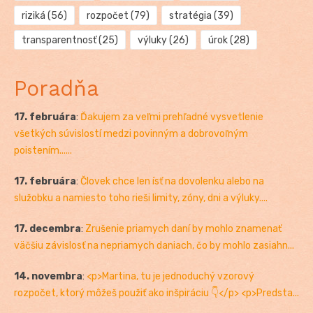
riziká
(56)
rozpočet
(79)
stratégia
(39)
transparentnosť
(25)
výluky
(26)
úrok
(28)
Poradňa
17. februára
:
Ďakujem za veľmi prehľadné vysvetlenie
všetkých súvislostí medzi povinným a dobrovoľným
poistením......
17. februára
:
Človek chce len ísť na dovolenku alebo na
služobku a namiesto toho rieši limity, zóny, dni a výluky....
17. decembra
:
Zrušenie priamych daní by mohlo znamenať
väčšiu závislosť na nepriamych daniach, čo by mohlo zasiahn...
14. novembra
:
<p>Martina, tu je jednoduchý vzorový
rozpočet, ktorý môžeš použiť ako inšpiráciu 👇</p> <p>Predsta...