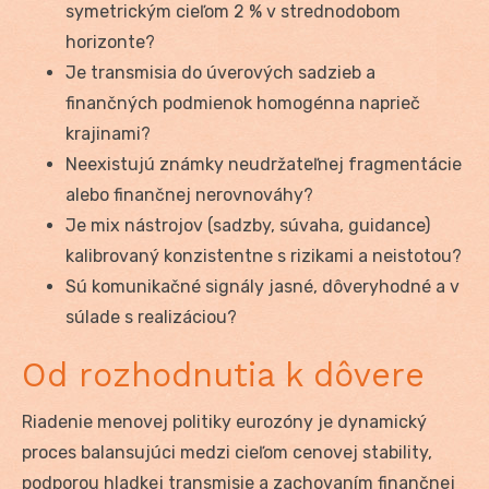
symetrickým cieľom 2 % v strednodobom
horizonte?
Je transmisia do úverových sadzieb a
finančných podmienok homogénna naprieč
krajinami?
Neexistujú známky neudržateľnej fragmentácie
alebo finančnej nerovnováhy?
Je mix nástrojov (sadzby, súvaha, guidance)
kalibrovaný konzistentne s rizikami a neistotou?
Sú komunikačné signály jasné, dôveryhodné a v
súlade s realizáciou?
Od rozhodnutia k dôvere
Riadenie menovej politiky eurozóny je dynamický
proces balansujúci medzi cieľom cenovej stability,
podporou hladkej transmisie a zachovaním finančnej