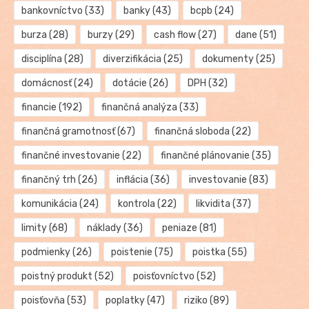
bankovníctvo
(33)
banky
(43)
bcpb
(24)
burza
(28)
burzy
(29)
cash flow
(27)
dane
(51)
disciplína
(28)
diverzifikácia
(25)
dokumenty
(25)
domácnosť
(24)
dotácie
(26)
DPH
(32)
financie
(192)
finančná analýza
(33)
finančná gramotnosť
(67)
finančná sloboda
(22)
finančné investovanie
(22)
finančné plánovanie
(35)
finančný trh
(26)
inflácia
(36)
investovanie
(83)
komunikácia
(24)
kontrola
(22)
likvidita
(37)
limity
(68)
náklady
(36)
peniaze
(81)
podmienky
(26)
poistenie
(75)
poistka
(55)
poistný produkt
(52)
poisťovníctvo
(52)
poisťovňa
(53)
poplatky
(47)
riziko
(89)