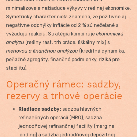
minimalizovala nežiaduce výkyvy v reálnej ekonomike.
Symetrický charakter cieľa znamená, že pozitívne aj
negatívne odchýlky inflácie od 2 % sú neželané a
vyžadujú reakciu. Stratégia kombinuje
ekonomickú
analýzu
(reálny rast, trh práce, fiškálny mix) s
menovou a finančnou analýzou
(kreditná dynamika,
peňažné agregáty, finančné podmienky, riziká pre
stabilitu).
Operačný rámec: sadzby,
rezervy a trhové operácie
Riadiace sadzby:
sadzba hlavných
refinančných operácií (MRO), sadzba
jednodňovej refinančnej facility (marginal
lending) a sadzba jednodňovej depozitnej