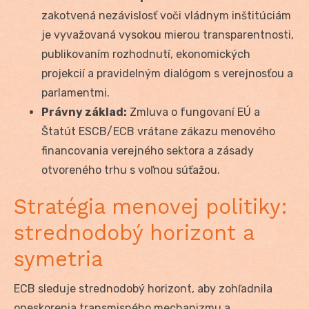
zakotvená nezávislosť voči vládnym inštitúciám
je vyvažovaná vysokou mierou transparentnosti,
publikovaním rozhodnutí, ekonomických
projekcií a pravidelným dialógom s verejnosťou a
parlamentmi.
Právny základ:
Zmluva o fungovaní EÚ a
Štatút ESCB/ECB vrátane zákazu menového
financovania verejného sektora a zásady
otvoreného trhu s voľnou súťažou.
Stratégia menovej politiky:
strednodobý horizont a
symetria
ECB sleduje strednodobý horizont, aby zohľadnila
oneskorenia transmisného mechanizmu a