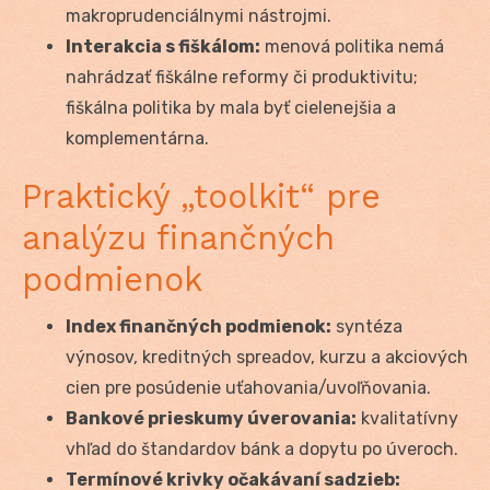
makroprudenciálnymi nástrojmi.
Interakcia s fiškálom:
menová politika nemá
nahrádzať fiškálne reformy či produktivitu;
fiškálna politika by mala byť cielenejšia a
komplementárna.
Praktický „toolkit“ pre
analýzu finančných
podmienok
Index finančných podmienok:
syntéza
výnosov, kreditných spreadov, kurzu a akciových
cien pre posúdenie uťahovania/uvoľňovania.
Bankové prieskumy úverovania:
kvalitatívny
vhľad do štandardov bánk a dopytu po úveroch.
Termínové krivky očakávaní sadzieb: