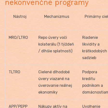
nekonvenčné programy
Nástroj
Mechanizmus
Primárny cie
MRO/LTRO
Repo úvery voči
Riadenie
kolaterálu (1 týždeň
likvidity a
/ dlhšie splatnosti)
krátkodobých
sadzieb
TLTRO
Cielené dlhodobé
Podpora
úvery viazané na
kreditu
úverovanie reálnej
podnikom a
ekonomiky
domácnostia
APP/PEPP
Nákupy aktív na
Uvoľnenie