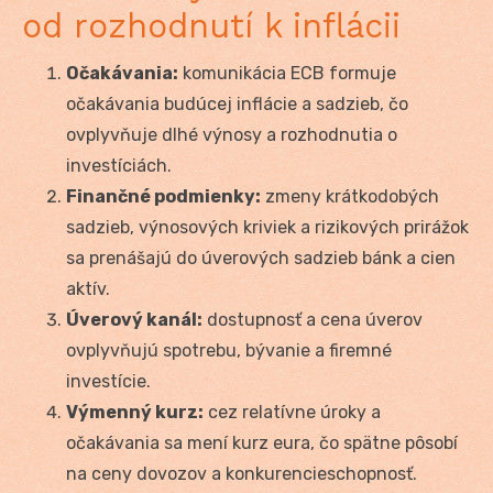
od rozhodnutí k inflácii
Očakávania:
komunikácia ECB formuje
očakávania budúcej inflácie a sadzieb, čo
ovplyvňuje dlhé výnosy a rozhodnutia o
investíciách.
Finančné podmienky:
zmeny krátkodobých
sadzieb, výnosových kriviek a rizikových prirážok
sa prenášajú do úverových sadzieb bánk a cien
aktív.
Úverový kanál:
dostupnosť a cena úverov
ovplyvňujú spotrebu, bývanie a firemné
investície.
Výmenný kurz:
cez relatívne úroky a
očakávania sa mení kurz eura, čo spätne pôsobí
na ceny dovozov a konkurencieschopnosť.