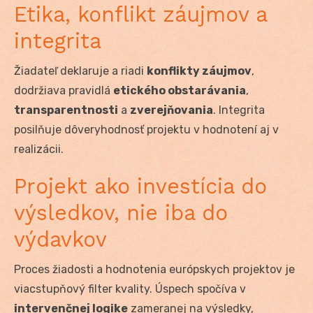
Etika, konflikt záujmov a
integrita
Žiadateľ deklaruje a riadi
konflikty záujmov
,
dodržiava pravidlá
etického obstarávania
,
transparentnosti
a
zverejňovania
. Integrita
posilňuje dôveryhodnosť projektu v hodnotení aj v
realizácii.
Projekt ako investícia do
výsledkov, nie iba do
výdavkov
Proces žiadosti a hodnotenia európskych projektov je
viacstupňový filter kvality. Úspech spočíva v
intervenčnej logike
zameranej na výsledky,