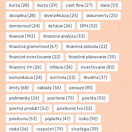
burza
(28)
burzy
(29)
cash flow
(27)
dane
(51)
disciplína
(28)
diverzifikácia
(25)
dokumenty
(25)
domácnosť
(24)
dotácie
(26)
DPH
(32)
financie
(192)
finančná analýza
(33)
finančná gramotnosť
(67)
finančná sloboda
(22)
finančné investovanie
(22)
finančné plánovanie
(35)
finančný trh
(26)
inflácia
(36)
investovanie
(83)
komunikácia
(24)
kontrola
(22)
likvidita
(37)
limity
(68)
náklady
(36)
peniaze
(81)
podmienky
(26)
poistenie
(75)
poistka
(55)
poistný produkt
(52)
poisťovníctvo
(52)
poisťovňa
(53)
poplatky
(47)
riziko
(90)
riziká
(56)
rozpočet
(79)
stratégia
(39)