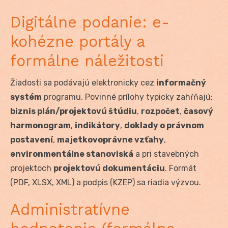
Digitálne podanie: e-
kohézne portály a
formálne náležitosti
Žiadosti sa podávajú elektronicky cez
informačný
systém
programu. Povinné prílohy typicky zahŕňajú:
biznis plán/projektovú štúdiu
,
rozpočet
,
časový
harmonogram
,
indikátory
,
doklady o právnom
postavení
,
majetkovoprávne vzťahy
,
environmentálne stanoviská
a pri stavebných
projektoch
projektovú dokumentáciu
. Formát
(PDF, XLSX, XML) a podpis (KZEP) sa riadia výzvou.
Administratívne