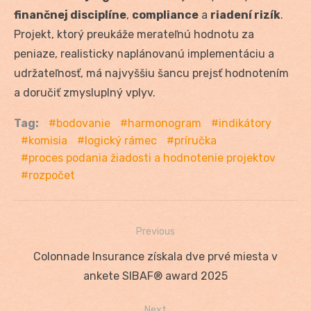
finančnej disciplíne
,
compliance
a
riadení rizík
.
Projekt, ktorý preukáže merateľnú hodnotu za
peniaze, realisticky naplánovanú implementáciu a
udržateľnosť, má najvyššiu šancu prejsť hodnotením
a doručiť zmysluplný vplyv.
Tag:
bodovanie
harmonogram
indikátory
komisia
logický rámec
príručka
proces podania žiadosti a hodnotenie projektov
rozpočet
Previous
Navigácia
Previous
Colonnade Insurance získala dve prvé miesta v
v
post:
ankete SIBAF® award 2025
článku
Next