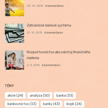
30. 10. 2015
6 komentárov
Zahraničné daňové systémy
31. 10. 2015
6 komentárov
Rozpočtovníctvo ako nástroj finančného
riadenia
3. 9. 2015
6 komentárov
TÉMY
akcie
(24)
analýza
(50)
banka
(33)
bankovníctvo
(33)
banky
(43)
bcpb
(24)