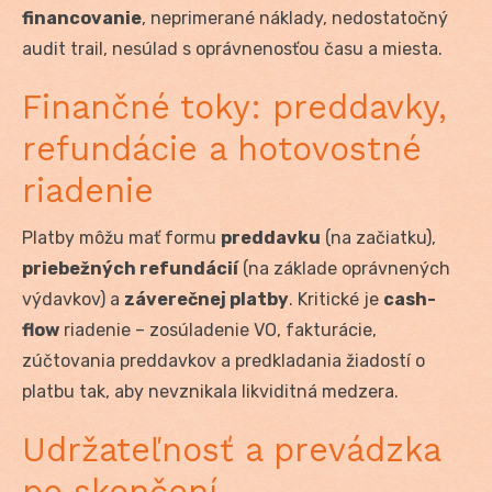
financovanie
, neprimerané náklady, nedostatočný
audit trail, nesúlad s oprávnenosťou času a miesta.
Finančné toky: preddavky,
refundácie a hotovostné
riadenie
Platby môžu mať formu
preddavku
(na začiatku),
priebežných refundácií
(na základe oprávnených
výdavkov) a
záverečnej platby
. Kritické je
cash-
flow
riadenie – zosúladenie VO, fakturácie,
zúčtovania preddavkov a predkladania žiadostí o
platbu tak, aby nevznikala likviditná medzera.
Udržateľnosť a prevádzka
po skončení