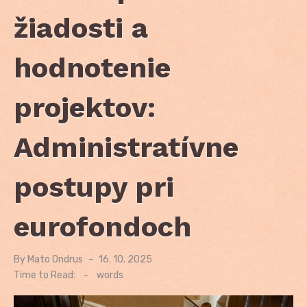
žiadosti a
hodnotenie
projektov:
Administratívne
postupy pri
eurofondoch
By
Mato Ondrus
Posted
16. 10. 2025
on
Time to Read:
-
words