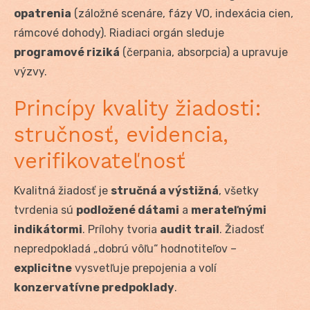
opatrenia
(záložné scenáre, fázy VO, indexácia cien,
rámcové dohody). Riadiaci orgán sleduje
programové riziká
(čerpania, absorpcia) a upravuje
výzvy.
Princípy kvality žiadosti:
stručnosť, evidencia,
verifikovateľnosť
Kvalitná žiadosť je
stručná a výstižná
, všetky
tvrdenia sú
podložené dátami
a
merateľnými
indikátormi
. Prílohy tvoria
audit trail
. Žiadosť
nepredpokladá „dobrú vôľu“ hodnotiteľov –
explicitne
vysvetľuje prepojenia a volí
konzervatívne predpoklady
.