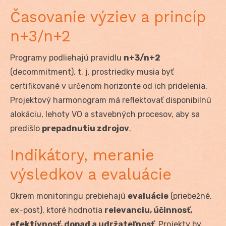
Časovanie výziev a princíp
n+3/n+2
Programy podliehajú pravidlu
n+3/n+2
(decommitment), t. j. prostriedky musia byť
certifikované v určenom horizonte od ich pridelenia.
Projektový harmonogram má reflektovať disponibilnú
alokáciu, lehoty VO a stavebných procesov, aby sa
predišlo
prepadnutiu zdrojov
.
Indikátory, meranie
výsledkov a evaluácie
Okrem monitoringu prebiehajú
evaluácie
(priebežné,
ex-post), ktoré hodnotia
relevanciu, účinnosť,
efektívnosť, dopad a udržateľnosť
. Projekty by