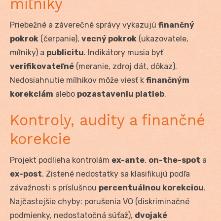
míľniky
Priebežné a záverečné správy vykazujú
finančný
pokrok
(čerpanie),
vecný pokrok
(ukazovatele,
míľniky) a
publicitu
. Indikátory musia byť
verifikovateľné
(meranie, zdroj dát, dôkaz).
Nedosiahnutie míľnikov môže viesť k
finančným
korekciám
alebo
pozastaveniu platieb
.
Kontroly, audity a finančné
korekcie
Projekt podlieha kontrolám
ex-ante
,
on-the-spot
a
ex-post
. Zistené nedostatky sa klasifikujú podľa
závažnosti s príslušnou
percentuálnou korekciou
.
Najčastejšie chyby: porušenia VO (diskriminačné
podmienky, nedostatočná súťaž),
dvojaké