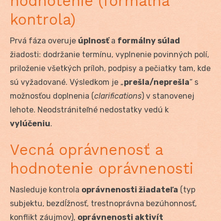
hodnotenie (formálna
kontrola)
Prvá fáza overuje
úplnosť
a
formálny súlad
žiadosti: dodržanie termínu, vyplnenie povinných polí,
priloženie všetkých príloh, podpisy a pečiatky tam, kde
sú vyžadované. Výsledkom je „
prešla/neprešla
“ s
možnosťou doplnenia (
clarifications
) v stanovenej
lehote. Neodstrániteľné nedostatky vedú k
vylúčeniu
.
Vecná oprávnenosť a
hodnotenie oprávnenosti
Nasleduje kontrola
oprávnenosti žiadateľa
(typ
subjektu, bezdĺžnosť, trestnoprávna bezúhonnosť,
konflikt záujmov),
oprávnenosti aktivít