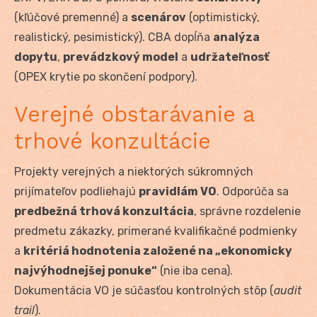
(kľúčové premenné) a
scenárov
(optimistický,
realistický, pesimistický). CBA dopĺňa
analýza
dopytu
,
prevádzkový model
a
udržateľnosť
(OPEX krytie po skončení podpory).
Verejné obstarávanie a
trhové konzultácie
Projekty verejných a niektorých súkromných
prijímateľov podliehajú
pravidlám VO
. Odporúča sa
predbežná trhová konzultácia
, správne rozdelenie
predmetu zákazky, primerané kvalifikačné podmienky
a
kritériá hodnotenia založené na „ekonomicky
najvýhodnejšej ponuke“
(nie iba cena).
Dokumentácia VO je súčasťou kontrolných stôp (
audit
trail
).