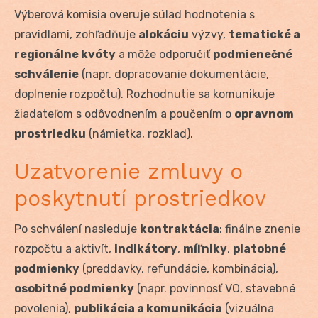
Výberová komisia overuje súlad hodnotenia s
pravidlami, zohľadňuje
alokáciu
výzvy,
tematické a
regionálne kvóty
a môže odporučiť
podmienečné
schválenie
(napr. dopracovanie dokumentácie,
doplnenie rozpočtu). Rozhodnutie sa komunikuje
žiadateľom s odôvodnením a poučením o
opravnom
prostriedku
(námietka, rozklad).
Uzatvorenie zmluvy o
poskytnutí prostriedkov
Po schválení nasleduje
kontraktácia
: finálne znenie
rozpočtu a aktivít,
indikátory
,
míľniky
,
platobné
podmienky
(preddavky, refundácie, kombinácia),
osobitné podmienky
(napr. povinnosť VO, stavebné
povolenia),
publikácia a komunikácia
(vizuálna