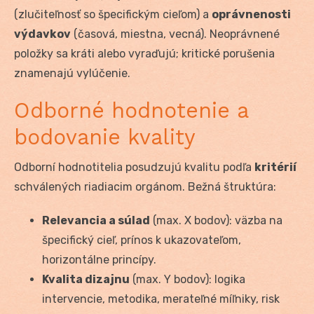
(zlučiteľnosť so špecifickým cieľom) a
oprávnenosti
výdavkov
(časová, miestna, vecná). Neoprávnené
položky sa kráti alebo vyraďujú; kritické porušenia
znamenajú vylúčenie.
Odborné hodnotenie a
bodovanie kvality
Odborní hodnotitelia posudzujú kvalitu podľa
kritérií
schválených riadiacim orgánom. Bežná štruktúra:
Relevancia a súlad
(max. X bodov): väzba na
špecifický cieľ, prínos k ukazovateľom,
horizontálne princípy.
Kvalita dizajnu
(max. Y bodov): logika
intervencie, metodika, merateľné míľniky, risk