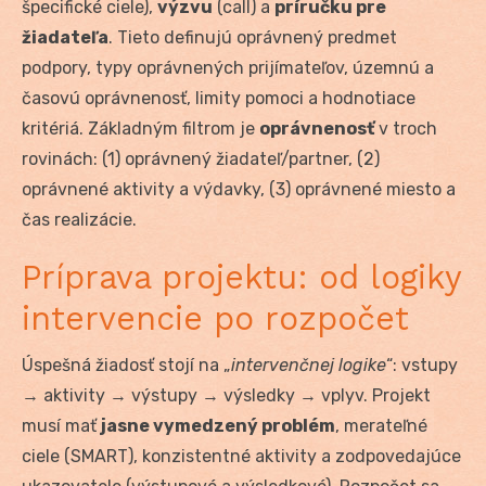
špecifické ciele),
výzvu
(call) a
príručku pre
žiadateľa
. Tieto definujú oprávnený predmet
podpory, typy oprávnených prijímateľov, územnú a
časovú oprávnenosť, limity pomoci a hodnotiace
kritériá. Základným filtrom je
oprávnenosť
v troch
rovinách: (1) oprávnený žiadateľ/partner, (2)
oprávnené aktivity a výdavky, (3) oprávnené miesto a
čas realizácie.
Príprava projektu: od logiky
intervencie po rozpočet
Úspešná žiadosť stojí na „
intervenčnej logike
“: vstupy
→ aktivity → výstupy → výsledky → vplyv. Projekt
musí mať
jasne vymedzený problém
, merateľné
ciele (SMART), konzistentné aktivity a zodpovedajúce