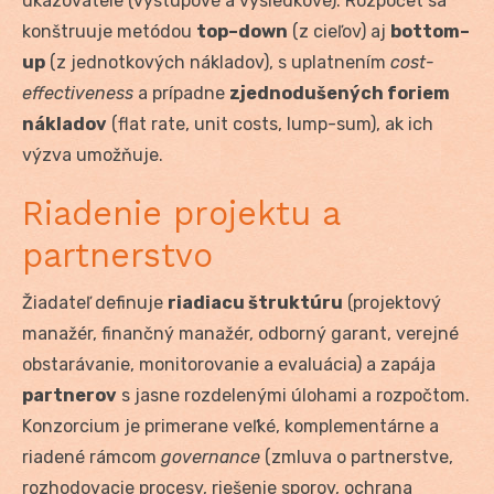
ukazovatele (výstupové a výsledkové). Rozpočet sa
konštruuje metódou
top–down
(z cieľov) aj
bottom–
up
(z jednotkových nákladov), s uplatnením
cost-
effectiveness
a prípadne
zjednodušených foriem
nákladov
(flat rate, unit costs, lump-sum), ak ich
výzva umožňuje.
Riadenie projektu a
partnerstvo
Žiadateľ definuje
riadiacu štruktúru
(projektový
manažér, finančný manažér, odborný garant, verejné
obstarávanie, monitorovanie a evaluácia) a zapája
partnerov
s jasne rozdelenými úlohami a rozpočtom.
Konzorcium je primerane veľké, komplementárne a
riadené rámcom
governance
(zmluva o partnerstve,
rozhodovacie procesy, riešenie sporov, ochrana