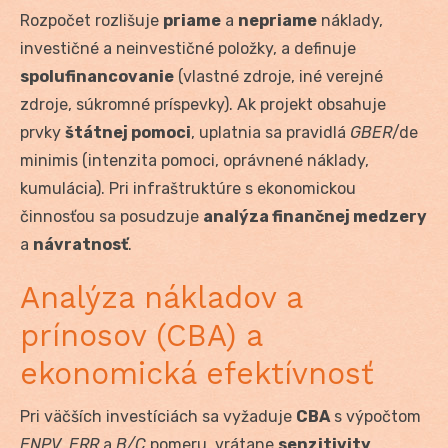
Rozpočet rozlišuje
priame
a
nepriame
náklady,
investičné a neinvestičné položky, a definuje
spolufinancovanie
(vlastné zdroje, iné verejné
zdroje, súkromné príspevky). Ak projekt obsahuje
prvky
štátnej pomoci
, uplatnia sa pravidlá
GBER
/de
minimis (intenzita pomoci, oprávnené náklady,
kumulácia). Pri infraštruktúre s ekonomickou
činnosťou sa posudzuje
analýza finančnej medzery
a
návratnosť
.
Analýza nákladov a
prínosov (CBA) a
ekonomická efektívnosť
Pri väčších investíciách sa vyžaduje
CBA
s výpočtom
ENPV
,
ERR
a
B/C
pomeru, vrátane
senzitivity