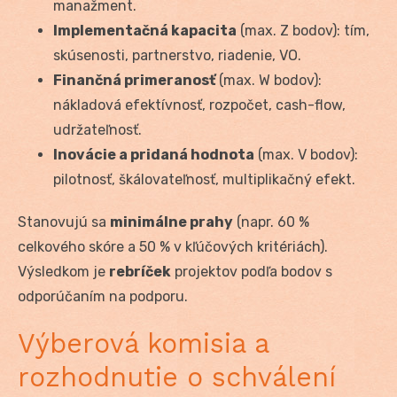
manažment.
Implementačná kapacita
(max. Z bodov): tím,
skúsenosti, partnerstvo, riadenie, VO.
Finančná primeranosť
(max. W bodov):
nákladová efektívnosť, rozpočet, cash-flow,
udržateľnosť.
Inovácie a pridaná hodnota
(max. V bodov):
pilotnosť, škálovateľnosť, multiplikačný efekt.
Stanovujú sa
minimálne prahy
(napr. 60 %
celkového skóre a 50 % v kľúčových kritériách).
Výsledkom je
rebríček
projektov podľa bodov s
odporúčaním na podporu.
Výberová komisia a
rozhodnutie o schválení