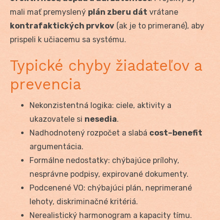
mali mať premyslený
plán zberu dát
vrátane
kontrafaktických prvkov
(ak je to primerané), aby
prispeli k učiacemu sa systému.
Typické chyby žiadateľov a
prevencia
Nekonzistentná logika: ciele, aktivity a
ukazovatele si
nesedia
.
Nadhodnotený rozpočet a slabá
cost–benefit
argumentácia.
Formálne nedostatky: chýbajúce prílohy,
nesprávne podpisy, expirované dokumenty.
Podcenené VO: chýbajúci plán, neprimerané
lehoty, diskriminačné kritériá.
Nerealistický harmonogram a kapacity tímu.