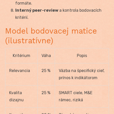
formáte.
Interný peer-review
a kontrola bodovacích
kritérií.
Model bodovacej matice
(ilustratívne)
Kritérium
Váha
Popis
Relevancia
25 %
Väzba na špecifický cieľ,
prínos k indikátorom
Kvalita
25 %
SMART ciele, M&E
dizajnu
rámec, riziká