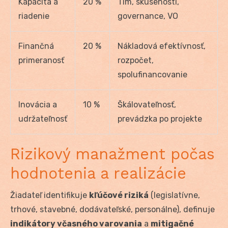
Kapacita a
20 %
Tím, skúsenosti,
riadenie
governance, VO
Finančná
20 %
Nákladová efektívnosť,
primeranosť
rozpočet,
spolufinancovanie
Inovácia a
10 %
Škálovateľnosť,
udržateľnosť
prevádzka po projekte
Rizikový manažment počas
hodnotenia a realizácie
Žiadateľ identifikuje
kľúčové riziká
(legislatívne,
trhové, stavebné, dodávateľské, personálne), definuje
indikátory včasného varovania
a
mitigačné