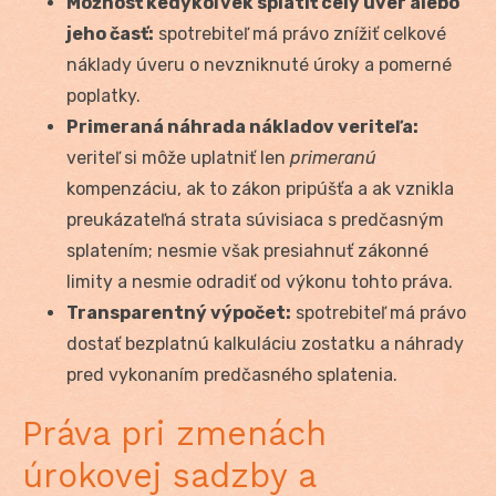
Možnosť kedykoľvek splatiť celý úver alebo
jeho časť:
spotrebiteľ má právo znížiť celkové
náklady úveru o nevzniknuté úroky a pomerné
poplatky.
Primeraná náhrada nákladov veriteľa:
veriteľ si môže uplatniť len
primeranú
kompenzáciu, ak to zákon pripúšťa a ak vznikla
preukázateľná strata súvisiaca s predčasným
splatením; nesmie však presiahnuť zákonné
limity a nesmie odradiť od výkonu tohto práva.
Transparentný výpočet:
spotrebiteľ má právo
dostať bezplatnú kalkuláciu zostatku a náhrady
pred vykonaním predčasného splatenia.
Práva pri zmenách
úrokovej sadzby a