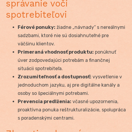
správanie voči
spotrebiteľovi
Férové ponuky:
žiadne „návnady“ s nereálnymi
sadzbami, ktoré nie sú dosiahnuteľné pre
väčšinu klientov.
Primeraná vhodnosť produktu:
ponúknuť
úver zodpovedajúci potrebám a finančnej
situácii spotrebiteľa.
Zrozumiteľnosť a dostupnosť:
vysvetlenie v
jednoduchom jazyku, aj pre digitálne kanály a
osoby so špeciálnymi potrebami.
Prevencia predlženia:
včasné upozornenia,
proaktívna ponuka reštrukturalizácie, spolupráca
s poradenskými centrami.