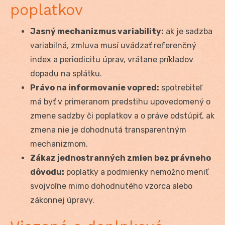
poplatkov
Jasný mechanizmus variability:
ak je sadzba
variabilná, zmluva musí uvádzať referenčný
index a periodicitu úprav, vrátane príkladov
dopadu na splátku.
Právo na informovanie vopred:
spotrebiteľ
má byť v primeranom predstihu upovedomený o
zmene sadzby či poplatkov a o práve odstúpiť, ak
zmena nie je dohodnutá transparentným
mechanizmom.
Zákaz jednostranných zmien bez právneho
dôvodu:
poplatky a podmienky nemožno meniť
svojvoľne mimo dohodnutého vzorca alebo
zákonnej úpravy.