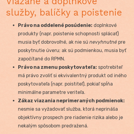
Viazané a doplnkové
služby, balíčky a poistenie
Právo na oddelené posúdenie:
doplnkové
produkty (napr. poistenie schopnosti splácať)
musia byť dobrovoľné, ak nie sú
nevyhnutné
pre
poskytnutie úveru; ak sú podmienkou, musia byť
započítané do RPMN.
Právo na zmenu poskytovateľa:
spotrebiteľ
má právo zvoliť si ekvivalentný produkt od iného
poskytovateľa (napr. poistiteľ), pokiaľ spĺňa
minimálne parametre veriteľa.
Zákaz viazania neprimeraných podmienok:
nesmie sa vyžadovať služba, ktorá neprináša
objektívny prospech pre riadenie rizika alebo je
nekalým spôsobom predražená.