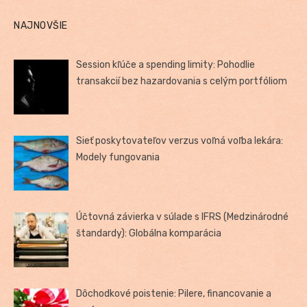
NAJNOVŠIE
Session kľúče a spending limity: Pohodlie
transakcií bez hazardovania s celým portfóliom
Sieť poskytovateľov verzus voľná voľba lekára:
Modely fungovania
Účtovná závierka v súlade s IFRS (Medzinárodné
štandardy): Globálna komparácia
Dôchodkové poistenie: Pilere, financovanie a