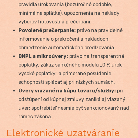
pravidlá úrokovania (bezúročné obdobie,
minimálna splátka), upozornenia na náklady
výberov hotovosti a prečerpaní.
Povolené prečerpanie:
právo na pravidelné
informovanie o prekročení a nákladoch;
obmedzenie automatického predlžovania.
BNPL a mikroúvery:
právo na transparentné
poplatky, zákaz sankčného modelu „0 % úrok –
vysoké poplatky“ a primerané posúdenie
schopnosti splácať aj pri nízkych sumách.
Úvery viazané na kúpu tovaru/služby:
pri
odstúpení od kúpnej zmluvy zaniká aj viazaný
úver; spotrebiteľ nesmie byť sankcionovaný nad
rámec zákona.
Elektronické uzatváranie