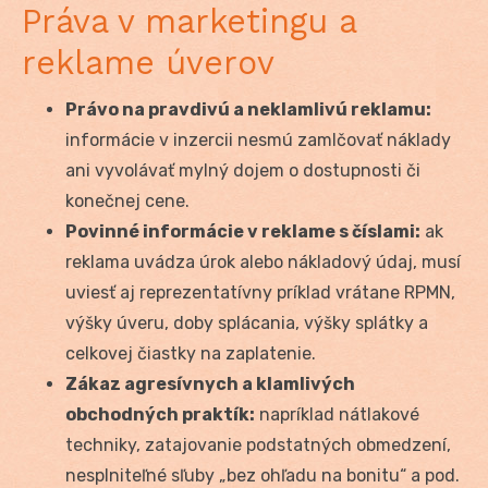
Práva v marketingu a
reklame úverov
Právo na pravdivú a neklamlivú reklamu:
informácie v inzercii nesmú zamlčovať náklady
ani vyvolávať mylný dojem o dostupnosti či
konečnej cene.
Povinné informácie v reklame s číslami:
ak
reklama uvádza úrok alebo nákladový údaj, musí
uviesť aj reprezentatívny príklad vrátane RPMN,
výšky úveru, doby splácania, výšky splátky a
celkovej čiastky na zaplatenie.
Zákaz agresívnych a klamlivých
obchodných praktík:
napríklad nátlakové
techniky, zatajovanie podstatných obmedzení,
nesplniteľné sľuby „bez ohľadu na bonitu“ a pod.