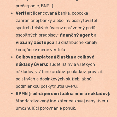
prečerpanie, BNPL).
Veriteľ:
licencovaná banka, pobočka
zahraničnej banky alebo iný poskytovateľ
spotrebiteľských úverov oprávnený podľa
osobitných predpisov;
finančný agent
a
viazaný zástupca
sú distribučné kanály
konajúce v mene veriteľa.
Celkovo zaplatená čiastka a celkové
náklady úveru:
súčet istiny a všetkých
nákladov, vrátane úrokov, poplatkov, provízií,
poistných a doplnkových služieb, ak sú
podmienkou poskytnutia úveru.
RPMN (ročná percentuálna miera nákladov):
štandardizovaný indikátor celkovej ceny úveru
umožňujúci porovnanie ponúk.