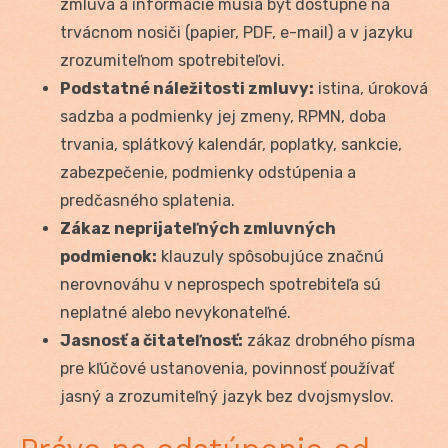
zmluva a informácie musia byť dostupné na
trvácnom nosiči (papier, PDF, e-mail) a v jazyku
zrozumiteľnom spotrebiteľovi.
Podstatné náležitosti zmluvy:
istina, úroková
sadzba a podmienky jej zmeny, RPMN, doba
trvania, splátkový kalendár, poplatky, sankcie,
zabezpečenie, podmienky odstúpenia a
predčasného splatenia.
Zákaz neprijateľných zmluvných
podmienok:
klauzuly spôsobujúce značnú
nerovnováhu v neprospech spotrebiteľa sú
neplatné alebo nevykonateľné.
Jasnosť a čitateľnosť:
zákaz drobného písma
pre kľúčové ustanovenia, povinnosť používať
jasný a zrozumiteľný jazyk bez dvojsmyslov.