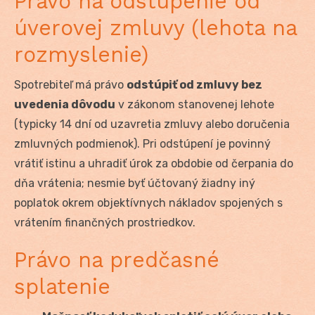
Právo na odstúpenie od
úverovej zmluvy (lehota na
rozmyslenie)
Spotrebiteľ má právo
odstúpiť od zmluvy bez
uvedenia dôvodu
v zákonom stanovenej lehote
(typicky 14 dní od uzavretia zmluvy alebo doručenia
zmluvných podmienok). Pri odstúpení je povinný
vrátiť istinu a uhradiť úrok za obdobie od čerpania do
dňa vrátenia; nesmie byť účtovaný žiadny iný
poplatok okrem objektívnych nákladov spojených s
vrátením finančných prostriedkov.
Právo na predčasné
splatenie