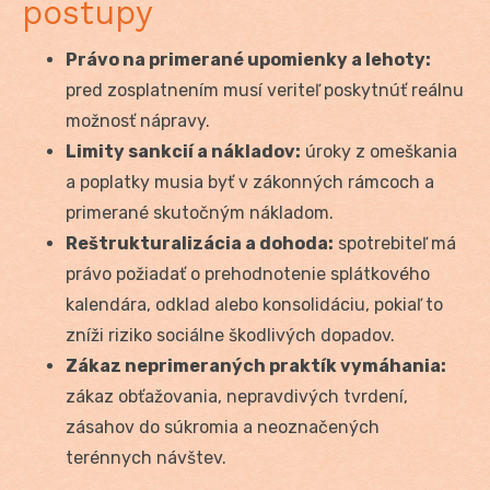
postupy
Právo na primerané upomienky a lehoty:
pred zosplatnením musí veriteľ poskytnúť reálnu
možnosť nápravy.
Limity sankcií a nákladov:
úroky z omeškania
a poplatky musia byť v zákonných rámcoch a
primerané skutočným nákladom.
Reštrukturalizácia a dohoda:
spotrebiteľ má
právo požiadať o prehodnotenie splátkového
kalendára, odklad alebo konsolidáciu, pokiaľ to
zníži riziko sociálne škodlivých dopadov.
Zákaz neprimeraných praktík vymáhania:
zákaz obťažovania, nepravdivých tvrdení,
zásahov do súkromia a neoznačených
terénnych návštev.