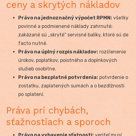
ceny a skrytých nákladov
Právo na jednoznačný výpočet RPMN:
všetky
povinné a podmienené náklady zahrnuté;
zakázané sú „skryté“ servisné balíky, ktoré sú de
facto nutné.
Právo na úplný rozpis nákladov:
rozčlenenie
úrokov, poplatkov, poistného a doplnkových
služieb osobitne.
Právo na bezplatné potvrdenia:
potvrdenie o
zostatku, zaplatených sumách a o bezdlžnosti
po splatení.
Práva pri chybách,
sťažnostiach a sporoch
Právo na vybavenie sťažnosti:
veriteľ musí