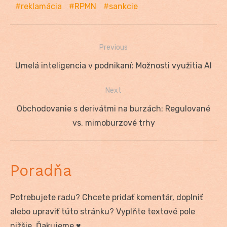
reklamácia
RPMN
sankcie
Previous
Navigácia
Previous
Umelá inteligencia v podnikaní: Možnosti využitia AI
v
post:
Next
článku
Next
Obchodovanie s derivátmi na burzách: Regulované
post:
vs. mimoburzové trhy
Poradňa
Potrebujete radu? Chcete pridať komentár, doplniť
alebo upraviť túto stránku? Vyplňte textové pole
nižšie. Ďakujeme ♥