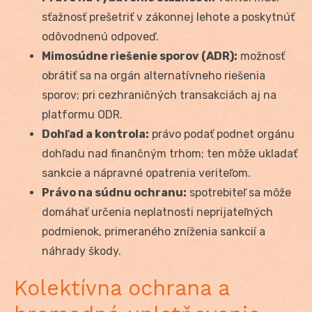
sťažnosť prešetriť v zákonnej lehote a poskytnúť
odôvodnenú odpoveď.
Mimosúdne riešenie sporov (ADR):
možnosť
obrátiť sa na orgán alternatívneho riešenia
sporov; pri cezhraničných transakciách aj na
platformu ODR.
Dohľad a kontrola:
právo podať podnet orgánu
dohľadu nad finančným trhom; ten môže ukladať
sankcie a nápravné opatrenia veriteľom.
Právo na súdnu ochranu:
spotrebiteľ sa môže
domáhať určenia neplatnosti neprijateľných
podmienok, primeraného zníženia sankcií a
náhrady škody.
Kolektívna ochrana a