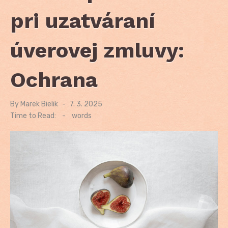
pri uzatváraní
úverovej zmluvy:
Ochrana
By
Marek Bielik
Posted
7. 3. 2025
on
Time to Read:
-
words