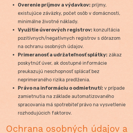
Overenie príjmov a výdavkov:
príjmy,
existujúce záväzky, počet osôb v domácnosti,
minimálne životné náklady.
Využitie úverových registrov:
konzultácia
pozitívnych/negatívnych registrov s dôrazom
na ochranu osobných údajov.
Primeranosť a udržateľnosť splátky:
zákaz
poskytnúť úver, ak dostupné informácie
preukazujú neschopnosť splácať bez
neprimeraného rizika predlženia.
Právo na informáciu o odmietnutí:
v prípade
zamietnutia na základe automatizovaného
spracovania má spotrebiteľ právo na vysvetlenie
rozhodujúcich faktorov.
Ochrana osobných údajov a