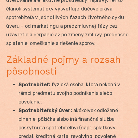
úverovanie a efektívne prostriedky nápravy. Tento
článok systematicky vysvetľuje kľúčové práva
spotrebiteľa v jednotlivých fázach životného cyklu
úveru – od marketingu a predzmluvnej fázy cez
uzavretie a čerpanie až po zmeny zmluvy, predčasné
splatenie, omeškanie a riešenie sporov.
Základné pojmy a rozsah
pôsobnosti
Spotrebiteľ:
fyzická osoba, ktorá nekoná v
rámci predmetu svojho podnikania alebo
povolania.
Spotrebiteľský úver:
akékoľvek odložené
plnenie, pôžička alebo iná finančná služba
poskytnutá spotrebiteľovi (napr. splátkový
predaj, kreditná karta, revolving, povolené