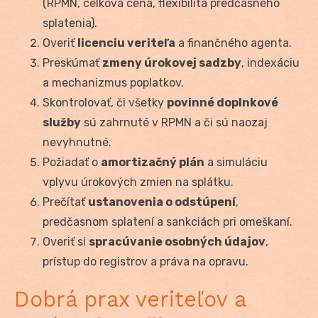
(RPMN, celková cena, flexibilita predčasného
splatenia).
Overiť
licenciu veriteľa
a finančného agenta.
Preskúmať
zmeny úrokovej sadzby
, indexáciu
a mechanizmus poplatkov.
Skontrolovať, či všetky
povinné doplnkové
služby
sú zahrnuté v RPMN a či sú naozaj
nevyhnutné.
Požiadať o
amortizačný plán
a simuláciu
vplyvu úrokových zmien na splátku.
Prečítať
ustanovenia o odstúpení
,
predčasnom splatení a sankciách pri omeškaní.
Overiť si
spracúvanie osobných údajov
,
prístup do registrov a práva na opravu.
Dobrá prax veriteľov a