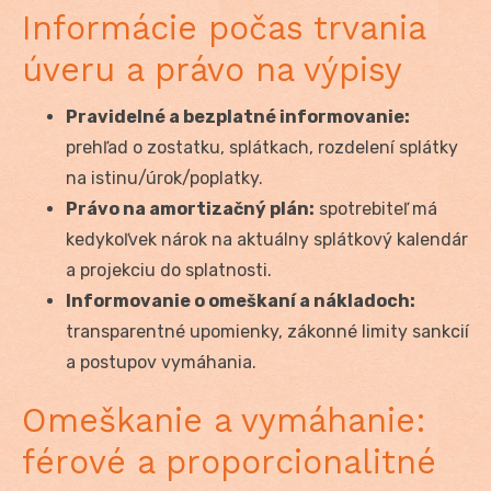
Informácie počas trvania
úveru a právo na výpisy
Pravidelné a bezplatné informovanie:
prehľad o zostatku, splátkach, rozdelení splátky
na istinu/úrok/poplatky.
Právo na amortizačný plán:
spotrebiteľ má
kedykoľvek nárok na aktuálny splátkový kalendár
a projekciu do splatnosti.
Informovanie o omeškaní a nákladoch:
transparentné upomienky, zákonné limity sankcií
a postupov vymáhania.
Omeškanie a vymáhanie:
férové a proporcionalitné