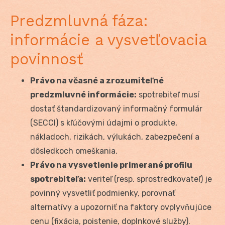
Predzmluvná fáza:
informácie a vysvetľovacia
povinnosť
Právo na včasné a zrozumiteľné
predzmluvné informácie:
spotrebiteľ musí
dostať štandardizovaný informačný formulár
(SECCI) s kľúčovými údajmi o produkte,
nákladoch, rizikách, výlukách, zabezpečení a
dôsledkoch omeškania.
Právo na vysvetlenie primerané profilu
spotrebiteľa:
veriteľ (resp. sprostredkovateľ) je
povinný vysvetliť podmienky, porovnať
alternatívy a upozorniť na faktory ovplyvňujúce
cenu (fixácia, poistenie, doplnkové služby).