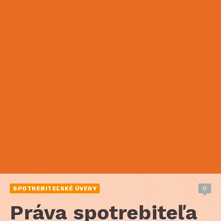
SPOTREBITEĽSKÉ ÚVERY
0
Práva spotrebiteľa