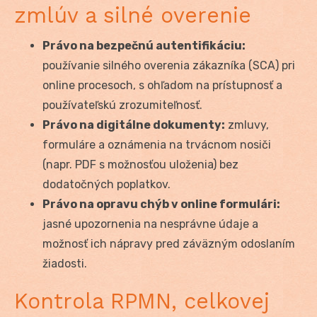
zmlúv a silné overenie
Právo na bezpečnú autentifikáciu:
používanie silného overenia zákazníka (SCA) pri
online procesoch, s ohľadom na prístupnosť a
používateľskú zrozumiteľnosť.
Právo na digitálne dokumenty:
zmluvy,
formuláre a oznámenia na trvácnom nosiči
(napr. PDF s možnosťou uloženia) bez
dodatočných poplatkov.
Právo na opravu chýb v online formulári:
jasné upozornenia na nesprávne údaje a
možnosť ich nápravy pred záväzným odoslaním
žiadosti.
Kontrola RPMN, celkovej