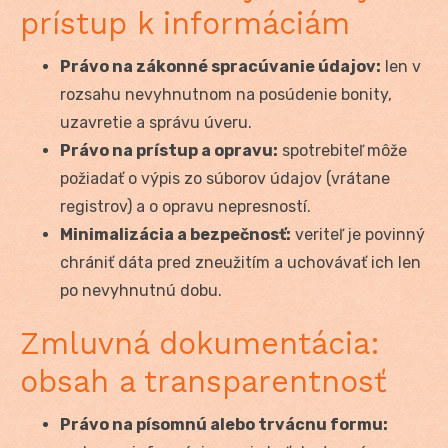
prístup k informáciám
Právo na zákonné spracúvanie údajov:
len v
rozsahu nevyhnutnom na posúdenie bonity,
uzavretie a správu úveru.
Právo na prístup a opravu:
spotrebiteľ môže
požiadať o výpis zo súborov údajov (vrátane
registrov) a o opravu nepresností.
Minimalizácia a bezpečnosť:
veriteľ je povinný
chrániť dáta pred zneužitím a uchovávať ich len
po nevyhnutnú dobu.
Zmluvná dokumentácia:
obsah a transparentnosť
Právo na písomnú alebo trvácnu formu: