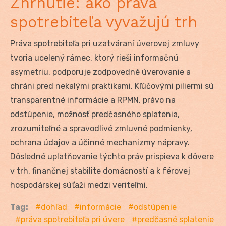
Zhrnutie: ako práva
spotrebiteľa vyvažujú trh
Práva spotrebiteľa pri uzatváraní úverovej zmluvy
tvoria ucelený rámec, ktorý rieši informačnú
asymetriu, podporuje zodpovedné úverovanie a
chráni pred nekalými praktikami. Kľúčovými piliermi sú
transparentné informácie a RPMN, právo na
odstúpenie, možnosť predčasného splatenia,
zrozumiteľné a spravodlivé zmluvné podmienky,
ochrana údajov a účinné mechanizmy nápravy.
Dôsledné uplatňovanie týchto práv prispieva k dôvere
v trh, finančnej stabilite domácností a k férovej
hospodárskej súťaži medzi veriteľmi.
Tag:
dohľad
informácie
odstúpenie
práva spotrebiteľa pri úvere
predčasné splatenie