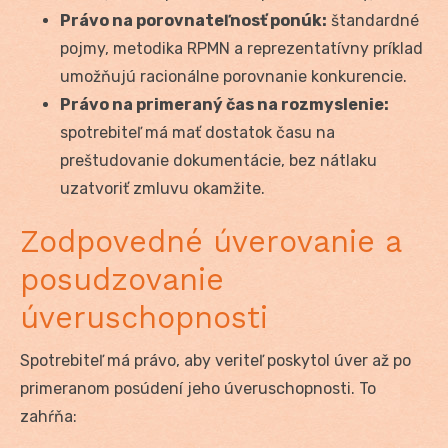
Právo na porovnateľnosť ponúk:
štandardné
pojmy, metodika RPMN a reprezentatívny príklad
umožňujú racionálne porovnanie konkurencie.
Právo na primeraný čas na rozmyslenie:
spotrebiteľ má mať dostatok času na
preštudovanie dokumentácie, bez nátlaku
uzatvoriť zmluvu okamžite.
Zodpovedné úverovanie a
posudzovanie
úveruschopnosti
Spotrebiteľ má právo, aby veriteľ poskytol úver až po
primeranom posúdení jeho úveruschopnosti. To
zahŕňa: