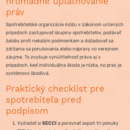
hromadné uplatňovanie
práv
Spotrebiteľské organizácie môžu v zákonom určených
prípadoch zastupovať skupiny spotrebiteľov, podávať
žaloby proti nekalým podmienkam a dožadovať sa
zdržania sa porušovania alebo nápravy vo verejnom
záujme. To zvyšuje vynútiteľnosť práva aj v
prípadoch, keď individuálna škoda je nízka, no prax je
systémovo škodlivá.
Praktický checklist pre
spotrebiteľa pred
podpisom
Vyžiadať si
SECCI
a porovnať aspoň tri ponuky