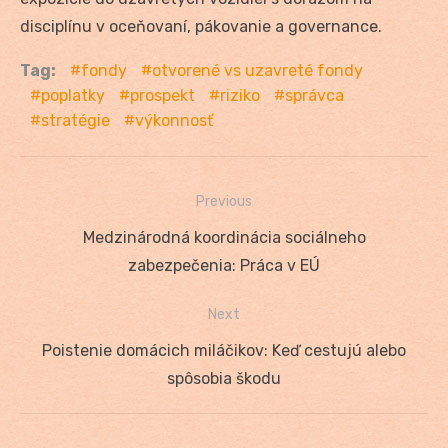
disciplínu v oceňovaní, pákovanie a governance.
Tag:
fondy
otvorené vs uzavreté fondy
poplatky
prospekt
riziko
správca
stratégie
výkonnosť
Previous
Navigácia
Previous
Medzinárodná koordinácia sociálneho
v
post:
zabezpečenia: Práca v EÚ
článku
Next
Next
Poistenie domácich miláčikov: Keď cestujú alebo
post:
spôsobia škodu