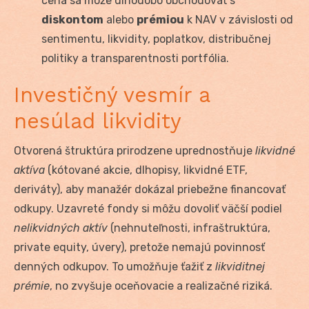
cena sa môže dlhodobo obchodovať s
diskontom
alebo
prémiou
k NAV v závislosti od
sentimentu, likvidity, poplatkov, distribučnej
politiky a transparentnosti portfólia.
Investičný vesmír a
nesúlad likvidity
Otvorená štruktúra prirodzene uprednostňuje
likvidné
aktíva
(kótované akcie, dlhopisy, likvidné ETF,
deriváty), aby manažér dokázal priebežne financovať
odkupy. Uzavreté fondy si môžu dovoliť väčší podiel
nelikvidných aktív
(nehnuteľnosti, infraštruktúra,
private equity, úvery), pretože nemajú povinnosť
denných odkupov. To umožňuje ťažiť z
likviditnej
prémie
, no zvyšuje oceňovacie a realizačné riziká.