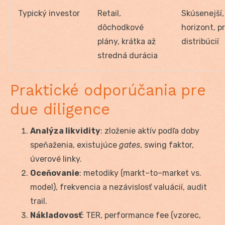
Typický investor
Retail,
Skúsenejší,
dôchodkové
horizont, p
plány, krátka až
distribúcií
stredná durácia
Praktické odporúčania pre
due diligence
Analýza likvidity
: zloženie aktív podľa doby
speňaženia, existujúce
gates
, swing faktor,
úverové linky.
Oceňovanie
: metodiky (markt–to–market vs.
model), frekvencia a nezávislosť valuácií, audit
trail.
Nákladovosť
: TER, performance fee (vzorec,