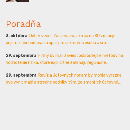
Poradňa
3. októbra
:
Dobry vecer. Zaujima ma ako sa na SR zdanuje
prijem z obchodovania opcií pre sukromnu osobu a sro. ...
29. septembra
:
Firmy by mali zaviesť pokročilejšie metódy na
hodnotenie rizika, ktoré explicitne zahŕňajú regulačné...
29. septembra
:
Revízia účtovných noriem by mohla výrazne
ovplyvniť malé a stredné podniky tým, že zmení ich účtovné...