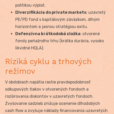
politikou výplat.
Diverzifikácia do private markets
: uzavretý
PE/PD fond s kapitálovým záväzkom, dlhým
horizontom a jasnou stratégiou exitu.
Defenzívna krátkodobá zložka
: otvorené
fondy peňažného trhu (krátka durácia, vysoko
likvidné HQLA).
Riziká cyklu a trhových
režimov
V obdobiach napätia rastie pravdepodobnosť
odkupových tlakov v otvorených fondoch a
rozširovania diskontov v uzavretých fondoch.
Zvyšovanie sadzieb znižuje ocenenie dlhodobých
cash flow a zvyšuje náklady financovania uzavretých