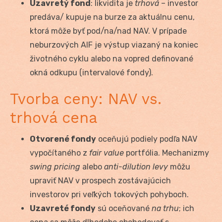
Uzavretý fond
: likvidita je
trhová
– investor
predáva/ kupuje na burze za aktuálnu cenu,
ktorá môže byť pod/na/nad NAV. V prípade
neburzových AIF je výstup viazaný na koniec
životného cyklu alebo na vopred definované
okná odkupu (intervalové fondy).
Tvorba ceny: NAV vs.
trhová cena
Otvorené fondy
oceňujú podiely podľa NAV
vypočítaného z
fair value
portfólia. Mechanizmy
swing pricing
alebo
anti-dilution levy
môžu
upraviť NAV v prospech zostávajúcich
investorov pri veľkých tokových pohyboch.
Uzavreté fondy
sú oceňované
na trhu
; ich