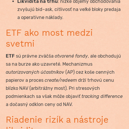
Likvidita na trhu
: nízke objemy obchodovania
zvyšujú bid–ask, citlivosť na veľké bloky predaja
a operatívne náklady.
ETF ako most medzi
svetmi
ETF
sú právne zväčša
otvorené fondy
, ale obchodujú
sa na burze ako uzavreté. Mechanizmus
autorizovaných účastníkov
(AP) cez koše cenných
papierov a proces
create/redeem
drží trhovú cenu
blízko NAV (arbitrážny most). Pri stresových
podmienkach sa však môže objaviť
tracking difference
a dočasný odklon ceny od NAV.
Riadenie rizík a nástroje