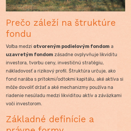
Prečo záleží na štruktúre
fondu
Voľba medzi
otvoreným podielovým fondom
a
uzavretým fondom
zásadne ovplyvňuje likviditu
investora, tvorbu ceny, investičnú stratégiu,
nákladovosť a rizikový profil. Štruktúra určuje, ako
fond narába s prítokmi/odtokmi kapitálu, aké aktíva si
môže dovoliť držať a aké mechanizmy používa na
riadenie nesúladu medzi likviditou aktív a záväzkami
voči investorom.
Základné definície a
právne formy