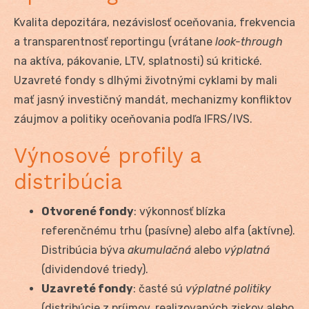
Kvalita depozitára, nezávislosť oceňovania, frekvencia
a transparentnosť reportingu (vrátane
look-through
na aktíva, pákovanie, LTV, splatnosti) sú kritické.
Uzavreté fondy s dlhými životnými cyklami by mali
mať jasný investičný mandát, mechanizmy konfliktov
záujmov a politiky oceňovania podľa IFRS/IVS.
Výnosové profily a
distribúcia
Otvorené fondy
: výkonnosť blízka
referenčnému trhu (pasívne) alebo alfa (aktívne).
Distribúcia býva
akumulačná
alebo
výplatná
(dividendové triedy).
Uzavreté fondy
: časté sú
výplatné politiky
(distribúcie z príjmov, realizovaných ziskov alebo