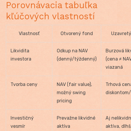
Porovnávacia tabuľka
kľúčových vlastností
Vlastnosť
Otvorený fond
Uzavretý
Likvidita
Odkup na NAV
Burzová lik
investora
(denný/týždenný)
(cena ≠ NAV
viazaná
Tvorba ceny
NAV (fair value),
Trhová cen
možný swing
diskontom/
pricing
Investičný
Prevažne likvidné
Aj nelikvid
vesmír
aktíva
aktíva, dlhš