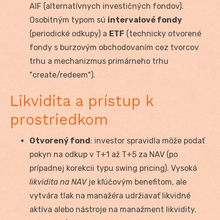
AIF (alternatívnych investičných fondov).
Osobitným typom sú
intervalové fondy
(periodické odkupy) a
ETF
(technicky otvorené
fondy s burzovým obchodovaním cez tvorcov
trhu a mechanizmus primárneho trhu
"create/redeem").
Likvidita a prístup k
prostriedkom
Otvorený fond
: investor spravidla môže podať
pokyn na odkup v T+1 až T+5 za NAV (po
prípadnej korekcii typu swing pricing). Vysoká
likvidita na NAV
je kľúčovým benefitom, ale
vytvára tlak na manažéra udržiavať likvidné
aktíva alebo nástroje na manažment likvidity.