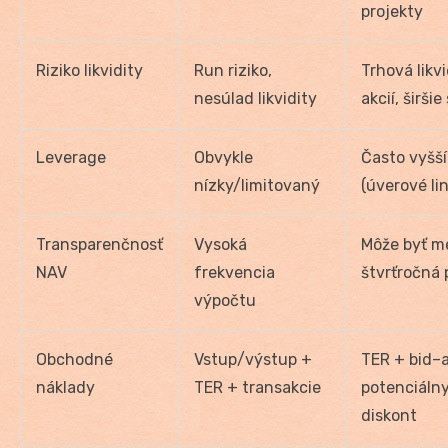
projekty
Riziko likvidity
Run riziko,
Trhová likvi
nesúlad likvidity
akcií, širši
Leverage
Obvykle
Často vyšší
nízky/limitovaný
(úverové lin
Transparenčnosť
Vysoká
Môže byť m
NAV
frekvencia
štvrťročná p
výpočtu
Obchodné
Vstup/výstup +
TER + bid–
náklady
TER + transakcie
potenciáln
diskont