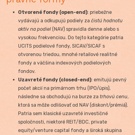
Otvorené fondy (open-end)
: priebežne
vydávajú a odkupujú podiely za
čistú hodnotu
aktív na podiel
(NAV) spravidla denne alebo s
vysokou frekvenciou. Do tejto kategórie patria
UCITS podielové fondy, SICAV/SICAF s
otvorenou triedou, mnohé retailové realitné
fondy a väčšina indexových podielových
fondov.
Uzavreté fondy (closed-end)
: emitujú pevný
počet akcií na primárnom trhu (IPO/úpis),
následne sa obchodujú na burze za
trhovú cenu
,
ktorá sa môže odlišovať od NAV (diskont/prémiá).
Patria sem klasické uzavreté investičné
spoločnosti, niektoré REIT/BDC, private
equity/venture capital fondy a široká skupina