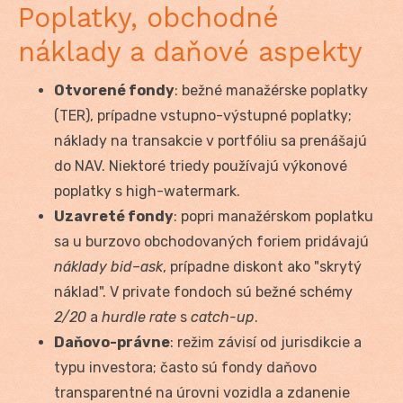
Poplatky, obchodné
náklady a daňové aspekty
Otvorené fondy
: bežné manažérske poplatky
(TER), prípadne vstupno-výstupné poplatky;
náklady na transakcie v portfóliu sa prenášajú
do NAV. Niektoré triedy používajú výkonové
poplatky s high-watermark.
Uzavreté fondy
: popri manažérskom poplatku
sa u burzovo obchodovaných foriem pridávajú
náklady bid–ask
, prípadne diskont ako "skrytý
náklad". V private fondoch sú bežné schémy
2/20
a
hurdle rate
s
catch-up
.
Daňovo-právne
: režim závisí od jurisdikcie a
typu investora; často sú fondy daňovo
transparentné na úrovni vozidla a zdanenie