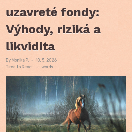
uzavreté fondy:
Výhody, riziká a
likvidita
By
Monika P.
Posted
10. 5. 2026
on
Time to Read:
-
words