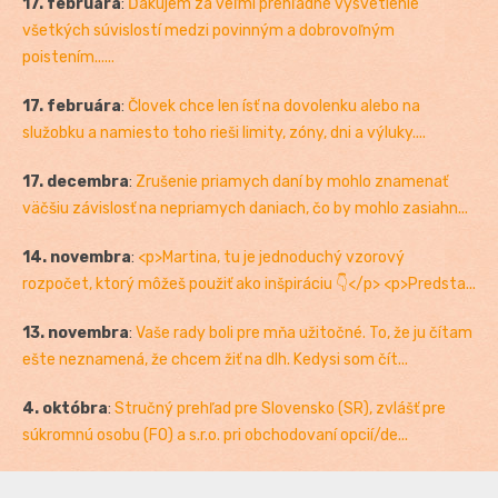
17. februára
:
Ďakujem za veľmi prehľadné vysvetlenie
všetkých súvislostí medzi povinným a dobrovoľným
poistením......
17. februára
:
Človek chce len ísť na dovolenku alebo na
služobku a namiesto toho rieši limity, zóny, dni a výluky....
17. decembra
:
Zrušenie priamych daní by mohlo znamenať
väčšiu závislosť na nepriamych daniach, čo by mohlo zasiahn...
14. novembra
:
<p>Martina, tu je jednoduchý vzorový
rozpočet, ktorý môžeš použiť ako inšpiráciu 👇</p> <p>Predsta...
13. novembra
:
Vaše rady boli pre mňa užitočné. To, že ju čítam
ešte neznamená, že chcem žiť na dlh. Kedysi som čít...
4. októbra
:
Stručný prehľad pre Slovensko (SR), zvlášť pre
súkromnú osobu (FO) a s.r.o. pri obchodovaní opcií/de...