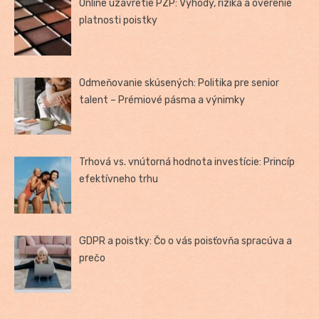
Online uzavretie PZP: Výhody, riziká a overenie
platnosti poistky
Odmeňovanie skúsených: Politika pre senior
talent – Prémiové pásma a výnimky
Trhová vs. vnútorná hodnota investície: Princíp
efektívneho trhu
GDPR a poistky: Čo o vás poisťovňa spracúva a
prečo