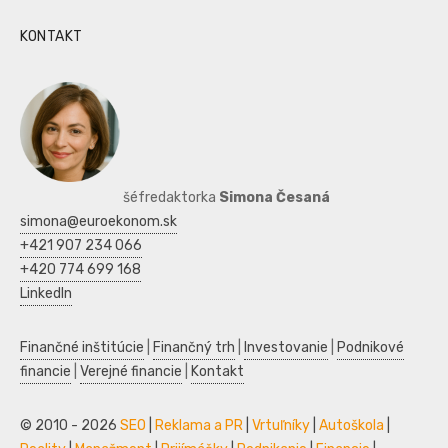
KONTAKT
šéfredaktorka
Simona Česaná
simona@euroekonom.sk
+421 907 234 066
+420 774 699 168
LinkedIn
Finančné inštitúcie
|
Finančný trh
|
Investovanie
|
Podnikové
financie
|
Verejné financie
|
Kontakt
© 2010 - 2026
SEO
|
Reklama a PR
|
Vrtuľníky
|
Autoškola
|