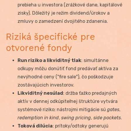
prebieha u investora (zrážkové dane, kapitálové
zisky). Dôležitý je režim dividend/úrokov a
zmluvy o zamedzení dvojitého zdanenia.
Riziká špecifické pre
otvorené fondy
Run riziko a likviditný tlak
: simultánne
odkupy môžu donútiť fond predávať aktíva za
nevýhodné ceny ("fire sale"), čo poškodzuje
zostávajúcich investorov.
Likviditný nesúlad
: držba ťažko predajných
aktív v dennej odkúpiteľnej štruktúre vytvára
systémové riziko; nástrojmi mitigácie sú
gates
,
redemption in kind
,
swing pricing
,
side pockets
.
Toková dilúcia
: prítoky/odtoky generujú