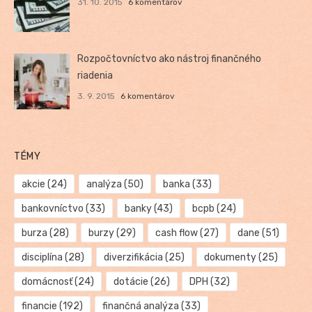
31. 10. 2015
6 komentárov
Rozpočtovníctvo ako nástroj finančného
riadenia
3. 9. 2015
6 komentárov
TÉMY
akcie
(24)
analýza
(50)
banka
(33)
bankovníctvo
(33)
banky
(43)
bcpb
(24)
burza
(28)
burzy
(29)
cash flow
(27)
dane
(51)
disciplína
(28)
diverzifikácia
(25)
dokumenty
(25)
domácnosť
(24)
dotácie
(26)
DPH
(32)
financie
(192)
finančná analýza
(33)