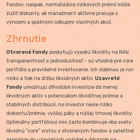
fondov; naopak, normalizácia rizikových prémií môže
zúžiť diskonty, ak manažment aktívne pracuje s
výnosmi a spätnými odkupmi vlastných akcií.
Zhrnutie
Otvorené fondy
poskytujú vysokú likviditu na NAV,
transparentnosť a jednoduchosť – sú vhodné pre core
portfólio a pravidelné investovanie. Ich slabinou je run
riziko a tlak na držbu likvidných aktív.
Uzavreté
fondy
umožňujú dlhodobé investície do menej
likvidných aktív s potenciálom likviditnej prémie a
stabilných distribúcií, no investor nesie riziko
diskontu/prémie, vyššej páky a nižšej trhovej likvidity.
Optimálny portfóliový mix často kombinuje oba svety:
likvidnú "core" vrstvu z otvorených fondov a satelitné
expozície do uzavretých vozidiel s dôrazom na