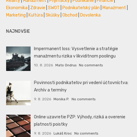
Reality
|
Manažment
|
Prijímáčky
|
Podnikanie
|
Financie
|
Ekonomika
|
Zdravie
|
SWOT
|
Podnikateľský plán
|
Manažment
|
Marketing
|
Kultúra
|
Skúšky
|
Obchod
|
Dovolenka
NAJNOVŠIE
Impermanent loss: Vysvetlenie a stratégie
manažmentu rizika v likviditnom poolingu
10. 8. 2026
Mato Ondrus
No comments
Povinnosti podnikateľov pri vedení účtovníctva:
Archív a termíny
9. 8. 2026
Monika P.
No comments
Online uzavretie PZP: Výhody, riziká a overenie
platnosti poistky
9. 8. 2026
Lukáš Kroc
No comments