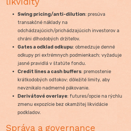
likvidity
Swing pricing/anti-dilution
: presúva
transakčné náklady na
odchádzajúcich/prichádzajúcich investorov a
chráni dlhodobých držiteľov.
Gates a odklad odkupu
: obmedzuje denné
odkupy pri extrémnych podmienkach; vyžaduje
jasné pravidlá v štatúte fondu.
Credit lines a cash buffers
: premostenie
krátkodobých odtokov; dôležité limity, aby
nevznikalo nadmerné pákovanie.
Derivátové overlaye
: futures/opcie na rýchlu
zmenu expozície bez okamžitej likvidácie
podkladov.
Správa a governance