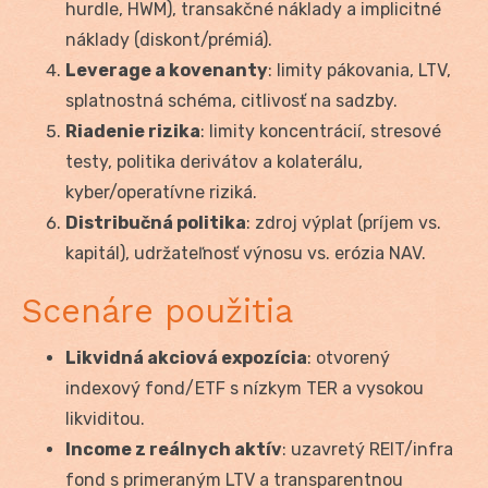
hurdle, HWM), transakčné náklady a implicitné
náklady (diskont/prémiá).
Leverage a kovenanty
: limity pákovania, LTV,
splatnostná schéma, citlivosť na sadzby.
Riadenie rizika
: limity koncentrácií, stresové
testy, politika derivátov a kolaterálu,
kyber/operatívne riziká.
Distribučná politika
: zdroj výplat (príjem vs.
kapitál), udržateľnosť výnosu vs. erózia NAV.
Scenáre použitia
Likvidná akciová expozícia
: otvorený
indexový fond/ETF s nízkym TER a vysokou
likviditou.
Income z reálnych aktív
: uzavretý REIT/infra
fond s primeraným LTV a transparentnou