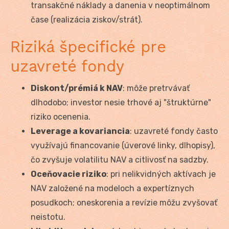
transakčné náklady a danenia v neoptimálnom
čase (realizácia ziskov/strát).
Riziká špecifické pre
uzavreté fondy
Diskont/prémiá k NAV
: môže pretrvávať
dlhodobo; investor nesie trhové aj "štruktúrne"
riziko ocenenia.
Leverage a kovariancia
: uzavreté fondy často
využívajú financovanie (úverové linky, dlhopisy),
čo zvyšuje volatilitu NAV a citlivosť na sadzby.
Oceňovacie riziko
: pri nelikvidných aktívach je
NAV založené na modeloch a expertíznych
posudkoch; oneskorenia a revízie môžu zvyšovať
neistotu.