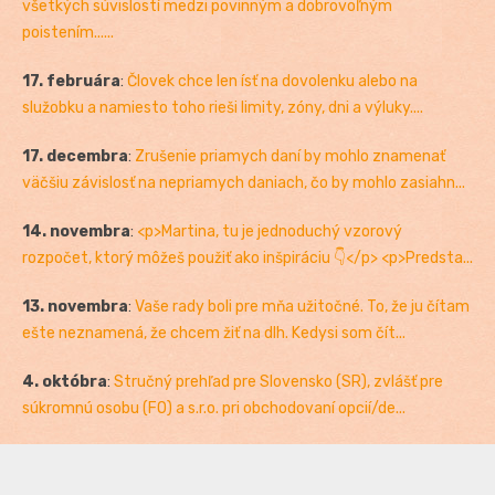
všetkých súvislostí medzi povinným a dobrovoľným
poistením......
17. februára
:
Človek chce len ísť na dovolenku alebo na
služobku a namiesto toho rieši limity, zóny, dni a výluky....
17. decembra
:
Zrušenie priamych daní by mohlo znamenať
väčšiu závislosť na nepriamych daniach, čo by mohlo zasiahn...
14. novembra
:
<p>Martina, tu je jednoduchý vzorový
rozpočet, ktorý môžeš použiť ako inšpiráciu 👇</p> <p>Predsta...
13. novembra
:
Vaše rady boli pre mňa užitočné. To, že ju čítam
ešte neznamená, že chcem žiť na dlh. Kedysi som čít...
4. októbra
:
Stručný prehľad pre Slovensko (SR), zvlášť pre
súkromnú osobu (FO) a s.r.o. pri obchodovaní opcií/de...