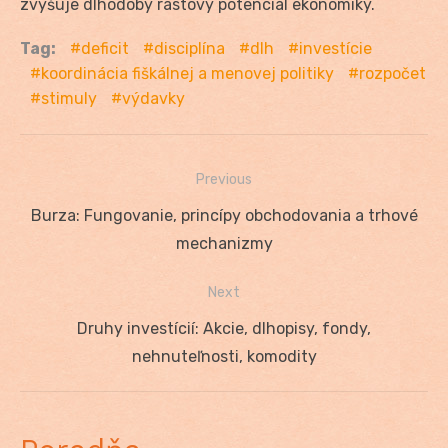
zvyšuje dlhodobý rastový potenciál ekonomiky.
Tag:
deficit
disciplína
dlh
investície
koordinácia fiškálnej a menovej politiky
rozpočet
stimuly
výdavky
Previous
Navigácia
Previous
Burza: Fungovanie, princípy obchodovania a trhové
v
post:
mechanizmy
článku
Next
Next
Druhy investícií: Akcie, dlhopisy, fondy,
post:
nehnuteľnosti, komodity