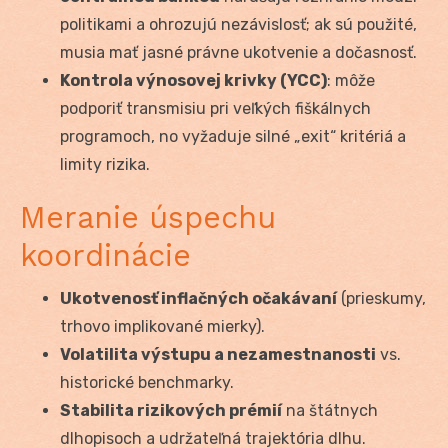
politikami a ohrozujú nezávislosť; ak sú použité,
musia mať jasné právne ukotvenie a dočasnosť.
Kontrola výnosovej krivky (YCC)
: môže
podporiť transmisiu pri veľkých fiškálnych
programoch, no vyžaduje silné „exit“ kritériá a
limity rizika.
Meranie úspechu
koordinácie
Ukotvenosť inflačných očakávaní
(prieskumy,
trhovo implikované mierky).
Volatilita výstupu a nezamestnanosti
vs.
historické benchmarky.
Stabilita rizikových prémií
na štátnych
dlhopisoch a udržateľná trajektória dlhu.