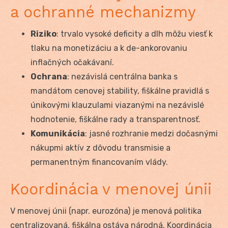
a ochranné mechanizmy
Riziko
: trvalo vysoké deficity a dlh môžu viesť k
tlaku na monetizáciu a k de-ankorovaniu
inflačných očakávaní.
Ochrana
: nezávislá centrálna banka s
mandátom cenovej stability, fiškálne pravidlá s
únikovými klauzulami viazanými na nezávislé
hodnotenie, fiškálne rady a transparentnosť.
Komunikácia
: jasné rozhranie medzi dočasnými
nákupmi aktív z dôvodu transmisie a
permanentným financovaním vlády.
Koordinácia v menovej únii
V menovej únii (napr. eurozóna) je menová politika
centralizovaná, fiškálna ostáva národná. Koordinácia