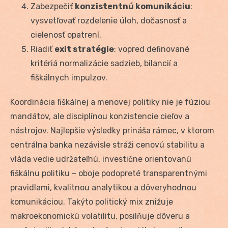
Zabezpečiť
konzistentnú komunikáciu
:
vysvetľovať rozdelenie úloh, dočasnosť a
cielenosť opatrení.
Riadiť
exit stratégie
: vopred definované
kritériá normalizácie sadzieb, bilancií a
fiškálnych impulzov.
Koordinácia fiškálnej a menovej politiky nie je fúziou
mandátov, ale disciplínou konzistencie cieľov a
nástrojov. Najlepšie výsledky prináša rámec, v ktorom
centrálna banka nezávisle stráži cenovú stabilitu a
vláda vedie udržateľnú, investične orientovanú
fiškálnu politiku – oboje podopreté transparentnými
pravidlami, kvalitnou analytikou a dôveryhodnou
komunikáciou. Takýto politický mix znižuje
makroekonomickú volatilitu, posilňuje dôveru a