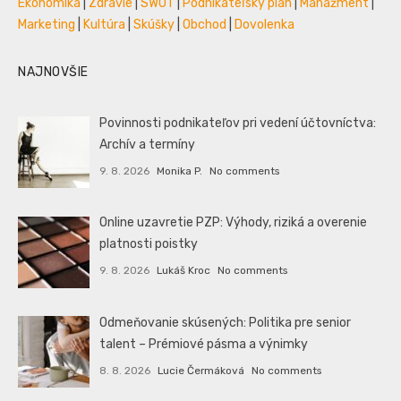
Ekonomika
|
Zdravie
|
SWOT
|
Podnikateľský plán
|
Manažment
|
Marketing
|
Kultúra
|
Skúšky
|
Obchod
|
Dovolenka
NAJNOVŠIE
Povinnosti podnikateľov pri vedení účtovníctva:
Archív a termíny
9. 8. 2026
Monika P.
No comments
Online uzavretie PZP: Výhody, riziká a overenie
platnosti poistky
9. 8. 2026
Lukáš Kroc
No comments
Odmeňovanie skúsených: Politika pre senior
talent – Prémiové pásma a výnimky
8. 8. 2026
Lucie Čermáková
No comments