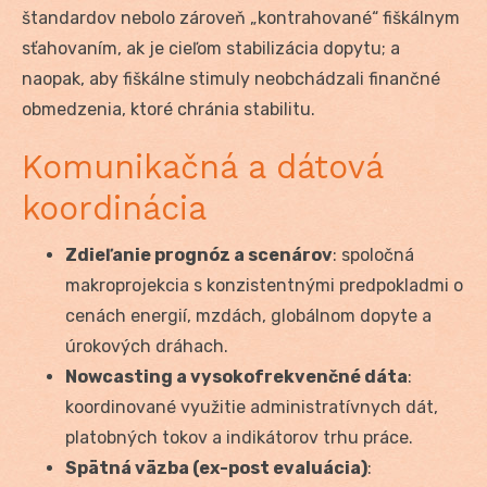
štandardov nebolo zároveň „kontrahované“ fiškálnym
sťahovaním, ak je cieľom stabilizácia dopytu; a
naopak, aby fiškálne stimuly neobchádzali finančné
obmedzenia, ktoré chránia stabilitu.
Komunikačná a dátová
koordinácia
Zdieľanie prognóz a scenárov
: spoločná
makroprojekcia s konzistentnými predpokladmi o
cenách energií, mzdách, globálnom dopyte a
úrokových dráhach.
Nowcasting a vysokofrekvenčné dáta
:
koordinované využitie administratívnych dát,
platobných tokov a indikátorov trhu práce.
Spätná väzba (ex-post evaluácia)
: