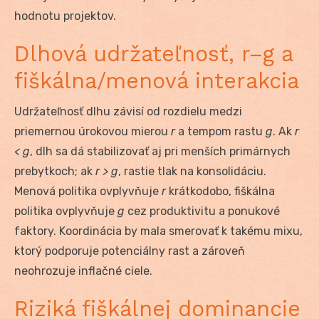
hodnotu projektov.
Dlhová udržateľnosť, r–g a
fiškálna/menová interakcia
Udržateľnosť dlhu závisí od rozdielu medzi
priemernou úrokovou mierou
r
a tempom rastu
g
. Ak
r
< g
, dlh sa dá stabilizovať aj pri menších primárnych
prebytkoch; ak
r > g
, rastie tlak na konsolidáciu.
Menová politika ovplyvňuje
r
krátkodobo, fiškálna
politika ovplyvňuje
g
cez produktivitu a ponukové
faktory. Koordinácia by mala smerovať k takému mixu,
ktorý podporuje potenciálny rast a zároveň
neohrozuje inflačné ciele.
Riziká fiškálnej dominancie