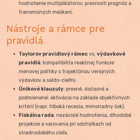
hodnotenie multiplikátorov, presnosti prognóz a
transmisných meškaní.
Nástroje a rámce pre
pravidlá
Taylorov pravidlový rámec
vs.
výdavkové
pravidlá
: kompatibilita reakčnej funkcie
menovej politiky s trajektóriou verejných
výdavkov a saldo-cieľmi.
Únikové klauzuly
: presné, dočasné a
podmienené; aktivácia na základe objektívnych
kritérií (napr. hlboká recesia, mimoriadny šok).
Fiskálna rada
: nezávislé hodnotenia, dlhodobé
projekcie a varovania pri odchýlkach od
strednodobého cieľa.