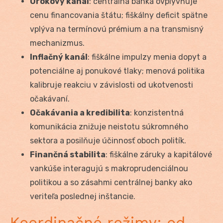
Úrokový kanál
: centrálna banka ovplyvňuje
cenu financovania štátu; fiškálny deficit spätne
vplýva na termínovú prémium a na transmisný
mechanizmus.
Inflačný kanál
: fiškálne impulzy menia dopyt a
potenciálne aj ponukové tlaky; menová politika
kalibruje reakciu v závislosti od ukotvenosti
očakávaní.
Očakávania a kredibilita
: konzistentná
komunikácia znižuje neistotu súkromného
sektora a posilňuje účinnosť oboch politík.
Finančná stabilita
: fiškálne záruky a kapitálové
vankúše interagujú s makroprudenciálnou
politikou a so zásahmi centrálnej banky ako
veriteľa poslednej inštancie.
Koordinačné režimy: od