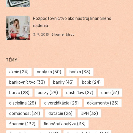
Rozpočtovníctvo ako nástroj finančného
riadenia
3. 9. 2015
6 komentárov
TÉMY
akcie
(24)
analýza
(50)
banka
(33)
bankovníctvo
(33)
banky
(43)
bcpb
(24)
burza
(28)
burzy
(29)
cash flow
(27)
dane
(51)
disciplína
(28)
diverzifikácia
(25)
dokumenty
(25)
domácnosť
(24)
dotácie
(26)
DPH
(32)
financie
(192)
finančná analýza
(33)