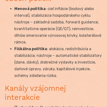
Menová politika
: cieľ inflácie (bodový alebo
interval), stabilizácia hospodárskeho cyklu;
nástroje – základná sadzba, forward guidance,
kvantitatívne operácie (QE/QT), reinvestície,
dlhšie smerovanie výnosovej krivky, kolaterálové
rámce.
Fiškálna politika
: alokácia, redistribúcia a
stabilizácia; nástroje – automatické stabilizátory
(dane, dávky), diskrečné výdavky a investície,
daňové úpravy, záruky, kapitálové injekcie,
schémy zdieľania rizika.
Kanály vzájomnej
interakcie