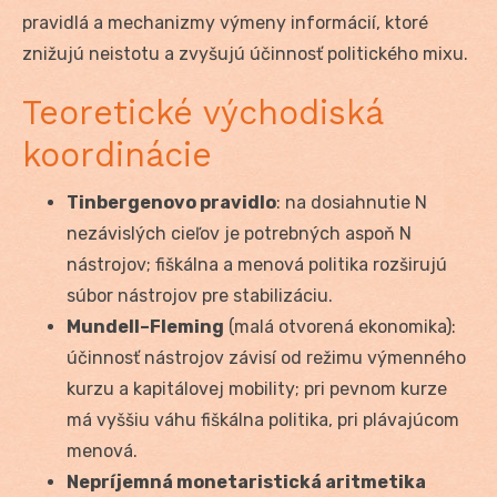
pravidlá a mechanizmy výmeny informácií, ktoré
znižujú neistotu a zvyšujú účinnosť politického mixu.
Teoretické východiská
koordinácie
Tinbergenovo pravidlo
: na dosiahnutie N
nezávislých cieľov je potrebných aspoň N
nástrojov; fiškálna a menová politika rozširujú
súbor nástrojov pre stabilizáciu.
Mundell–Fleming
(malá otvorená ekonomika):
účinnosť nástrojov závisí od režimu výmenného
kurzu a kapitálovej mobility; pri pevnom kurze
má vyššiu váhu fiškálna politika, pri plávajúcom
menová.
Nepríjemná monetaristická aritmetika