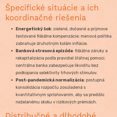
Špecifické situácie a ich
koordinačné riešenia
Energetický šok
: cielené, dočasné a príjmove
testované fiškálne kompenzácie; menová politika
zabraňuje druhotným kolám inflácie.
Banková stresová epizóda
: fiškálne záruky a
rekapitalizácia podľa pravidiel štátnej pomoci;
centrálna banka zabezpečuje likviditu bez
podkopania selektivity trhových stimulov.
Post-pandemická normalizácia
: postupná
konsolidácia rozpočtu zosúladená s
kvantitatívnym sprísňovaním, aby sa predišlo
neželanému skoku v rizikových prémiách.
Distribučné a dlhodobé