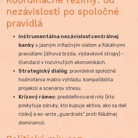
nezávislosti po spoločné
pravidlá
Inštrumentálna nezávislosť centrálnej
banky
s jasným inflačným cieľom a fiškálnymi
pravidlami (dlhová brzda, výdavkové stropy) –
štandard v rozvinutých ekonomikách.
Strategický dialóg
: pravidelné spoločné
hodnotenia makro výhľadu, kompatibilita
projekcií a scenárov stresu.
Krízový rámec
: preddefinované roly (kto
poskytuje záruky, kto kupuje aktíva, ako sa delí
riziko) a ex-ante „guardrails“ proti fiškálnej
dominancii.