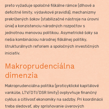
preto vyžaduje spoločné fiškálne rámce (dlhové a
deficitné limity, výdavkové pravidlá), mechanizmy
prekrížených šokov (stabilizačné nástroje na úrovni
únie) a konzistenciu národných rozpočtov s
jednotnou menovou politikou. Asymetrické šoky sa
riešia kombináciou národnej fiškálnej politiky,
štrukturálnych reforiem a spoločných investičných
iniciatív.
Makroprudenciálna
dimenzia
Makroprudenciálna politika (proticyklické kapitálové
vankúše, LTV/DTI/DSR limity) ovplyvňuje finančný
cyklus a citlivosť ekonomiky na sadzby. Pri koordinácii
treba sledovať, aby sprísňovanie úverových