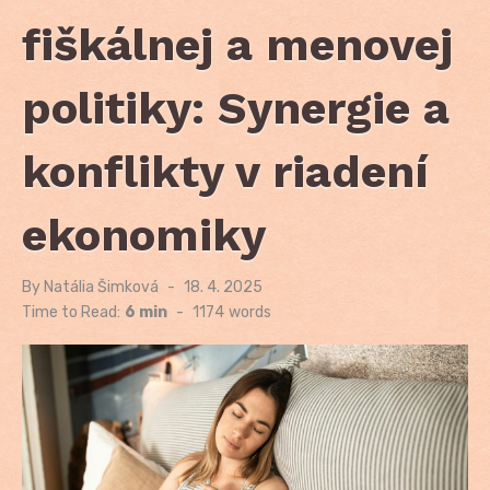
fiškálnej a menovej
politiky: Synergie a
konflikty v riadení
ekonomiky
By
Natália Šimková
Posted
18. 4. 2025
on
Time to Read:
6 min
-
1174
words