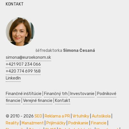
KONTAKT
šéfredaktorka
Simona Česaná
simona@euroekonom.sk
+421 907 234 066
+420 774 699 168
LinkedIn
Finančné inštitúcie
|
Finančný trh
|
Investovanie
|
Podnikové
financie
|
Verejné financie
|
Kontakt
© 2010 - 2026
SEO
|
Reklama a PR
|
Vrtuľníky
|
Autoškola
|
Reality
|
Manažment
|
Prijímáčky
|
Podnikanie
|
Financie
|