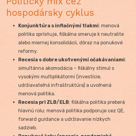
Politický mix cez
hospodársky cyklus
Konjunktúra s inflačnými tlakmi
: menová
politika sprísňuje, fiškálna smeruje k neutralite
alebo miernej konsolidácii, dôraz na ponukové
reformy.
Recesia s dobre ukotvenými očakávaniami
:
simultánna akomodácia – fiškálny stimul s
vysokými multiplikátormi (investície,
udržiavateľná infraštruktúra) a uvoľnená
menová politika.
Recesia pri ZLB/ELB
: fiškálna politika preberá
hlavnú rolu; menová politika podporuje cez QE,
forward guidance a udržiavanie nízkych
sadzieb.