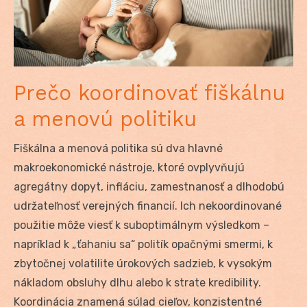
Prečo koordinovať fiškálnu
a menovú politiku
Fiškálna a menová politika sú dva hlavné
makroekonomické nástroje, ktoré ovplyvňujú
agregátny dopyt, infláciu, zamestnanosť a dlhodobú
udržateľnosť verejných financií. Ich nekoordinované
použitie môže viesť k suboptimálnym výsledkom –
napríklad k „ťahaniu sa“ politík opačnými smermi, k
zbytočnej volatilite úrokových sadzieb, k vysokým
nákladom obsluhy dlhu alebo k strate kredibility.
Koordinácia znamená súlad cieľov, konzistentné