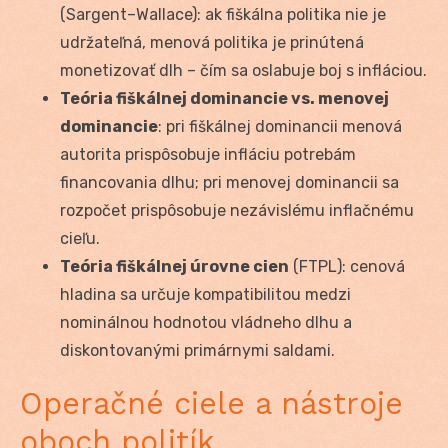
(Sargent–Wallace): ak fiškálna politika nie je
udržateľná, menová politika je prinútená
monetizovať dlh – čím sa oslabuje boj s infláciou.
Teória fiškálnej dominancie vs. menovej
dominancie
: pri fiškálnej dominancii menová
autorita prispôsobuje infláciu potrebám
financovania dlhu; pri menovej dominancii sa
rozpočet prispôsobuje nezávislému inflačnému
cieľu.
Teória fiškálnej úrovne cien
(FTPL): cenová
hladina sa určuje kompatibilitou medzi
nominálnou hodnotou vládneho dlhu a
diskontovanými primárnymi saldami.
Operačné ciele a nástroje
oboch politík