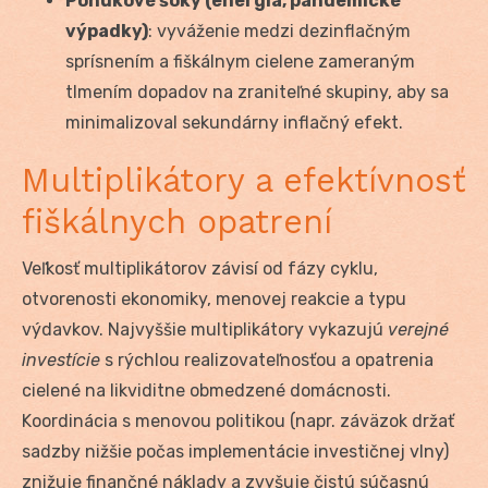
Ponukové šoky (energia, pandemické
výpadky)
: vyváženie medzi dezinflačným
sprísnením a fiškálnym cielene zameraným
tlmením dopadov na zraniteľné skupiny, aby sa
minimalizoval sekundárny inflačný efekt.
Multiplikátory a efektívnosť
fiškálnych opatrení
Veľkosť multiplikátorov závisí od fázy cyklu,
otvorenosti ekonomiky, menovej reakcie a typu
výdavkov. Najvyššie multiplikátory vykazujú
verejné
investície
s rýchlou realizovateľnosťou a opatrenia
cielené na likviditne obmedzené domácnosti.
Koordinácia s menovou politikou (napr. záväzok držať
sadzby nižšie počas implementácie investičnej vlny)
znižuje finančné náklady a zvyšuje čistú súčasnú