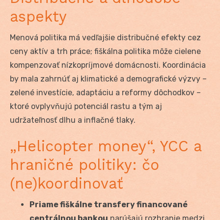
aspekty
Menová politika má vedľajšie distribučné efekty cez
ceny aktív a trh práce; fiškálna politika môže cielene
kompenzovať nízkopríjmové domácnosti. Koordinácia
by mala zahrnúť aj klimatické a demografické výzvy –
zelené investície, adaptáciu a reformy dôchodkov –
ktoré ovplyvňujú potenciál rastu a tým aj
udržateľnosť dlhu a inflačné tlaky.
„Helicopter money“, YCC a
hraničné politiky: čo
(ne)koordinovať
Priame fiškálne transfery financované
centrálnou bankou
narúšajú rozhranie medzi