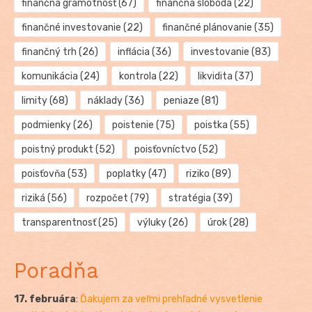
finančná gramotnosť
(67)
finančná sloboda
(22)
finančné investovanie
(22)
finančné plánovanie
(35)
finančný trh
(26)
inflácia
(36)
investovanie
(83)
komunikácia
(24)
kontrola
(22)
likvidita
(37)
limity
(68)
náklady
(36)
peniaze
(81)
podmienky
(26)
poistenie
(75)
poistka
(55)
poistný produkt
(52)
poisťovníctvo
(52)
poisťovňa
(53)
poplatky
(47)
riziko
(89)
riziká
(56)
rozpočet
(79)
stratégia
(39)
transparentnosť
(25)
výluky
(26)
úrok
(28)
Poradňa
17. februára
:
Ďakujem za veľmi prehľadné vysvetlenie