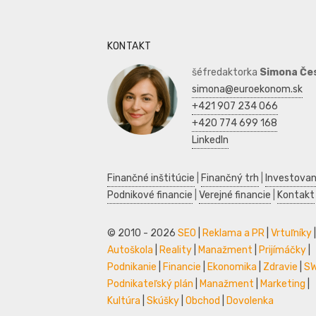
KONTAKT
šéfredaktorka
Simona Če
simona@euroekonom.sk
+421 907 234 066
+420 774 699 168
LinkedIn
Finančné inštitúcie
|
Finančný trh
|
Investovan
Podnikové financie
|
Verejné financie
|
Kontakt
© 2010 - 2026
SEO
|
Reklama a PR
|
Vrtuľníky
|
Autoškola
|
Reality
|
Manažment
|
Prijímáčky
|
Podnikanie
|
Financie
|
Ekonomika
|
Zdravie
|
S
Podnikateľský plán
|
Manažment
|
Marketing
|
Kultúra
|
Skúšky
|
Obchod
|
Dovolenka