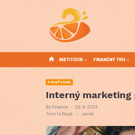
Skip
to
content
home
INŠTITÚCIE
FINANČNÝ TRH
POISŤOVNE
Interný marketing
By
Financie
Posted
22. 4. 2023
on
Time to Read:
-
words