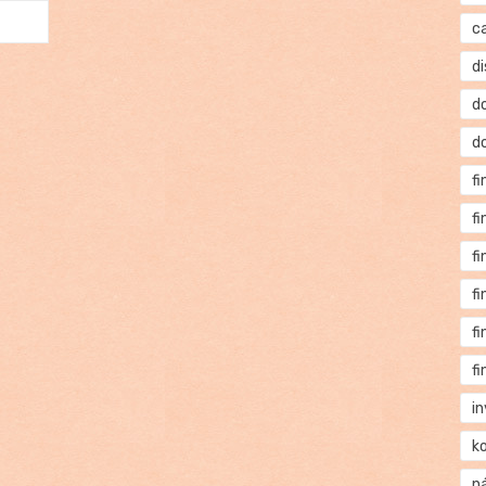
c
di
d
d
f
f
f
f
f
f
i
k
n