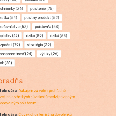
odmienky
(26)
poistenie
(75)
oistka
(54)
poistný produkt
(52)
oisťovníctvo
(52)
poisťovňa
(53)
oplatky
(47)
riziko
(89)
riziká
(55)
ozpočet
(79)
stratégia
(39)
ransparentnosť
(24)
výluky
(26)
rok
(28)
oradňa
 februára
:
Ďakujem za veľmi prehľadné
vetlenie všetkých súvislostí medzi povinným
obrovoľným poistením......
 februára
:
Človek chce len ísť na dovolenku