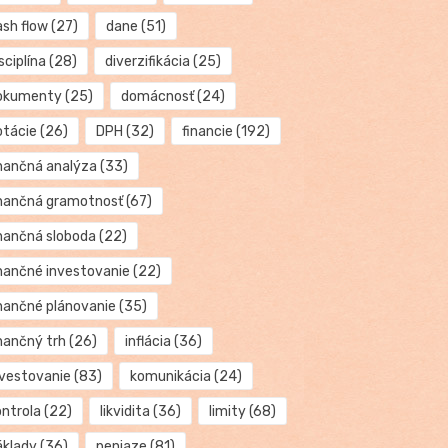
ash flow
(27)
dane
(51)
sciplína
(28)
diverzifikácia
(25)
okumenty
(25)
domácnosť
(24)
otácie
(26)
DPH
(32)
financie
(192)
inančná analýza
(33)
inančná gramotnosť
(67)
inančná sloboda
(22)
inančné investovanie
(22)
inančné plánovanie
(35)
inančný trh
(26)
inflácia
(36)
nvestovanie
(83)
komunikácia
(24)
ontrola
(22)
likvidita
(36)
limity
(68)
áklady
(36)
peniaze
(81)