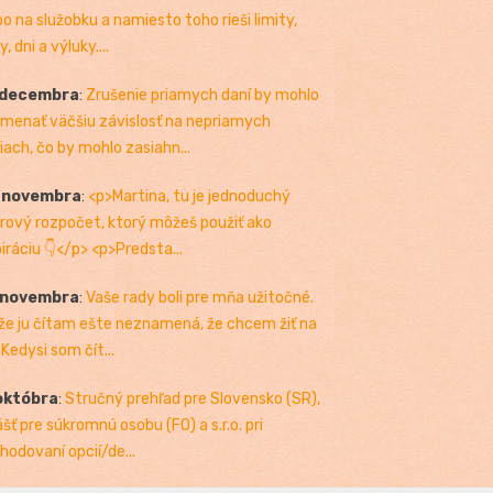
bo na služobku a namiesto toho rieši limity,
, dni a výluky....
 decembra
:
Zrušenie priamych daní by mohlo
menať väčšiu závislosť na nepriamych
iach, čo by mohlo zasiahn...
. novembra
:
<p>Martina, tu je jednoduchý
rový rozpočet, ktorý môžeš použiť ako
piráciu 👇</p> <p>Predsta...
 novembra
:
Vaše rady boli pre mňa užitočné.
 že ju čítam ešte neznamená, že chcem žiť na
 Kedysi som čít...
októbra
:
Stručný prehľad pre Slovensko (SR),
ášť pre súkromnú osobu (FO) a s.r.o. pri
hodovaní opcií/de...