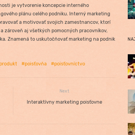
osti je vytvorenie koncepcie interného
ngového plánu celého podniku. Interný marketing
pravovať a motivovať svojich zamestnancov, ktorí
 a zároveň aj všetkých pomocných pracovníkov,
íka. Znamená to uskutočňovať marketing na podnik
NA
 produkt
poisťovňa
poisťovníctvo
Next
Next
Interaktívny marketing poisťovne
post: