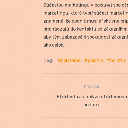
Súčasťou marketingu v poistnej spoločn
marketingu, ktorá tvorí súčasť marketi
znamená, že podnik musí efektívne pri
prichádzajú do kontaktu so zákazníkmi
aby tým zabezpečili spokojnosť zákazn
ako celok.
Tag:
poistenie
poistka
poistný
Previous
Navigácia
Previous
Efektivita a analýza efektívnosti
v
post:
podniku
článku