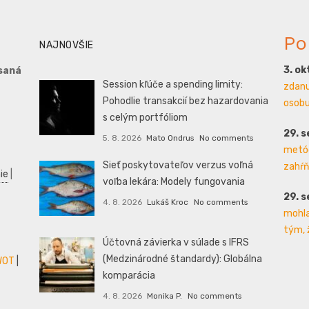
Po
NAJNOVŠIE
3. o
saná
Session kľúče a spending limity:
zdanu
Pohodlie transakcií bez hazardovania
osobu 
s celým portfóliom
29. 
5. 8. 2026
Mato Ondrus
No comments
metód
Sieť poskytovateľov verzus voľná
zahŕň
ie
|
voľba lekára: Modely fungovania
29. 
4. 8. 2026
Lukáš Kroc
No comments
mohla
tým, 
Účtovná závierka v súlade s IFRS
(Medzinárodné štandardy): Globálna
WOT
|
komparácia
4. 8. 2026
Monika P.
No comments