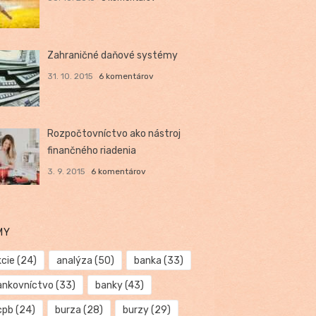
Zahraničné daňové systémy
31. 10. 2015
6 komentárov
Rozpočtovníctvo ako nástroj
finančného riadenia
3. 9. 2015
6 komentárov
MY
kcie
(24)
analýza
(50)
banka
(33)
ankovníctvo
(33)
banky
(43)
cpb
(24)
burza
(28)
burzy
(29)