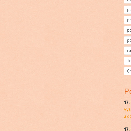
p
p
p
p
r
t
ú
P
17.
vys
a d
17.