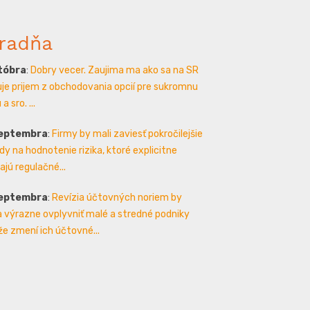
radňa
któbra
:
Dobry vecer. Zaujima ma ako sa na SR
je prijem z obchodovania opcií pre sukromnu
a sro. ...
septembra
:
Firmy by mali zaviesť pokročilejšie
y na hodnotenie rizika, ktoré explicitne
ajú regulačné...
septembra
:
Revízia účtovných noriem by
 výrazne ovplyvniť malé a stredné podniky
že zmení ich účtovné...