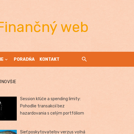
Finančný web
IE
PORADŇA
KONTAKT
JNOVŠIE
Session kľúče a spending limity:
Pohodlie transakcií bez
hazardovania s celým portfóliom
Sieť poskytovateľov verzus voľná