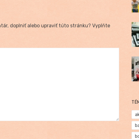
ár, doplniť alebo upraviť túto stránku? Vyplňte
TÉ
a
b
b