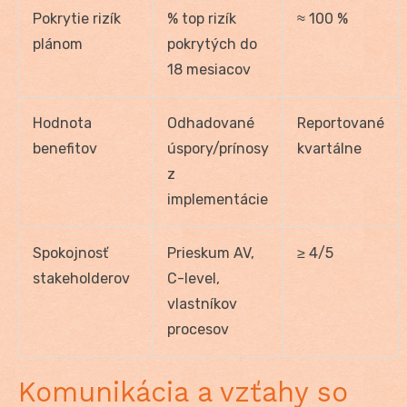
Pokrytie rizík
% top rizík
≈ 100 %
plánom
pokrytých do
18 mesiacov
Hodnota
Odhadované
Reportované
benefitov
úspory/prínosy
kvartálne
z
implementácie
Spokojnosť
Prieskum AV,
≥ 4/5
stakeholderov
C-level,
vlastníkov
procesov
Komunikácia a vzťahy so