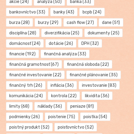
akcie
(24)
analýza
(50)
banka
(33)
bankovníctvo
(33)
banky
(43)
bcpb
(24)
burza
(28)
burzy
(29)
cash flow
(27)
dane
(51)
disciplína
(28)
diverzifikácia
(25)
dokumenty
(25)
domácnosť
(24)
dotácie
(26)
DPH
(32)
financie
(192)
finančná analýza
(33)
finančná gramotnosť
(67)
finančná sloboda
(22)
finančné investovanie
(22)
finančné plánovanie
(35)
finančný trh
(26)
inflácia
(36)
investovanie
(83)
komunikácia
(24)
kontrola
(22)
likvidita
(36)
limity
(68)
náklady
(36)
peniaze
(81)
podmienky
(26)
poistenie
(75)
poistka
(54)
poistný produkt
(52)
poisťovníctvo
(52)