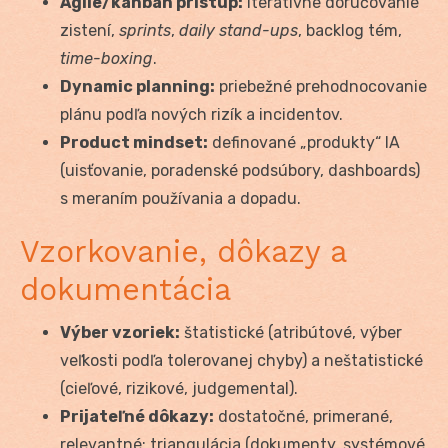
Agile/kanban prístup:
iteratívne doručovanie
zistení,
sprints
,
daily stand-ups
, backlog tém,
time-boxing
.
Dynamic planning:
priebežné prehodnocovanie
plánu podľa nových rizík a incidentov.
Product mindset:
definované „produkty“ IA
(uisťovanie, poradenské podsúbory, dashboards)
s meraním používania a dopadu.
Vzorkovanie, dôkazy a
dokumentácia
Výber vzoriek:
štatistické (atribútové, výber
veľkosti podľa tolerovanej chyby) a neštatistické
(cieľové, rizikové, judgemental).
Prijateľné dôkazy:
dostatočné, primerané,
relevantné; triangulácia (dokumenty, systémové