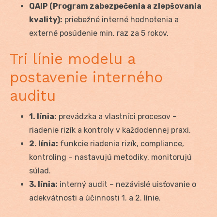
QAIP (Program zabezpečenia a zlepšovania
kvality):
priebežné interné hodnotenia a
externé posúdenie min. raz za 5 rokov.
Tri línie modelu a
postavenie interného
auditu
1. línia:
prevádzka a vlastníci procesov –
riadenie rizík a kontroly v každodennej praxi.
2. línia:
funkcie riadenia rizík, compliance,
kontroling – nastavujú metodiky, monitorujú
súlad.
3. línia:
interný audit – nezávislé uisťovanie o
adekvátnosti a účinnosti 1. a 2. línie.