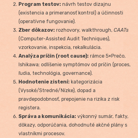
Program testov:
návrh testov dizajnu
(existencia a primeranosť kontrol) a účinnosti
(operatívne fungovanie).
Zber dôkazov:
rozhovory, walkthrough,
CAATs
(Computer-Assisted Audit Techniques),
vzorkovanie, inspekcia, rekalkulácia.
Analýza príčin (root cause):
rámce 5×Prečo,
Ishikawa; odlíšenie symptómov od príčin (proces,
ľudia, technológia, governance).
Hodnotenie zistení:
kategorizácia
(Vysoké/Stredné/Nízke), dopad a
pravdepodobnosť, prepojenie na rizika z risk
registera.
Správa a komunikácia:
výkonný sumár, fakty,
dôkazy, odporúčania, dohodnuté akčné plány s
vlastníkmi procesov.