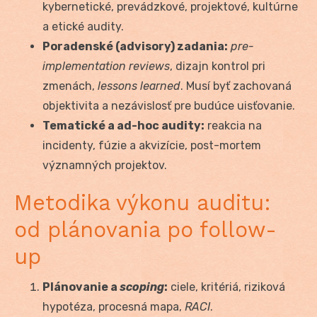
kybernetické, prevádzkové, projektové, kultúrne
a etické audity.
Poradenské (advisory) zadania:
pre-
implementation reviews
, dizajn kontrol pri
zmenách,
lessons learned
. Musí byť zachovaná
objektivita a nezávislosť pre budúce uisťovanie.
Tematické a ad-hoc audity:
reakcia na
incidenty, fúzie a akvizície, post-mortem
významných projektov.
Metodika výkonu auditu:
od plánovania po follow-
up
Plánovanie a
scoping
:
ciele, kritériá, riziková
hypotéza, procesná mapa,
RACI
.