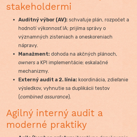
stakeholdermi
Auditný výbor (AV):
schvaľuje plán, rozpočet a
hodnotí výkonnosť IA; prijíma správy o
významných zisteniach a oneskoreniach
nápravy.
Manažment:
dohoda na akčných plánoch,
owners
a KPI implementácie; eskalačné
mechanizmy.
Externý audit a 2. línia:
koordinácia, zdieľanie
výsledkov, vyhnutie sa duplikácii testov
(
combined assurance
).
Agilný interný audit a
moderné praktiky