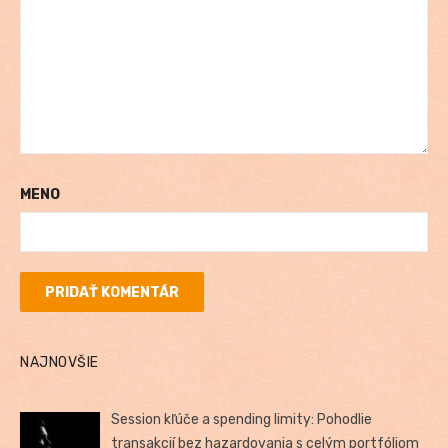
MENO
NAJNOVŠIE
Session kľúče a spending limity: Pohodlie
transakcií bez hazardovania s celým portfóliom