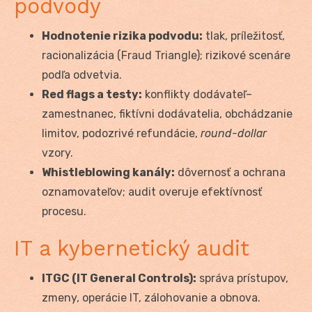
podvody
Hodnotenie rizika podvodu:
tlak, príležitosť,
racionalizácia (Fraud Triangle); rizikové scenáre
podľa odvetvia.
Red flags a testy:
konflikty dodávateľ–
zamestnanec, fiktívni dodávatelia, obchádzanie
limitov, podozrivé refundácie,
round-dollar
vzory.
Whistleblowing kanály:
dôvernosť a ochrana
oznamovateľov; audit overuje efektívnosť
procesu.
IT a kybernetický audit
ITGC (IT General Controls):
správa prístupov,
zmeny, operácie IT, zálohovanie a obnova.