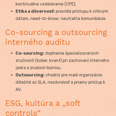
kontinuálne vzdelávanie (CPE).
Etika a dôvernosť:
pravidlá prístupu k citlivým
dátam,
need-to-know
, neutralita komunikácie.
Co-sourcing a outsourcing
interného auditu
Co-sourcing:
doplnenie špecializovaných
zručností (kyber, kvant) pri zachovaní interného
jadra a znalosti biznisu.
Outsourcing:
vhodný pre malé organizácie;
dôležité sú SLA, nezávislosť a priamy prístup k
AV.
ESG, kultúra a „soft
controls“