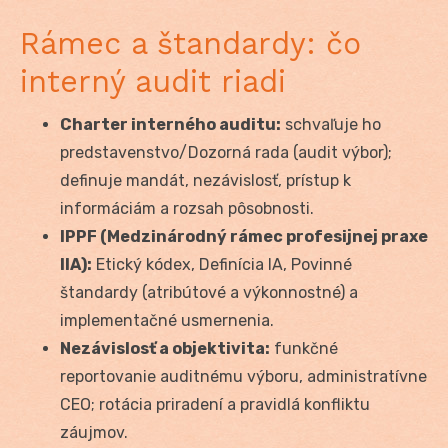
Rámec a štandardy: čo
interný audit riadi
Charter interného auditu:
schvaľuje ho
predstavenstvo/Dozorná rada (audit výbor);
definuje mandát, nezávislosť, prístup k
informáciám a rozsah pôsobnosti.
IPPF (Medzinárodný rámec profesijnej praxe
IIA):
Etický kódex, Definícia IA, Povinné
štandardy (atribútové a výkonnostné) a
implementačné usmernenia.
Nezávislosť a objektivita:
funkčné
reportovanie auditnému výboru, administratívne
CEO; rotácia priradení a pravidlá konfliktu
záujmov.