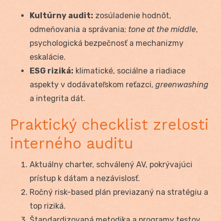
Kultúrny audit:
zosúladenie hodnôt,
odmeňovania a správania;
tone at the middle
,
psychologická bezpečnosť a mechanizmy
eskalácie.
ESG riziká:
klimatické, sociálne a riadiace
aspekty v dodávateľskom reťazci,
greenwashing
a integrita dát.
Praktický checklist zrelosti
interného auditu
Aktuálny charter, schválený AV, pokrývajúci
prístup k dátam a nezávislosť.
Ročný risk-based plán previazaný na stratégiu a
top riziká.
Štandardizovaná metodika a programy testov