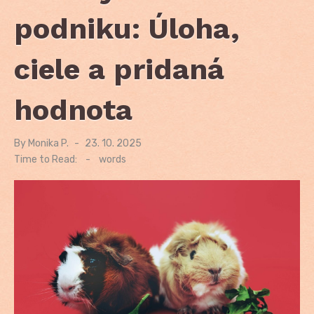
podniku: Úloha,
ciele a pridaná
hodnota
By
Monika P.
Posted
23. 10. 2025
on
Time to Read:
-
words