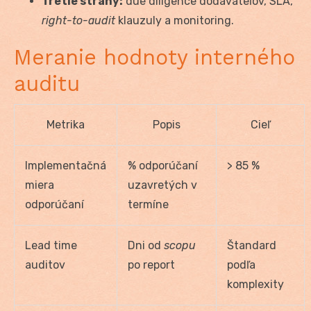
Tretie strany:
due diligence dodávateľov, SLA,
right-to-audit
klauzuly a monitoring.
Meranie hodnoty interného
auditu
Metrika
Popis
Cieľ
Implementačná
% odporúčaní
> 85 %
miera
uzavretých v
odporúčaní
termíne
Lead time
Dni od
scopu
Štandard
auditov
po report
podľa
komplexity