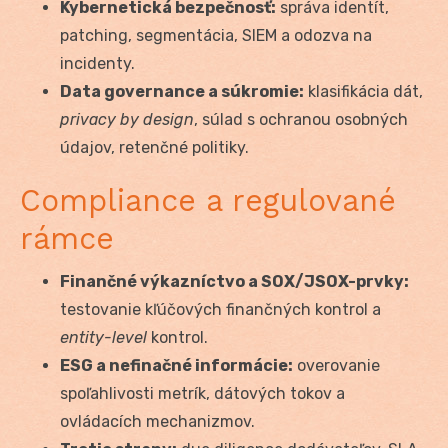
Kybernetická bezpečnosť:
správa identít,
patching, segmentácia, SIEM a odozva na
incidenty.
Data governance a súkromie:
klasifikácia dát,
privacy by design
, súlad s ochranou osobných
údajov, retenčné politiky.
Compliance a regulované
rámce
Finančné výkazníctvo a SOX/JSOX-prvky:
testovanie kľúčových finančných kontrol a
entity-level
kontrol.
ESG a nefinačné informácie:
overovanie
spoľahlivosti metrík, dátových tokov a
ovládacích mechanizmov.