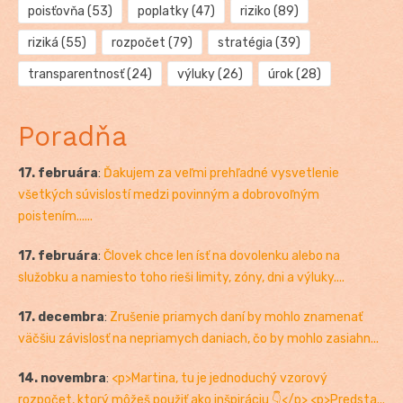
poisťovňa
(53)
poplatky
(47)
riziko
(89)
riziká
(55)
rozpočet
(79)
stratégia
(39)
transparentnosť
(24)
výluky
(26)
úrok
(28)
Poradňa
17. februára
:
Ďakujem za veľmi prehľadné vysvetlenie
všetkých súvislostí medzi povinným a dobrovoľným
poistením......
17. februára
:
Človek chce len ísť na dovolenku alebo na
služobku a namiesto toho rieši limity, zóny, dni a výluky....
17. decembra
:
Zrušenie priamych daní by mohlo znamenať
väčšiu závislosť na nepriamych daniach, čo by mohlo zasiahn...
14. novembra
:
<p>Martina, tu je jednoduchý vzorový
rozpočet, ktorý môžeš použiť ako inšpiráciu 👇</p> <p>Predsta...