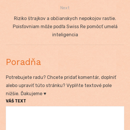
článku
Next
Next
Riziko štrajkov a občianskych nepokojov rastie.
post:
Poisťovniam môže podľa Swiss Re pomôcť umelá
inteligencia
Poradňa
Potrebujete radu? Chcete pridať komentár, doplniť
alebo upraviť túto stránku? Vyplňte textové pole
nižšie. Ďakujeme ♥
VÁŠ TEXT