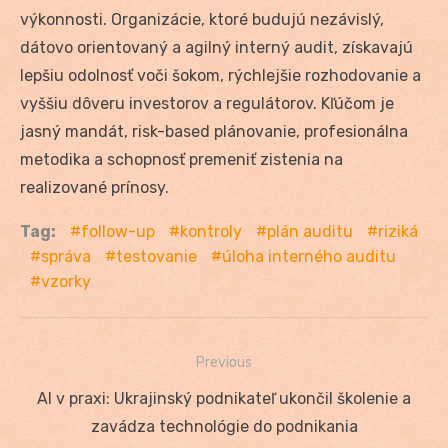
výkonnosti. Organizácie, ktoré budujú nezávislý,
dátovo orientovaný a agilný interný audit, získavajú
lepšiu odolnosť voči šokom, rýchlejšie rozhodovanie a
vyššiu dôveru investorov a regulátorov. Kľúčom je
jasný mandát, risk-based plánovanie, profesionálna
metodika a schopnosť premeniť zistenia na
realizované prínosy.
Tag:
follow-up
kontroly
plán auditu
riziká
správa
testovanie
úloha interného auditu
vzorky
Previous
Navigácia
Previous
AI v praxi: Ukrajinský podnikateľ ukončil školenie a
v
post:
zavádza technológie do podnikania