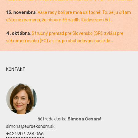
13. novembra
:
Vaše rady boli pre mňa užitočné. To, že ju čítam
ešte neznamená, že chcem žiť na dlh. Kedysi som čít...
4. októbra
:
Stručný prehľad pre Slovensko (SR), zvlášť pre
súkromnú osobu (FO) a s.r.o. pri obchodovaní opcií/de...
KONTAKT
šéfredaktorka
Simona Česaná
simona@euroekonom.sk
+421 907 234 066