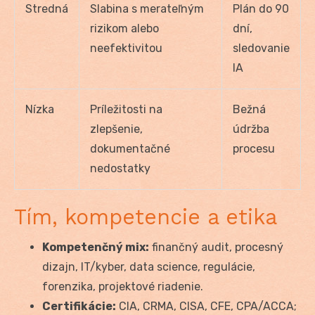
Stredná
Slabina s merateľným
Plán do 90
rizikom alebo
dní,
neefektivitou
sledovanie
IA
Nízka
Príležitosti na
Bežná
zlepšenie,
údržba
dokumentačné
procesu
nedostatky
Tím, kompetencie a etika
Kompetenčný mix:
finančný audit, procesný
dizajn, IT/kyber, data science, regulácie,
forenzika, projektové riadenie.
Certifikácie:
CIA, CRMA, CISA, CFE, CPA/ACCA;