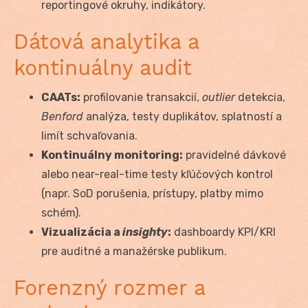
reportingové okruhy, indikátory.
Dátová analytika a
kontinuálny audit
CAATs:
profilovanie transakcií,
outlier
detekcia,
Benford
analýza, testy duplikátov, splatností a
limít schvaľovania.
Kontinuálny monitoring:
pravidelné dávkové
alebo near-real-time testy kľúčových kontrol
(napr. SoD porušenia, prístupy, platby mimo
schém).
Vizualizácia a
insighty
:
dashboardy KPI/KRI
pre auditné a manažérske publikum.
Forenzný rozmer a