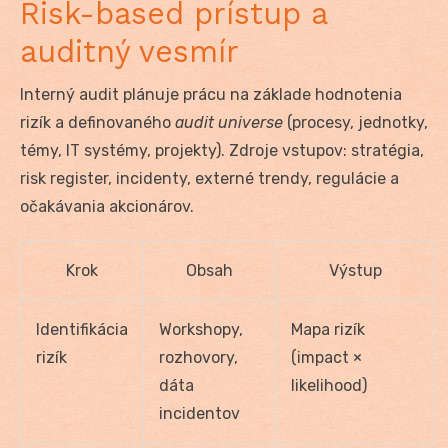
Risk-based prístup a
auditný vesmír
Interný audit plánuje prácu na základe hodnotenia
rizík a definovaného
audit universe
(procesy, jednotky,
témy, IT systémy, projekty). Zdroje vstupov: stratégia,
risk register, incidenty, externé trendy, regulácie a
očakávania akcionárov.
Krok
Obsah
Výstup
Identifikácia
Workshopy,
Mapa rizík
rizík
rozhovory,
(impact ×
dáta
likelihood)
incidentov