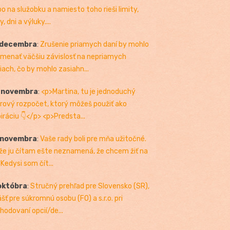
bo na služobku a namiesto toho rieši limity,
, dni a výluky....
 decembra
:
Zrušenie priamych daní by mohlo
menať väčšiu závislosť na nepriamych
iach, čo by mohlo zasiahn...
. novembra
:
<p>Martina, tu je jednoduchý
rový rozpočet, ktorý môžeš použiť ako
piráciu 👇</p> <p>Predsta...
 novembra
:
Vaše rady boli pre mňa užitočné.
 že ju čítam ešte neznamená, že chcem žiť na
 Kedysi som čít...
októbra
:
Stručný prehľad pre Slovensko (SR),
ášť pre súkromnú osobu (FO) a s.r.o. pri
hodovaní opcií/de...