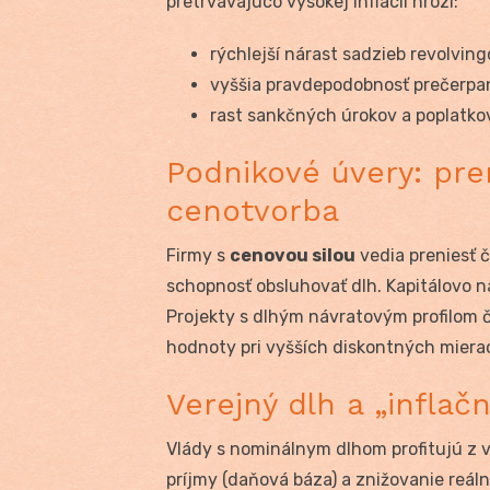
pretrvávajúco vysokej inflácii hrozí:
rýchlejší nárast sadzieb revolvin
vyššia pravdepodobnosť prečerpan
rast sankčných úrokov a poplatkov
Podnikové úvery: pre
cenotvorba
Firmy s
cenovou silou
vedia preniesť 
schopnosť obsluhovať dlh. Kapitálovo ná
Projekty s dlhým návratovým profilom č
hodnoty pri vyšších diskontných miera
Verejný dlh a „inflač
Vlády s nominálnym dlhom profitujú z v
príjmy (daňová báza) a znižovanie reá