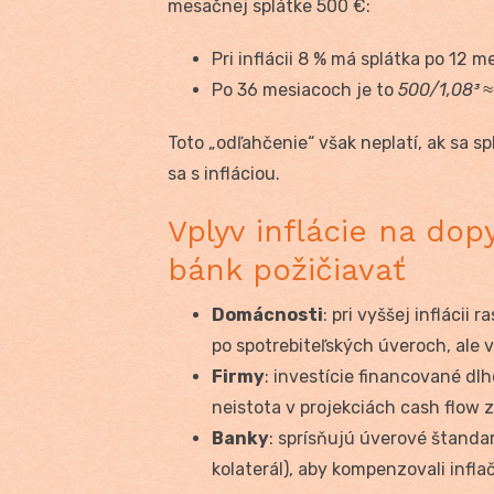
mesačnej splátke 500 €:
Pri inflácii 8 % má splátka po 12
Po 36 mesiacoch je to
500/1,08³ ≈
Toto „odľahčenie“ však neplatí, ak sa sp
sa s infláciou.
Vplyv inflácie na do
bánk požičiavať
Domácnosti
: pri vyššej inflácii
po spotrebiteľských úveroch, ale 
Firmy
: investície financované dl
neistota v projekciách cash flow 
Banky
: sprísňujú úverové štanda
kolaterál), aby kompenzovali inflač