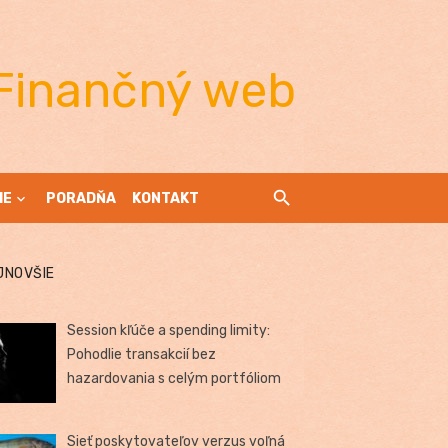
Finančný web
IE
PORADŇA
KONTAKT
JNOVŠIE
Session kľúče a spending limity:
Pohodlie transakcií bez
hazardovania s celým portfóliom
Sieť poskytovateľov verzus voľná