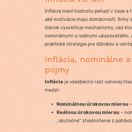
Inflácia mení hodnotu peňazí v čase a t
aké motivácie majú domácnosti, firmy a
článok vysvetľuje mechanizmy, cez ktoré
nominálnymi a reálnymi ukazovateľmi, 
praktické stratégie pre dlžníkov a verite
Inflácia, nominálne a
pojmy
Inflácia
je všeobecný rast cenovej hlad
medzi:
Nominálnou úrokovou mierou
–
Reálnou úrokovou mierou
– nom
„skutočné“ zhodnotenie z pohľadu 