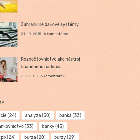
Zahraničné daňové systémy
31. 10. 2015
6 komentárov
Rozpočtovníctvo ako nástroj
finančného riadenia
3. 9. 2015
6 komentárov
MY
kcie
(24)
analýza
(50)
banka
(33)
ankovníctvo
(33)
banky
(43)
cpb
(24)
burza
(28)
burzy
(29)