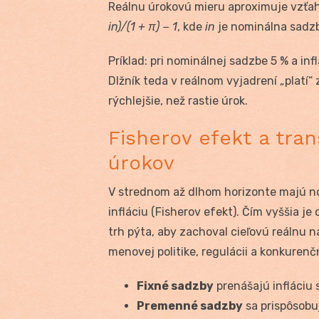
Reálnu úrokovú mieru aproximuje vzťa
i
n
)/(1 + π) − 1
, kde
i
n
je nominálna sadz
Príklad: pri nominálnej sadzbe 5 % a inf
Dlžník teda v reálnom vyjadrení „platí
rýchlejšie, než rastie úrok.
Fisherov efekt a tr
úrokov
V strednom až dlhom horizonte majú n
infláciu (Fisherov efekt). Čím vyššia j
trh pýta, aby zachoval cieľovú reálnu n
menovej politike, regulácii a konkure
Fixné sadzby
prenášajú infláciu 
Premenné sadzby
sa prispôsobu