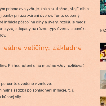
ým priamo ovplyvňuje, koľko skutočne „stojí“ dlh a
j banky pri uzatváraní úverov. Tento odborný
 inflácia pôsobí na dlhy a úvery, rozlišuje medzi
analyzuje dopady na rôzne typy úverov a ponúka
NA
ľov.
 reálne veličiny: základné
iny. Pri hodnotení dlhu musíme vždy rozlišovať
 percento uvedené v zmluve.
inálna sadzba po zohľadnení inflácie, t. j.
kúpnej sily.