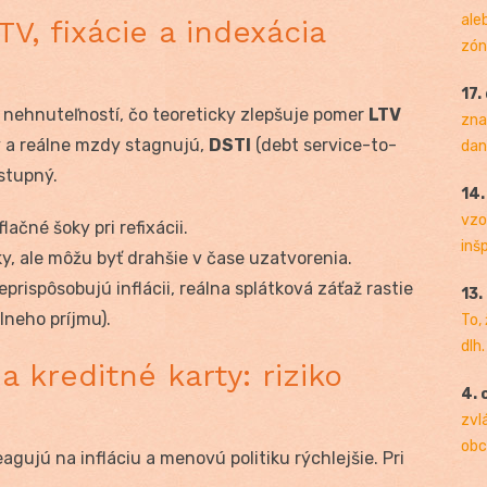
ale
V, fixácie a indexácia
zóny
17.
 nehnuteľností, čo teoreticky zlepšuje pomer
LTV
zna
ky a reálne mzdy stagnujú,
DSTI
(debt service-to-
dan
stupný.
14
vzo
flačné šoky pri refixácii.
inš
tky, ale môžu byť drahšie v čase uzatvorenia.
eprispôsobujú inflácii, reálna splátková záťaž rastie
13.
álneho príjmu).
To,
dlh.
a kreditné karty: riziko
4. 
zvl
obc
gujú na infláciu a menovú politiku rýchlejšie. Pri