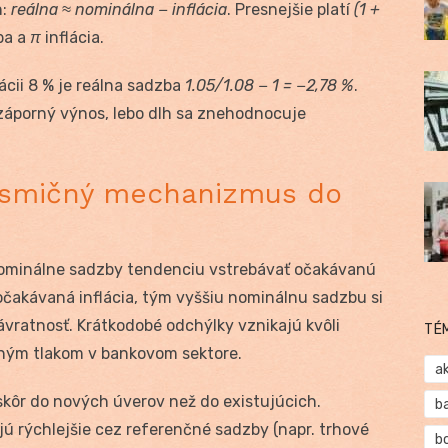
h:
reálna ≈ nominálna − inflácia
. Presnejšie platí
(1 +
ba a
π
inflácia.
lácii 8 % je reálna sadzba
1.05/1.08 − 1 = −2,78 %
.
“ záporný výnos, lebo dlh sa znehodnocuje
ansmičný mechanizmus do
ominálne sadzby tendenciu vstrebávať očakávanú
e očakávaná inflácia, tým vyššiu nominálnu sadzbu si
ávratnosť. Krátkodobé odchýlky vznikajú kvôli
TÉ
nčným tlakom v bankovom sektore.
a
skôr do nových úverov než do existujúcich.
b
jú rýchlejšie cez referenčné sadzby (napr. trhové
b