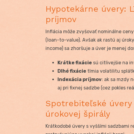
Hypotekárne úvery: LT
príjmov
Inflácia môže zvyšovať nominálne ceny
(loan-to-value). Avšak ak rastú aj úro
income) sa zhoršuje a úver je menej do
Krátke fixácie
sú citlivejšie na in
Dlhé fixácie
tlmia volatilitu splá
Indexácia príjmov
: ak sa mzdy n
aj pri fixnej sadzbe (cez pokles re
Spotrebiteľské úvery 
úrokovej špirály
Krátkodobé úvery s vyššími sadzbami rea