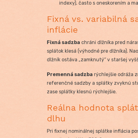
indexy), často s oneskorením a ma
Fixná vs. variabilná 
inflácie
Fixná sadzba
chráni dlžníka pred náras
splátok klesá (výhodné pre dlžníka). Nao
dlžník ostáva „zamknutý“ v staršej vyš
Premenná sadzba
rýchlejšie odráža zm
referenčné sadzby a splátky zvyknú stúpa
zase splátky klesnú rýchlejšie.
Reálna hodnota splát
dlhu
Pri fixnej nominálnej splátke inflácia po