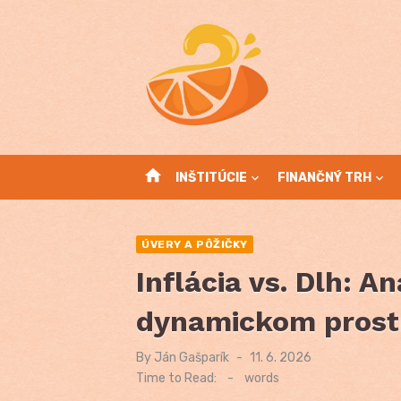
Skip
to
content
home
INŠTITÚCIE
FINANČNÝ TRH
ÚVERY A PÔŽIČKY
Inflácia vs. Dlh: A
dynamickom prost
By
Ján Gašparík
Posted
11. 6. 2026
on
Time to Read:
-
words