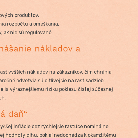
gových produktov,
ia rozpočtu a omeškania,
, ak nie sú regulované.
nášanie nákladov a
časť vyšších nákladov na zákazníkov, čím chránia
ročné odvetvia sú citlivejšie na rast sadzieb.
elia výraznejšiemu riziku poklesu čistej súčasnej
ch.
ná daň“
yššej inflácie cez rýchlejšie rastúce nominálne
lnej hodnoty dlhu, pokiaľ nedochádza k okamžitému