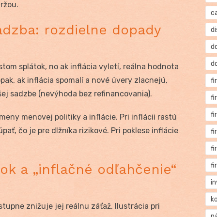
ržou.
c
sadzba: rozdielne dopady
di
d
d
tom splátok, no ak inflácia vyletí, reálna hodnota
pak, ak inflácia spomalí a nové úvery zlacnejú,
f
šej sadzbe (nevýhoda bez refinancovania).
f
f
eny menovej politiky a inflácie. Pri inflácii rastú
ť, čo je pre dlžníka rizikové. Pri poklese inflácie
f
f
ok a „inflačné odľahčenie“
f
i
k
stupne znižuje jej reálnu záťaž. Ilustrácia pri
n