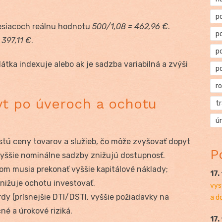
p
 mesiacoch reálnu hodnotu
500/1,08 = 462,96 €
.
p
 397,11 €
.
p
látka indexuje alebo ak je sadzba variabilná a zvýši
p
r
pyt po úveroch a ochotu
t
ú
 rastú ceny tovarov a služieb, čo môže zvyšovať dopyt
P
vyššie nominálne sadzby znižujú dostupnosť.
hom musia prekonať vyššie kapitálové náklady;
17.
znižuje ochotu investovať.
vys
rdy (prísnejšie DTI/DSTI, vyššie požiadavky na
a d
né a úrokové riziká.
17.