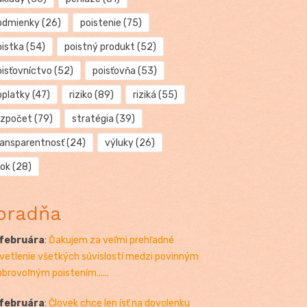
odmienky
(26)
poistenie
(75)
oistka
(54)
poistný produkt
(52)
oisťovníctvo
(52)
poisťovňa
(53)
oplatky
(47)
riziko
(89)
riziká
(55)
ozpočet
(79)
stratégia
(39)
ransparentnosť
(24)
výluky
(26)
rok
(28)
oradňa
 februára
:
Ďakujem za veľmi prehľadné
vetlenie všetkých súvislostí medzi povinným
obrovoľným poistením......
 februára
:
Človek chce len ísť na dovolenku