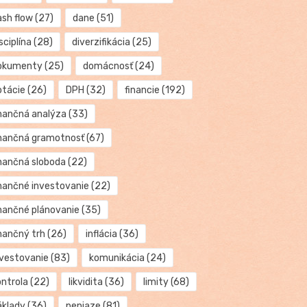
ash flow
(27)
dane
(51)
sciplína
(28)
diverzifikácia
(25)
okumenty
(25)
domácnosť
(24)
otácie
(26)
DPH
(32)
financie
(192)
inančná analýza
(33)
inančná gramotnosť
(67)
inančná sloboda
(22)
inančné investovanie
(22)
inančné plánovanie
(35)
inančný trh
(26)
inflácia
(36)
nvestovanie
(83)
komunikácia
(24)
ontrola
(22)
likvidita
(36)
limity
(68)
áklady
(36)
peniaze
(81)