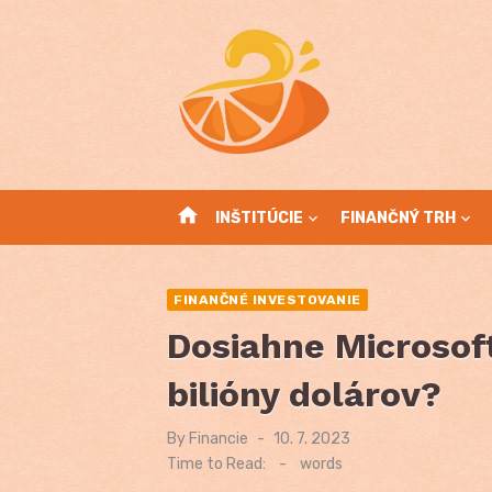
Skip
to
content
home
INŠTITÚCIE
FINANČNÝ TRH
FINANČNÉ INVESTOVANIE
Dosiahne Microsoft
bilióny dolárov?
By
Financie
Posted
10. 7. 2023
on
Time to Read:
-
words