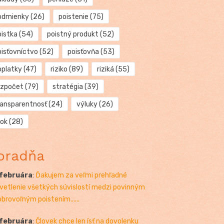
odmienky
(26)
poistenie
(75)
oistka
(54)
poistný produkt
(52)
oisťovníctvo
(52)
poisťovňa
(53)
oplatky
(47)
riziko
(89)
riziká
(55)
ozpočet
(79)
stratégia
(39)
ransparentnosť
(24)
výluky
(26)
rok
(28)
oradňa
 februára
:
Ďakujem za veľmi prehľadné
vetlenie všetkých súvislostí medzi povinným
obrovoľným poistením......
 februára
:
Človek chce len ísť na dovolenku