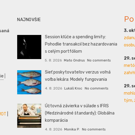
Po
NAJNOVŠIE
3. o
saná
Session kľúče a spending limity:
zdanu
Pohodlie transakcií bez hazardovania
osobu 
s celým portfóliom
29. 
5. 8. 2026
Mato Ondrus
No comments
metód
Sieť poskytovateľov verzus voľná
zahŕň
ie
|
voľba lekára: Modely fungovania
29. 
4. 8. 2026
Lukáš Kroc
No comments
mohla
tým, 
Účtovná závierka v súlade s IFRS
(Medzinárodné štandardy): Globálna
WOT
|
komparácia
4. 8. 2026
Monika P.
No comments