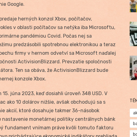
nie Google.
predaje herných konzol Xbox, počítačov,
okles v oblasti počítačov sa netýka iba Microsoftu,
 primárne pandémiou Covid. Počas nej sa
režimu predzásobili spotrebnou elektronikou a teraz
pechu firmy v hernom odvetví sa Microsoft naďalej
očnosti ActivisionBlizzard. Prevzatie spoločnosti
látora. Ten sa obáva, že ActivisionBlizzard bude
hernej konzole Xbox.
 15. júna 2023, keď dosiahli úroveň 348 USD. V
TÉ
c ako 10 dolárov nižšie, avšak obchodujú sa s
e akcií, ktoré dosahuje takmer 36-násobok
a
e nastavenie monetárnej politiky centrálnych bánk
b
obý fundament vnímam práve kvôli tomuto faktoru
b
novo prichádzajúce ekonomické indikátory prehliada