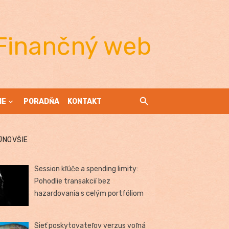
Finančný web
IE
PORADŇA
KONTAKT
JNOVŠIE
Session kľúče a spending limity:
Pohodlie transakcií bez
hazardovania s celým portfóliom
Sieť poskytovateľov verzus voľná