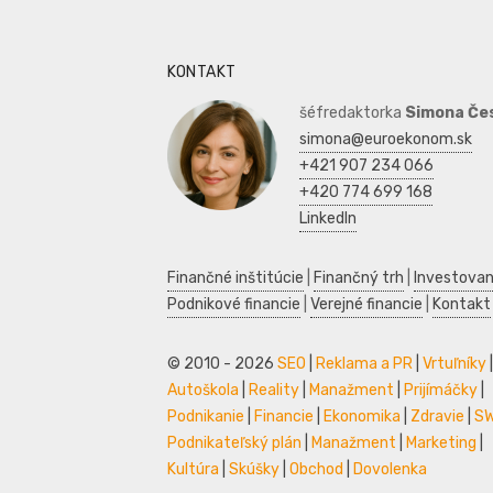
KONTAKT
šéfredaktorka
Simona Če
simona@euroekonom.sk
+421 907 234 066
+420 774 699 168
LinkedIn
Finančné inštitúcie
|
Finančný trh
|
Investovan
Podnikové financie
|
Verejné financie
|
Kontakt
© 2010 - 2026
SEO
|
Reklama a PR
|
Vrtuľníky
|
Autoškola
|
Reality
|
Manažment
|
Prijímáčky
|
Podnikanie
|
Financie
|
Ekonomika
|
Zdravie
|
S
Podnikateľský plán
|
Manažment
|
Marketing
|
Kultúra
|
Skúšky
|
Obchod
|
Dovolenka