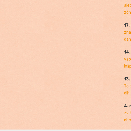
ale
zóny
17.
zna
dan
14
vzo
inš
13.
To,
dlh.
4. 
zvl
obc