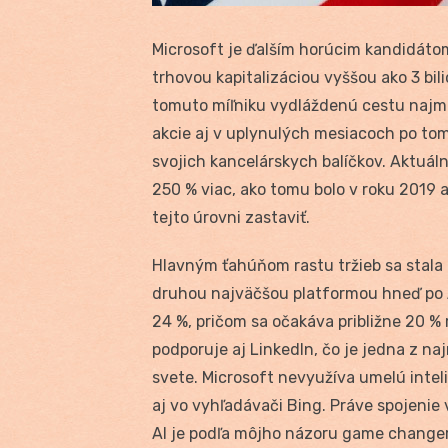
Microsoft je ďalším horúcim kandidátom
trhovou kapitalizáciou vyššou ako 3 bi
tomuto míľniku vydláždenú cestu najmä 
akcie aj v uplynulých mesiacoch po tom
svojich kancelárskych balíčkov. Aktuálna
250 % viac, ako tomu bolo v roku 2019 
tejto úrovni zastaviť.
Hlavným ťahúňom rastu tržieb sa stala o
druhou najväčšou platformou hneď po 
24 %, pričom sa očakáva približne 20 %
podporuje aj LinkedIn, čo je jedna z naj
svete. Microsoft nevyužíva umelú inteli
aj vo vyhľadávači Bing. Práve spojeni
AI je podľa môjho názoru game changer