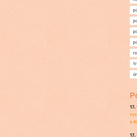
p
p
p
p
r
t
ú
P
17.
vys
a d
17.