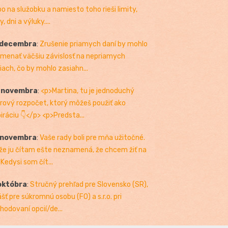
bo na služobku a namiesto toho rieši limity,
, dni a výluky....
 decembra
:
Zrušenie priamych daní by mohlo
menať väčšiu závislosť na nepriamych
iach, čo by mohlo zasiahn...
. novembra
:
<p>Martina, tu je jednoduchý
rový rozpočet, ktorý môžeš použiť ako
piráciu 👇</p> <p>Predsta...
 novembra
:
Vaše rady boli pre mňa užitočné.
 že ju čítam ešte neznamená, že chcem žiť na
 Kedysi som čít...
októbra
:
Stručný prehľad pre Slovensko (SR),
ášť pre súkromnú osobu (FO) a s.r.o. pri
hodovaní opcií/de...