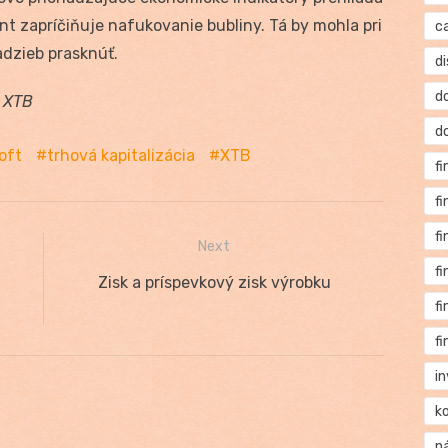
nt zapríčiňuje nafukovanie bubliny. Tá by mohla pri
c
dzieb prasknúť.
di
d
k XTB
d
oft
trhová kapitalizácia
XTB
f
f
f
Next
f
Next
Zisk a príspevkový zisk výrobku
f
post:
f
i
k
n