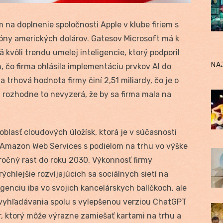
 na doplnenie spoločnosti Apple v klube firiem s
lióny amerických dolárov. Gatesov Microsoft má k
kvôli trendu umelej inteligencie, ktorý podporil
NA
, čo firma ohlásila implementáciu prvkov AI do
 trhová hodnota firmy činí 2,51 miliardy, čo je o
a rozhodne to nevyzerá, že by sa firma mala na
blasť cloudových úložísk, ktorá je v súčasnosti
Amazon Web Services s podielom na trhu vo výške
 ročný rast do roku 2030. Výkonnosť firmy
rýchlejšie rozvíjajúcich sa sociálnych sietí na
genciu iba vo svojich kancelárskych balíčkoch, ale
e vyhľadávania spolu s vylepšenou verziou ChatGPT
, ktorý môže výrazne zamiešať kartami na trhu a