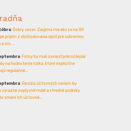
radňa
któbra
:
Dobry vecer. Zaujima ma ako sa na SR
je prijem z obchodovania opcií pre sukromnu
a sro. ...
septembra
:
Firmy by mali zaviesť pokročilejšie
y na hodnotenie rizika, ktoré explicitne
ajú regulačné...
septembra
:
Revízia účtovných noriem by
 výrazne ovplyvniť malé a stredné podniky
že zmení ich účtovné...