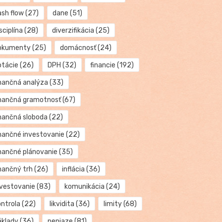
ash flow
(27)
dane
(51)
sciplína
(28)
diverzifikácia
(25)
okumenty
(25)
domácnosť
(24)
otácie
(26)
DPH
(32)
financie
(192)
inančná analýza
(33)
inančná gramotnosť
(67)
inančná sloboda
(22)
inančné investovanie
(22)
inančné plánovanie
(35)
inančný trh
(26)
inflácia
(36)
nvestovanie
(83)
komunikácia
(24)
ontrola
(22)
likvidita
(36)
limity
(68)
áklady
(36)
peniaze
(81)