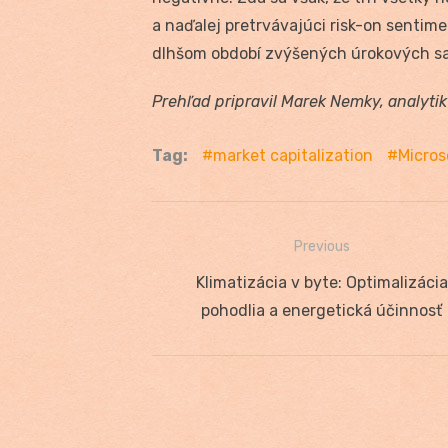
a naďalej pretrvávajúci risk-on sentime
dlhšom období zvýšených úrokových sa
Prehľad pripravil Marek Nemky, analyti
Tag:
market capitalization
Micros
Previous
Navigácia
Previous
Klimatizácia v byte: Optimalizácia
v
post:
pohodlia a energetická účinnosť
článku