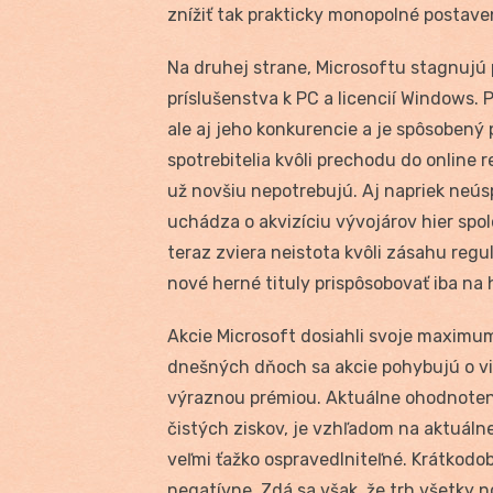
znížiť tak prakticky monopolné postave
Na druhej strane, Microsoftu stagnujú 
príslušenstva k PC a licencií Windows. P
ale aj jeho konkurencie a je spôsobený
spotrebitelia kvôli prechodu do online 
už novšiu nepotrebujú. Aj napriek neús
uchádza o akvizíciu vývojárov hier spol
teraz zviera neistota kvôli zásahu regu
nové herné tituly prispôsobovať iba na 
Akcie Microsoft dosiahli svoje maximum
dnešných dňoch sa akcie pohybujú o via
výraznou prémiou. Aktuálne ohodnoteni
čistých ziskov, je vzhľadom na aktuáln
veľmi ťažko ospravedlniteľné. Krátkod
negatívne. Zdá sa však, že trh všetky 