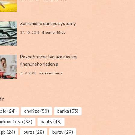
Zahraničné daňové systémy
31. 10. 2015
6 komentárov
Rozpočtovníctvo ako nástroj
finančného riadenia
3. 9. 2015
6 komentárov
MY
kcie
(24)
analýza
(50)
banka
(33)
ankovníctvo
(33)
banky
(43)
cpb
(24)
burza
(28)
burzy
(29)