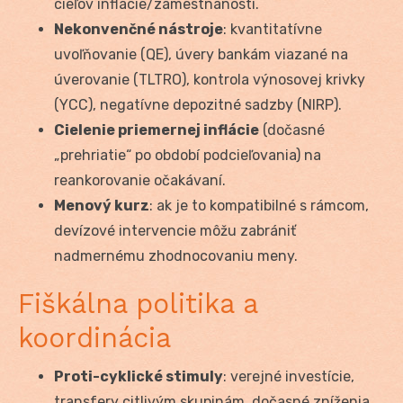
cieľov inflácie/zamestnanosti.
Nekonvenčné nástroje
: kvantitatívne
uvoľňovanie (QE), úvery bankám viazané na
úverovanie (TLTRO), kontrola výnosovej krivky
(YCC), negatívne depozitné sadzby (NIRP).
Cielenie priemernej inflácie
(dočasné
„prehriatie“ po období podcieľovania) na
reankorovanie očakávaní.
Menový kurz
: ak je to kompatibilné s rámcom,
devízové intervencie môžu zabrániť
nadmernému zhodnocovaniu meny.
Fiškálna politika a
koordinácia
Proti-cyklické stimuly
: verejné investície,
transfery citlivým skupinám, dočasné zníženia