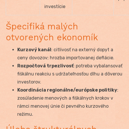
investície
Špecifiká malých
otvorených ekonomík
Kurzový kanál
: citlivosť na externý dopyt a
ceny dovozov; hrozba importovanej deflácie.
Rozpočtová trpezlivosť
: potreba vybalansovať
fiškálnu reakciu s udržateľnosťou dlhu a dôverou
investorov.
Koordinácia regionálne/európske politiky
:
zosúladenie menových a fiškálnych krokov v
rámci menovej únie či pevného kurzového
režimu.