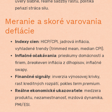
úvery slabne, reálne sadzby rastú, politika
peňazí stráca silu.
Meranie a skoré varovania
deflácie
Indexy cien
: HICP/CPI, jadrová inflácia,
vyhladené trendy (trimmed mean, median CPI).
Inflačné očakávania
: prieskumy domácností a
firiem,
breakeven
inflácia z dlhopisov, inflačné
swapy.
Finančné signály
: inverzia výnosovej krivky,
rast kreditných rozpätí, pokles
term premium
.
Reálne ekonomické ukazovatele
: medzera
produktu, nezamestnanosť, mzdová dynamika,
PMI/ESI.