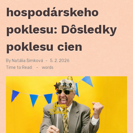
hospodárskeho
poklesu: Dôsledky
poklesu cien
By
Natália Šimková
Posted
5. 2. 2026
on
Time to Read:
-
words