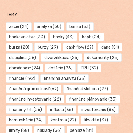
TÉMY
akcie
(24)
analýza
(50)
banka
(33)
bankovníctvo
(33)
banky
(43)
bcpb
(24)
burza
(28)
burzy
(29)
cash flow
(27)
dane
(51)
disciplína
(28)
diverzifikácia
(25)
dokumenty
(25)
domácnosť
(24)
dotácie
(26)
DPH
(32)
financie
(192)
finančná analýza
(33)
finančná gramotnosť
(67)
finančná sloboda
(22)
finančné investovanie
(22)
finančné plánovanie
(35)
finančný trh
(26)
inflácia
(36)
investovanie
(83)
komunikácia
(24)
kontrola
(22)
likvidita
(37)
limity
(68)
náklady
(36)
peniaze
(81)