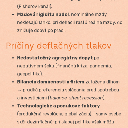
(Fisherov kanál).
Mzdová rigidita nadol
: nominálne mzdy
neklesajú ľahko; pri deflácii rastú reálne mzdy, čo
znižuje dopyt po práci.
Príčiny deflačných tlakov
Nedostatočný agregátny dopyt
po
negatívnom šoku (finančná kríza, pandémia,
geopolitika).
Bilancia domácností a firiem
zaťažená dlhom
→ prudká preferencia splácania pred spotrebou
a investíciami (
balance-sheet recession
).
Technologické a ponukové faktory
(produkčná revolúcia, globalizácia) – samy osebe
skôr dezinflačné; pri slabej politike však môžu