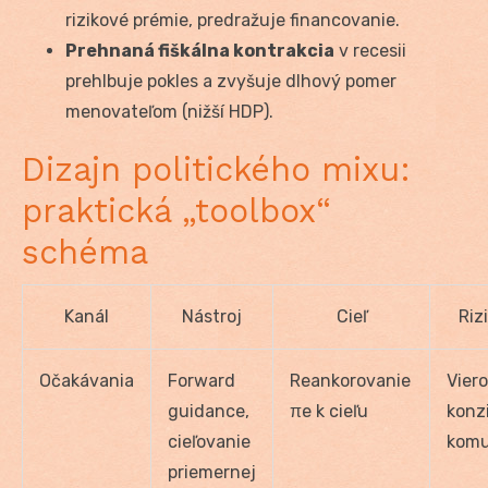
rizikové prémie, predražuje financovanie.
Prehnaná fiškálna kontrakcia
v recesii
prehlbuje pokles a zvyšuje dlhový pomer
menovateľom (nižší HDP).
Dizajn politického mixu:
praktická „toolbox“
schéma
Kanál
Nástroj
Cieľ
Riz
Očakávania
Forward
Reankorovanie
Vier
guidance,
π
e
k cieľu
konz
cieľovanie
komu
priemernej