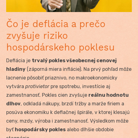
Čo je deflácia a prečo
zvyšuje riziko
hospodárskeho poklesu
Deflácia je
trvalý pokles všeobecnej cenovej
hladiny
(záporná miera inflácie). Na prvý pohľad môže
lacnenie pôsobiť priaznivo, no makroekonomicky
vytvára
protivietor
pre spotrebu, investície aj
zamestnanosť. Pokles cien zvyšuje
reálnu hodnotu
dlhov
, odkladá nákupy, brzdí tržby a marže firiem a
posúva ekonomiku k deflačnej špirále, v ktorej klesajú
ceny, mzdy, výroba i zamestnanosť. Výsledkom môže
byť
hospodársky pokles
alebo dlhšie obdobie