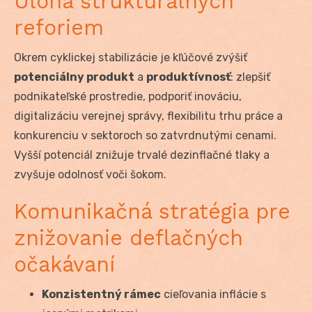
Úloha štrukturálnych
reforiem
Okrem cyklickej stabilizácie je kľúčové zvýšiť
potenciálny produkt
a
produktívnosť
: zlepšiť
podnikateľské prostredie, podporiť inováciu,
digitalizáciu verejnej správy, flexibilitu trhu práce a
konkurenciu v sektoroch so zatvrdnutými cenami.
Vyšší potenciál znižuje trvalé dezinflačné tlaky a
zvyšuje odolnosť voči šokom.
Komunikačná stratégia pre
znižovanie deflačných
očakávaní
Konzistentný rámec
cieľovania inflácie s