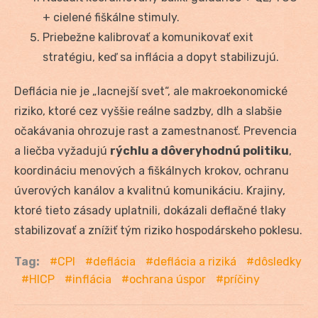
+ cielené fiškálne stimuly.
Priebežne kalibrovať a komunikovať exit
stratégiu, keď sa inflácia a dopyt stabilizujú.
Deflácia nie je „lacnejší svet“, ale makroekonomické
riziko, ktoré cez vyššie reálne sadzby, dlh a slabšie
očakávania ohrozuje rast a zamestnanosť. Prevencia
a liečba vyžadujú
rýchlu a dôveryhodnú politiku
,
koordináciu menových a fiškálnych krokov, ochranu
úverových kanálov a kvalitnú komunikáciu. Krajiny,
ktoré tieto zásady uplatnili, dokázali deflačné tlaky
stabilizovať a znížiť tým riziko hospodárskeho poklesu.
Tag:
CPI
deflácia
deflácia a riziká
dôsledky
HICP
inflácia
ochrana úspor
príčiny