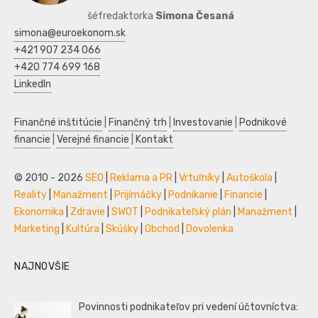
šéfredaktorka
Simona Česaná
simona@euroekonom.sk
+421 907 234 066
+420 774 699 168
LinkedIn
Finančné inštitúcie
|
Finančný trh
|
Investovanie
|
Podnikové
financie
|
Verejné financie
|
Kontakt
© 2010 - 2026
SEO
|
Reklama a PR
|
Vrtuľníky
|
Autoškola
|
Reality
|
Manažment
|
Prijímáčky
|
Podnikanie
|
Financie
|
Ekonomika
|
Zdravie
|
SWOT
|
Podnikateľský plán
|
Manažment
|
Marketing
|
Kultúra
|
Skúšky
|
Obchod
|
Dovolenka
NAJNOVŠIE
Povinnosti podnikateľov pri vedení účtovníctva: