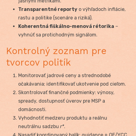
jasnými metrikami.
Transparentné reporty
o výhľadoch inflácie,
rastu a politike (scenáre a riziká).
Koherentná fiškálno-menová rétorika
–
vyhnúť sa protichodným signálom.
Kontrolný zoznam pre
tvorcov politík
Monitorovať jadrové ceny a strednodobé
očakávania; identifikovať ukotvenie pod cieľom.
Skontrolovať finančné podmienky: výnosy,
spready, dostupnosť úverov pre MSP a
domácnosti.
Vyhodnotiť medzeru produktu a reálnu
neutrálnu sadzbu
r*
.
Nasadiť koordinovaný balík: guidance + QE/YCC