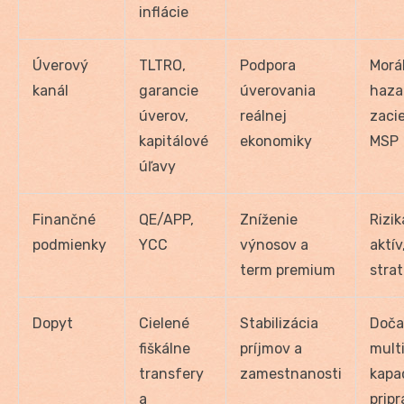
inflácie
Úverový
TLTRO,
Podpora
Morá
kanál
garancie
úverovania
haza
úverov,
reálnej
zaci
kapitálové
ekonomiky
MSP
úľavy
Finančné
QE/APP,
Zníženie
Rizik
podmienky
YCC
výnosov a
aktív
term premium
stra
Dopyt
Cielené
Stabilizácia
Doča
fiškálne
príjmov a
multi
transfery
zamestnanosti
kapa
a
prip