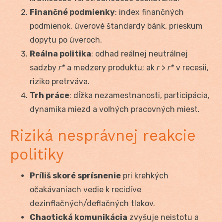
Finančné podmienky
: index finančných
podmienok, úverové štandardy bánk, prieskum
dopytu po úveroch.
Reálna politika
: odhad reálnej neutrálnej
sadzby
r*
a medzery produktu; ak
r
>
r*
v recesii,
riziko pretrváva.
Trh práce
: dĺžka nezamestnanosti, participácia,
dynamika miezd a voľných pracovných miest.
Riziká nesprávnej reakcie
politiky
Príliš skoré sprísnenie
pri krehkých
očakávaniach vedie k recidíve
dezinflačných/deflačných tlakov.
Chaotická komunikácia
zvyšuje neistotu a