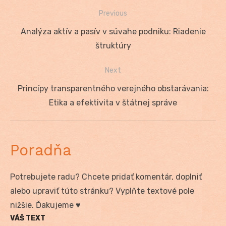
Previous
Navigácia
Previous
Analýza aktív a pasív v súvahe podniku: Riadenie
v
post:
štruktúry
článku
Next
Next
Princípy transparentného verejného obstarávania:
post:
Etika a efektivita v štátnej správe
Poradňa
Potrebujete radu? Chcete pridať komentár, doplniť
alebo upraviť túto stránku? Vyplňte textové pole
nižšie. Ďakujeme ♥
VÁŠ TEXT