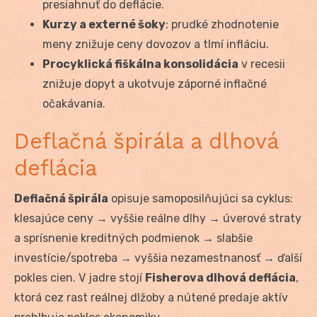
presiahnuť do deflácie.
Kurzy a externé šoky
: prudké zhodnotenie
meny znižuje ceny dovozov a tlmí infláciu.
Procyklická fiškálna konsolidácia
v recesii
znižuje dopyt a ukotvuje záporné inflačné
očakávania.
Deflačná špirála a dlhová
deflácia
Deflačná špirála
opisuje samoposilňujúci sa cyklus:
klesajúce ceny → vyššie reálne dlhy → úverové straty
a sprísnenie kreditných podmienok → slabšie
investície/spotreba → vyššia nezamestnanosť → ďalší
pokles cien. V jadre stojí
Fisherova dlhová deflácia
,
ktorá cez rast reálnej dlžoby a nútené predaje aktív