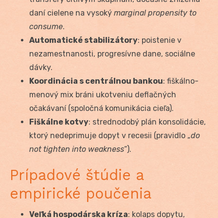
daní cielene na vysoký
marginal propensity to
consume
.
Automatické stabilizátory
: poistenie v
nezamestnanosti, progresívne dane, sociálne
dávky.
Koordinácia s centrálnou bankou
: fiškálno-
menový mix bráni ukotveniu deflačných
očakávaní (spoločná komunikácia cieľa).
Fiškálne kotvy
: strednodobý plán konsolidácie,
ktorý nedeprimuje dopyt v recesii (pravidlo „
do
not tighten into weakness
“).
Prípadové štúdie a
empirické poučenia
Veľká hospodárska kríza
: kolaps dopytu,