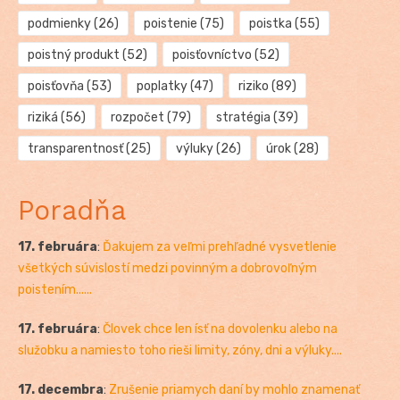
podmienky
(26)
poistenie
(75)
poistka
(55)
poistný produkt
(52)
poisťovníctvo
(52)
poisťovňa
(53)
poplatky
(47)
riziko
(89)
riziká
(56)
rozpočet
(79)
stratégia
(39)
transparentnosť
(25)
výluky
(26)
úrok
(28)
Poradňa
17. februára
:
Ďakujem za veľmi prehľadné vysvetlenie
všetkých súvislostí medzi povinným a dobrovoľným
poistením......
17. februára
:
Človek chce len ísť na dovolenku alebo na
služobku a namiesto toho rieši limity, zóny, dni a výluky....
17. decembra
:
Zrušenie priamych daní by mohlo znamenať