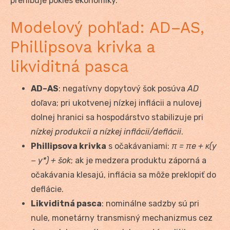
prehlbuje pokles ekonomiky.
Modelový pohľad: AD–AS,
Phillipsova krivka a
likviditná pasca
AD–AS
: negatívny dopytový šok posúva
AD
doľava; pri ukotvenej nízkej inflácii a nulovej
dolnej hranici sa hospodárstvo stabilizuje pri
nízkej produkcii a nízkej inflácii/deflácii
.
Phillipsova krivka
s očakávaniami:
π = π
e
+ κ(y
− y*) + šok
; ak je medzera produktu záporná a
očakávania klesajú, inflácia sa môže preklopiť do
deflácie.
Likviditná pasca
: nominálne sadzby sú pri
nule, monetárny transmisný mechanizmus cez