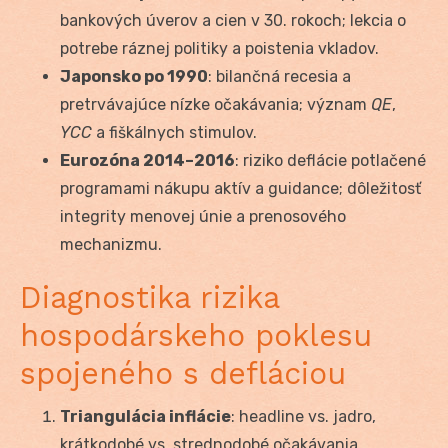
bankových úverov a cien v 30. rokoch; lekcia o
potrebe ráznej politiky a poistenia vkladov.
Japonsko po 1990
: bilančná recesia a
pretrvávajúce nízke očakávania; význam
QE
,
YCC
a fiškálnych stimulov.
Eurozóna 2014–2016
: riziko deflácie potlačené
programami nákupu aktív a guidance; dôležitosť
integrity menovej únie a prenosového
mechanizmu.
Diagnostika rizika
hospodárskeho poklesu
spojeného s defláciou
Triangulácia inflácie
: headline vs. jadro,
krátkodobé vs. strednodobé očakávania.