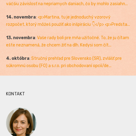
väčšiu závislosť na nepriamych daniach, čo by mohlo zasiahn...
14. novembra
:
<p>Martina, tu je jednoduchý vzorový
rozpočet, ktorý môžeš použiť ako inšpiráciu 👇</p> <p>Predsta...
13. novembra
:
Vaše rady boli pre mňa užitočné. To, že ju čítam
ešte neznamená, že chcem žiť na dlh. Kedysi som čít...
4. októbra
:
Stručný prehľad pre Slovensko (SR), zvlášť pre
súkromnú osobu (FO) a s.r.o. pri obchodovaní opcií/de...
KONTAKT