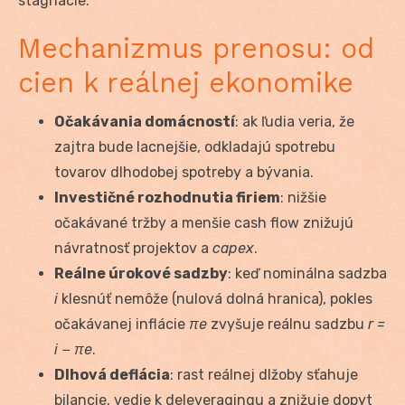
stagnácie.
Mechanizmus prenosu: od
cien k reálnej ekonomike
Očakávania domácností
: ak ľudia veria, že
zajtra bude lacnejšie, odkladajú spotrebu
tovarov dlhodobej spotreby a bývania.
Investičné rozhodnutia firiem
: nižšie
očakávané tržby a menšie cash flow znižujú
návratnosť projektov a
capex
.
Reálne úrokové sadzby
: keď nominálna sadzba
i
klesnúť nemôže (nulová dolná hranica), pokles
očakávanej inflácie
π
e
zvyšuje reálnu sadzbu
r =
i − π
e
.
Dlhová deflácia
: rast reálnej dlžoby sťahuje
bilancie, vedie k deleveragingu a znižuje dopyt