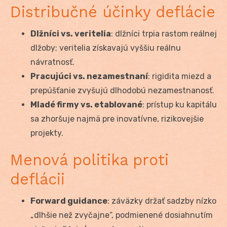
Distribučné účinky deflácie
Dlžníci vs. veritelia
: dlžníci trpia rastom reálnej
dlžoby; veritelia získavajú vyššiu reálnu
návratnosť.
Pracujúci vs. nezamestnaní
: rigidita miezd a
prepúšťanie zvyšujú dlhodobú nezamestnanosť.
Mladé firmy vs. etablované
: prístup ku kapitálu
sa zhoršuje najmä pre inovatívne, rizikovejšie
projekty.
Menová politika proti
deflácii
Forward guidance
: záväzky držať sadzby nízko
„dlhšie než zvyčajne“, podmienené dosiahnutím