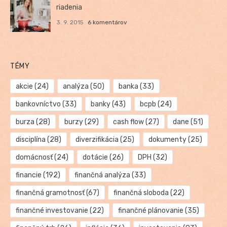
riadenia
3. 9. 2015
6 komentárov
TÉMY
akcie
(24)
analýza
(50)
banka
(33)
bankovníctvo
(33)
banky
(43)
bcpb
(24)
burza
(28)
burzy
(29)
cash flow
(27)
dane
(51)
disciplína
(28)
diverzifikácia
(25)
dokumenty
(25)
domácnosť
(24)
dotácie
(26)
DPH
(32)
financie
(192)
finančná analýza
(33)
finančná gramotnosť
(67)
finančná sloboda
(22)
finančné investovanie
(22)
finančné plánovanie
(35)