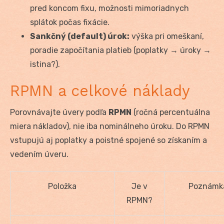
pred koncom fixu, možnosti mimoriadnych
splátok počas fixácie.
Sankčný (default) úrok:
výška pri omeškaní,
poradie započítania platieb (poplatky → úroky →
istina?).
RPMN a celkové náklady
Porovnávajte úvery podľa
RPMN
(ročná percentuálna
miera nákladov), nie iba nominálneho úroku. Do RPMN
vstupujú aj poplatky a poistné spojené so získaním a
vedením úveru.
Položka
Je v
Poznámk
RPMN?