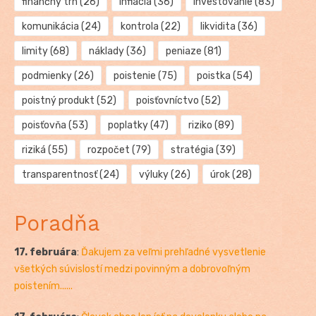
finančný trh
(26)
inflácia
(36)
investovanie
(83)
komunikácia
(24)
kontrola
(22)
likvidita
(36)
limity
(68)
náklady
(36)
peniaze
(81)
podmienky
(26)
poistenie
(75)
poistka
(54)
poistný produkt
(52)
poisťovníctvo
(52)
poisťovňa
(53)
poplatky
(47)
riziko
(89)
riziká
(55)
rozpočet
(79)
stratégia
(39)
transparentnosť
(24)
výluky
(26)
úrok
(28)
Poradňa
17. februára
:
Ďakujem za veľmi prehľadné vysvetlenie
všetkých súvislostí medzi povinným a dobrovoľným
poistením......