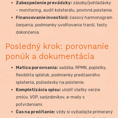
Zabezpečenie prevádzky:
zásoby/pohľadávky
– monitoring, audit kolaterálu, povinné poistenie.
Financovanie investícií:
časový harmonogram
čerpania, podmienky uvoľňovania tranší, testy
dokončenia.
Posledný krok: porovnanie
ponúk a dokumentácia
Matica porovnania:
sadzba, RPMN, poplatky,
flexibilita splátok, podmienky predčasného
splatenia, požiadavky na poistenie.
Kompletizácia spisu:
uložiť všetky verzie
zmlúv, VOP, sadzobníkov, e-maily s
potvrdeniami.
Čas na prečítanie:
vždy si vyžiadajte primeraný