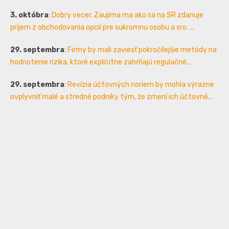
3. októbra
:
Dobry vecer. Zaujima ma ako sa na SR zdanuje
prijem z obchodovania opcií pre sukromnu osobu a sro. ...
29. septembra
:
Firmy by mali zaviesť pokročilejšie metódy na
hodnotenie rizika, ktoré explicitne zahŕňajú regulačné...
29. septembra
:
Revízia účtovných noriem by mohla výrazne
ovplyvniť malé a stredné podniky tým, že zmení ich účtovné...