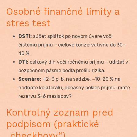
Osobné finančné limity a
stres test
DSTI:
súčet splátok po novom úvere voči
čistému príjmu – cieľovo konzervatívne do 30–
40 %.
DTI:
celkový dlh voči ročnému príjmu – udržať v
bezpečnom pásme podľa profilu rizika.
Scenáre:
+2–3 p. b. na sadzbe, −10–20 % na
hodnote kolaterálu, dočasný pokles príjmu; máte
rezervu 3–6 mesiacov?
Kontrolný zoznam pred
podpisom (praktické
„checkboxy“)