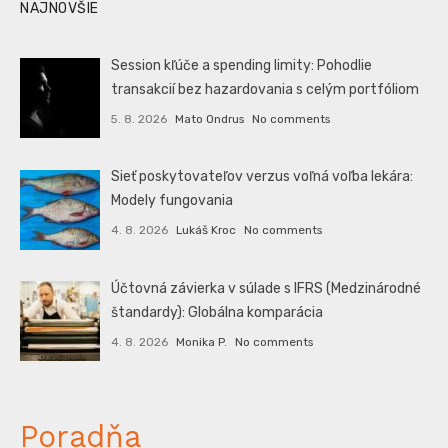
NAJNOVŠIE
Session kľúče a spending limity: Pohodlie
transakcií bez hazardovania s celým portfóliom
5. 8. 2026
Mato Ondrus
No comments
Sieť poskytovateľov verzus voľná voľba lekára:
Modely fungovania
4. 8. 2026
Lukáš Kroc
No comments
Účtovná závierka v súlade s IFRS (Medzinárodné
štandardy): Globálna komparácia
4. 8. 2026
Monika P.
No comments
Poradňa