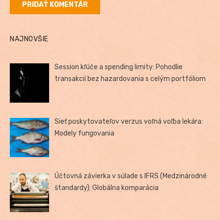
NAJNOVŠIE
Session kľúče a spending limity: Pohodlie
transakcií bez hazardovania s celým portfóliom
Sieť poskytovateľov verzus voľná voľba lekára:
Modely fungovania
Účtovná závierka v súlade s IFRS (Medzinárodné
štandardy): Globálna komparácia