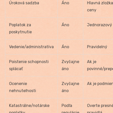
Úroková sadzba
Áno
Hlavná zložka
ceny
Poplatok za
Áno
Jednorazový
poskytnutie
Vedenie/administratíva
Áno
Pravidelný
Poistenie schopnosti
Zvyčajne
Ak je
splácať
áno
povinné/prep
Ocenenie
Zvyčajne
Ak je podmie
nehnuteľnosti
áno
Katastrálne/notárske
Podľa
Overte presn
poplatky
regulácie
pravidlá