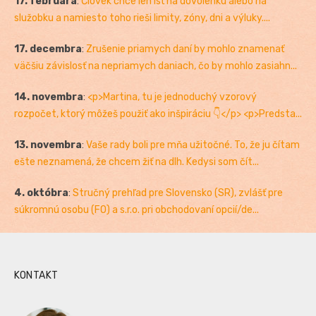
17. februára
:
Človek chce len ísť na dovolenku alebo na
služobku a namiesto toho rieši limity, zóny, dni a výluky....
17. decembra
:
Zrušenie priamych daní by mohlo znamenať
väčšiu závislosť na nepriamych daniach, čo by mohlo zasiahn...
14. novembra
:
<p>Martina, tu je jednoduchý vzorový
rozpočet, ktorý môžeš použiť ako inšpiráciu 👇</p> <p>Predsta...
13. novembra
:
Vaše rady boli pre mňa užitočné. To, že ju čítam
ešte neznamená, že chcem žiť na dlh. Kedysi som čít...
4. októbra
:
Stručný prehľad pre Slovensko (SR), zvlášť pre
súkromnú osobu (FO) a s.r.o. pri obchodovaní opcií/de...
KONTAKT