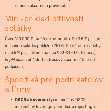
rámec zákonných pravidiel.
Mini-príklad citlivosti
splátky
Úver 150 000 € na 25 rokov, anuita. Pri 3,5 % p. a. je
mesačná splátka približne 751 €. Pri náraste sadzby
na 5,5 % p. a. stúpne na cca 923 € (+172 €/mes.).
Implikácia:
zohľadnite stresový scenár ešte pred
podpisom.
Špecifiká pre podnikateľov
a firmy
DSCR a kovenanty:
minimálny DSCR,
maximálny leverage; periodicita reportingu.