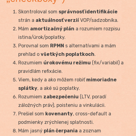
Skontroloval som
správnosť identifikácie
strán a
aktuálnosť verzií
VOP/sadzobníka.
Mám
amortizačný plán
a rozumiem rozpisu
istina/úrok/poplatky.
Porovnal som
RPMN
s alternatívami a mám
prehľad o
všetkých poplatkoch
.
Rozumiem
úrokovému režimu
(fix/variabil) a
pravidlám refixácie.
Viem, kedy a ako môžem robiť
mimoriadne
splátky
, a aké sú poplatky.
Rozumiem
zabezpečeniu
(LTV, poradí
záložných práv), poisteniu a vinkulácii.
Prešiel som
kovenanty
, cross-default a
podmienky zrýchlenej splatnosti.
Mám jasný
plán čerpania
a zoznam