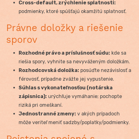
Cross-default, zrýchlenie splatnosti:
podmienky, ktoré spúšťajú okamžitú splatnosť.
Právne doložky a riešenie
sporov
Rozhodné právo a príslušnosť súdu:
kde sa
riešia spory, vyhnite sa nevyváženým doložkám.
Rozhodcovská doložka:
posúďte nezávislosť a
férovosť, prípadne zvážte jej vypustenie.
Súhlas s vykonateľnosťou (notárska
zápisnica):
urýchľuje vymáhanie; pochopte
riziká pri omeškaní.
Jednostranné zmeny:
v akých prípadoch
môže veriteľ meniť sadzby/poplatky/podmienky.
Poistenia spojené s