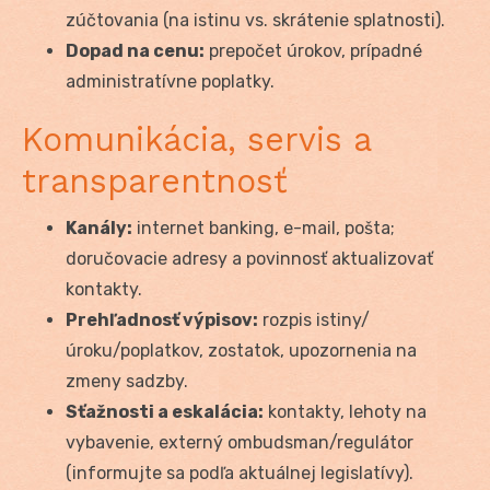
zúčtovania (na istinu vs. skrátenie splatnosti).
Dopad na cenu:
prepočet úrokov, prípadné
administratívne poplatky.
Komunikácia, servis a
transparentnosť
Kanály:
internet banking, e-mail, pošta;
doručovacie adresy a povinnosť aktualizovať
kontakty.
Prehľadnosť výpisov:
rozpis istiny/
úroku/poplatkov, zostatok, upozornenia na
zmeny sadzby.
Sťažnosti a eskalácia:
kontakty, lehoty na
vybavenie, externý ombudsman/regulátor
(informujte sa podľa aktuálnej legislatívy).