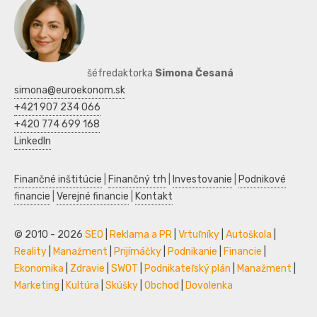
šéfredaktorka
Simona Česaná
simona@euroekonom.sk
+421 907 234 066
+420 774 699 168
LinkedIn
Finančné inštitúcie
|
Finančný trh
|
Investovanie
|
Podnikové
financie
|
Verejné financie
|
Kontakt
© 2010 - 2026
SEO
|
Reklama a PR
|
Vrtuľníky
|
Autoškola
|
Reality
|
Manažment
|
Prijímáčky
|
Podnikanie
|
Financie
|
Ekonomika
|
Zdravie
|
SWOT
|
Podnikateľský plán
|
Manažment
|
Marketing
|
Kultúra
|
Skúšky
|
Obchod
|
Dovolenka