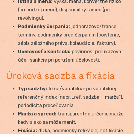
Istina a mena:
výška, mena, konverzné riziko
(pri cudzej mene), disponibilný rámec (pri
revolvingu).
Podmienky čerpania:
jednorazovo/tranše,
termíny, podmienky pred čerpaním (poistenie,
zápis záložného práva, kolaudácia, faktúry).
Účelovosť a kontrola:
povinnosť preukazovať
účel, sankcie pri porušení účelovosti.
Úroková sadzba a fixácia
Typ sadzby:
fixná/variabilná; pri variabilnej
referenčný index (napr. „ref. sadzba + marža“),
periodicita preceňovania.
Marža a spread:
transparentné určenie marže,
kedy a ako sa môže meniť.
Fixácia:
dĺžka, podmienky refixácie, notifikácie