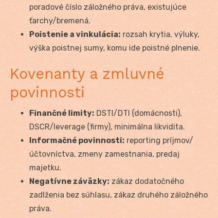
poradové číslo záložného práva, existujúce
ťarchy/bremená.
Poistenie a vinkulácia:
rozsah krytia, výluky,
výška poistnej sumy, komu ide poistné plnenie.
Kovenanty a zmluvné
povinnosti
Finančné limity:
DSTI/DTI (domácnosti),
DSCR/leverage (firmy), minimálna likvidita.
Informačné povinnosti:
reporting príjmov/
účtovníctva, zmeny zamestnania, predaj
majetku.
Negatívne záväzky:
zákaz dodatočného
zadlženia bez súhlasu, zákaz druhého záložného
práva.