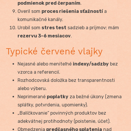
podmienok pred čerpaním
.
Overil som
proces riešenia sťažností
a
komunikačné kanály.
Urobil som
stres test
sadzieb a príjmov; mám
rezervu 3–6 mesiacov
.
Typické červené vlajky
Nejasné alebo meniteľné
indexy/sadzby
bez
vzorca a referencií.
Rozhodcovská doložka bez transparentnosti
alebo výberu.
Neprimerané
poplatky
za bežné úkony (zmena
splátky, potvrdenia, upomienky).
„Balíčkovanie“ povinných produktov bez
adekvátnej protihodnoty (poistenie, účet).
Obmedzenia
predčasného splatenia
nad