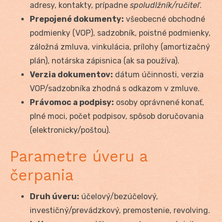
adresy, kontakty, prípadne
spoludlžník/ručiteľ
.
Prepojené dokumenty:
všeobecné obchodné
podmienky (VOP), sadzobník, poistné podmienky,
záložná zmluva, vinkulácia, prílohy (amortizačný
plán), notárska zápisnica (ak sa používa).
Verzia dokumentov:
dátum účinnosti, verzia
VOP/sadzobníka zhodná s odkazom v zmluve.
Právomoc a podpisy:
osoby oprávnené konať,
plné moci, počet podpisov, spôsob doručovania
(elektronicky/poštou).
Parametre úveru a
čerpania
Druh úveru:
účelový/bezúčelový,
investičný/prevádzkový, premostenie, revolving.