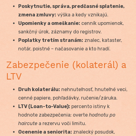
Poskytnutie, správa, predčasné splatenie,
zmena zmluvy:
výška a kedy vznikajú.
Upomienky a omeškanie:
cenník upomienok,
sankčný úrok, záznamy do registrov.
Poplatky tretím stranám:
znalec, kataster,
notár, poistné – načasovanie a kto hradí.
Zabezpečenie (kolaterál) a
LTV
Druh kolaterálu:
nehnuteľnosť, hnuteľné veci,
cenné papiere, pohľadávky, ručenie/záruka.
LTV (Loan-to-Value):
percento istiny k
hodnote zabezpečenia; overte
hodnotu po
haircute
a rezervu voči limitu.
Ocenenie a seniorita:
znalecký posudok,