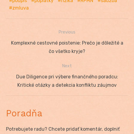
podpis
poplatky
riziká
RPMN
sadzba
zmluva
Previous
Navigácia
Previous
Komplexné cestovné poistenie: Prečo je dôležité a
v
post:
čo všetko kryje?
článku
Next
Next
Due Diligence pri výbere finančného poradcu:
post:
Kritické otázky a detekcia konfliktu záujmov
Poradňa
Potrebujete radu? Chcete pridať komentár, doplniť