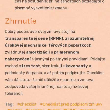
čas na posúdenie; pri nejasnostiach požiadajte o
písomné vysvetlenie/zmenu.
Zhrnutie
Dobrý podpis úverovej zmluvy stojí na
transparentnej cene (RPMN)
,
zrozumiteľnej
úrokovej mechanike
,
férových poplatkoch
,
zvládnutej
amortizácii
a
primeranom
zabezpečení
s jasnými poistnými pravidlami. Pridajte
osobný
stres test
, skontrolujte
kovenanty
a
podmienky čerpania, a až potom podpisujte. Checklist
vám dá istotu, že nič dôležité neuniklo a zmluva
zodpovedá vašej finančnej realite aj rizikovej
tolerancii.
Tag:
checklist
Checklist pred podpisom zmluvy