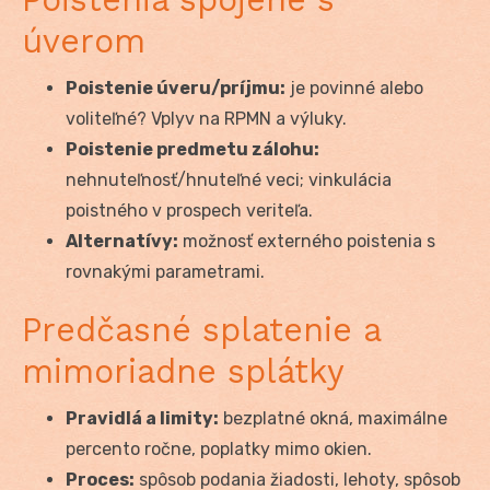
úverom
Poistenie úveru/príjmu:
je povinné alebo
voliteľné? Vplyv na RPMN a výluky.
Poistenie predmetu zálohu:
nehnuteľnosť/hnuteľné veci; vinkulácia
poistného v prospech veriteľa.
Alternatívy:
možnosť externého poistenia s
rovnakými parametrami.
Predčasné splatenie a
mimoriadne splátky
Pravidlá a limity:
bezplatné okná, maximálne
percento ročne, poplatky mimo okien.
Proces:
spôsob podania žiadosti, lehoty, spôsob