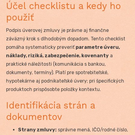
Účel checklistu a kedy ho
použiť
Podpis úverovej zmluvy je právne aj finančne
záväzný krok s dlhodobým dopadom. Tento checklist
pomáha systematicky preveriť
parametre úveru,
náklady, riziká, zabezpečenie, kovenanty
a
praktické náležitosti (komunikácia s bankou,
dokumenty, termíny). Platí pre spotrebiteľské,
hypotekárne aj podnikateľské úvery; pri špecifických
produktoch prispôsobte položky kontextu.
Identifikácia strán a
dokumentov
Strany zmluvy:
správne mená, IČO/rodné číslo,