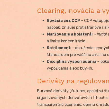
Clearing, novácia a v
Novácia cez CCP
– CCP vstupuje
naopak; znižuje protistranové riz
Maržovanie a kolaterál
–
initial
a limity koncentrácie.
Settlement
– doručenie cenných 
štandardom pre väčšinu akcií na 
Disciplína vysporiadania
– poku
vypožičania alebo buy-in.
Deriváty na regulova
Burzové deriváty (futures, opcie) sú 
organizovaných derivátových trhoch s
transparentné ocenenie, dennú úhradu z