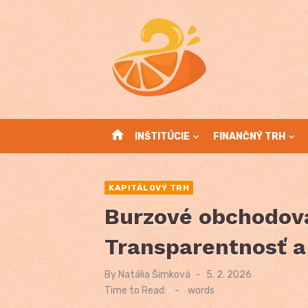
Skip
to
content
home
INŠTITÚCIE
FINANČNÝ TRH
KAPITÁLOVÝ TRH
Burzové obchodova
Transparentnosť a
By
Natália Šimková
Posted
5. 2. 2026
on
Time to Read:
-
words