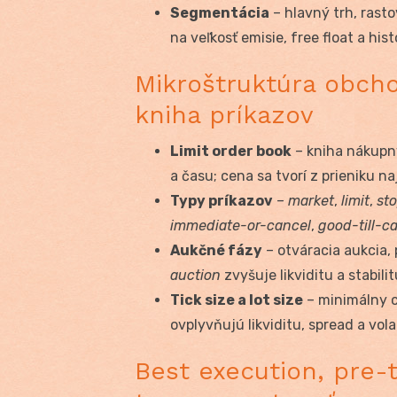
Segmentácia
– hlavný trh, rasto
na veľkosť emisie, free float a hist
Mikroštruktúra obcho
kniha príkazov
Limit order book
– kniha nákupn
a času; cena sa tvorí z prieniku na
Typy príkazov
–
market
,
limit
,
st
immediate-or-cancel
,
good-till-c
Aukčné fázy
– otváracia aukcia,
auction
zvyšuje likviditu a stabil
Tick size a lot size
– minimálny 
ovplyvňujú likviditu, spread a volat
Best execution, pre-