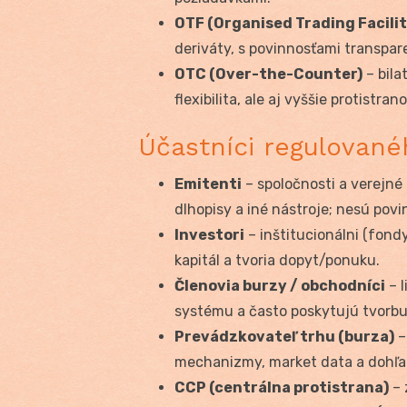
OTF (Organised Trading Facilit
deriváty, s povinnosťami transpar
OTC (Over-the-Counter)
– bila
flexibilita, ale aj vyššie protistra
Účastníci regulované
Emitenti
– spoločnosti a verejné i
dlhopisy a iné nástroje; nesú povi
Investori
– inštitucionálni (fondy
kapitál a tvoria dopyt/ponuku.
Členovia burzy / obchodníci
– l
systému a často poskytujú tvorbu
Prevádzkovateľ trhu (burza)
–
mechanizmy, market data a dohľ
CCP (centrálna protistrana)
– 