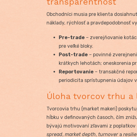
transparentnosť
Obchodníci musia pre klienta dosiahnu
náklady, rýchlosť a pravdepodobnosť v
Pre-trade
– zverejňovanie kotáci
pre veľké bloky.
Post-trade
– povinné zverejnen
krátkych lehotách; oneskorenia pr
Reportovanie
– transakčné repor
periodicita sprístupnenia údajov v
Úloha tvorcov trhu a l
Tvorcovia trhu (market makeri) poskytu
hĺbku v definovaných časoch, čím zniž
bývajú motivovaní zľavami z poplatkov 
spread
,
market depth
,
turnover
a
resili