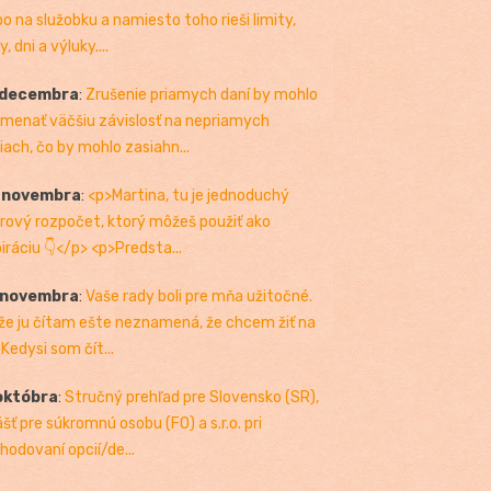
bo na služobku a namiesto toho rieši limity,
, dni a výluky....
 decembra
:
Zrušenie priamych daní by mohlo
menať väčšiu závislosť na nepriamych
iach, čo by mohlo zasiahn...
. novembra
:
<p>Martina, tu je jednoduchý
rový rozpočet, ktorý môžeš použiť ako
piráciu 👇</p> <p>Predsta...
 novembra
:
Vaše rady boli pre mňa užitočné.
 že ju čítam ešte neznamená, že chcem žiť na
 Kedysi som čít...
októbra
:
Stručný prehľad pre Slovensko (SR),
ášť pre súkromnú osobu (FO) a s.r.o. pri
hodovaní opcií/de...