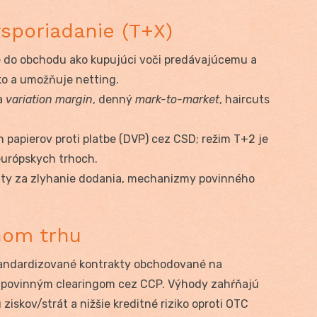
ysporiadanie (T+X)
 do obchodu ako kupujúci voči predávajúcemu a
iko a umožňuje netting.
a
variation margin
, denný
mark-to-market
, haircuts
papierov proti platbe (DVP) cez CSD; režim T+2 je
európskych trhoch.
ty za zlyhanie dodania, mechanizmy povinného
nom trhu
štandardizované kontrakty obchodované na
 povinným clearingom cez CCP. Výhody zahŕňajú
iskov/strát a nižšie kreditné riziko oproti OTC