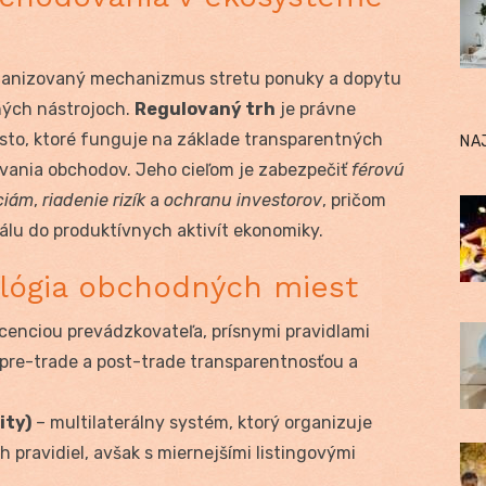
ganizovaný mechanizmus stretu ponuky a dopytu
ných nástrojoch.
Regulovaný trh
je právne
sto, ktoré funguje na základe transparentných
NA
ávania obchodov. Jeho cieľom je zabezpečiť
férovú
ciám
,
riadenie rizík
a
ochranu investorov
, pričom
tálu do produktívnych aktivít ekonomiky.
ológia obchodných miest
icenciou prevádzkovateľa, prísnymi pravidlami
, pre-trade a post-trade transparentnosťou a
ity)
– multilaterálny systém, ktorý organizuje
pravidiel, avšak s miernejšími listingovými