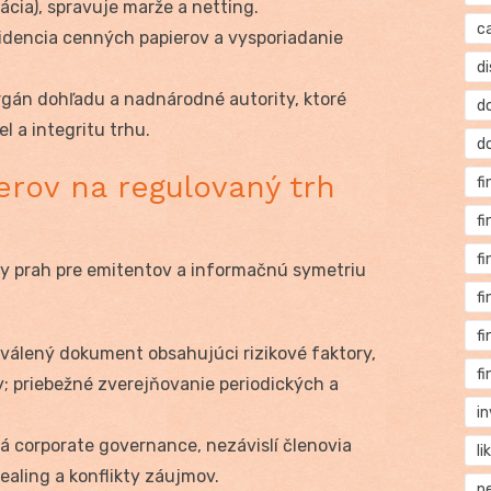
cia), spravuje marže a netting.
c
idencia cenných papierov a vysporiadanie
di
gán dohľadu a nadnárodné autority, ktoré
d
l a integritu trhu.
d
erov na regulovaný trh
f
f
f
ny prah pre emitentov a informačnú symetriu
f
f
válený dokument obsahujúci rizikové faktory,
f
; priebežné zverejňovanie periodických a
i
lá corporate governance, nezávislí členovia
li
dealing a konflikty záujmov.
p