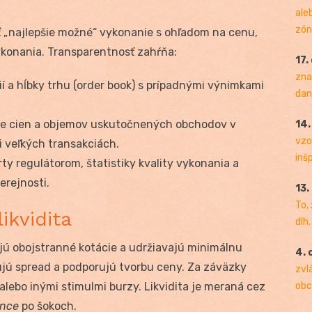
ale
zóny
ť „najlepšie možné“ vykonanie s ohľadom na cenu,
ykonania. Transparentnosť zahŕňa:
17.
zna
í a hĺbky trhu (order book) s prípadnými výnimkami
dan
ie cien a objemov uskutočnených obchodov v
14
vzo
i veľkých transakciách.
inš
ty regulátorom, štatistiky kvality vykonania a
erejnosti.
13.
To,
ikvidita
dlh.
jú obojstranné kotácie a udržiavajú minimálnu
4. 
ujú spread a podporujú tvorbu ceny. Za záväzky
zvl
alebo inými stimulmi burzy. Likvidita je meraná cez
obc
ence
po šokoch.