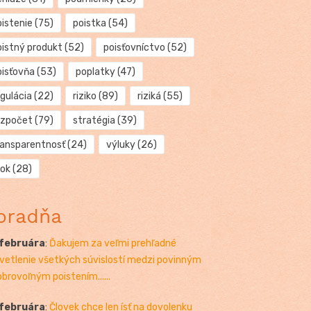
oistenie
(75)
poistka
(54)
oistný produkt
(52)
poisťovníctvo
(52)
oisťovňa
(53)
poplatky
(47)
egulácia
(22)
riziko
(89)
riziká
(55)
ozpočet
(79)
stratégia
(39)
ransparentnosť
(24)
výluky
(26)
rok
(28)
oradňa
 februára
:
Ďakujem za veľmi prehľadné
vetlenie všetkých súvislostí medzi povinným
obrovoľným poistením......
 februára
:
Človek chce len ísť na dovolenku