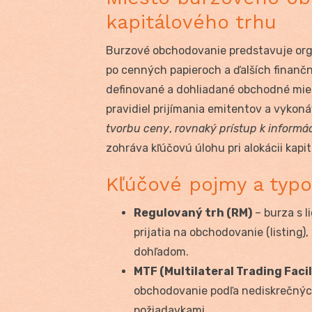
kapitálového trhu
Burzové obchodovanie predstavuje or
po cenných papieroch a ďalších finanč
definované a dohliadané obchodné mie
pravidiel prijímania emitentov a vykon
tvorbu ceny
,
rovnaký prístup k informá
zohráva kľúčovú úlohu pri alokácii kapi
Kľúčové pojmy a typ
Regulovaný trh (RM)
– burza s l
prijatia na obchodovanie (listing)
dohľadom.
MTF (Multilateral Trading Facil
obchodovanie podľa nediskrečných 
požiadavkami.