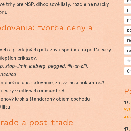
vé trhy pre MSP, dlhopisové listy; rozdielne nároky
p
óriu.
p
dovania: tvorba ceny a
p
r
ých a predajných príkazov usporiadaná podľa ceny
r
jlepších príkazov.
t
op
,
stop-limit
,
iceberg
,
pegged
,
fill-or-kill
,
ú
ancelled
.
 priebežné obchodovanie, zatváracia aukcia;
call
P
itu ceny v citlivých momentoch.
cenový krok a štandardný objem obchodu
17.
ilitu.
vys
a d
trade a post-trade
17.