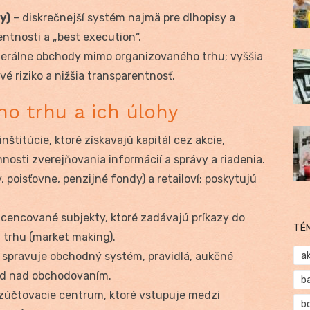
y)
– diskrečnejší systém najmä pre dlhopisy a
entnosti a „best execution“.
terálne obchody mimo organizovaného trhu; vyššia
nové riziko a nižšia transparentnosť.
ho trhu a ich úlohy
nštitúcie, ktoré získavajú kapitál cez akcie,
nnosti zverejňovania informácií a správy a riadenia.
, poisťovne, penzijné fondy) a retailoví; poskytujú
icencované subjekty, ktoré zadávajú príkazy do
TÉ
 trhu (market making).
 spravuje obchodný systém, pravidlá, aukčné
a
ad nad obchodovaním.
b
zúčtovacie centrum, ktoré vstupuje medzi
b