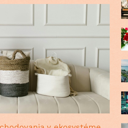
chodovania v ekosystéme