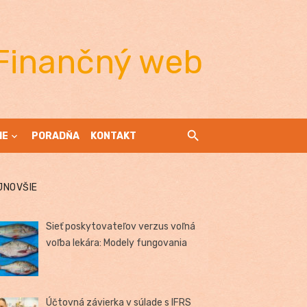
Finančný web
IE
PORADŇA
KONTAKT
JNOVŠIE
Sieť poskytovateľov verzus voľná
voľba lekára: Modely fungovania
Účtovná závierka v súlade s IFRS