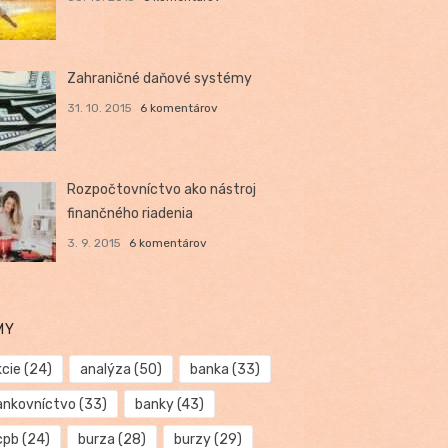
Zahraničné daňové systémy
31. 10. 2015
6 komentárov
Rozpočtovníctvo ako nástroj
finančného riadenia
3. 9. 2015
6 komentárov
MY
kcie
(24)
analýza
(50)
banka
(33)
ankovníctvo
(33)
banky
(43)
cpb
(24)
burza
(28)
burzy
(29)