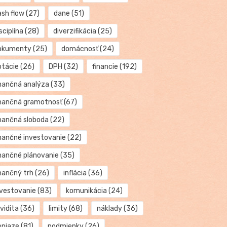
ash flow
(27)
dane
(51)
sciplína
(28)
diverzifikácia
(25)
okumenty
(25)
domácnosť
(24)
otácie
(26)
DPH
(32)
financie
(192)
inančná analýza
(33)
inančná gramotnosť
(67)
inančná sloboda
(22)
inančné investovanie
(22)
inančné plánovanie
(35)
inančný trh
(26)
inflácia
(36)
nvestovanie
(83)
komunikácia
(24)
kvidita
(36)
limity
(68)
náklady
(36)
eniaze
(81)
podmienky
(26)