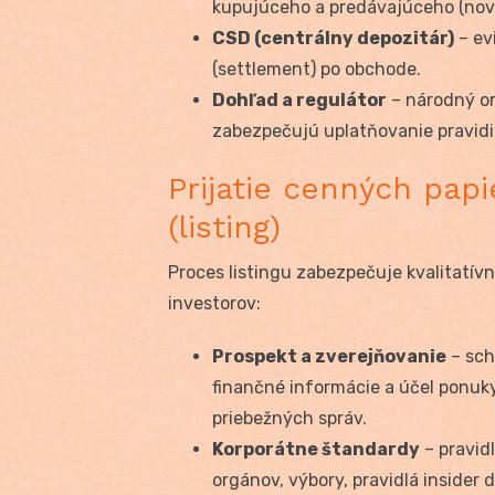
kupujúceho a predávajúceho (nová
CSD (centrálny depozitár)
– ev
(settlement) po obchode.
Dohľad a regulátor
– národný or
zabezpečujú uplatňovanie pravidie
Prijatie cenných papi
(listing)
Proces listingu zabezpečuje kvalitatív
investorov:
Prospekt a zverejňovanie
– sch
finančné informácie a účel ponuky
priebežných správ.
Korporátne štandardy
– pravid
orgánov, výbory, pravidlá insider 