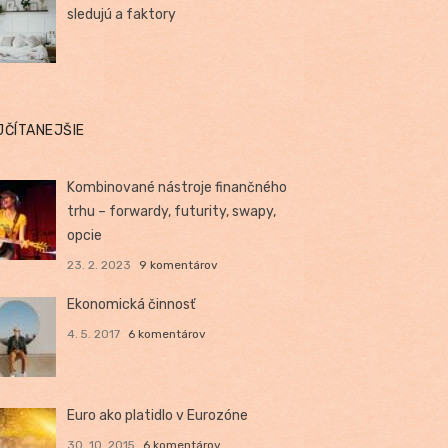
sledujú a faktory
JČÍTANEJŠIE
Kombinované nástroje finančného
trhu – forwardy, futurity, swapy,
opcie
23. 2. 2023
9 komentárov
Ekonomická činnosť
4. 5. 2017
6 komentárov
Euro ako platidlo v Eurozóne
30. 10. 2015
6 komentárov