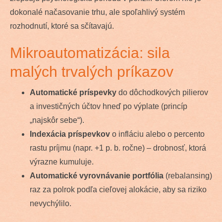
dokonalé načasovanie trhu, ale spoľahlivý systém
rozhodnutí, ktoré sa sčítavajú.
Mikroautomatizácia: sila
malých trvalých príkazov
Automatické príspevky
do dôchodkových pilierov
a investičných účtov hneď po výplate (princíp
„najskôr sebe“).
Indexácia príspevkov
o infláciu alebo o percento
rastu príjmu (napr. +1 p. b. ročne) – drobnosť, ktorá
výrazne kumuluje.
Automatické vyrovnávanie portfólia
(rebalansing)
raz za polrok podľa cieľovej alokácie, aby sa riziko
nevychýlilo.