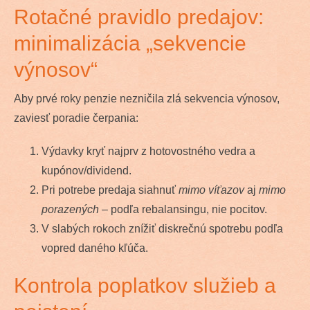
Rotačné pravidlo predajov:
minimalizácia „sekvencie
výnosov“
Aby prvé roky penzie nezničila zlá sekvencia výnosov,
zaviesť poradie čerpania:
Výdavky kryť najprv z hotovostného vedra a
kupónov/dividend.
Pri potrebe predaja siahnuť
mimo víťazov
aj
mimo
porazených
– podľa rebalansingu, nie pocitov.
V slabých rokoch znížiť diskrečnú spotrebu podľa
vopred daného kľúča.
Kontrola poplatkov služieb a