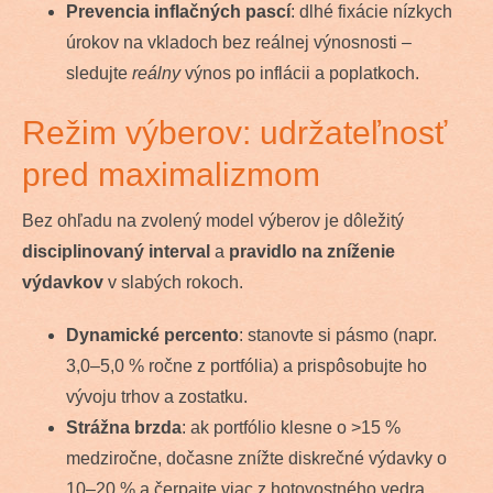
Prevencia inflačných pascí
: dlhé fixácie nízkych
úrokov na vkladoch bez reálnej výnosnosti –
sledujte
reálny
výnos po inflácii a poplatkoch.
Režim výberov: udržateľnosť
pred maximalizmom
Bez ohľadu na zvolený model výberov je dôležitý
disciplinovaný interval
a
pravidlo na zníženie
výdavkov
v slabých rokoch.
Dynamické percento
: stanovte si pásmo (napr.
3,0–5,0 % ročne z portfólia) a prispôsobujte ho
vývoju trhov a zostatku.
Strážna brzda
: ak portfólio klesne o >15 %
medziročne, dočasne znížte diskrečné výdavky o
10–20 % a čerpajte viac z hotovostného vedra.