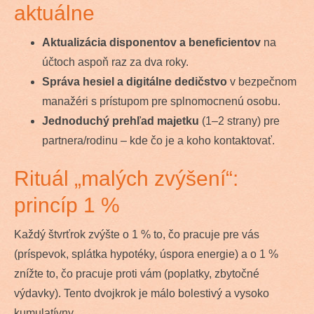
aktuálne
Aktualizácia disponentov a beneficientov
na
účtoch aspoň raz za dva roky.
Správa hesiel a digitálne dedičstvo
v bezpečnom
manažéri s prístupom pre splnomocnenú osobu.
Jednoduchý prehľad majetku
(1–2 strany) pre
partnera/rodinu – kde čo je a koho kontaktovať.
Rituál „malých zvýšení“:
princíp 1 %
Každý štvrťrok zvýšte o 1 % to, čo pracuje pre vás
(príspevok, splátka hypotéky, úspora energie) a o 1 %
znížte to, čo pracuje proti vám (poplatky, zbytočné
výdavky). Tento dvojkrok je málo bolestivý a vysoko
kumulatívny.