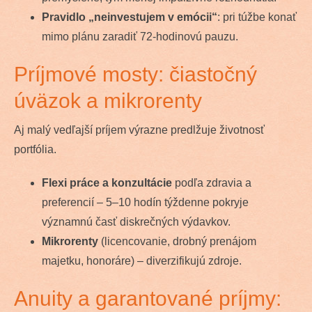
Pravidlo „neinvestujem v emócii“
: pri túžbe konať
mimo plánu zaradiť 72-hodinovú pauzu.
Príjmové mosty: čiastočný
úväzok a mikrorenty
Aj malý vedľajší príjem výrazne predlžuje životnosť
portfólia.
Flexi práce a konzultácie
podľa zdravia a
preferencií – 5–10 hodín týždenne pokryje
významnú časť diskrečných výdavkov.
Mikrorenty
(licencovanie, drobný prenájom
majetku, honoráre) – diverzifikujú zdroje.
Anuity a garantované príjmy: