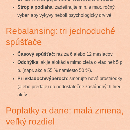
Strop a podlaha
: zadefinujte min. a max. ročný
výber, aby výkyvy neboli psychologicky drvivé.
Rebalansing: tri jednoduché
spúšťače
Časový spúšťač
: raz za 6 alebo 12 mesiacov.
Odchýlka
: ak je alokácia mimo cieľa o viac než 5 p.
b. (napr. akcie 55 % namiesto 50 %).
Pri vkladoch/výberoch
: smerujte nové prostriedky
(alebo predaje) do nedostatočne zastúpených tried
aktív.
Poplatky a dane: malá zmena,
veľký rozdiel