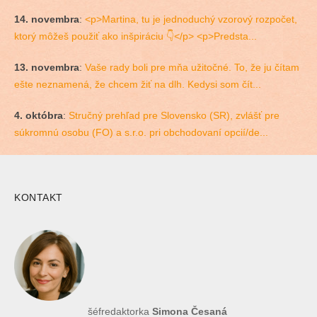
14. novembra
:
<p>Martina, tu je jednoduchý vzorový rozpočet,
ktorý môžeš použiť ako inšpiráciu 👇</p> <p>Predsta...
13. novembra
:
Vaše rady boli pre mňa užitočné. To, že ju čítam
ešte neznamená, že chcem žiť na dlh. Kedysi som čít...
4. októbra
:
Stručný prehľad pre Slovensko (SR), zvlášť pre
súkromnú osobu (FO) a s.r.o. pri obchodovaní opcií/de...
KONTAKT
šéfredaktorka
Simona Česaná