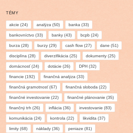
TÉMY
akcie
(24)
analýza
(50)
banka
(33)
bankovníctvo
(33)
banky
(43)
bcpb
(24)
burza
(28)
burzy
(29)
cash flow
(27)
dane
(51)
disciplína
(28)
diverzifikácia
(25)
dokumenty
(25)
domácnosť
(24)
dotácie
(26)
DPH
(32)
financie
(192)
finančná analýza
(33)
finančná gramotnosť
(67)
finančná sloboda
(22)
finančné investovanie
(22)
finančné plánovanie
(35)
finančný trh
(26)
inflácia
(36)
investovanie
(83)
komunikácia
(24)
kontrola
(22)
likvidita
(37)
limity
(68)
náklady
(36)
peniaze
(81)