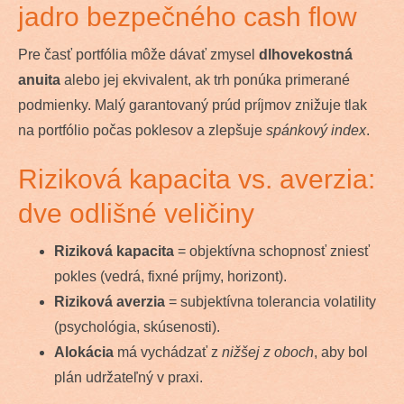
jadro bezpečného cash flow
Pre časť portfólia môže dávať zmysel
dlhovekostná
anuita
alebo jej ekvivalent, ak trh ponúka primerané
podmienky. Malý garantovaný prúd príjmov znižuje tlak
na portfólio počas poklesov a zlepšuje
spánkový index
.
Riziková kapacita vs. averzia:
dve odlišné veličiny
Riziková kapacita
= objektívna schopnosť zniesť
pokles (vedrá, fixné príjmy, horizont).
Riziková averzia
= subjektívna tolerancia volatility
(psychológia, skúsenosti).
Alokácia
má vychádzať z
nižšej z oboch
, aby bol
plán udržateľný v praxi.