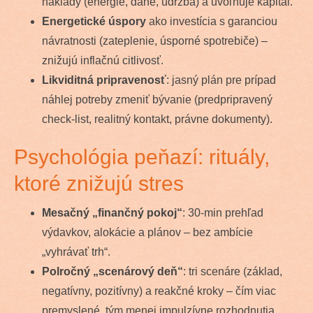
náklady (energie, dane, údržba) a uvoľňuje kapitál.
Energetické úspory
ako investícia s garanciou
návratnosti (zateplenie, úsporné spotrebiče) –
znižujú inflačnú citlivosť.
Likviditná pripravenosť
: jasný plán pre prípad
náhlej potreby zmeniť bývanie (predpripravený
check-list, realitný kontakt, právne dokumenty).
Psychológia peňazí: rituály,
ktoré znižujú stres
Mesačný „finančný pokoj“
: 30-min prehľad
výdavkov, alokácie a plánov – bez ambície
„vyhrávať trh“.
Polročný „scenárový deň“
: tri scenáre (základ,
negatívny, pozitívny) a reakčné kroky – čím viac
premyslené, tým menej impulzívne rozhodnutia.