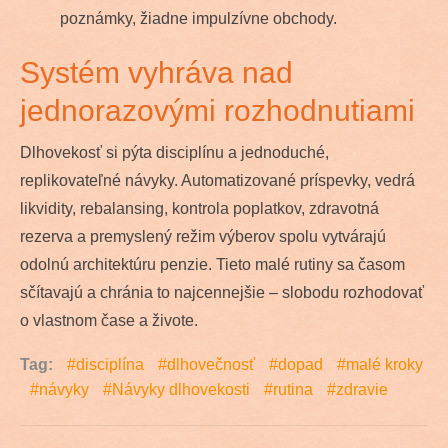
poznámky, žiadne impulzívne obchody.
Systém vyhráva nad
jednorazovými rozhodnutiami
Dlhovekosť si pýta disciplínu a jednoduché,
replikovateľné návyky. Automatizované príspevky, vedrá
likvidity, rebalansing, kontrola poplatkov, zdravotná
rezerva a premyslený režim výberov spolu vytvárajú
odolnú architektúru penzie. Tieto malé rutiny sa časom
sčítavajú a chránia to najcennejšie – slobodu rozhodovať
o vlastnom čase a živote.
Tag:
disciplína
dlhovečnosť
dopad
malé kroky
návyky
Návyky dlhovekosti
rutina
zdravie