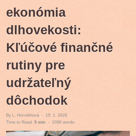
ekonómia
dlhovekosti:
Kľúčové finančné
rutiny pre
udržateľný
dôchodok
By
L. Horváthová
Posted
19. 1. 2026
on
Time to Read:
5 min
-
1090
words