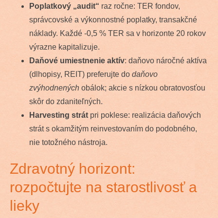
Poplatkový „audit“
raz ročne: TER fondov,
správcovské a výkonnostné poplatky, transakčné
náklady. Každé -0,5 % TER sa v horizonte 20 rokov
výrazne kapitalizuje.
Daňové umiestnenie aktív
: daňovo náročné aktíva
(dlhopisy, REIT) preferujte do
daňovo
zvýhodnených
obálok; akcie s nízkou obratovosťou
skôr do zdaniteľných.
Harvesting strát
pri poklese: realizácia daňových
strát s okamžitým reinvestovaním do podobného,
nie totožného nástroja.
Zdravotný horizont:
rozpočtujte na starostlivosť a
lieky