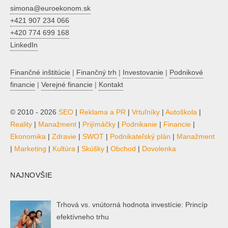
simona@euroekonom.sk
+421 907 234 066
+420 774 699 168
LinkedIn
Finančné inštitúcie
|
Finančný trh
|
Investovanie
|
Podnikové
financie
|
Verejné financie
|
Kontakt
© 2010 - 2026
SEO
|
Reklama a PR
|
Vrtuľníky
|
Autoškola
|
Reality
|
Manažment
|
Prijímáčky
|
Podnikanie
|
Financie
|
Ekonomika
|
Zdravie
|
SWOT
|
Podnikateľský plán
|
Manažment
|
Marketing
|
Kultúra
|
Skúšky
|
Obchod
|
Dovolenka
NAJNOVŠIE
Trhová vs. vnútorná hodnota investície: Princíp
efektívneho trhu