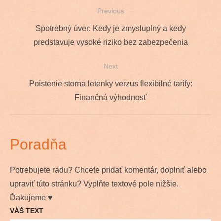
Previous
Navigácia
Previous
Spotrebný úver: Kedy je zmysluplný a kedy
v
post:
predstavuje vysoké riziko bez zabezpečenia
článku
Next
Next
Poistenie storna letenky verzus flexibilné tarify:
post:
Finančná výhodnosť
Poradňa
Potrebujete radu? Chcete pridať komentár, doplniť alebo
upraviť túto stránku? Vyplňte textové pole nižšie.
Ďakujeme ♥
VÁŠ TEXT