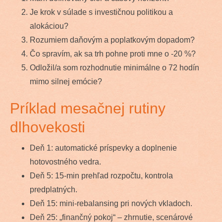
Je krok v súlade s investičnou politikou a
alokáciou?
Rozumiem daňovým a poplatkovým dopadom?
Čo spravím, ak sa trh pohne proti mne o -20 %?
Odložil/a som rozhodnutie minimálne o 72 hodín
mimo silnej emócie?
Príklad mesačnej rutiny
dlhovekosti
Deň 1: automatické príspevky a doplnenie
hotovostného vedra.
Deň 5: 15-min prehľad rozpočtu, kontrola
predplatných.
Deň 15: mini-rebalansing pri nových vkladoch.
Deň 25: „finančný pokoj“ – zhrnutie, scenárové