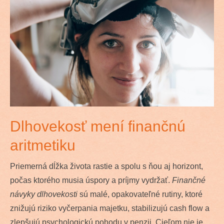
Dlhovekosť mení finančnú
aritmetiku
Priemerná dĺžka života rastie a spolu s ňou aj horizont,
počas ktorého musia úspory a príjmy vydržať.
Finančné
návyky dlhovekosti
sú malé, opakovateľné rutiny, ktoré
znižujú riziko vyčerpania majetku, stabilizujú cash flow a
zlepšujú psychologickú pohodu v penzii. Cieľom nie je