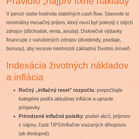
Pravidlo „najprv fixné náklady“
V penzii rastie hodnota stabilných cash flow. Stanovte si
minimálny mesačný príjem, ktorý
musí
byť pokrytý z istých
zdrojov (dôchodok, renta, anuita). Diskrečné výdavky
financujte z variabilných zdrojov (dividendy, predaje,
bonusy), aby recesie neohrozili základnú životnú úroveň.
Indexácia životných nákladov
a inflácia
Ročný „inflačný reset“ rozpočtu
: prepočítajte
kategórie podľa aktuálnej inflácie a upravte
príspevky.
Prirodzené inflačné poistky
: podiel akcií, príjimov
z nájmu, časti TIPS/inflačne viazaných dlhopisov
(ak dostupné).