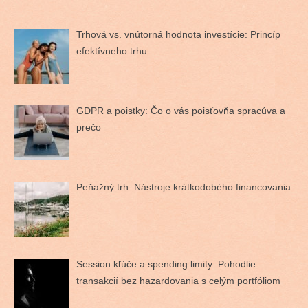
Trhová vs. vnútorná hodnota investície: Princíp
efektívneho trhu
GDPR a poistky: Čo o vás poisťovňa spracúva a
prečo
Peňažný trh: Nástroje krátkodobého financovania
Session kľúče a spending limity: Pohodlie
transakcií bez hazardovania s celým portfóliom