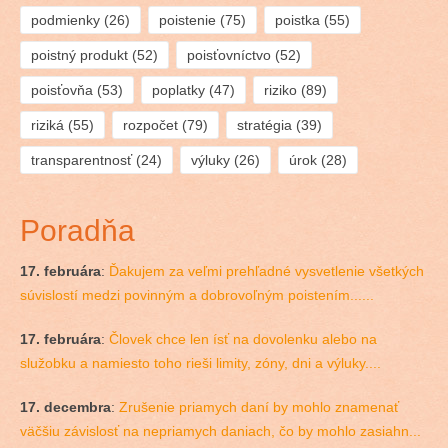
podmienky
(26)
poistenie
(75)
poistka
(55)
poistný produkt
(52)
poisťovníctvo
(52)
poisťovňa
(53)
poplatky
(47)
riziko
(89)
riziká
(55)
rozpočet
(79)
stratégia
(39)
transparentnosť
(24)
výluky
(26)
úrok
(28)
Poradňa
17. februára
:
Ďakujem za veľmi prehľadné vysvetlenie všetkých
súvislostí medzi povinným a dobrovoľným poistením......
17. februára
:
Človek chce len ísť na dovolenku alebo na
služobku a namiesto toho rieši limity, zóny, dni a výluky....
17. decembra
:
Zrušenie priamych daní by mohlo znamenať
väčšiu závislosť na nepriamych daniach, čo by mohlo zasiahn...