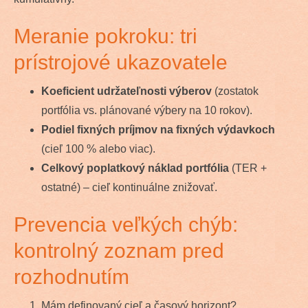
Meranie pokroku: tri
prístrojové ukazovatele
Koeficient udržateľnosti výberov
(zostatok
portfólia vs. plánované výbery na 10 rokov).
Podiel fixných príjmov na fixných výdavkoch
(cieľ 100 % alebo viac).
Celkový poplatkový náklad portfólia
(TER +
ostatné) – cieľ kontinuálne znižovať.
Prevencia veľkých chýb:
kontrolný zoznam pred
rozhodnutím
Mám definovaný cieľ a časový horizont?