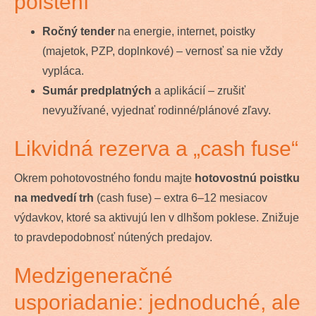
poistení
Ročný tender
na energie, internet, poistky
(majetok, PZP, doplnkové) – vernosť sa nie vždy
vypláca.
Sumár predplatných
a aplikácií – zrušiť
nevyužívané, vyjednať rodinné/plánové zľavy.
Likvidná rezerva a „cash fuse“
Okrem pohotovostného fondu majte
hotovostnú poistku
na medvedí trh
(cash fuse) – extra 6–12 mesiacov
výdavkov, ktoré sa aktivujú len v dlhšom poklese. Znižuje
to pravdepodobnosť nútených predajov.
Medzigeneračné
usporiadanie: jednoduché, ale