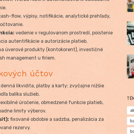
ie.
ash-flow, výpisy, notifikácie, analytické prehľady,
počtovanie.
nkcia:
vedenie v regulovanom prostredí, poistenie
a autentifikácie a autorizácie platieb.
a úverové produkty (kontokorent), investičné
cash management u firiem.
kových účtov
denná likvidita, platby a karty; zvyčajne nižšie
dľa balíka služieb.
TÉ
lexibilné úročenie, obmedzené funkcie platieb,
padne limity výberov.
a
it):
fixované obdobie a sadzba, penalizácia za
b
vané rezervy.
b