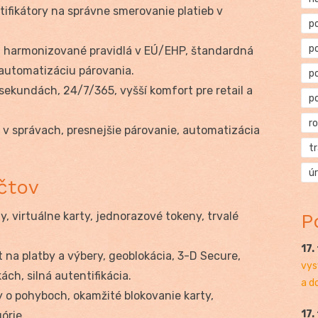
ifikátory na správne smerovanie platieb v
p
p
:
harmonizované pravidlá v EÚ/EHP, štandardná
 automatizáciu párovania.
p
sekundách, 24/7/365, vyšší komfort pre retail a
p
r
 v správach, presnejšie párovanie, automatizácia
t
ú
čtov
, virtuálne karty, jednorazové tokeny, trvalé
P
17.
 na platby a výbery, geoblokácia, 3-D Secure,
vys
ch, silná autentifikácia.
a d
 o pohyboch, okamžité blokovanie karty,
17.
órie.