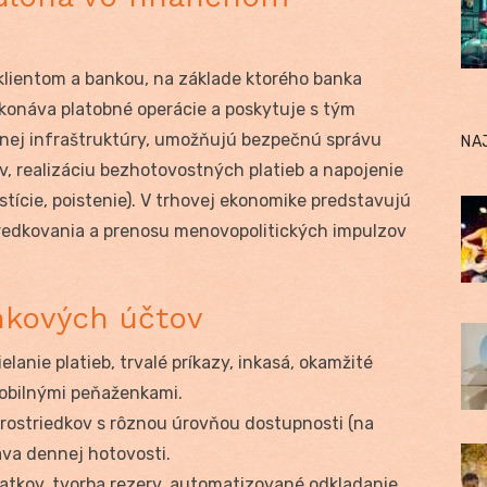
lientom a bankou, na základe ktorého banka
ykonáva platobné operácie a poskytuje s tým
obnej infraštruktúry, umožňujú bezpečnú správu
NA
v, realizáciu bezhotovostných platieb a napojenie
estície, poistenie). V trhovej ekonomike predstavujú
redkovania a prenosu menovopolitických impulzov
nkových účtov
elanie platieb, trvalé príkazy, inkasá, okamžité
 mobilnými peňaženkami.
ostriedkov s rôznou úrovňou dostupnosti (na
áva dennej hotovosti.
atkov, tvorba rezerv, automatizované odkladanie