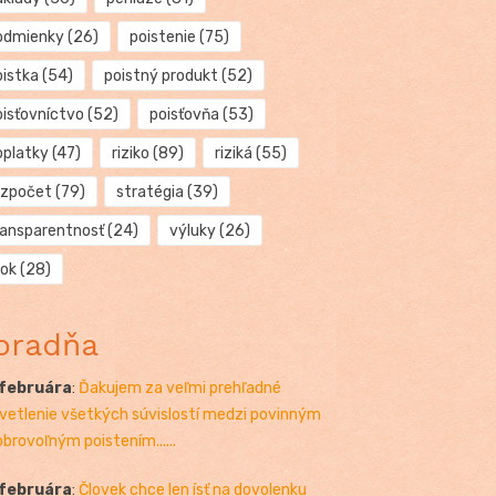
odmienky
(26)
poistenie
(75)
oistka
(54)
poistný produkt
(52)
oisťovníctvo
(52)
poisťovňa
(53)
oplatky
(47)
riziko
(89)
riziká
(55)
ozpočet
(79)
stratégia
(39)
ransparentnosť
(24)
výluky
(26)
rok
(28)
oradňa
 februára
:
Ďakujem za veľmi prehľadné
vetlenie všetkých súvislostí medzi povinným
obrovoľným poistením......
 februára
:
Človek chce len ísť na dovolenku