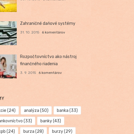
Zahraničné daňové systémy
31. 10. 2015
6 komentárov
Rozpočtovníctvo ako nástroj
finančného riadenia
3. 9. 2015
6 komentárov
MY
kcie
(24)
analýza
(50)
banka
(33)
ankovníctvo
(33)
banky
(43)
cpb
(24)
burza
(28)
burzy
(29)