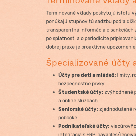
Terminované vklady a
Terminované vklady poskytujú istotu 
ponúkajú stupňovitú sadzbu podľa dĺžky
transparentná informácia o sankciách 
po splatnosti a o periodicite pripisova
dobrej praxe je proaktívne upozornenie 
Špecializované účty 
Účty pre deti a mládež:
limity, 
bezpečnostné prvky.
Študentské účty:
zvýhodnené po
a online službách.
Seniorské účty:
zjednodušené roz
pobočke.
Podnikateľské účty:
viacúrovňov
integrácia s ERP, payables/recei