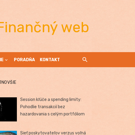
Finančný web
IE
PORADŇA
KONTAKT
JNOVŠIE
Session kľúče a spending limity:
Pohodlie transakcií bez
hazardovania s celým portfóliom
Sieť poskytovateľov verzus voľná