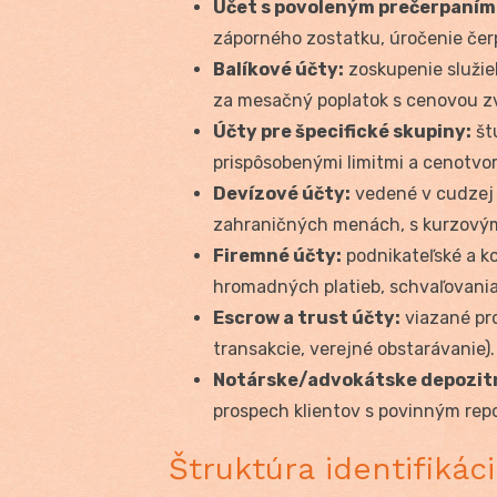
Účet s povoleným prečerpaním
záporného zostatku, úročenie čerp
Balíkové účty:
zoskupenie služieb
za mesačný poplatok s cenovou 
Účty pre špecifické skupiny:
št
prispôsobenými limitmi a cenotvo
Devízové účty:
vedené v cudzej 
zahraničných menách, s kurzovým
Firemné účty:
podnikateľské a 
hromadných platieb, schvaľovania 
Escrow a trust účty:
viazané pro
transakcie, verejné obstarávanie).
Notárske/advokátske depozitn
prospech klientov s povinným rep
Štruktúra identifiká