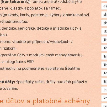
 (kontokorent):
rámec pre krátkodobé krytie
c
anej čiastky a poplatok za rámec.
 (prevody, karty, poistenia, výbery z bankomatov)
di
zvýhodnenosťou.
d
udentské, seniorské, detské a mladícke účty s
d
rbou.
f
mene, vhodné pri príjmoch/výdavkoch v
 rizikom.
f
korporátne účty s modulmi cash managementu,
f
a integrácie s ERP.
f
striedky na podmienené vyplatenie (realitné
f
é účty:
špecifický režim držby cudzích peňazí v
f
ortovaním.
i
k
cie účtov a platobné schémy
n