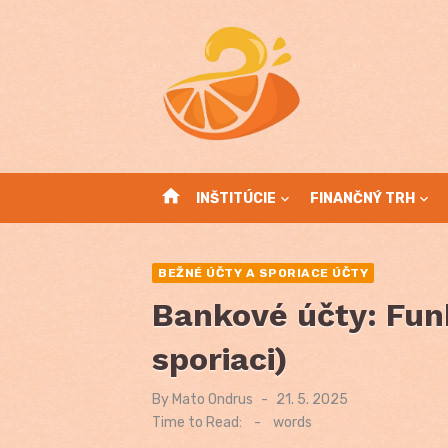
Skip
to
content
home
INŠTITÚCIE
FINANČNÝ TRH
BEŽNÉ ÚČTY A SPORIACE ÚČTY
Bankové účty: Funk
sporiaci)
By
Mato Ondrus
Posted
21. 5. 2025
on
Time to Read:
-
words