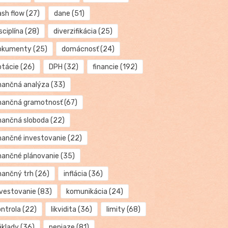
ash flow
(27)
dane
(51)
sciplína
(28)
diverzifikácia
(25)
okumenty
(25)
domácnosť
(24)
otácie
(26)
DPH
(32)
financie
(192)
inančná analýza
(33)
inančná gramotnosť
(67)
inančná sloboda
(22)
inančné investovanie
(22)
inančné plánovanie
(35)
inančný trh
(26)
inflácia
(36)
nvestovanie
(83)
komunikácia
(24)
ontrola
(22)
likvidita
(36)
limity
(68)
áklady
(36)
peniaze
(81)