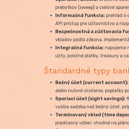
prebytkov (sweep) a cieľové sporen
Informačná funkcia:
prehľad o c
API prístup pre účtovníctvo a roz
Bezpečnostná a zúčtovacia fu
vkladov podľa zákona, implementáci
Integračná funkcia:
napojenie n
účty, poistné platby, treasury a 
Štandardné typy ban
Bežný účet (current account):
alebo nulové úročenie, poplatky po
Sporiaci účet (sight savings):
f
vyššia sadzba než bežný účet, prí
Terminovaný vklad (time depos
predčasný výber; vhodné na pláno