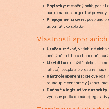
Poplatky:
mesačný balík, poplatk
bankomatoch, urgentné prevody.
Prepojenie na úver:
povolené pre
automatické splátky.
Vlastnosti sporiacich
Úročenie:
fixné, variabilné aleb
peňažného trhu a obchodnú marž
Likvidita:
okamžitá alebo s obme
lehota); bezplatné presuny medzi
Nástroje sporenia:
cieľové obálk
roundup mechanizmy (zaokrúhľovan
Daňové a legislatívne aspekty:
výnosov podľa domácej legislatívy