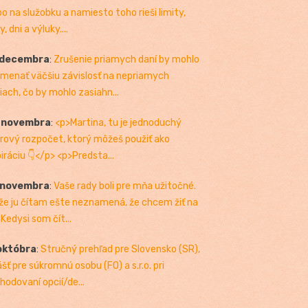
bo na služobku a namiesto toho rieši limity,
, dni a výluky....
 decembra
:
Zrušenie priamych daní by mohlo
menať väčšiu závislosť na nepriamych
iach, čo by mohlo zasiahn...
. novembra
:
<p>Martina, tu je jednoduchý
rový rozpočet, ktorý môžeš použiť ako
piráciu 👇</p> <p>Predsta...
 novembra
:
Vaše rady boli pre mňa užitočné.
 že ju čítam ešte neznamená, že chcem žiť na
 Kedysi som čít...
októbra
:
Stručný prehľad pre Slovensko (SR),
ášť pre súkromnú osobu (FO) a s.r.o. pri
hodovaní opcií/de...