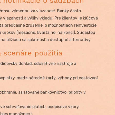
 notifikácie o sadzbách
výnosu výmenou za viazanosť. Banky často
 viazanosti a výšky vkladu. Pre klientov je kľúčová
za predčasné zrušenie, o možnostiach reinvestície
nia úrokov (mesačne, kvartálne, na konci). Súčasťou
na blížiacu sa splatnosť a dostupné alternatívy.
a scenáre použitia
rodičovský dohľad, edukatívne nástroje a
platky, medzinárodné karty, výhody pri cestovaní
hranie, asistované bankovníctvo, priority v
é schvaľovanie platieb, podpisové vzory,
vables manažment.