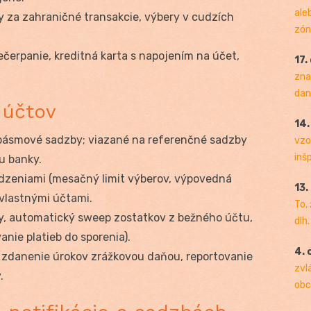
ale
y za zahraničné transakcie, výbery v cudzích
zóny
čerpanie, kreditná karta s napojením na účet,
17.
zna
dan
 účtov
14
o pásmové sadzby; viazané na referenčné sadzby
vzo
inš
u banky.
dzeniami (mesačný limit výberov, výpovedná
13.
 vlastnými účtami.
To,
y, automatický sweep zostatkov z bežného účtu,
dlh.
ie platieb do sporenia).
4. 
zdanenie úrokov zrážkovou daňou, reportovanie
zvl
.
obc