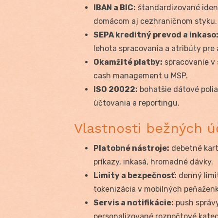
IBAN a BIC:
štandardizované ident
domácom aj cezhraničnom styku.
SEPA kreditný prevod a inkaso
lehota spracovania a atribúty pre
Okamžité platby:
spracovanie v 
cash management u MSP.
ISO 20022:
bohatšie dátové polia
účtovania a reportingu.
Vlastnosti bežných ú
Platobné nástroje:
debetné karty
príkazy, inkasá, hromadné dávky.
Limity a bezpečnosť:
denný limit
tokenizácia v mobilných peňaženká
Servis a notifikácie:
push správy
personalizované rozpočtové kateg