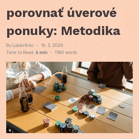
porovnať úverové
ponuky: Metodika
By
Lukáš Kroc
Posted
16. 3. 2026
on
Time to Read:
6 min
-
1180
words