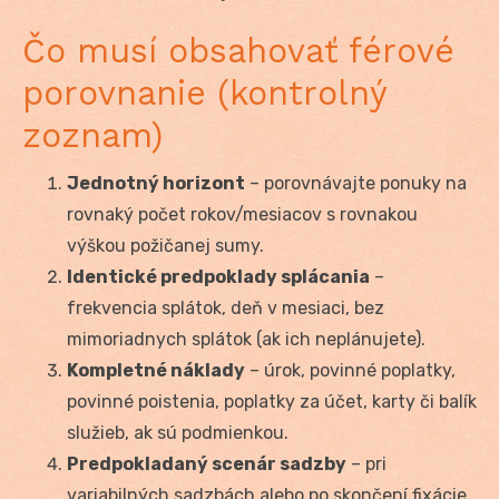
Čo musí obsahovať férové
porovnanie (kontrolný
zoznam)
Jednotný horizont
– porovnávajte ponuky na
rovnaký počet rokov/mesiacov s rovnakou
výškou požičanej sumy.
Identické predpoklady splácania
–
frekvencia splátok, deň v mesiaci, bez
mimoriadnych splátok (ak ich neplánujete).
Kompletné náklady
– úrok, povinné poplatky,
povinné poistenia, poplatky za účet, karty či balík
služieb, ak sú podmienkou.
Predpokladaný scenár sadzby
– pri
variabilných sadzbách alebo po skončení fixácie