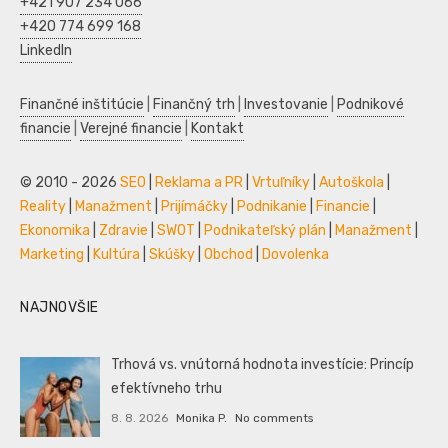
+421 907 234 066
+420 774 699 168
LinkedIn
Finančné inštitúcie
|
Finančný trh
|
Investovanie
|
Podnikové
financie
|
Verejné financie
|
Kontakt
© 2010 - 2026
SEO
|
Reklama a PR
|
Vrtuľníky
|
Autoškola
|
Reality
|
Manažment
|
Prijímáčky
|
Podnikanie
|
Financie
|
Ekonomika
|
Zdravie
|
SWOT
|
Podnikateľský plán
|
Manažment
|
Marketing
|
Kultúra
|
Skúšky
|
Obchod
|
Dovolenka
NAJNOVŠIE
Trhová vs. vnútorná hodnota investície: Princíp
efektívneho trhu
8. 8. 2026
Monika P.
No comments