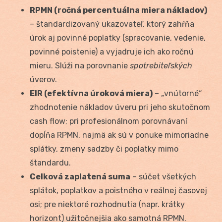
RPMN (ročná percentuálna miera nákladov)
– štandardizovaný ukazovateľ, ktorý zahŕňa
úrok aj povinné poplatky (spracovanie, vedenie,
povinné poistenie) a vyjadruje ich ako ročnú
mieru. Slúži na porovnanie
spotrebiteľských
úverov.
EIR (efektívna úroková miera)
– „vnútorné“
zhodnotenie nákladov úveru pri jeho skutočnom
cash flow; pri profesionálnom porovnávaní
dopĺňa RPMN, najmä ak sú v ponuke mimoriadne
splátky, zmeny sadzby či poplatky mimo
štandardu.
Celková zaplatená suma
– súčet všetkých
splátok, poplatkov a poistného v reálnej časovej
osi; pre niektoré rozhodnutia (napr. krátky
horizont) užitočnejšia ako samotná RPMN.