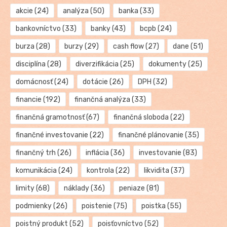
akcie
(24)
analýza
(50)
banka
(33)
bankovníctvo
(33)
banky
(43)
bcpb
(24)
burza
(28)
burzy
(29)
cash flow
(27)
dane
(51)
disciplína
(28)
diverzifikácia
(25)
dokumenty
(25)
domácnosť
(24)
dotácie
(26)
DPH
(32)
financie
(192)
finančná analýza
(33)
finančná gramotnosť
(67)
finančná sloboda
(22)
finančné investovanie
(22)
finančné plánovanie
(35)
finančný trh
(26)
inflácia
(36)
investovanie
(83)
komunikácia
(24)
kontrola
(22)
likvidita
(37)
limity
(68)
náklady
(36)
peniaze
(81)
podmienky
(26)
poistenie
(75)
poistka
(55)
poistný produkt
(52)
poisťovníctvo
(52)