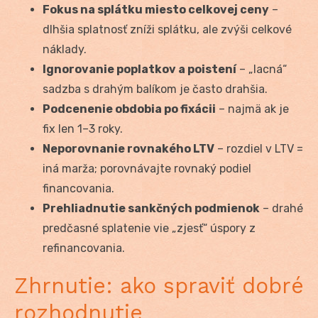
Fokus na splátku miesto celkovej ceny
–
dlhšia splatnosť zníži splátku, ale zvýši celkové
náklady.
Ignorovanie poplatkov a poistení
– „lacná“
sadzba s drahým balíkom je často drahšia.
Podcenenie obdobia po fixácii
– najmä ak je
fix len 1–3 roky.
Neporovnanie rovnakého LTV
– rozdiel v LTV =
iná marža; porovnávajte rovnaký podiel
financovania.
Prehliadnutie sankčných podmienok
– drahé
predčasné splatenie vie „zjesť“ úspory z
refinancovania.
Zhrnutie: ako spraviť dobré
rozhodnutie