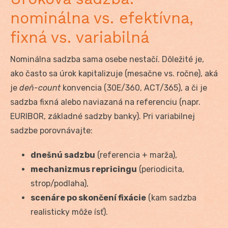
nominálna vs. efektívna,
fixná vs. variabilná
Nominálna sadzba sama osebe nestačí. Dôležité je,
ako často sa úrok kapitalizuje (mesačne vs. ročne), aká
je
deň-count
konvencia (30E/360, ACT/365), a či je
sadzba fixná alebo naviazaná na referenciu (napr.
EURIBOR, základné sadzby banky). Pri variabilnej
sadzbe porovnávajte:
dnešnú sadzbu
(referencia + marža),
mechanizmus repricingu
(periodicita,
strop/podlaha),
scenáre po skončení fixácie
(kam sadzba
realisticky môže ísť).