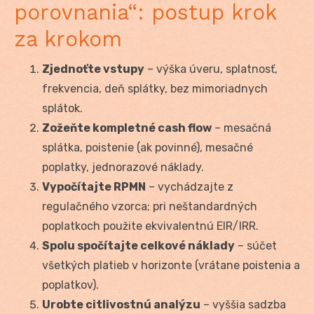
porovnania“: postup krok
za krokom
Zjednoťte vstupy
– výška úveru, splatnosť,
frekvencia, deň splátky, bez mimoriadnych
splátok.
Zožeňte kompletné cash flow
– mesačná
splátka, poistenie (ak povinné), mesačné
poplatky, jednorazové náklady.
Vypočítajte RPMN
– vychádzajte z
regulačného vzorca; pri neštandardných
poplatkoch použite ekvivalentnú EIR/IRR.
Spolu spočítajte celkové náklady
– súčet
všetkých platieb v horizonte (vrátane poistenia a
poplatkov).
Urobte citlivostnú analýzu
– vyššia sadzba