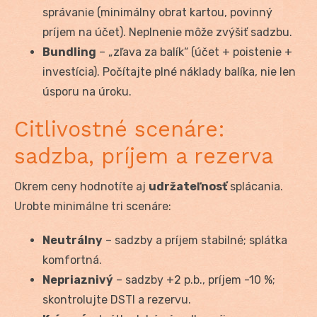
správanie (minimálny obrat kartou, povinný
príjem na účet). Neplnenie môže zvýšiť sadzbu.
Bundling
– „zľava za balík“ (účet + poistenie +
investícia). Počítajte plné náklady balíka, nie len
úsporu na úroku.
Citlivostné scenáre:
sadzba, príjem a rezerva
Okrem ceny hodnotíte aj
udržateľnosť
splácania.
Urobte minimálne tri scenáre:
Neutrálny
– sadzby a príjem stabilné; splátka
komfortná.
Nepriaznivý
– sadzby +2 p.b., príjem -10 %;
skontrolujte DSTI a rezervu.