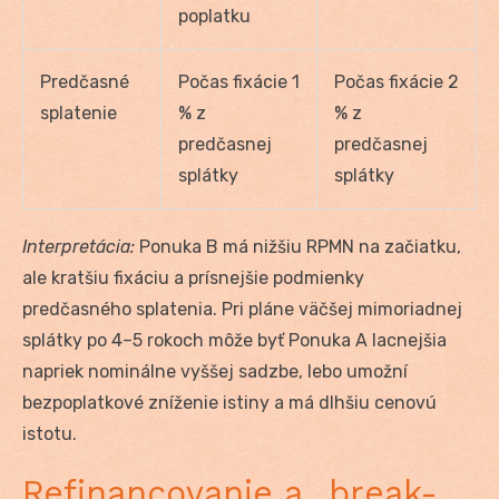
poplatku
Predčasné
Počas fixácie 1
Počas fixácie 2
splatenie
% z
% z
predčasnej
predčasnej
splátky
splátky
Interpretácia:
Ponuka B má nižšiu RPMN na začiatku,
ale kratšiu fixáciu a prísnejšie podmienky
predčasného splatenia. Pri pláne väčšej mimoriadnej
splátky po 4–5 rokoch môže byť Ponuka A lacnejšia
napriek nominálne vyššej sadzbe, lebo umožní
bezpoplatkové zníženie istiny a má dlhšiu cenovú
istotu.
Refinancovanie a „break-