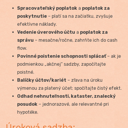
Spracovateľský poplatok
a
poplatok za
poskytnutie
– platí sa na začiatku, zvyšuje
efektívne náklady.
Vedenie úverového účtu
a
poplatok za
správu
– mesačne/ročne, zahrňte ich do cash
flow.
Povinné poistenie schopnosti splácať
– ak je
podmienkou „akčnej“ sadzby, započítajte
poistné.
Balíčky účtov/kariét
– zľava na úroku
výmenou za platený účet; spočítajte čistý efekt.
Odhad nehnuteľnosti, kataster, znalecký
posudok
– jednorazové, ale relevantné pri
hypotéke.
Úroková sadzba: