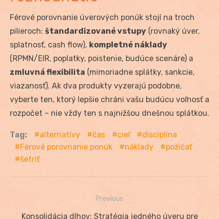
Férové porovnanie úverových ponúk stojí na troch
pilieroch:
štandardizované vstupy
(rovnaký úver,
splatnosť, cash flow),
kompletné náklady
(RPMN/EIR, poplatky, poistenie, budúce scenáre) a
zmluvná flexibilita
(mimoriadne splátky, sankcie,
viazanosť). Ak dva produkty vyzerajú podobne,
vyberte ten, ktorý lepšie chráni vašu budúcu voľnosť a
rozpočet – nie vždy ten s najnižšou dnešnou splátkou.
Tag:
alternatívy
čas
cieľ
disciplína
Férové porovnanie ponúk
náklady
požičať
šetriť
Previous
Navigácia
Previous
Konsolidácia dlhov: Stratégia jedného úveru pre