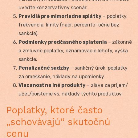
uveďte konzervatívny scenár.
Pravidlá pre mimoriadne splátky
– poplatky,
frekvencia, limity (napr. percento ročne bez
sankcie).
Podmienky predčasného splatenia
– zákonné
a zmluvné poplatky, oznamovacie lehoty, výška
sankcie.
Penalizačné sadzby
– sankčný úrok, poplatky
za omeškanie, náklady na upomienky.
Viazanosť na iné produkty
– zľava za príjem/
účet/poistenie vs. náklady týchto produktov.
Poplatky, ktoré často
„schovávajú“ skutočnú
cenu