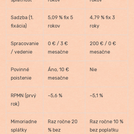
Sadzba (1.
5,09 % fix 5
4,79 % fix 3
fixácia)
rokov
roky
Spracovanie
0 € / 3 €
200 € / 0 €
/ vedenie
mesačne
mesačne
Povinné
Áno, 10 €
Nie
poistenie
mesačne
RPMN (prvý
~5,6 %
~5,1 %
rok)
Mimoriadne
Raz ročne 20
Raz ročne 10 %
splátky
% bez
bez poplatku