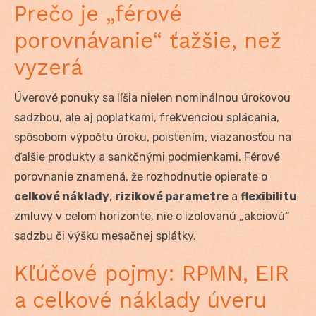
Prečo je „férové
porovnávanie“ ťažšie, než
vyzerá
Úverové ponuky sa líšia nielen nominálnou úrokovou
sadzbou, ale aj poplatkami, frekvenciou splácania,
spôsobom výpočtu úroku, poistením, viazanosťou na
ďalšie produkty a sankčnými podmienkami. Férové
porovnanie znamená, že rozhodnutie opierate o
celkové náklady
,
rizikové parametre
a
flexibilitu
zmluvy v celom horizonte, nie o izolovanú „akciovú“
sadzbu či výšku mesačnej splátky.
Kľúčové pojmy: RPMN, EIR
a celkové náklady úveru