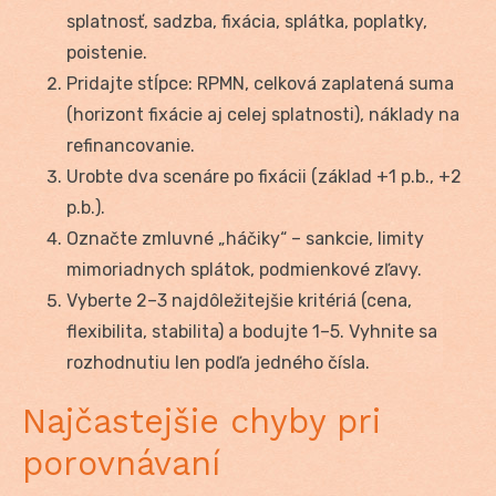
splatnosť, sadzba, fixácia, splátka, poplatky,
poistenie.
Pridajte stĺpce: RPMN, celková zaplatená suma
(horizont fixácie aj celej splatnosti), náklady na
refinancovanie.
Urobte dva scenáre po fixácii (základ +1 p.b., +2
p.b.).
Označte zmluvné „háčiky“ – sankcie, limity
mimoriadnych splátok, podmienkové zľavy.
Vyberte 2–3 najdôležitejšie kritériá (cena,
flexibilita, stabilita) a bodujte 1–5. Vyhnite sa
rozhodnutiu len podľa jedného čísla.
Najčastejšie chyby pri
porovnávaní