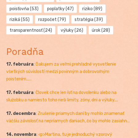
poisťovňa
(53)
poplatky
(47)
riziko
(89)
riziká
(55)
rozpočet
(79)
stratégia
(39)
transparentnosť
(24)
výluky
(26)
úrok
(28)
Poradňa
17. februára
:
Ďakujem za veľmi prehľadné vysvetlenie
všetkých súvislostí medzi povinným a dobrovoľným
poistením......
17. februára
:
Človek chce len ísť na dovolenku alebo na
služobku a namiesto toho rieši limity, zóny, dni a výluky....
17. decembra
:
Zrušenie priamych daní by mohlo znamenať
väčšiu závislosť na nepriamych daniach, čo by mohlo zasiahn...
14. novembra
:
<p>Martina, tu je jednoduchý vzorový