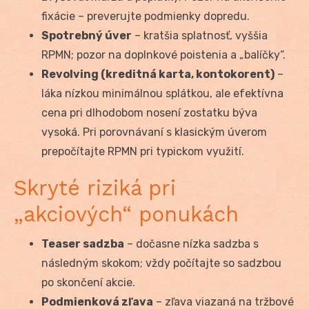
fixácie – preverujte podmienky dopredu.
Spotrebný úver
– kratšia splatnosť, vyššia
RPMN; pozor na doplnkové poistenia a „balíčky“.
Revolving (kreditná karta, kontokorent)
–
láka nízkou minimálnou splátkou, ale efektívna
cena pri dlhodobom nosení zostatku býva
vysoká. Pri porovnávaní s klasickým úverom
prepočítajte RPMN pri typickom využití.
Skryté riziká pri
„akciových“ ponukách
Teaser sadzba
– dočasne nízka sadzba s
následným skokom; vždy počítajte so sadzbou
po skončení akcie.
Podmienková zľava
– zľava viazaná na tržbové