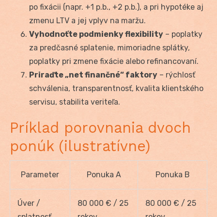
po fixácii (napr. +1 p.b., +2 p.b.), a pri hypotéke aj
zmenu LTV a jej vplyv na maržu.
Vyhodnoťte podmienky flexibility
– poplatky
za predčasné splatenie, mimoriadne splátky,
poplatky pri zmene fixácie alebo refinancovaní.
Priraďte „net finančné“ faktory
– rýchlosť
schválenia, transparentnosť, kvalita klientského
servisu, stabilita veriteľa.
Príklad porovnania dvoch
ponúk (ilustratívne)
Parameter
Ponuka A
Ponuka B
Úver /
80 000 € / 25
80 000 € / 25
splatnosť
rokov
rokov