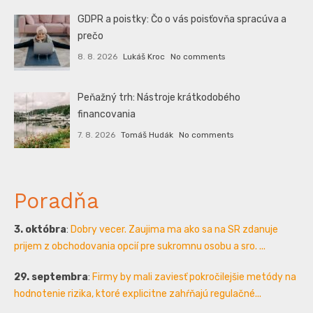
GDPR a poistky: Čo o vás poisťovňa spracúva a
prečo
8. 8. 2026
Lukáš Kroc
No comments
Peňažný trh: Nástroje krátkodobého
financovania
7. 8. 2026
Tomáš Hudák
No comments
Poradňa
3. októbra
:
Dobry vecer. Zaujima ma ako sa na SR zdanuje
prijem z obchodovania opcií pre sukromnu osobu a sro. ...
29. septembra
:
Firmy by mali zaviesť pokročilejšie metódy na
hodnotenie rizika, ktoré explicitne zahŕňajú regulačné...