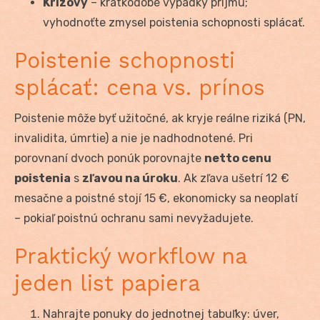
Krízový
– krátkodobé výpadky príjmu;
vyhodnoťte zmysel poistenia schopnosti splácať.
Poistenie schopnosti
splácať: cena vs. prínos
Poistenie môže byť užitočné, ak kryje reálne riziká (PN,
invalidita, úmrtie) a nie je nadhodnotené. Pri
porovnaní dvoch ponúk porovnajte
netto cenu
poistenia
s
zľavou na úroku
. Ak zľava ušetrí 12 €
mesačne a poistné stojí 15 €, ekonomicky sa neoplatí
– pokiaľ poistnú ochranu sami nevyžadujete.
Praktický workflow na
jeden list papiera
Nahrajte ponuky do jednotnej tabuľky: úver,