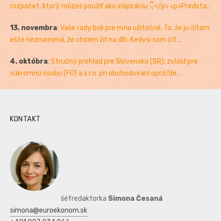
rozpočet, ktorý môžeš použiť ako inšpiráciu 👇</p> <p>Predsta...
13. novembra
:
Vaše rady boli pre mňa užitočné. To, že ju čítam
ešte neznamená, že chcem žiť na dlh. Kedysi som čít...
4. októbra
:
Stručný prehľad pre Slovensko (SR), zvlášť pre
súkromnú osobu (FO) a s.r.o. pri obchodovaní opcií/de...
KONTAKT
šéfredaktorka
Simona Česaná
simona@euroekonom.sk