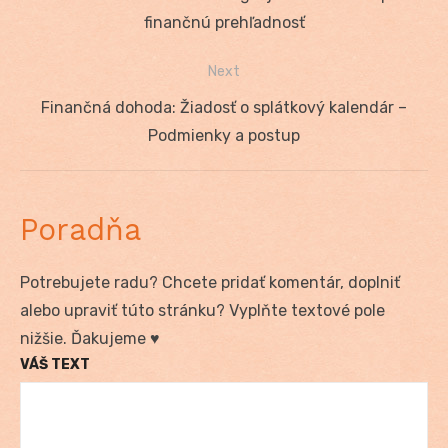
v
post:
finančnú prehľadnosť
článku
Next
Next
Finančná dohoda: Žiadosť o splátkový kalendár –
post:
Podmienky a postup
Poradňa
Potrebujete radu? Chcete pridať komentár, doplniť
alebo upraviť túto stránku? Vyplňte textové pole
nižšie. Ďakujeme ♥
VÁŠ TEXT