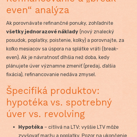
even“ analýza
Ak porovnávate refinančné ponuky, zohľadnite
všetky jednorazové náklady
(nový znalecký
posudok, poplatky, poistenie, kolky) a porovnajte, za
koľko mesiacov sa úspora na splátke vráti (break-
even). Ak je návratnosť dlhšia než doba, kedy
plánujete úver významne zmeniť (predaj, ďalšia
fixácia), refinancovanie nedáva zmysel.
Špecifiká produktov:
hypotéka vs. spotrebný
úver vs. revolving
Hypotéka
– citlivá na LTV; vyššie LTV môže
zvyšovať maržu a poplatky. Pozor na ukončenie