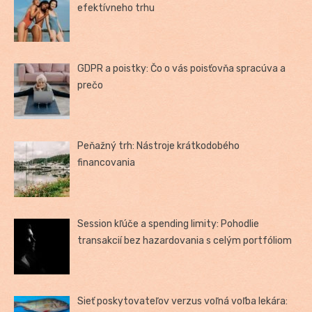
efektívneho trhu
GDPR a poistky: Čo o vás poisťovňa spracúva a
prečo
Peňažný trh: Nástroje krátkodobého
financovania
Session kľúče a spending limity: Pohodlie
transakcií bez hazardovania s celým portfóliom
Sieť poskytovateľov verzus voľná voľba lekára: