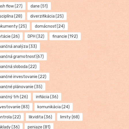
ash flow
(27)
dane
(51)
sciplína
(28)
diverzifikácia
(25)
okumenty
(25)
domácnosť
(24)
otácie
(26)
DPH
(32)
financie
(192)
inančná analýza
(33)
inančná gramotnosť
(67)
inančná sloboda
(22)
inančné investovanie
(22)
inančné plánovanie
(35)
inančný trh
(26)
inflácia
(36)
nvestovanie
(83)
komunikácia
(24)
ontrola
(22)
likvidita
(36)
limity
(68)
áklady
(36)
peniaze
(81)