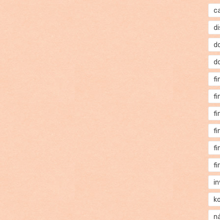
c
di
d
d
f
f
f
f
f
f
i
k
n