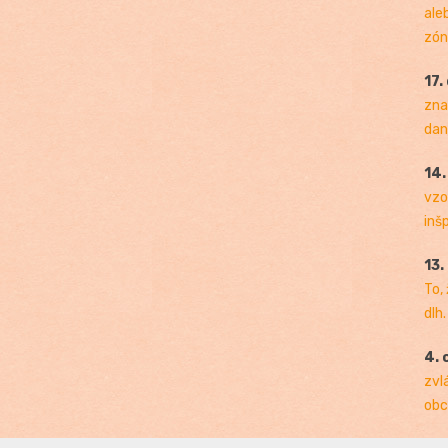
ale
zóny
17.
zna
dan
14
vzo
inš
13.
To,
dlh.
4. 
zvl
obc