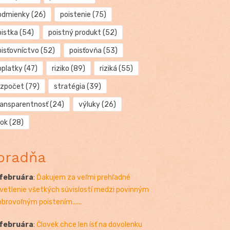
odmienky
(26)
poistenie
(75)
oistka
(54)
poistný produkt
(52)
oisťovníctvo
(52)
poisťovňa
(53)
oplatky
(47)
riziko
(89)
riziká
(55)
ozpočet
(79)
stratégia
(39)
ransparentnosť
(24)
výluky
(26)
rok
(28)
oradňa
 februára
:
Ďakujem za veľmi prehľadné
vetlenie všetkých súvislostí medzi povinným
obrovoľným poistením......
 februára
:
Človek chce len ísť na dovolenku