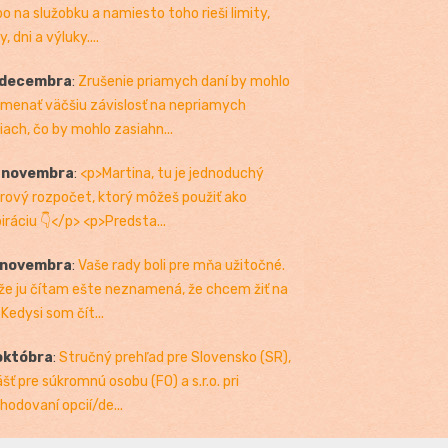
bo na služobku a namiesto toho rieši limity,
, dni a výluky....
 decembra
:
Zrušenie priamych daní by mohlo
menať väčšiu závislosť na nepriamych
iach, čo by mohlo zasiahn...
. novembra
:
<p>Martina, tu je jednoduchý
rový rozpočet, ktorý môžeš použiť ako
piráciu 👇</p> <p>Predsta...
 novembra
:
Vaše rady boli pre mňa užitočné.
 že ju čítam ešte neznamená, že chcem žiť na
 Kedysi som čít...
októbra
:
Stručný prehľad pre Slovensko (SR),
ášť pre súkromnú osobu (FO) a s.r.o. pri
hodovaní opcií/de...