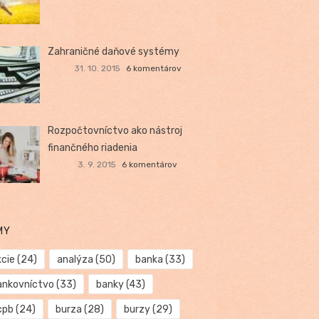
Zahraničné daňové systémy
31. 10. 2015
6 komentárov
Rozpočtovníctvo ako nástroj
finančného riadenia
3. 9. 2015
6 komentárov
MY
kcie
(24)
analýza
(50)
banka
(33)
ankovníctvo
(33)
banky
(43)
cpb
(24)
burza
(28)
burzy
(29)