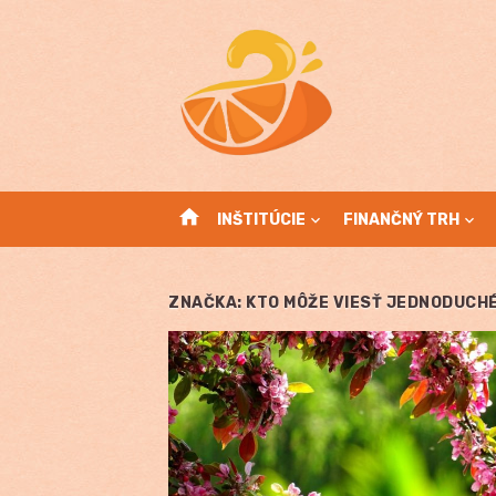
Skip
to
content
home
INŠTITÚCIE
FINANČNÝ TRH
ZNAČKA:
KTO MÔŽE VIESŤ JEDNODUCH