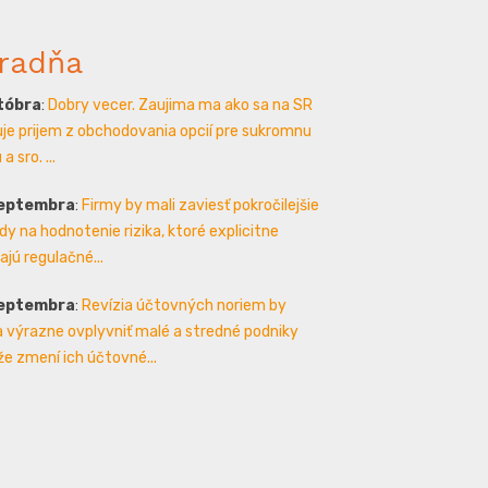
radňa
któbra
:
Dobry vecer. Zaujima ma ako sa na SR
je prijem z obchodovania opcií pre sukromnu
a sro. ...
septembra
:
Firmy by mali zaviesť pokročilejšie
y na hodnotenie rizika, ktoré explicitne
ajú regulačné...
septembra
:
Revízia účtovných noriem by
 výrazne ovplyvniť malé a stredné podniky
že zmení ich účtovné...