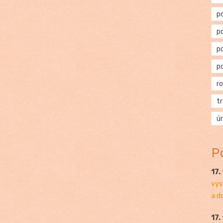
p
p
p
p
r
t
ú
P
17.
vys
a d
17.