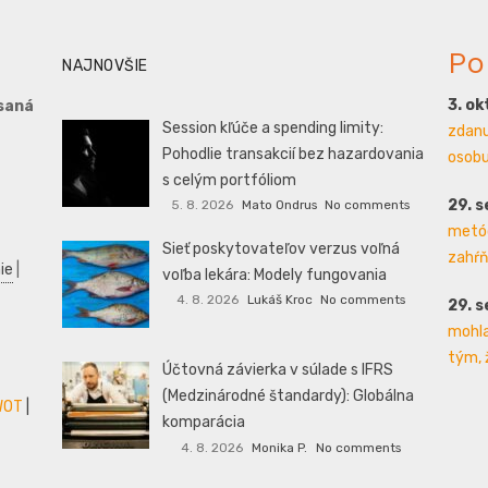
Po
NAJNOVŠIE
3. o
saná
Session kľúče a spending limity:
zdanu
Pohodlie transakcií bez hazardovania
osobu 
s celým portfóliom
29. 
5. 8. 2026
Mato Ondrus
No comments
metód
Sieť poskytovateľov verzus voľná
zahŕň
ie
|
voľba lekára: Modely fungovania
4. 8. 2026
Lukáš Kroc
No comments
29. 
mohla
tým, 
Účtovná závierka v súlade s IFRS
(Medzinárodné štandardy): Globálna
WOT
|
komparácia
4. 8. 2026
Monika P.
No comments