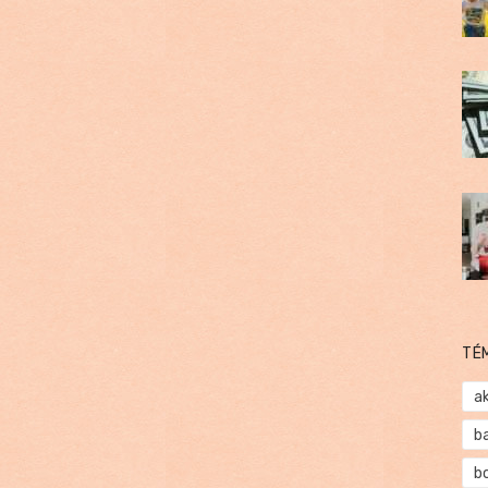
TÉ
a
b
b