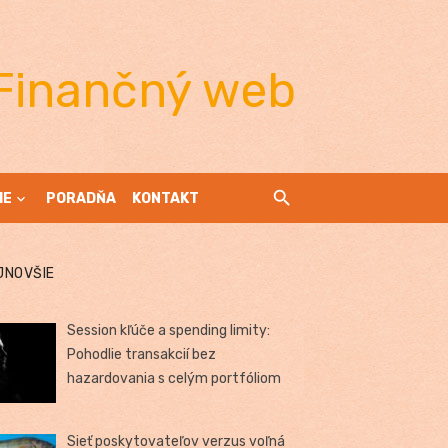
Finančný web
IE
PORADŇA
KONTAKT
JNOVŠIE
Session kľúče a spending limity:
Pohodlie transakcií bez
hazardovania s celým portfóliom
Sieť poskytovateľov verzus voľná