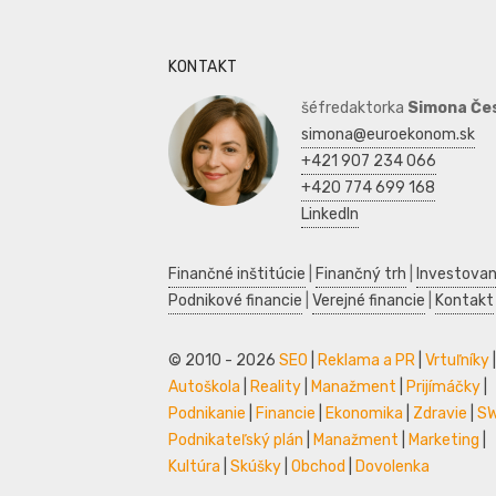
KONTAKT
šéfredaktorka
Simona Če
simona@euroekonom.sk
+421 907 234 066
+420 774 699 168
LinkedIn
Finančné inštitúcie
|
Finančný trh
|
Investovan
Podnikové financie
|
Verejné financie
|
Kontakt
© 2010 - 2026
SEO
|
Reklama a PR
|
Vrtuľníky
|
Autoškola
|
Reality
|
Manažment
|
Prijímáčky
|
Podnikanie
|
Financie
|
Ekonomika
|
Zdravie
|
S
Podnikateľský plán
|
Manažment
|
Marketing
|
Kultúra
|
Skúšky
|
Obchod
|
Dovolenka