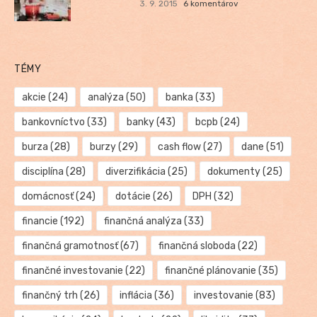
3. 9. 2015
6 komentárov
TÉMY
akcie
(24)
analýza
(50)
banka
(33)
bankovníctvo
(33)
banky
(43)
bcpb
(24)
burza
(28)
burzy
(29)
cash flow
(27)
dane
(51)
disciplína
(28)
diverzifikácia
(25)
dokumenty
(25)
domácnosť
(24)
dotácie
(26)
DPH
(32)
financie
(192)
finančná analýza
(33)
finančná gramotnosť
(67)
finančná sloboda
(22)
finančné investovanie
(22)
finančné plánovanie
(35)
finančný trh
(26)
inflácia
(36)
investovanie
(83)