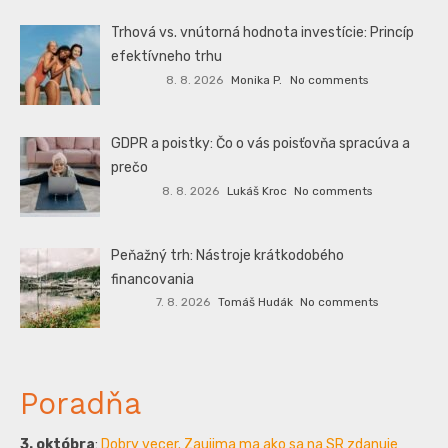
Trhová vs. vnútorná hodnota investície: Princíp
efektívneho trhu
8. 8. 2026
Monika P.
No comments
GDPR a poistky: Čo o vás poisťovňa spracúva a
prečo
8. 8. 2026
Lukáš Kroc
No comments
Peňažný trh: Nástroje krátkodobého
financovania
7. 8. 2026
Tomáš Hudák
No comments
Poradňa
3. októbra
:
Dobry vecer. Zaujima ma ako sa na SR zdanuje