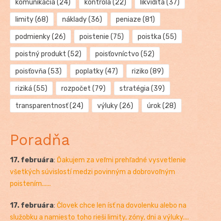
komunikácia
(24)
kontrola
(22)
likvidita
(37)
limity
(68)
náklady
(36)
peniaze
(81)
podmienky
(26)
poistenie
(75)
poistka
(55)
poistný produkt
(52)
poisťovníctvo
(52)
poisťovňa
(53)
poplatky
(47)
riziko
(89)
riziká
(55)
rozpočet
(79)
stratégia
(39)
transparentnosť
(24)
výluky
(26)
úrok
(28)
Poradňa
17. februára
:
Ďakujem za veľmi prehľadné vysvetlenie
všetkých súvislostí medzi povinným a dobrovoľným
poistením......
17. februára
:
Človek chce len ísť na dovolenku alebo na
služobku a namiesto toho rieši limity, zóny, dni a výluky....