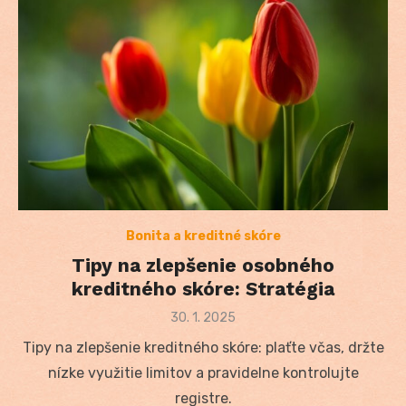
Bonita a kreditné skóre
Tipy na zlepšenie osobného
kreditného skóre: Stratégia
Posted
30. 1. 2025
on
Tipy na zlepšenie kreditného skóre: plaťte včas, držte
nízke využitie limitov a pravidelne kontrolujte
registre.