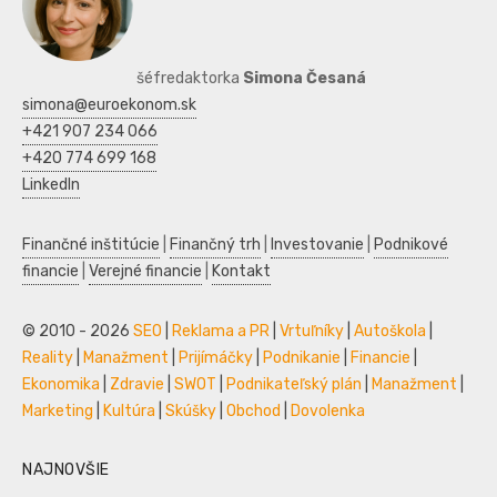
šéfredaktorka
Simona Česaná
simona@euroekonom.sk
+421 907 234 066
+420 774 699 168
LinkedIn
Finančné inštitúcie
|
Finančný trh
|
Investovanie
|
Podnikové
financie
|
Verejné financie
|
Kontakt
© 2010 - 2026
SEO
|
Reklama a PR
|
Vrtuľníky
|
Autoškola
|
Reality
|
Manažment
|
Prijímáčky
|
Podnikanie
|
Financie
|
Ekonomika
|
Zdravie
|
SWOT
|
Podnikateľský plán
|
Manažment
|
Marketing
|
Kultúra
|
Skúšky
|
Obchod
|
Dovolenka
NAJNOVŠIE