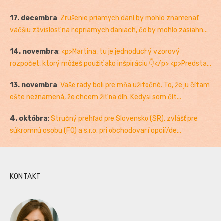
17. decembra
:
Zrušenie priamych daní by mohlo znamenať
väčšiu závislosť na nepriamych daniach, čo by mohlo zasiahn...
14. novembra
:
<p>Martina, tu je jednoduchý vzorový
rozpočet, ktorý môžeš použiť ako inšpiráciu 👇</p> <p>Predsta...
13. novembra
:
Vaše rady boli pre mňa užitočné. To, že ju čítam
ešte neznamená, že chcem žiť na dlh. Kedysi som čít...
4. októbra
:
Stručný prehľad pre Slovensko (SR), zvlášť pre
súkromnú osobu (FO) a s.r.o. pri obchodovaní opcií/de...
KONTAKT