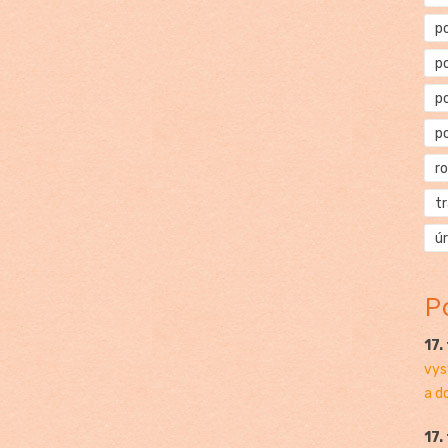
p
p
p
p
r
t
ú
P
17.
vys
a d
17.