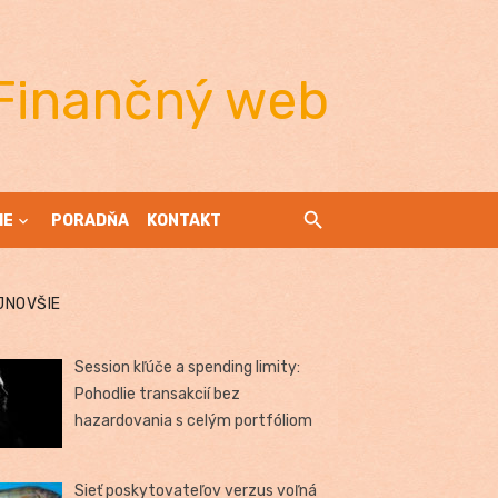
Finančný web
IE
PORADŇA
KONTAKT
JNOVŠIE
Session kľúče a spending limity:
Pohodlie transakcií bez
hazardovania s celým portfóliom
Sieť poskytovateľov verzus voľná