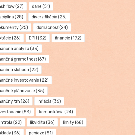
ash flow
(27)
dane
(51)
sciplína
(28)
diverzifikácia
(25)
okumenty
(25)
domácnosť
(24)
otácie
(26)
DPH
(32)
financie
(192)
inančná analýza
(33)
inančná gramotnosť
(67)
inančná sloboda
(22)
inančné investovanie
(22)
inančné plánovanie
(35)
inančný trh
(26)
inflácia
(36)
nvestovanie
(83)
komunikácia
(24)
ontrola
(22)
likvidita
(36)
limity
(68)
áklady
(36)
peniaze
(81)