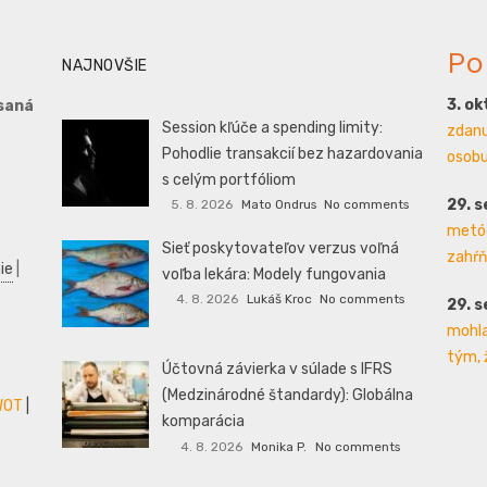
Po
NAJNOVŠIE
3. o
saná
Session kľúče a spending limity:
zdanu
Pohodlie transakcií bez hazardovania
osobu 
s celým portfóliom
29. 
5. 8. 2026
Mato Ondrus
No comments
metód
Sieť poskytovateľov verzus voľná
zahŕň
ie
|
voľba lekára: Modely fungovania
4. 8. 2026
Lukáš Kroc
No comments
29. 
mohla
tým, 
Účtovná závierka v súlade s IFRS
(Medzinárodné štandardy): Globálna
WOT
|
komparácia
4. 8. 2026
Monika P.
No comments