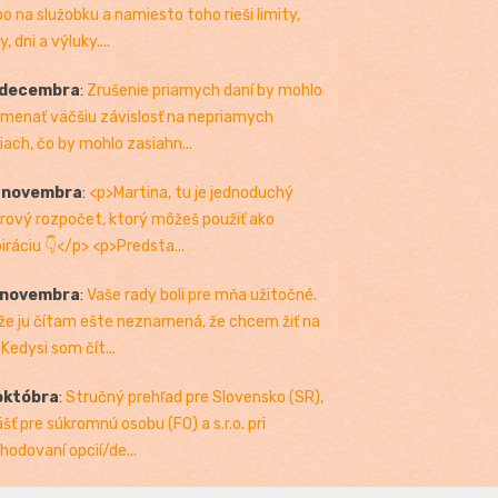
bo na služobku a namiesto toho rieši limity,
, dni a výluky....
 decembra
:
Zrušenie priamych daní by mohlo
menať väčšiu závislosť na nepriamych
iach, čo by mohlo zasiahn...
. novembra
:
<p>Martina, tu je jednoduchý
rový rozpočet, ktorý môžeš použiť ako
piráciu 👇</p> <p>Predsta...
 novembra
:
Vaše rady boli pre mňa užitočné.
 že ju čítam ešte neznamená, že chcem žiť na
 Kedysi som čít...
októbra
:
Stručný prehľad pre Slovensko (SR),
ášť pre súkromnú osobu (FO) a s.r.o. pri
hodovaní opcií/de...