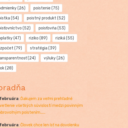
odmienky
(26)
poistenie
(75)
oistka
(54)
poistný produkt
(52)
oisťovníctvo
(52)
poisťovňa
(53)
oplatky
(47)
riziko
(89)
riziká
(55)
ozpočet
(79)
stratégia
(39)
ransparentnosť
(24)
výluky
(26)
rok
(28)
oradňa
 februára
:
Ďakujem za veľmi prehľadné
vetlenie všetkých súvislostí medzi povinným
obrovoľným poistením......
 februára
:
Človek chce len ísť na dovolenku