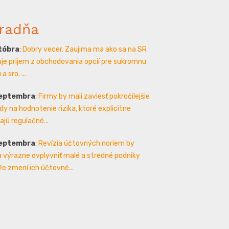
radňa
któbra
:
Dobry vecer. Zaujima ma ako sa na SR
je prijem z obchodovania opcií pre sukromnu
a sro. ...
septembra
:
Firmy by mali zaviesť pokročilejšie
y na hodnotenie rizika, ktoré explicitne
ajú regulačné...
septembra
:
Revízia účtovných noriem by
 výrazne ovplyvniť malé a stredné podniky
že zmení ich účtovné...