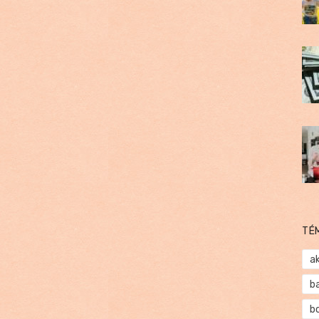
TÉ
a
b
b