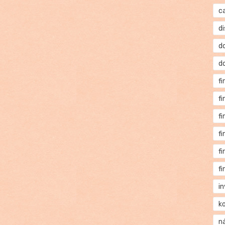
c
di
d
d
f
f
f
f
f
f
i
k
n