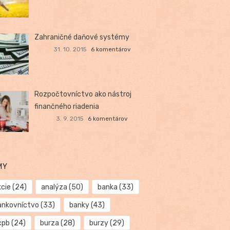
Zahraničné daňové systémy
31. 10. 2015
6 komentárov
Rozpočtovníctvo ako nástroj
finančného riadenia
3. 9. 2015
6 komentárov
MY
kcie
(24)
analýza
(50)
banka
(33)
ankovníctvo
(33)
banky
(43)
cpb
(24)
burza
(28)
burzy
(29)