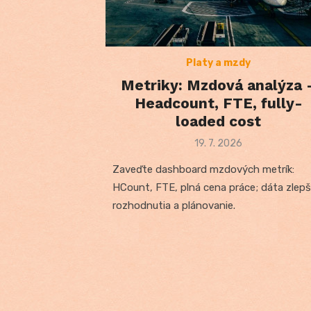
Platy a mzdy
Metriky: Mzdová analýza 
Headcount, FTE, fully-
loaded cost
Posted
19. 7. 2026
on
Zaveďte dashboard mzdových metrík:
HCount, FTE, plná cena práce; dáta zlepš
rozhodnutia a plánovanie.