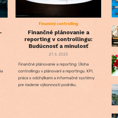
Finančný controlling
–
Finančné plánovanie a
reporting v controllingu:
Budúcnosť a minulosť
Posted
27. 6. 2025
on
Finančné plánovanie a reporting: Úloha
ia
controllingu v plánovaní a reportingu. KPI,
práca s odchýlkami a informačné systémy
pre riadenie výkonnosti podniku.