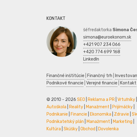
KONTAKT
šéfredaktorka
Simona Če
simona@euroekonom.sk
+421 907 234 066
+420 774 699 168
LinkedIn
Finančné inštitúcie
|
Finančný trh
|
Investovan
Podnikové financie
|
Verejné financie
|
Kontakt
© 2010 - 2026
SEO
|
Reklama a PR
|
Vrtuľníky
|
Autoškola
|
Reality
|
Manažment
|
Prijímáčky
|
Podnikanie
|
Financie
|
Ekonomika
|
Zdravie
|
S
Podnikateľský plán
|
Manažment
|
Marketing
|
Kultúra
|
Skúšky
|
Obchod
|
Dovolenka