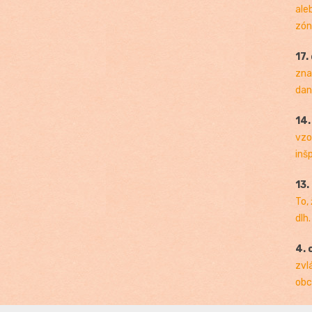
ale
zóny
17.
zna
dan
14
vzo
inš
13.
To,
dlh.
4. 
zvl
obc