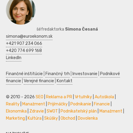
šéfredaktorka
Simona Česaná
simona@euroekonom.sk
+421 907 234 066
+420 774 699 168
LinkedIn
Finančné inštitúcie
|
Finančný trh
|
Investovanie
|
Podnikové
financie
|
Verejné financie
|
Kontakt
© 2010 - 2026
SEO
|
Reklama a PR
|
Vrtuľníky
|
Autoškola
|
Reality
|
Manažment
|
Prijímáčky
|
Podnikanie
|
Financie
|
Ekonomika
|
Zdravie
|
SWOT
|
Podnikateľský plán
|
Manažment
|
Marketing
|
Kultúra
|
Skúšky
|
Obchod
|
Dovolenka