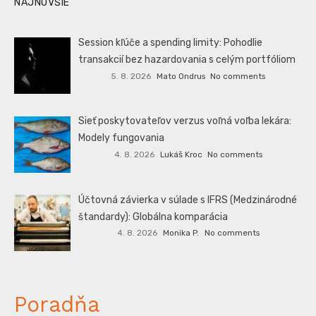
NAJNOVŠIE
Session kľúče a spending limity: Pohodlie
transakcií bez hazardovania s celým portfóliom
5. 8. 2026
Mato Ondrus
No comments
Sieť poskytovateľov verzus voľná voľba lekára:
Modely fungovania
4. 8. 2026
Lukáš Kroc
No comments
Účtovná závierka v súlade s IFRS (Medzinárodné
štandardy): Globálna komparácia
4. 8. 2026
Monika P.
No comments
Poradňa