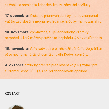
služobku a namiesto toho rieši limity, zóny, dni a výluky....
17. decembra
:
Zrušenie priamych daní by mohlo znamenať
väčšiu závislosť na nepriamych daniach, čo by mohlo zasiahn...
14. novembra
:
<p>Martina, tu je jednoduchý vzorový
rozpočet, ktorý môžeš použiť ako inšpiráciu 👇</p> <p>Predsta...
13. novembra
:
Vaše rady boli pre mňa užitočné. To, že ju čítam
ešte neznamená, že chcem žiť na dlh. Kedysi som čít...
4. októbra
:
Stručný prehľad pre Slovensko (SR), zvlášť pre
súkromnú osobu (FO) a s.r.o. pri obchodovaní opcií/de...
KONTAKT