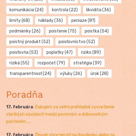
komunikácia
(24)
kontrola
(22)
likvidita
(36)
limity
(68)
náklady
(36)
peniaze
(81)
podmienky
(26)
poistenie
(75)
poistka
(54)
poistný produkt
(52)
poisťovníctvo
(52)
poisťovňa
(53)
poplatky
(47)
riziko
(89)
riziká
(55)
rozpočet
(79)
stratégia
(39)
transparentnosť
(24)
výluky
(26)
úrok
(28)
Poradňa
17. februára
:
Ďakujem za veľmi prehľadné vysvetlenie
všetkých súvislostí medzi povinným a dobrovoľným
poistením......
17. februára
:
Človek chce len ísť na dovolenku alebo na