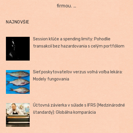
firmou. …
NAJNOVŠIE
Session kľúče a spending limity: Pohodlie
transakcií bez hazardovania s celým portfóliom
Sieť poskytovateľov verzus voľná voľba lekára:
Modely fungovania
Účtovná závierka v súlade s IFRS (Medzinárodné
štandardy): Globálna komparácia