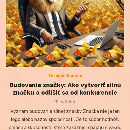
Verejné financie
Budovanie značky: Ako vytvoriť silnú
značku a odlíšiť sa od konkurencie
Posted
11. 3. 2025
on
Význam budovania silnej značky Značka nie je len
logo alebo názov spoločnosti. Je to súbor hodnôt,
emócií a skúseností, ktoré zákazníci spájajú s vašou