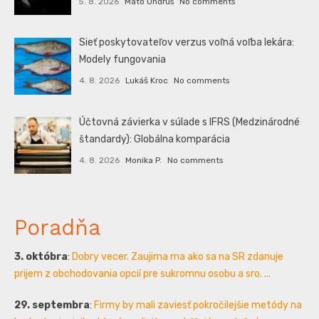
5. 8. 2026
Mato Ondrus
No comments
Sieť poskytovateľov verzus voľná voľba lekára:
Modely fungovania
4. 8. 2026
Lukáš Kroc
No comments
Účtovná závierka v súlade s IFRS (Medzinárodné
štandardy): Globálna komparácia
4. 8. 2026
Monika P.
No comments
Poradňa
3. októbra
:
Dobry vecer. Zaujima ma ako sa na SR zdanuje
prijem z obchodovania opcií pre sukromnu osobu a sro. ...
29. septembra
:
Firmy by mali zaviesť pokročilejšie metódy na