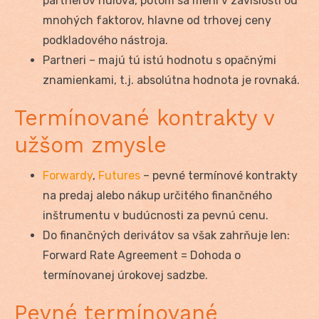
partnerov nulová, potom sa mení v závislosti od
mnohých faktorov, hlavne od trhovej ceny
podkladového nástroja.
Partneri – majú tú istú hodnotu s opačnými
znamienkami, t.j. absolútna hodnota je rovnaká.
Termínované kontrakty v
užšom zmysle
Forwardy
,
Futures
– pevné termínové kontrakty
na predaj alebo nákup určitého finančného
inštrumentu v budúcnosti za pevnú cenu.
Do finančných derivátov sa však zahrňuje len:
Forward Rate Agreement = Dohoda o
termínovanej úrokovej sadzbe.
Pevné termínované