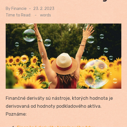
By
Financie
Posted
23. 2. 2023
on
Time to Read:
-
words
Finančné deriváty sú nástroje, ktorých hodnota je
derivovaná od hodnoty podkladového aktíva.
Poznáme: