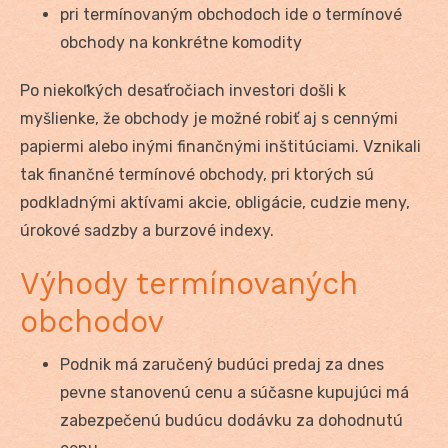
pri termínovaným obchodoch ide o termínové
obchody na konkrétne komodity
Po niekoľkých desaťročiach investori došli k
myšlienke, že obchody je možné robiť aj s cennými
papiermi alebo inými finančnými inštitúciami. Vznikali
tak finančné termínové obchody, pri ktorých sú
podkladnými aktívami akcie, obligácie, cudzie meny,
úrokové sadzby a burzové indexy.
Výhody termínovaných
obchodov
Podnik má zaručený budúci predaj za dnes
pevne stanovenú cenu a súčasne kupujúci má
zabezpečenú budúcu dodávku za dohodnutú