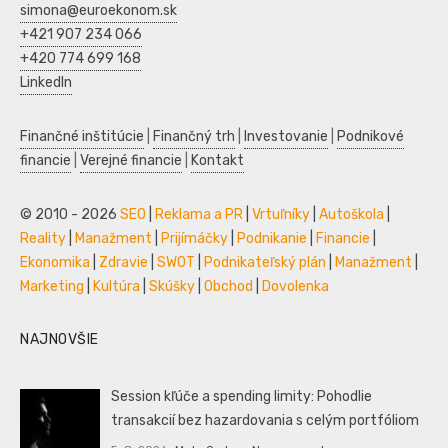
simona@euroekonom.sk
+421 907 234 066
+420 774 699 168
LinkedIn
Finančné inštitúcie
|
Finančný trh
|
Investovanie
|
Podnikové
financie
|
Verejné financie
|
Kontakt
© 2010 - 2026
SEO
|
Reklama a PR
|
Vrtuľníky
|
Autoškola
|
Reality
|
Manažment
|
Prijímáčky
|
Podnikanie
|
Financie
|
Ekonomika
|
Zdravie
|
SWOT
|
Podnikateľský plán
|
Manažment
|
Marketing
|
Kultúra
|
Skúšky
|
Obchod
|
Dovolenka
NAJNOVŠIE
Session kľúče a spending limity: Pohodlie
transakcií bez hazardovania s celým portfóliom