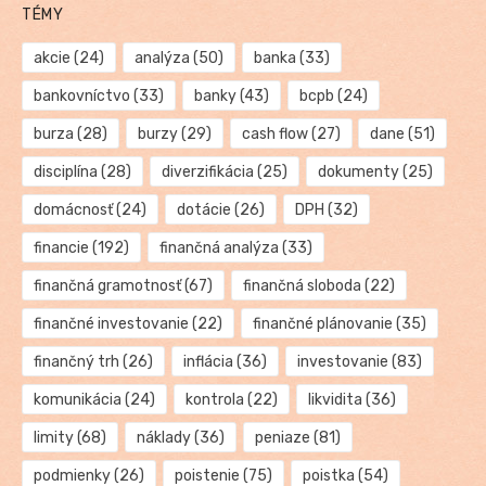
TÉMY
akcie
(24)
analýza
(50)
banka
(33)
bankovníctvo
(33)
banky
(43)
bcpb
(24)
burza
(28)
burzy
(29)
cash flow
(27)
dane
(51)
disciplína
(28)
diverzifikácia
(25)
dokumenty
(25)
domácnosť
(24)
dotácie
(26)
DPH
(32)
financie
(192)
finančná analýza
(33)
finančná gramotnosť
(67)
finančná sloboda
(22)
finančné investovanie
(22)
finančné plánovanie
(35)
finančný trh
(26)
inflácia
(36)
investovanie
(83)
komunikácia
(24)
kontrola
(22)
likvidita
(36)
limity
(68)
náklady
(36)
peniaze
(81)
podmienky
(26)
poistenie
(75)
poistka
(54)