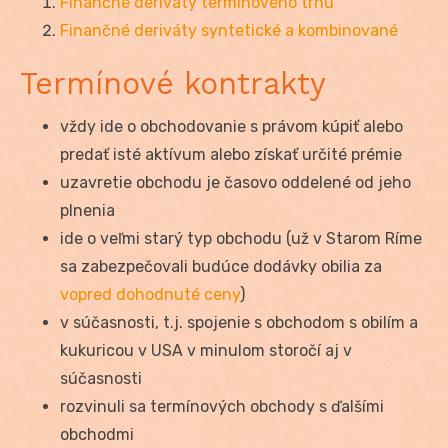
Finančné deriváty termínového trhu
Finančné deriváty syntetické a kombinované
Termínové kontrakty
vždy ide o obchodovanie s právom kúpiť alebo
predať isté aktívum alebo získať určité prémie
uzavretie obchodu je časovo oddelené od jeho
plnenia
ide o veľmi starý typ obchodu (už v Starom Ríme
sa zabezpečovali budúce dodávky obilia za
vopred dohodnuté ceny
)
v súčasnosti, t.j. spojenie s obchodom s obilím a
kukuricou v USA v minulom storočí aj v
súčasnosti
rozvinuli sa termínových obchody s ďalšími
obchodmi