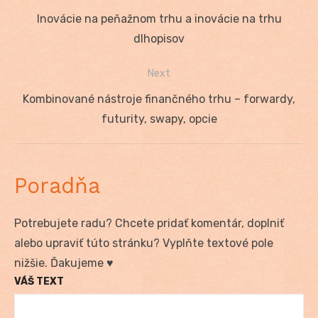
Navigácia
Previous
Inovácie na peňažnom trhu a inovácie na trhu
v
post:
dlhopisov
článku
Next
Next
Kombinované nástroje finančného trhu – forwardy,
post:
futurity, swapy, opcie
Poradňa
Potrebujete radu? Chcete pridať komentár, doplniť
alebo upraviť túto stránku? Vyplňte textové pole
nižšie. Ďakujeme ♥
VÁŠ TEXT