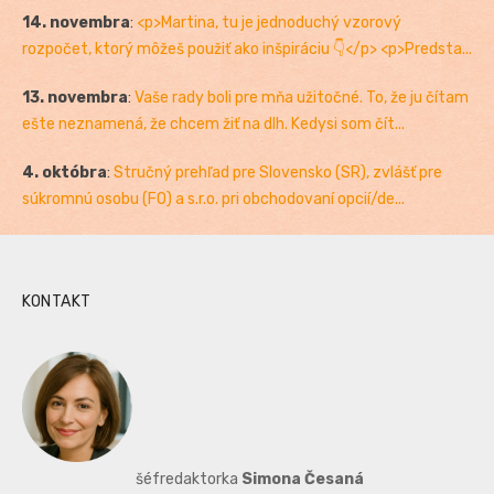
14. novembra
:
<p>Martina, tu je jednoduchý vzorový
rozpočet, ktorý môžeš použiť ako inšpiráciu 👇</p> <p>Predsta...
13. novembra
:
Vaše rady boli pre mňa užitočné. To, že ju čítam
ešte neznamená, že chcem žiť na dlh. Kedysi som čít...
4. októbra
:
Stručný prehľad pre Slovensko (SR), zvlášť pre
súkromnú osobu (FO) a s.r.o. pri obchodovaní opcií/de...
KONTAKT
šéfredaktorka
Simona Česaná