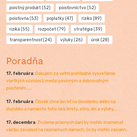
poistný produkt
(52)
poisťovníctvo
(52)
poisťovňa
(53)
poplatky
(47)
riziko
(89)
riziká
(55)
rozpočet
(79)
stratégia
(39)
transparentnosť
(24)
výluky
(26)
úrok
(28)
Poradňa
17. februára
:
Ďakujem za veľmi prehľadné vysvetlenie
všetkých súvislostí medzi povinným a dobrovoľným
poistením......
17. februára
:
Človek chce len ísť na dovolenku alebo na
služobku a namiesto toho rieši limity, zóny, dni a výluky....
17. decembra
:
Zrušenie priamych daní by mohlo znamenať
väčšiu závislosť na nepriamych daniach, čo by mohlo zasiahn...