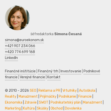
šéfredaktorka
Simona Česaná
simona@euroekonom.sk
+421 907 234 066
+420 774 699 168
LinkedIn
Finančné inštitúcie
|
Finančný trh
|
Investovanie
|
Podnikové
financie
|
Verejné financie
|
Kontakt
© 2010 - 2026
SEO
|
Reklama a PR
|
Vrtuľníky
|
Autoškola
|
Reality
|
Manažment
|
Prijímáčky
|
Podnikanie
|
Financie
|
Ekonomika
|
Zdravie
|
SWOT
|
Podnikateľský plán
|
Manažment
|
Marketing
|
Kultúra
|
Skúšky
|
Obchod
|
Dovolenka