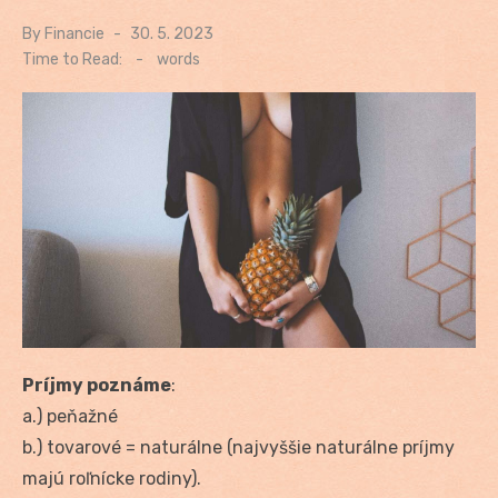
By
Financie
Posted
30. 5. 2023
on
Time to Read:
-
words
Príjmy poznáme
:
a.) peňažné
b.) tovarové = naturálne (najvyššie naturálne príjmy
majú roľnícke rodiny).