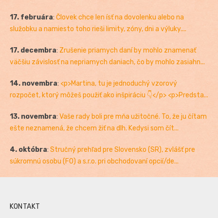
17. februára
:
Človek chce len ísť na dovolenku alebo na
služobku a namiesto toho rieši limity, zóny, dni a výluky....
17. decembra
:
Zrušenie priamych daní by mohlo znamenať
väčšiu závislosť na nepriamych daniach, čo by mohlo zasiahn...
14. novembra
:
<p>Martina, tu je jednoduchý vzorový
rozpočet, ktorý môžeš použiť ako inšpiráciu 👇</p> <p>Predsta...
13. novembra
:
Vaše rady boli pre mňa užitočné. To, že ju čítam
ešte neznamená, že chcem žiť na dlh. Kedysi som čít...
4. októbra
:
Stručný prehľad pre Slovensko (SR), zvlášť pre
súkromnú osobu (FO) a s.r.o. pri obchodovaní opcií/de...
KONTAKT