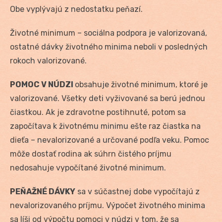
Obe vyplývajú z nedostatku peňazí.
Životné minimum – sociálna podpora je valorizovaná,
ostatné dávky životného minima neboli v posledných
rokoch valorizované.
POMOC V NÚDZI
obsahuje životné minimum, ktoré je
valorizované. Všetky deti vyživované sa berú jednou
čiastkou. Ak je zdravotne postihnuté, potom sa
započítava k životnému minimu ešte raz čiastka na
dieťa – nevalorizované a určované podľa veku. Pomoc
môže dostať rodina ak súhrn čistého príjmu
nedosahuje vypočítané životné minimum.
PEŇAŽNÉ DÁVKY
sa v súčastnej dobe vypočítajú z
nevalorizovaného príjmu. Výpočet životného minima
sa líši od výpočtu pomoci v núdzi v tom, že sa