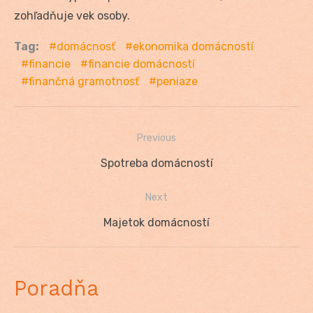
zohľadňuje vek osoby.
Tag:
domácnosť
ekonomika domácností
financie
financie domácností
finančná gramotnosť
peniaze
Previous
Navigácia
Previous
Spotreba domácností
v
post:
Next
článku
Next
Majetok domácností
post:
Poradňa