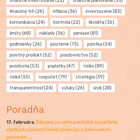
finančné investovanie
(22)
finančné plánovanie
(35)
finančný trh
(26)
inflácia
(36)
investovanie
(83)
komunikácia
(24)
kontrola
(22)
likvidita
(36)
limity
(68)
náklady
(36)
peniaze
(81)
podmienky
(26)
poistenie
(75)
poistka
(54)
poistný produkt
(52)
poisťovníctvo
(52)
poisťovňa
(53)
poplatky
(47)
riziko
(89)
riziká
(55)
rozpočet
(79)
stratégia
(39)
transparentnosť
(24)
výluky
(26)
úrok
(28)
Poradňa
17. februára
:
Ďakujem za veľmi prehľadné vysvetlenie
všetkých súvislostí medzi povinným a dobrovoľným
poistením......