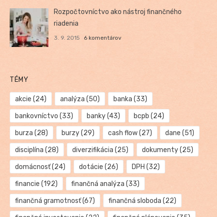
Rozpočtovníctvo ako nástroj finančného
riadenia
3. 9. 2015
6 komentárov
TÉMY
akcie
(24)
analýza
(50)
banka
(33)
bankovníctvo
(33)
banky
(43)
bcpb
(24)
burza
(28)
burzy
(29)
cash flow
(27)
dane
(51)
disciplína
(28)
diverzifikácia
(25)
dokumenty
(25)
domácnosť
(24)
dotácie
(26)
DPH
(32)
financie
(192)
finančná analýza
(33)
finančná gramotnosť
(67)
finančná sloboda
(22)