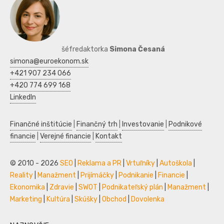
šéfredaktorka
Simona Česaná
simona@euroekonom.sk
+421 907 234 066
+420 774 699 168
LinkedIn
Finančné inštitúcie
|
Finančný trh
|
Investovanie
|
Podnikové
financie
|
Verejné financie
|
Kontakt
© 2010 - 2026
SEO
|
Reklama a PR
|
Vrtuľníky
|
Autoškola
|
Reality
|
Manažment
|
Prijímáčky
|
Podnikanie
|
Financie
|
Ekonomika
|
Zdravie
|
SWOT
|
Podnikateľský plán
|
Manažment
|
Marketing
|
Kultúra
|
Skúšky
|
Obchod
|
Dovolenka