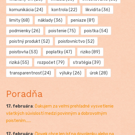
komunikácia
(24)
kontrola
(22)
likvidita
(36)
limity
(68)
náklady
(36)
peniaze
(81)
podmienky
(26)
poistenie
(75)
poistka
(54)
poistný produkt
(52)
poisťovníctvo
(52)
poisťovňa
(53)
poplatky
(47)
riziko
(89)
riziká
(55)
rozpočet
(79)
stratégia
(39)
transparentnosť
(24)
výluky
(26)
úrok
(28)
Poradňa
17. februára
:
Ďakujem za veľmi prehľadné vysvetlenie
všetkých súvislostí medzi povinným a dobrovoľným
poistením......
17. februára
:
Človek chce len ísť na dovolenku alebo na