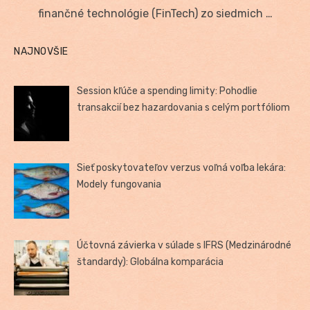
finančné technológie (FinTech) zo siedmich …
NAJNOVŠIE
Session kľúče a spending limity: Pohodlie
transakcií bez hazardovania s celým portfóliom
Sieť poskytovateľov verzus voľná voľba lekára:
Modely fungovania
Účtovná závierka v súlade s IFRS (Medzinárodné
štandardy): Globálna komparácia