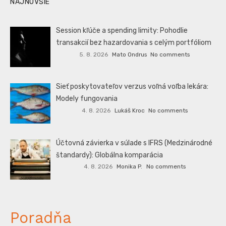
NAJNOVŠIE
Session kľúče a spending limity: Pohodlie
transakcií bez hazardovania s celým portfóliom
5. 8. 2026
Mato Ondrus
No comments
Sieť poskytovateľov verzus voľná voľba lekára:
Modely fungovania
4. 8. 2026
Lukáš Kroc
No comments
Účtovná závierka v súlade s IFRS (Medzinárodné
štandardy): Globálna komparácia
4. 8. 2026
Monika P.
No comments
Poradňa