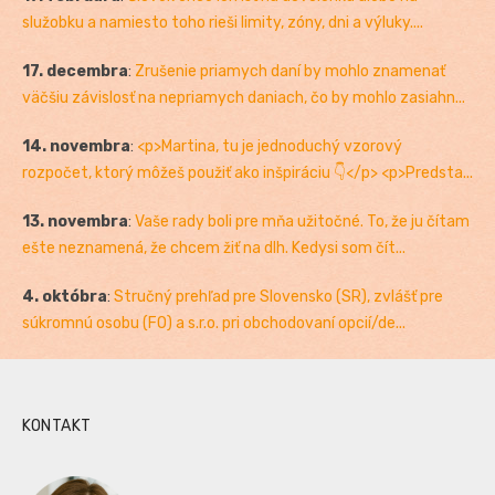
služobku a namiesto toho rieši limity, zóny, dni a výluky....
17. decembra
:
Zrušenie priamych daní by mohlo znamenať
väčšiu závislosť na nepriamych daniach, čo by mohlo zasiahn...
14. novembra
:
<p>Martina, tu je jednoduchý vzorový
rozpočet, ktorý môžeš použiť ako inšpiráciu 👇</p> <p>Predsta...
13. novembra
:
Vaše rady boli pre mňa užitočné. To, že ju čítam
ešte neznamená, že chcem žiť na dlh. Kedysi som čít...
4. októbra
:
Stručný prehľad pre Slovensko (SR), zvlášť pre
súkromnú osobu (FO) a s.r.o. pri obchodovaní opcií/de...
KONTAKT