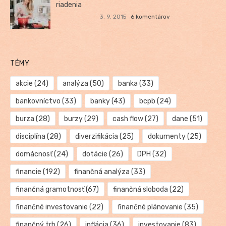
riadenia
3. 9. 2015
6 komentárov
TÉMY
akcie
(24)
analýza
(50)
banka
(33)
bankovníctvo
(33)
banky
(43)
bcpb
(24)
burza
(28)
burzy
(29)
cash flow
(27)
dane
(51)
disciplína
(28)
diverzifikácia
(25)
dokumenty
(25)
domácnosť
(24)
dotácie
(26)
DPH
(32)
financie
(192)
finančná analýza
(33)
finančná gramotnosť
(67)
finančná sloboda
(22)
finančné investovanie
(22)
finančné plánovanie
(35)
finančný trh
(26)
inflácia
(36)
investovanie
(83)