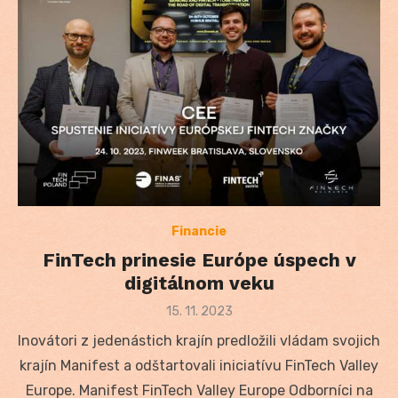
Financie
FinTech prinesie Európe úspech v
digitálnom veku
Posted
15. 11. 2023
on
Inovátori z jedenástich krajín predložili vládam svojich
krajín Manifest a odštartovali iniciatívu FinTech Valley
Europe. Manifest FinTech Valley Europe Odborníci na