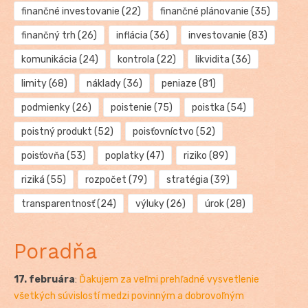
finančné investovanie
(22)
finančné plánovanie
(35)
finančný trh
(26)
inflácia
(36)
investovanie
(83)
komunikácia
(24)
kontrola
(22)
likvidita
(36)
limity
(68)
náklady
(36)
peniaze
(81)
podmienky
(26)
poistenie
(75)
poistka
(54)
poistný produkt
(52)
poisťovníctvo
(52)
poisťovňa
(53)
poplatky
(47)
riziko
(89)
riziká
(55)
rozpočet
(79)
stratégia
(39)
transparentnosť
(24)
výluky
(26)
úrok
(28)
Poradňa
17. februára
:
Ďakujem za veľmi prehľadné vysvetlenie
všetkých súvislostí medzi povinným a dobrovoľným