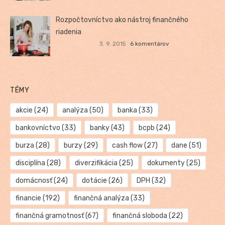
Rozpočtovníctvo ako nástroj finančného
riadenia
3. 9. 2015
6 komentárov
TÉMY
akcie
(24)
analýza
(50)
banka
(33)
bankovníctvo
(33)
banky
(43)
bcpb
(24)
burza
(28)
burzy
(29)
cash flow
(27)
dane
(51)
disciplína
(28)
diverzifikácia
(25)
dokumenty
(25)
domácnosť
(24)
dotácie
(26)
DPH
(32)
financie
(192)
finančná analýza
(33)
finančná gramotnosť
(67)
finančná sloboda
(22)