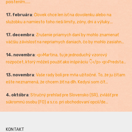
poistením......
17. februára
:
Človek chce len ísť na dovolenku alebo na
služobku a namiesto toho rieši limity, zóny, dni a výluky....
17. decembra
:
Zrušenie priamych daní by mohlo znamenať
väčšiu závislosť na nepriamych daniach, čo by mohlo zasiahn...
14. novembra
:
<p>Martina, tu je jednoduchý vzorový
rozpočet, ktorý môžeš použiť ako inšpiráciu 👇</p> <p>Predsta...
13. novembra
:
Vaše rady boli pre mňa užitočné. To, že ju čítam
ešte neznamená, že chcem žiť na dlh. Kedysi som čít...
4. októbra
:
Stručný prehľad pre Slovensko (SR), zvlášť pre
súkromnú osobu (FO) a s.r.o. pri obchodovaní opcií/de...
KONTAKT