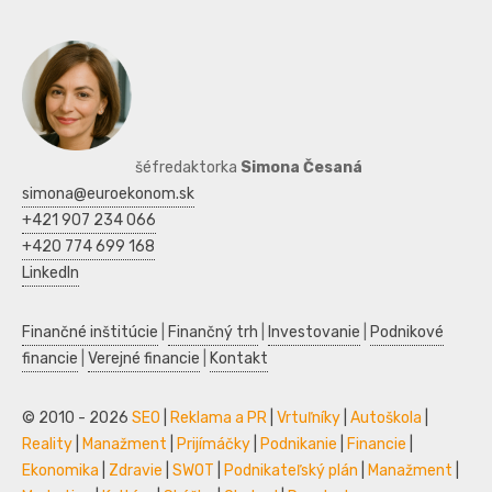
šéfredaktorka
Simona Česaná
simona@euroekonom.sk
+421 907 234 066
+420 774 699 168
LinkedIn
Finančné inštitúcie
|
Finančný trh
|
Investovanie
|
Podnikové
financie
|
Verejné financie
|
Kontakt
© 2010 - 2026
SEO
|
Reklama a PR
|
Vrtuľníky
|
Autoškola
|
Reality
|
Manažment
|
Prijímáčky
|
Podnikanie
|
Financie
|
Ekonomika
|
Zdravie
|
SWOT
|
Podnikateľský plán
|
Manažment
|