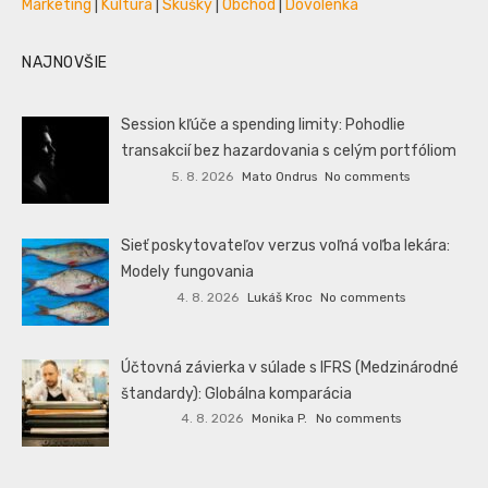
Marketing
|
Kultúra
|
Skúšky
|
Obchod
|
Dovolenka
NAJNOVŠIE
Session kľúče a spending limity: Pohodlie
transakcií bez hazardovania s celým portfóliom
5. 8. 2026
Mato Ondrus
No comments
Sieť poskytovateľov verzus voľná voľba lekára:
Modely fungovania
4. 8. 2026
Lukáš Kroc
No comments
Účtovná závierka v súlade s IFRS (Medzinárodné
štandardy): Globálna komparácia
4. 8. 2026
Monika P.
No comments