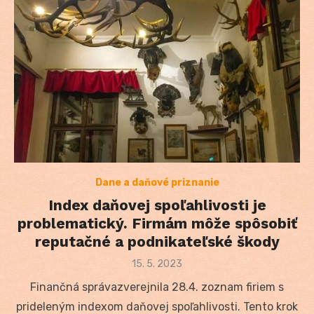
Dane a daňové priznanie
Index daňovej spoľahlivosti je
problematický. Firmám môže spôsobiť
reputačné a podnikateľské škody
Posted
15. 5. 2023
on
Finančná správazverejnila 28.4. zoznam firiem s
prideleným indexom daňovej spoľahlivosti. Tento krok