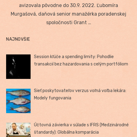
avizovala pôvodne do 30.9. 2022. Ľubomíra
Murgašová, daňová senior manažérka poradenskej
spoločnosti Grant …
NAJNOVŠIE
Session kľúče a spending limity: Pohodlie
transakcií bez hazardovania s celým portfóliom
Sieť poskytovateľov verzus voľná voľba lekára:
Modely fungovania
Účtovná závierka v súlade s IFRS (Medzinárodné
štandardy): Globálna komparácia