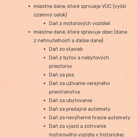
miestne dane, ktoré sprvueje VÚC (vyšší
územný celok)
Daň z motorových vozidiel
miestne dane, ktoré spravuje obec (dane
z nehnuteľností a ďalšie dane)
Daň zo stavieb
Daň z bytov a nebytových
priestorov
Daň za psa
Daň za užívanie verejného
priestranstva
Daň za ubytovanie
Daň za predajné automaty
Daň za nevýherné hracie automaty
Daň za vjazd a zotrvanie
motorového vozidla v historickej