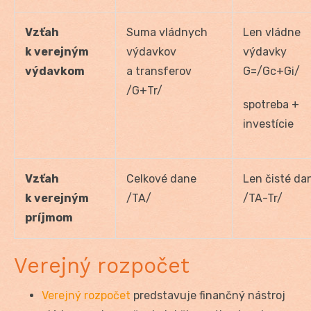
Vzťah
Suma vládnych
Len vládne
k verejným
výdavkov
výdavky
výdavkom
a transferov
G=/Gc+Gi/
/G+Tr/
spotreba +
investície
Vzťah
Celkové dane
Len čisté da
k verejným
/TA/
/TA-Tr/
príjmom
Verejný rozpočet
Verejný rozpočet
predstavuje finančný nástroj