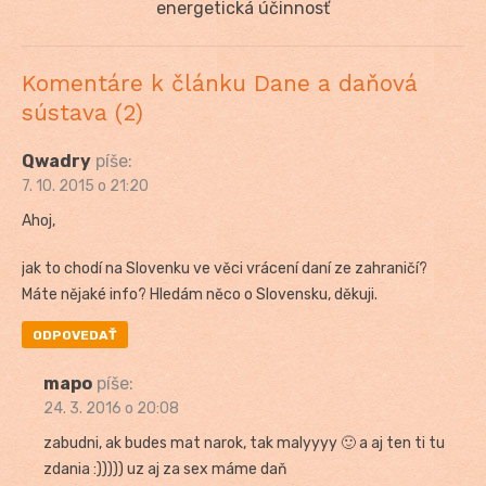
post:
energetická účinnosť
Komentáre k článku Dane a daňová
sústava (2)
Qwadry
píše:
7. 10. 2015 o 21:20
Ahoj,
jak to chodí na Slovenku ve věci vrácení daní ze zahraničí?
Máte nějaké info? Hledám něco o Slovensku, děkuji.
ODPOVEDAŤ
mapo
píše:
24. 3. 2016 o 20:08
zabudni, ak budes mat narok, tak malyyyy 🙂 a aj ten ti tu
zdania :))))) uz aj za sex máme daň