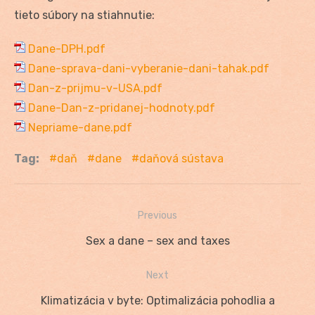
tieto súbory na stiahnutie:
Dane-DPH.pdf
Dane-sprava-dani-vyberanie-dani-tahak.pdf
Dan-z-prijmu-v-USA.pdf
Dane-Dan-z-pridanej-hodnoty.pdf
Nepriame-dane.pdf
Tag:
daň
dane
daňová sústava
Previous
Navigácia
Previous
Sex a dane – sex and taxes
v
post:
Next
článku
Next
Klimatizácia v byte: Optimalizácia pohodlia a