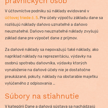
právnických osôb
V účtovníctve podniku sú náklady evidované v
účtovej triede č. 5
. Pre účely výpočtu základu dane sa
rozlišujú náklady daňovo uznateľné a daňovo
neuznateľné. Daňovo neuznateľné náklady zvyšujú
základ dane pre výpočet dane z príjmov.
Za daňové náklady sa nepovažujú také náklady, ako
napríklad náklady na reprezentáciu, výdavky na
osobnú spotrebu daňovníka, výdavky ktorých
vynaloženie na daňové účely nie je dostatočne
preukázané, pokuty, náklady na obstarabie majetku
vylúčeného z odpisovania …
Súbory na stiahnutie
V kategórii Dane a daňová sústava sa nachádzajú