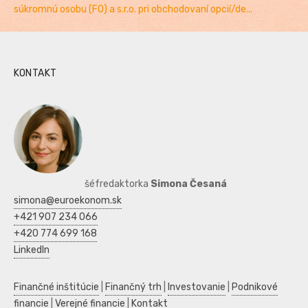
súkromnú osobu (FO) a s.r.o. pri obchodovaní opcií/de...
KONTAKT
šéfredaktorka
Simona Česaná
simona@euroekonom.sk
+421 907 234 066
+420 774 699 168
LinkedIn
Finančné inštitúcie
|
Finančný trh
|
Investovanie
|
Podnikové
financie
|
Verejné financie
|
Kontakt