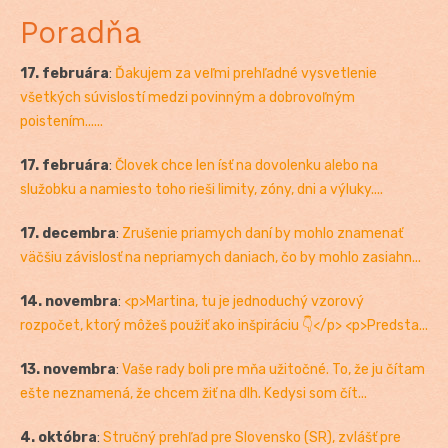
Poradňa
17. februára
:
Ďakujem za veľmi prehľadné vysvetlenie
všetkých súvislostí medzi povinným a dobrovoľným
poistením......
17. februára
:
Človek chce len ísť na dovolenku alebo na
služobku a namiesto toho rieši limity, zóny, dni a výluky....
17. decembra
:
Zrušenie priamych daní by mohlo znamenať
väčšiu závislosť na nepriamych daniach, čo by mohlo zasiahn...
14. novembra
:
<p>Martina, tu je jednoduchý vzorový
rozpočet, ktorý môžeš použiť ako inšpiráciu 👇</p> <p>Predsta...
13. novembra
:
Vaše rady boli pre mňa užitočné. To, že ju čítam
ešte neznamená, že chcem žiť na dlh. Kedysi som čít...
4. októbra
:
Stručný prehľad pre Slovensko (SR), zvlášť pre