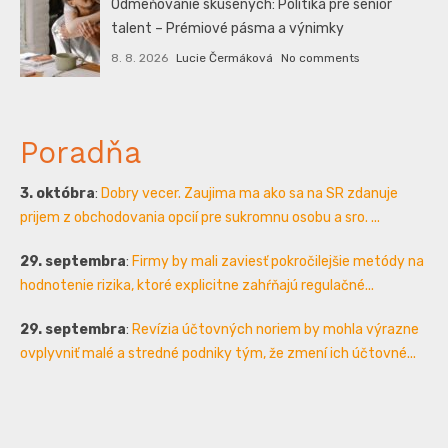
Odmeňovanie skúsených: Politika pre senior
talent – Prémiové pásma a výnimky
8. 8. 2026
Lucie Čermáková
No comments
Poradňa
3. októbra
:
Dobry vecer. Zaujima ma ako sa na SR zdanuje
prijem z obchodovania opcií pre sukromnu osobu a sro. ...
29. septembra
:
Firmy by mali zaviesť pokročilejšie metódy na
hodnotenie rizika, ktoré explicitne zahŕňajú regulačné...
29. septembra
:
Revízia účtovných noriem by mohla výrazne
ovplyvniť malé a stredné podniky tým, že zmení ich účtovné...