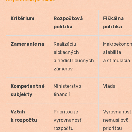
Kritérium
Rozpočtová
Fiškálna
politika
politika
Zameranie na
Realizáciu
Makroekonom
alokačných
stabilita
a nedistribučných
a stimulácia
zámerov
Kompetentné
Ministerstvo
Vláda
subjekty
financií
Vzťah
Prioritou je
Vyrovnanosť
k rozpočtu
vyrovnanosť
nemusí byť
rozpočtu
prioritou