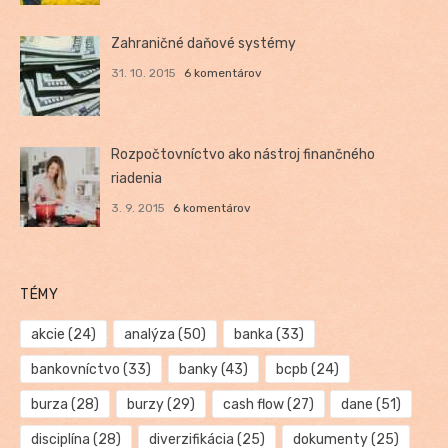
Zahraničné daňové systémy
31. 10. 2015
6 komentárov
Rozpočtovníctvo ako nástroj finančného
riadenia
3. 9. 2015
6 komentárov
TÉMY
akcie
(24)
analýza
(50)
banka
(33)
bankovníctvo
(33)
banky
(43)
bcpb
(24)
burza
(28)
burzy
(29)
cash flow
(27)
dane
(51)
disciplína
(28)
diverzifikácia
(25)
dokumenty
(25)