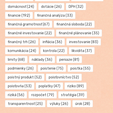
domácnosť
(24)
dotácie
(26)
DPH
(32)
financie
(192)
finančná analýza
(33)
finančná gramotnosť
(67)
finančná sloboda
(22)
finančné investovanie
(22)
finančné plánovanie
(35)
finančný trh
(26)
inflácia
(36)
investovanie
(83)
komunikácia
(24)
kontrola
(22)
likvidita
(37)
limity
(68)
náklady
(36)
peniaze
(81)
podmienky
(26)
poistenie
(75)
poistka
(55)
poistný produkt
(52)
poisťovníctvo
(52)
poisťovňa
(53)
poplatky
(47)
riziko
(89)
riziká
(56)
rozpočet
(79)
stratégia
(39)
transparentnosť
(25)
výluky
(26)
úrok
(28)