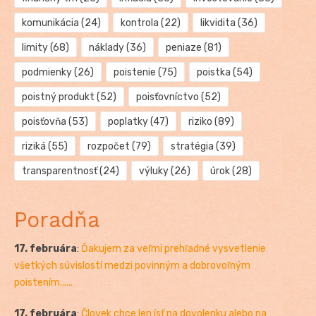
komunikácia
(24)
kontrola
(22)
likvidita
(36)
limity
(68)
náklady
(36)
peniaze
(81)
podmienky
(26)
poistenie
(75)
poistka
(54)
poistný produkt
(52)
poisťovníctvo
(52)
poisťovňa
(53)
poplatky
(47)
riziko
(89)
riziká
(55)
rozpočet
(79)
stratégia
(39)
transparentnosť
(24)
výluky
(26)
úrok
(28)
Poradňa
17. februára
:
Ďakujem za veľmi prehľadné vysvetlenie
všetkých súvislostí medzi povinným a dobrovoľným
poistením......
17. februára
:
Človek chce len ísť na dovolenku alebo na