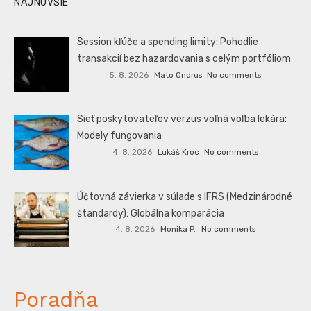
NAJNOVŠIE
Session kľúče a spending limity: Pohodlie
transakcií bez hazardovania s celým portfóliom
5. 8. 2026
Mato Ondrus
No comments
Sieť poskytovateľov verzus voľná voľba lekára:
Modely fungovania
4. 8. 2026
Lukáš Kroc
No comments
Účtovná závierka v súlade s IFRS (Medzinárodné
štandardy): Globálna komparácia
4. 8. 2026
Monika P.
No comments
Poradňa