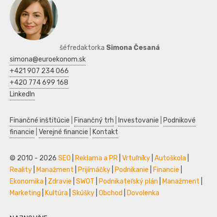
šéfredaktorka
Simona Česaná
simona@euroekonom.sk
+421 907 234 066
+420 774 699 168
LinkedIn
Finančné inštitúcie
|
Finančný trh
|
Investovanie
|
Podnikové
financie
|
Verejné financie
|
Kontakt
© 2010 - 2026
SEO
|
Reklama a PR
|
Vrtuľníky
|
Autoškola
|
Reality
|
Manažment
|
Prijímáčky
|
Podnikanie
|
Financie
|
Ekonomika
|
Zdravie
|
SWOT
|
Podnikateľský plán
|
Manažment
|
Marketing
|
Kultúra
|
Skúšky
|
Obchod
|
Dovolenka