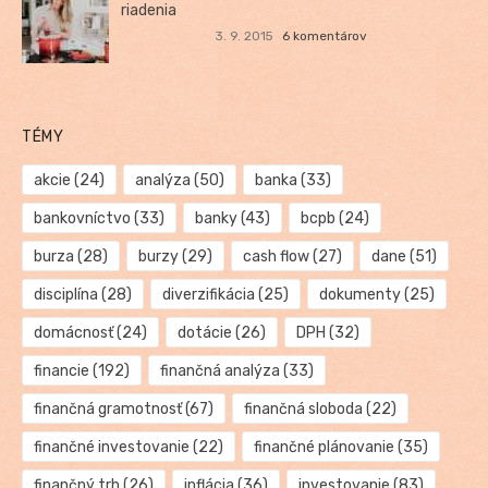
riadenia
3. 9. 2015
6 komentárov
TÉMY
akcie
(24)
analýza
(50)
banka
(33)
bankovníctvo
(33)
banky
(43)
bcpb
(24)
burza
(28)
burzy
(29)
cash flow
(27)
dane
(51)
disciplína
(28)
diverzifikácia
(25)
dokumenty
(25)
domácnosť
(24)
dotácie
(26)
DPH
(32)
financie
(192)
finančná analýza
(33)
finančná gramotnosť
(67)
finančná sloboda
(22)
finančné investovanie
(22)
finančné plánovanie
(35)
finančný trh
(26)
inflácia
(36)
investovanie
(83)