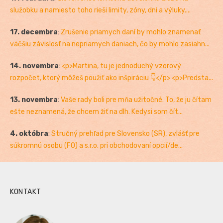
služobku a namiesto toho rieši limity, zóny, dni a výluky....
17. decembra
:
Zrušenie priamych daní by mohlo znamenať
väčšiu závislosť na nepriamych daniach, čo by mohlo zasiahn...
14. novembra
:
<p>Martina, tu je jednoduchý vzorový
rozpočet, ktorý môžeš použiť ako inšpiráciu 👇</p> <p>Predsta...
13. novembra
:
Vaše rady boli pre mňa užitočné. To, že ju čítam
ešte neznamená, že chcem žiť na dlh. Kedysi som čít...
4. októbra
:
Stručný prehľad pre Slovensko (SR), zvlášť pre
súkromnú osobu (FO) a s.r.o. pri obchodovaní opcií/de...
KONTAKT