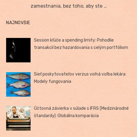
zamestnania, bez toho, aby ste …
NAJNOVŠIE
Session kľúče a spending limity: Pohodlie
transakcií bez hazardovania s celým portfóliom
Sieť poskytovateľov verzus voľná voľba lekára:
Modely fungovania
Účtovná závierka v súlade s IFRS (Medzinárodné
štandardy): Globálna komparácia