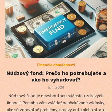
Financie domácností
Núdzový fond: Prečo ho potrebujete a
ako ho vybudovať?
Posted
6. 4. 2024
on
Núdzový fond je nevyhnutnou súčasťou zdravých
financií. Pomáha vám zvládať neočakávané výdavky,
ako sú zdravotné problémy, opravy auta alebo stratu